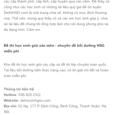
các cấp thành phố, cấp tỉnh, cấp huyện qua các năm. Để thầy cô
cũng như các học sinh có những tài liệu quý giá để ôn luyện.
DethiHSG.com là một trang chia sẻ, không có mục đích thương
mại. Thế nên, mong quý thầy cô và các em học sinh góp ý, chia
sẻ tài liệu để chúng tôi tổng hợp làm cho nội dung phong phú và
đa dạng hơn. Cảm ơn.
Đề thi học sinh giỏi các môn - chuyên đề bồi dưỡng HSG
miễn phí
Kho đề thi học sinh giỏi các cấp và đề thi lớp chuyên toàn quốc.
Tài liệu bồi dưỡng kiến thức nâng cao, có lời giải chi tiết và hoàn
toàn miễn phí.
Thông tin liên hệ
Hotline
: 038 820 2311
Website:
dehocsinhgioi.com
Địa chỉ:
52 Ng. 177 P. Định Công, Định Công, Thanh Xuân, Hà
Nội