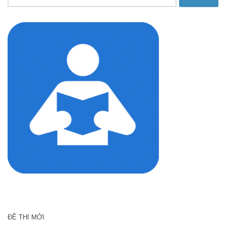
kiếm
cho:
ĐỀ THI MỚI