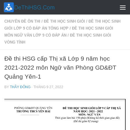
Skip to content
CHUYÊN ĐỀ ÔN THI
/
ĐỀ THI HỌC SINH GIỎI
/
ĐỀ THI HỌC SINH
GIỎI LỚP 9 CÓ ĐÁP ÁN TỔNG HỢP
/
ĐỀ THI HỌC SINH GIỎI
MÔN NGỮ VĂN LỚP 9 CÓ ĐÁP ÁN
/
ĐỀ THI HỌC SINH GIỎI
VÒNG TỈNH
Đề thi HSG cấp Thị xã Lớp 9 năm học
2021-2022 môn Ngữ văn Phòng GD&ĐT
Quảng Yên-1
BY
THẦY ĐÔNG
·
THÁNG 9 27, 2022