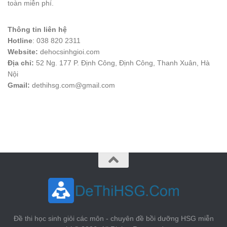
toàn miễn phí.
Thông tin liên hệ
Hotline
: 038 820 2311
Website:
dehocsinhgioi.com
Địa chỉ:
52 Ng. 177 P. Định Công, Định Công, Thanh Xuân, Hà
Nội
Gmail:
dethihsg.com@gmail.com
vin88
 , 
game bài đổi thưởng
 , 
iwin68
 , 
Good88
Đề thi học sinh giỏi các môn - chuyên đề bồi dưỡng HSG miễn