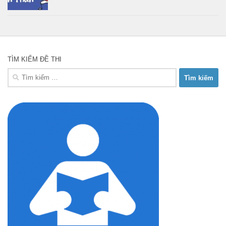
TÌM KIẾM ĐỀ THI
Tìm
kiếm
cho: