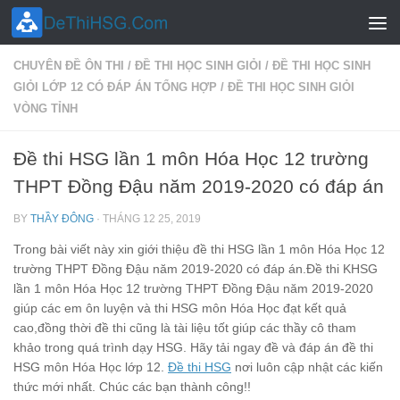
Skip to content
CHUYÊN ĐỀ ÔN THI
/
ĐỀ THI HỌC SINH GIỎI
/
ĐỀ THI HỌC SINH
GIỎI LỚP 12 CÓ ĐÁP ÁN TỔNG HỢP
/
ĐỀ THI HỌC SINH GIỎI
VÒNG TỈNH
Đề thi HSG lần 1 môn Hóa Học 12 trường
THPT Đồng Đậu năm 2019-2020 có đáp án
BY
THẦY ĐÔNG
·
THÁNG 12 25, 2019
Trong bài viết này xin giới thiệu đề thi HSG lần 1 môn Hóa Học 12
trường THPT Đồng Đậu năm 2019-2020 có đáp án.Đề thi KHSG
lần 1 môn Hóa Học 12 trường THPT Đồng Đậu năm 2019-2020
giúp các em ôn luyện và thi HSG môn Hóa Học đạt kết quả
cao,đồng thời đề thi cũng là tài liệu tốt giúp các thầy cô tham
khảo trong quá trình dạy HSG. Hãy tải ngay đề và đáp án đề thi
HSG môn Hóa Học lớp 12.
Đề thi HSG
nơi luôn cập nhật các kiến
thức mới nhất. Chúc các bạn thành công!!