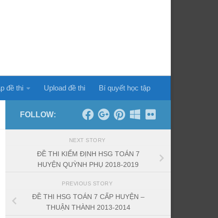
p đề thi
Upload đề thi
Bí quyết học tập
FOLLOW:
NEXT STORY
ĐỀ THI KIỂM ĐỊNH HSG TOÁN 7
HUYỆN QUỲNH PHỤ 2018-2019
PREVIOUS STORY
ĐỀ THI HSG TOÁN 7 CẤP HUYỆN –
THUẬN THÀNH 2013-2014