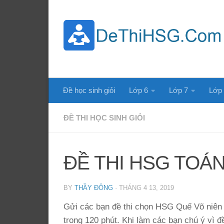
Skip to content
Đề học sinh giỏi
Lớp 6
Lớp 7
Lớp
ĐỀ THI HỌC SINH GIỎI
ĐỀ THI HSG TOÁN
BY
THẦY ĐÔNG
·
THÁNG 4 13, 2019
Gửi các bạn đề thi chọn HSG Quế Võ niên
trong 120 phút. Khi làm các bạn chú ý vì 