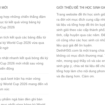
I MỚI
GIỚI THIỆU ĐỀ THI HỌC SINH GI
Trang website đề thi học sinh gi
g hợp những chiến thắng đậm
ra đời với mục đích cung cấp n
lục từ kết quả vòng bảng kỳ
tài liệu và tổng hợp đề thi ôn lu
 Cup 2026
sinh giỏi theo các cấp thành phố
tỉnh, cấp huyện qua các năm. Đ
n tích kết quả các bảng đấu tử
cô cũng như các học sinh có nhữ
tại kỳ World Cup 2026 vừa qua
liệu quý giá để ôn luyện.
ất ngờ
DethiHSG.com là một trang chia
không có mục đích thương mại.
 nhật nhanh kết quả bóng đá kỳ
nên, mong quý thầy cô và các e
 Cup 2026 mới nhất sau vòng
sinh góp ý, chia sẻ tài liệu để ch
biến động
tổng hợp làm cho nội dung pho
và đa dạng hơn. Cảm ơn.
 quả lượt trận hạ màn vòng
kỳ World Cup 2026 mang đến vô
ảm xúc
u phẩm ngả bàn đèn ghi bàn
 mục nhất vòng bảng kỳ World