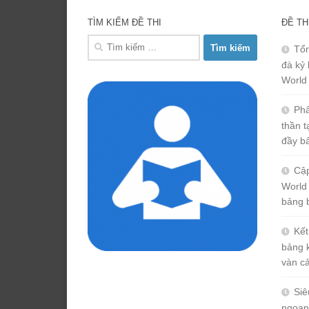
TÌM KIẾM ĐỀ THI
ĐỀ TH
Tìm
Tổn
kiếm
đà kỷ 
cho:
World
Phâ
thần 
đầy b
Cập
World
bảng 
Kết
bảng 
vàn c
Siê
ngoạn