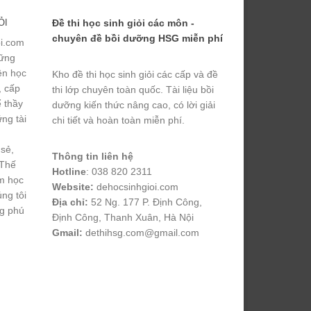
ỎI
Đề thi học sinh giỏi các môn -
chuyên đề bồi dưỡng HSG miễn phí
ỏi.com
hững
yện học
Kho đề thi học sinh giỏi các cấp và đề
, cấp
thi lớp chuyên toàn quốc. Tài liệu bồi
ể thầy
dưỡng kiến thức nâng cao, có lời giải
ng tài
chi tiết và hoàn toàn miễn phí.
 sẻ,
Thông tin liên hệ
 Thế
Hotline
: 038 820 2311
m học
Website:
dehocsinhgioi.com
úng tôi
Địa chỉ:
52 Ng. 177 P. Định Công,
ng phú
Định Công, Thanh Xuân, Hà Nội
Gmail:
dethihsg.com@gmail.com
vin88
 , 
game bài đổi thưởng
 , 
iwin68
 , 
Good88