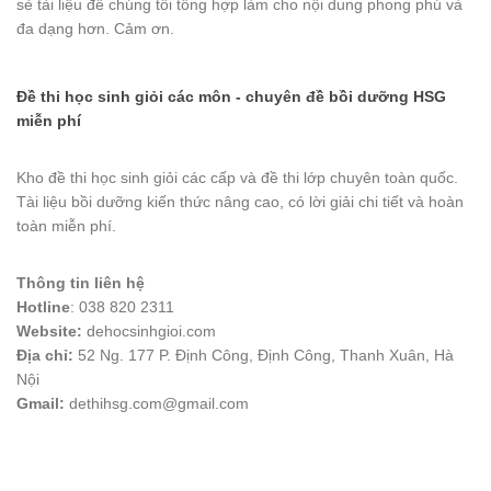
sẻ tài liệu để chúng tôi tổng hợp làm cho nội dung phong phú và
đa dạng hơn. Cảm ơn.
Đề thi học sinh giỏi các môn - chuyên đề bồi dưỡng HSG
miễn phí
Kho đề thi học sinh giỏi các cấp và đề thi lớp chuyên toàn quốc.
Tài liệu bồi dưỡng kiến thức nâng cao, có lời giải chi tiết và hoàn
toàn miễn phí.
Thông tin liên hệ
Hotline
: 038 820 2311
Website:
dehocsinhgioi.com
Địa chỉ:
52 Ng. 177 P. Định Công, Định Công, Thanh Xuân, Hà
Nội
Gmail:
dethihsg.com@gmail.com
vin88
 , 
game bài đổi thưởng
 , 
iwin68
 , 
Good88