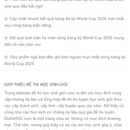
vừa qua đầy bất ngờ
Cập nhật nhanh kết quả bóng đá kỳ World Cup 2026 mới nhất
sau vòng bảng biến động
Kết quả lượt trận hạ màn vòng bảng kỳ World Cup 2026 mang
đến vô vàn cảm xúc
Siêu phẩm ngả bàn đèn ghi bàn ngoạn mục nhất vòng bảng kỳ
World Cup 2026
GIỚI THIỆU ĐỀ THI HỌC SINH GIỎI
Trang website đề thi học sinh giỏi.com ra đời với mục đích cung
cấp những tài liệu và tổng hợp đề thi ôn luyện học sinh giỏi theo
các cấp thành phố, cấp tỉnh, cấp huyện qua các năm. Để thầy cô
cũng như các học sinh có những tài liệu quý giá để ôn luyện.
DethiHSG.com là một trang chia sẻ, không có mục đích thương
mại. Thế nên, mong quý thầy cô và các em học sinh góp ý, chia