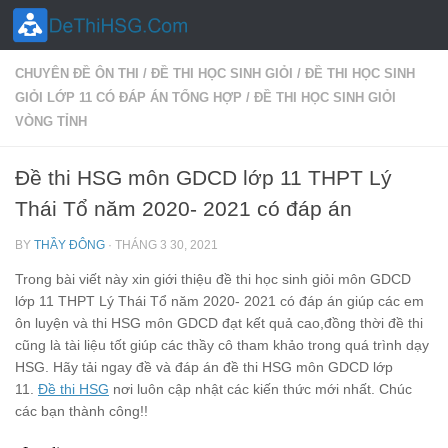
Skip to content
CHUYÊN ĐỀ ÔN THI
/
ĐỀ THI HỌC SINH GIỎI
/
ĐỀ THI HỌC SINH
GIỎI LỚP 11 CÓ ĐÁP ÁN TỔNG HỢP
/
ĐỀ THI HỌC SINH GIỎI
VÒNG TỈNH
Đề thi HSG môn GDCD lớp 11 THPT Lý
Thái Tổ năm 2020- 2021 có đáp án
BY
THẦY ĐÔNG
·
THÁNG 3 30, 2021
Trong bài viết này xin giới thiệu đề thi học sinh giỏi môn GDCD
lớp 11 THPT Lý Thái Tổ năm 2020- 2021 có đáp án giúp các em
ôn luyện và thi HSG môn GDCD đạt kết quả cao,đồng thời đề thi
cũng là tài liệu tốt giúp các thầy cô tham khảo trong quá trình dạy
HSG. Hãy tải ngay đề và đáp án đề thi HSG môn GDCD lớp
11.
Đề thi HSG
nơi luôn cập nhật các kiến thức mới nhất. Chúc
các bạn thành công!!