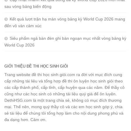
sau vòng bảng biến động
Kết quả lượt trận hạ màn vòng bảng kỳ World Cup 2026 mang
đến vô vàn cảm xúc
Siêu phẩm ngả bàn đèn ghi bàn ngoạn mục nhất vòng bảng kỳ
World Cup 2026
GIỚI THIỆU ĐỀ THI HỌC SINH GIỎI
Trang website đề thi học sinh giỏi.com ra đời với mục đích cung
cấp những tài liệu và tổng hợp đề thi ôn luyện học sinh giỏi theo
các cấp thành phố, cấp tỉnh, cấp huyện qua các năm. Để thầy cô
cũng như các học sinh có những tài liệu quý giá để ôn luyện.
DethiHSG.com là một trang chia sẻ, không có mục đích thương
mại. Thế nên, mong quý thầy cô và các em học sinh góp ý, chia
sẻ tài liệu để chúng tôi tổng hợp làm cho nội dung phong phú và
đa dạng hơn. Cảm ơn.