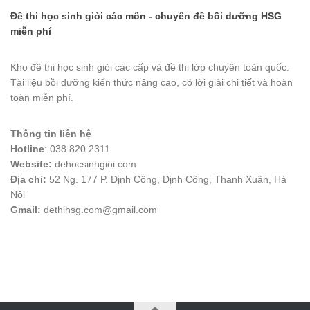
Đề thi học sinh giỏi các môn - chuyên đề bồi dưỡng HSG
miễn phí
Kho đề thi học sinh giỏi các cấp và đề thi lớp chuyên toàn quốc.
Tài liệu bồi dưỡng kiến thức nâng cao, có lời giải chi tiết và hoàn
toàn miễn phí.
Thông tin liên hệ
Hotline
: 038 820 2311
Website:
dehocsinhgioi.com
Địa chỉ:
52 Ng. 177 P. Định Công, Định Công, Thanh Xuân, Hà
Nội
Gmail:
dethihsg.com@gmail.com
vin88
 , 
game bài đổi thưởng
 , 
iwin68
 , 
Good88