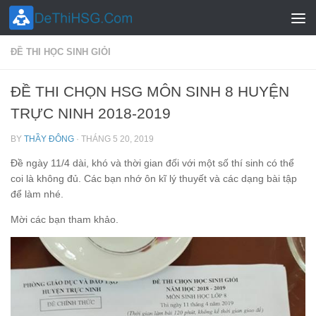
Skip to content
ĐỀ THI HỌC SINH GIỎI
ĐỀ THI CHỌN HSG MÔN SINH 8 HUYỆN
TRỰC NINH 2018-2019
BY
THẦY ĐÔNG
·
THÁNG 5 20, 2019
Đề ngày 11/4 dài, khó và thời gian đối với một số thí sinh có thể
coi là không đủ. Các bạn nhớ ôn kĩ lý thuyết và các dạng bài tập
để làm nhé.
Mời các bạn tham khảo.