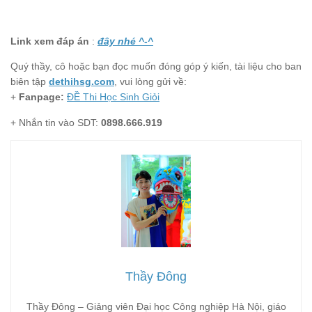
Link xem đáp án
:
đây nhé ^-^
Quý thầy, cô hoặc bạn đọc muốn đóng góp ý kiến, tài liệu cho ban
biên tập
dethihsg.com
, vui lòng gửi về:
+
Fanpage:
ĐỀ Thi Học Sinh Giỏi
+ Nhắn tin vào SDT:
0898.666.919
Thầy Đông
Thầy Đông – Giảng viên Đại học Công nghiệp Hà Nội, giáo