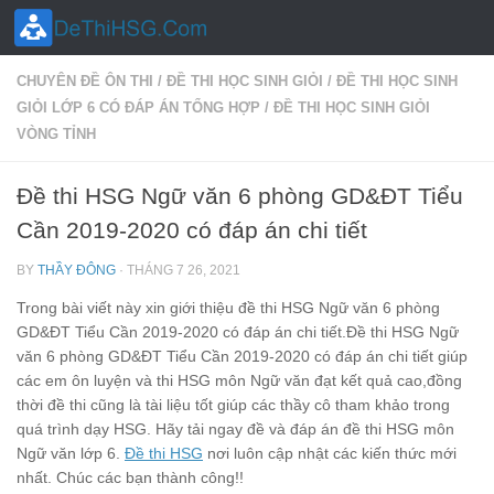
Skip to content
CHUYÊN ĐỀ ÔN THI
/
ĐỀ THI HỌC SINH GIỎI
/
ĐỀ THI HỌC SINH
GIỎI LỚP 6 CÓ ĐÁP ÁN TỔNG HỢP
/
ĐỀ THI HỌC SINH GIỎI
VÒNG TỈNH
Đề thi HSG Ngữ văn 6 phòng GD&ĐT Tiểu
Cần 2019-2020 có đáp án chi tiết
BY
THẦY ĐÔNG
·
THÁNG 7 26, 2021
Trong bài viết này xin giới thiệu đề thi HSG Ngữ văn 6 phòng
GD&ĐT Tiểu Cần 2019-2020 có đáp án chi tiết.Đề thi HSG Ngữ
văn 6 phòng GD&ĐT Tiểu Cần 2019-2020 có đáp án chi tiết giúp
các em ôn luyện và thi HSG môn Ngữ văn đạt kết quả cao,đồng
thời đề thi cũng là tài liệu tốt giúp các thầy cô tham khảo trong
quá trình dạy HSG. Hãy tải ngay đề và đáp án đề thi HSG môn
Ngữ văn lớp 6.
Đề thi HSG
nơi luôn cập nhật các kiến thức mới
nhất. Chúc các bạn thành công!!