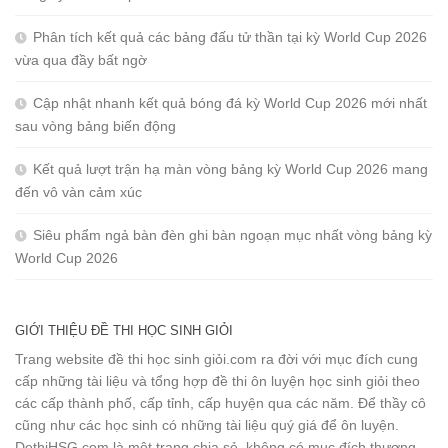
Phân tích kết quả các bảng đấu tử thần tại kỳ World Cup 2026
vừa qua đầy bất ngờ
Cập nhật nhanh kết quả bóng đá kỳ World Cup 2026 mới nhất
sau vòng bảng biến động
Kết quả lượt trận hạ màn vòng bảng kỳ World Cup 2026 mang
đến vô vàn cảm xúc
Siêu phẩm ngả bàn đèn ghi bàn ngoạn mục nhất vòng bảng kỳ
World Cup 2026
GIỚI THIỆU ĐỀ THI HỌC SINH GIỎI
Trang website đề thi học sinh giỏi.com ra đời với mục đích cung
cấp những tài liệu và tổng hợp đề thi ôn luyện học sinh giỏi theo
các cấp thành phố, cấp tỉnh, cấp huyện qua các năm. Để thầy cô
cũng như các học sinh có những tài liệu quý giá để ôn luyện.
DethiHSG.com là một trang chia sẻ, không có mục đích thương