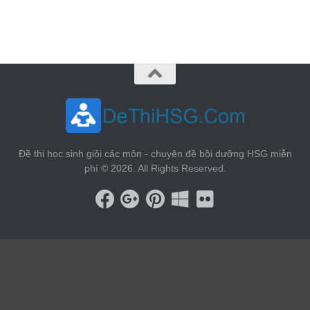
vin88
 , 
game bài đổi thưởng
 , 
iwin68
 , 
Good88
Đề thi học sinh giỏi các môn - chuyên đề bồi dưỡng HSG miễn
phí © 2026. All Rights Reserved.