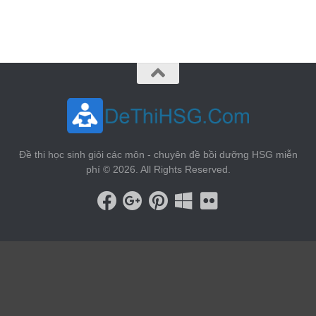
vin88
 , 
game bài đổi thưởng
 , 
iwin68
 , 
Good88
Đề thi học sinh giỏi các môn - chuyên đề bồi dưỡng HSG miễn
phí © 2026. All Rights Reserved.