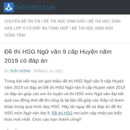
Skip to content
CHUYÊN ĐỀ ÔN THI
/
ĐỀ THI HỌC SINH GIỎI
/
ĐỀ THI HỌC SINH
GIỎI LỚP 9 CÓ ĐÁP ÁN TỔNG HỢP
/
ĐỀ THI HỌC SINH GIỎI
VÒNG TỈNH
Đề thi HSG Ngữ văn 9 cấp Huyện năm
2019 có đáp án
BY
THẦY ĐÔNG
·
THÁNG 7 24, 2021
Trong bài viết này xin giới thiệu đề thi HSG Ngữ văn 9 cấp Huyện
năm 2019 có đáp án.Đề thi HSG Ngữ văn 9 cấp Huyện năm 2019
có đáp án giúp các em ôn luyện và thi HSG môn Ngữ văn đạt kết
quả cao,đồng thời đề thi cũng là tài liệu tốt giúp các thầy cô tham
khảo trong quá trình dạy HSG. Hãy tải ngay đề và đáp án đề thi
HSG môn Ngữ văn lớp 9.
Đề thi HSG
nơi luôn cập nhật các kiến
thức mới nhất. Chúc các bạn thành công!!