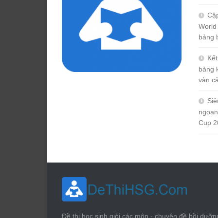
Cập
World
bảng 
Kết
bảng 
vàn c
Siê
ngoạn
Cup 2
Đề thi học sinh giỏi các môn - chuyên đề bồi dưỡn