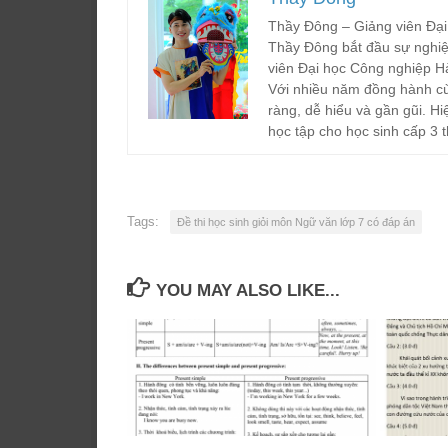
Thầy Đông – Giảng viên Đại
Thầy Đông bắt đầu sự nghiệ
viên Đại học Công nghiệp H
Với nhiều năm đồng hành cù
ràng, dễ hiểu và gần gũi. Hi
học tập cho học sinh cấp 3 t
Tags:
Đề thi học sinh giỏi môn Ngữ văn lớp 7 có đáp án
YOU MAY ALSO LIKE...