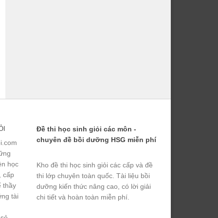
ỎI
Đề thi học sinh giỏi các môn -
chuyên đề bồi dưỡng HSG miễn phí
ỏi.com
hững
yện học
Kho đề thi học sinh giỏi các cấp và đề
, cấp
thi lớp chuyên toàn quốc. Tài liệu bồi
ể thầy
dưỡng kiến thức nâng cao, có lời giải
ng tài
chi tiết và hoàn toàn miễn phí.
 sẻ,