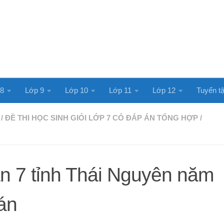
 8
Lớp 9
Lớp 10
Lớp 11
Lớp 12
Tuyển tậ
/
ĐỀ THI HỌC SINH GIỎI LỚP 7 CÓ ĐÁP ÁN TỔNG HỢP
/
n 7 tỉnh Thái Nguyên năm
án