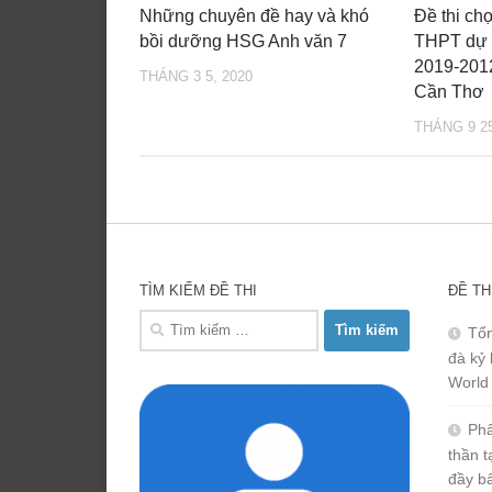
Những chuyên đề hay và khó
Đề thi ch
bồi dưỡng HSG Anh văn 7
THPT dự t
2019-2012
THÁNG 3 5, 2020
Cần Thơ
THÁNG 9 25
TÌM KIẾM ĐỀ THI
ĐỀ TH
Tìm
Tổn
kiếm
đà kỷ 
cho:
World
Phâ
thần 
đầy b