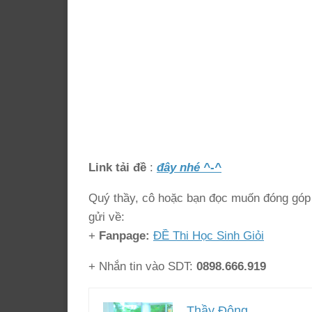
Link tải đề
:
đây nhé ^-^
Quý thầy, cô hoặc bạn đọc muốn đóng góp ý
gửi về:
+
Fanpage:
ĐỀ Thi Học Sinh Giỏi
+ Nhắn tin vào SDT:
0898.666.919
Thầy Đông