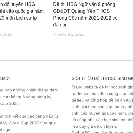
ọn đội tuyển HSG
Đề thi HSG Ngữ văn 9 phòng
hi cấp quốc gia năm
GD&ĐT Quảng Yên THCS
0 môn Lịch sử tp
Phong Cốc năm 2021-2022 có
đáp án
, 2019
THÁNG 9 1, 2021
I MỚI
GIỚI THIỆU ĐỀ THI HỌC SINH GI
Trang website đề thi học sinh gi
g hợp những chiến thắng đậm
ra đời với mục đích cung cấp n
lục từ kết quả vòng bảng kỳ
tài liệu và tổng hợp đề thi ôn lu
 Cup 2026
sinh giỏi theo các cấp thành phố
tỉnh, cấp huyện qua các năm. Đ
n tích kết quả các bảng đấu tử
cô cũng như các học sinh có nhữ
tại kỳ World Cup 2026 vừa qua
liệu quý giá để ôn luyện.
ất ngờ
DethiHSG.com là một trang chia