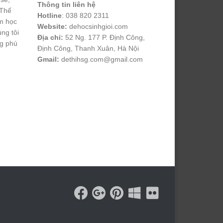
Thông tin liên hệ
 Thế
Hotline
: 038 820 2311
m học
Website:
dehocsinhgioi.com
úng tôi
Địa chỉ:
52 Ng. 177 P. Định Công,
ng phú
Định Công, Thanh Xuân, Hà Nội
Gmail:
dethihsg.com@gmail.com
vin88
 , 
game bài đổi thưởng
 , 
iwin68
 , 
Good88