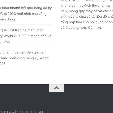
không có mục đích thương mại.
 nhật nhanh kết quả bóng đá kỳ
nên, mong quý thầy cô và các e
 Cup 2026 mới nhất sau vòng
sinh góp ý, chia sẻ tài liệu để ch
biến động
tổng hợp làm cho nội dung pho
và đa dạng hơn. Cảm ơn.
 quả lượt trận hạ màn vòng
kỳ World Cup 2026 mang đến vô
ảm xúc
u phẩm ngả bàn đèn ghi bàn
 mục nhất vòng bảng kỳ World
026
g HSG miễn phí © 2026. All