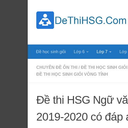
Skip to content
Đề học sinh giỏi
Lớp 6
Lớp 7
Lớp
CHUYÊN ĐỀ ÔN THI
/
ĐỀ THI HỌC SINH GIỎI
ĐỀ THI HỌC SINH GIỎI VÒNG TỈNH
Đề thi HSG Ngữ vă
2019-2020 có đáp 