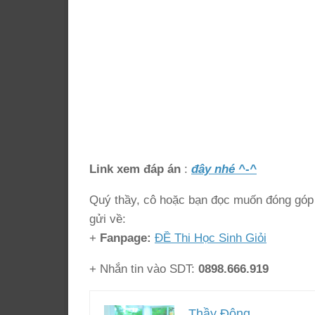
Link xem đáp án
:
đây nhé ^-^
Quý thầy, cô hoặc bạn đọc muốn đóng góp ý
gửi về:
+
Fanpage:
ĐỀ Thi Học Sinh Giỏi
+ Nhắn tin vào SDT:
0898.666.919
Thầy Đông