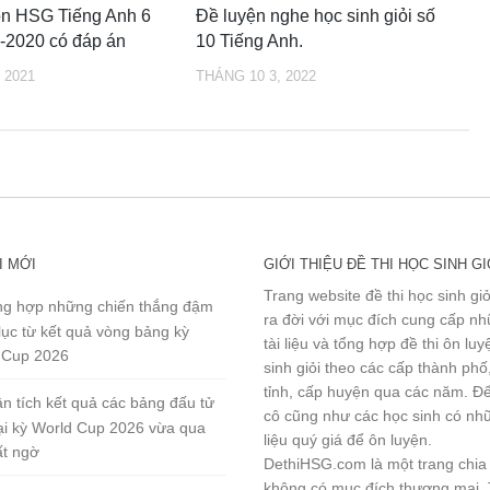
ọn HSG Tiếng Anh 6
Đề luyện nghe học sinh giỏi số
-2020 có đáp án
10 Tiếng Anh.
 2021
THÁNG 10 3, 2022
I MỚI
GIỚI THIỆU ĐỀ THI HỌC SINH GI
Trang website đề thi học sinh gi
g hợp những chiến thắng đậm
ra đời với mục đích cung cấp n
lục từ kết quả vòng bảng kỳ
tài liệu và tổng hợp đề thi ôn lu
 Cup 2026
sinh giỏi theo các cấp thành phố
tỉnh, cấp huyện qua các năm. Đ
n tích kết quả các bảng đấu tử
cô cũng như các học sinh có nhữ
tại kỳ World Cup 2026 vừa qua
liệu quý giá để ôn luyện.
ất ngờ
DethiHSG.com là một trang chia
không có mục đích thương mại.