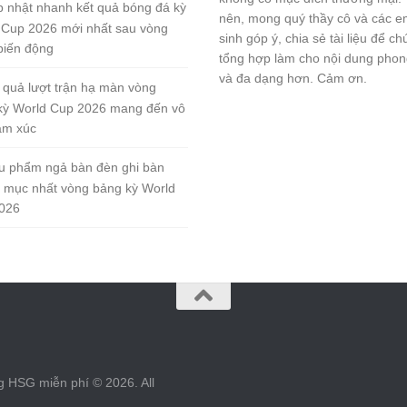
 nhật nhanh kết quả bóng đá kỳ
nên, mong quý thầy cô và các e
 Cup 2026 mới nhất sau vòng
sinh góp ý, chia sẻ tài liệu để ch
biến động
tổng hợp làm cho nội dung pho
và đa dạng hơn. Cảm ơn.
 quả lượt trận hạ màn vòng
kỳ World Cup 2026 mang đến vô
ảm xúc
u phẩm ngả bàn đèn ghi bàn
 mục nhất vòng bảng kỳ World
026
g HSG miễn phí © 2026. All