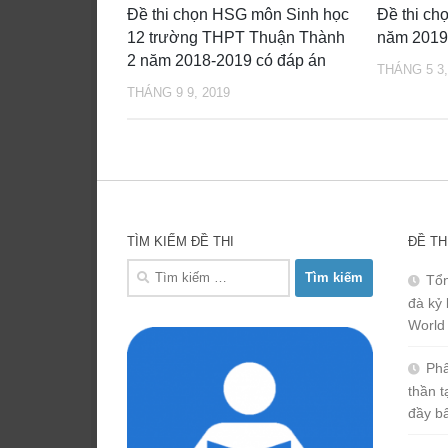
Đề thi chọn HSG môn Sinh học
Đề thi ch
12 trường THPT Thuận Thành
năm 2019
2 năm 2018-2019 có đáp án
THÁNG 5 3,
THÁNG 9 9, 2019
TÌM KIẾM ĐỀ THI
ĐỀ TH
Tìm
Tổn
kiếm
đà kỷ 
cho:
World
Phâ
thần 
đầy b