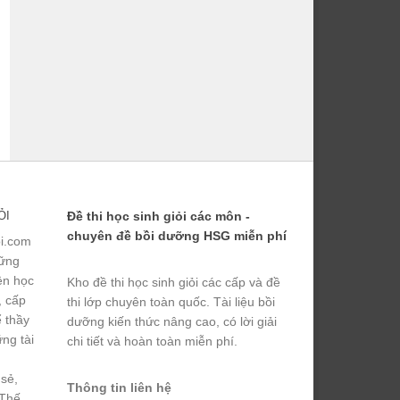
ỎI
Đề thi học sinh giỏi các môn -
chuyên đề bồi dưỡng HSG miễn phí
ỏi.com
hững
yện học
Kho đề thi học sinh giỏi các cấp và đề
, cấp
thi lớp chuyên toàn quốc. Tài liệu bồi
ể thầy
dưỡng kiến thức nâng cao, có lời giải
ng tài
chi tiết và hoàn toàn miễn phí.
 sẻ,
Thông tin liên hệ
 Thế