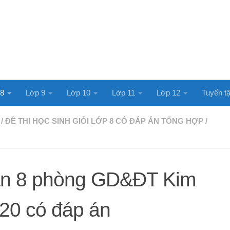
 8
Lớp 9
Lớp 10
Lớp 11
Lớp 12
Tuyển tậ
/
ĐỀ THI HỌC SINH GIỎI LỚP 8 CÓ ĐÁP ÁN TỔNG HỢP
/
ăn 8 phòng GD&ĐT Kim
20 có đáp án