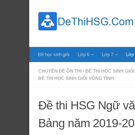
Skip to content
Đề học sinh giỏi
Lớp 6
Lớp 7
Lớp
CHUYÊN ĐỀ ÔN THI
/
ĐỀ THI HỌC SINH GIỎI
ĐỀ THI HỌC SINH GIỎI VÒNG TỈNH
Đề thi HSG Ngữ v
Bảng năm 2019-20