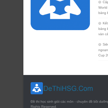
Cập
World
bảng 
Kết
bảng 
vàn c
Siê
ngoạn
Cup 2
Đề thi học sinh giỏi các môn - chuyên đề bồi dưỡn
Rights Reserved.