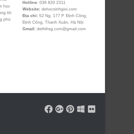
Hotline
: 038 820 2311
m học
Website:
dehocsinhgioi.com
úng tôi
Địa chỉ:
52 Ng. 177 P. Định Công,
ng phú
Định Công, Thanh Xuân, Hà Nội
Gmail:
dethihsg.com@gmail.com
vin88
 , 
game bài đổi thưởng
 , 
iwin68
 , 
Good88