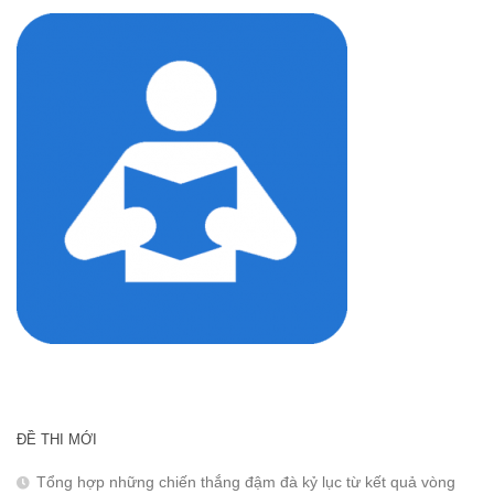
ĐỀ THI MỚI
Tổng hợp những chiến thắng đậm đà kỷ lục từ kết quả vòng