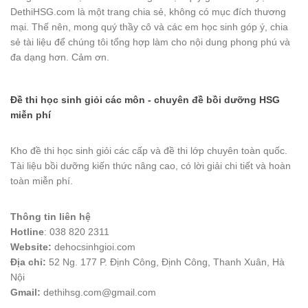
DethiHSG.com là một trang chia sẻ, không có mục đích thương
mại. Thế nên, mong quý thầy cô và các em học sinh góp ý, chia
sẻ tài liệu để chúng tôi tổng hợp làm cho nội dung phong phú và
đa dạng hơn. Cảm ơn.
Đề thi học sinh giỏi các môn - chuyên đề bồi dưỡng HSG
miễn phí
Kho đề thi học sinh giỏi các cấp và đề thi lớp chuyên toàn quốc.
Tài liệu bồi dưỡng kiến thức nâng cao, có lời giải chi tiết và hoàn
toàn miễn phí.
Thông tin liên hệ
Hotline
: 038 820 2311
Website:
dehocsinhgioi.com
Địa chỉ:
52 Ng. 177 P. Định Công, Định Công, Thanh Xuân, Hà
Nội
Gmail:
dethihsg.com@gmail.com