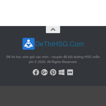
vin88
 , 
game bài đổi thưởng
 , 
iwin68
 , 
Good88
Đề thi học sinh giỏi các môn - chuyên đề bồi dưỡng HSG miễn
phí © 2026. All Rights Reserved.