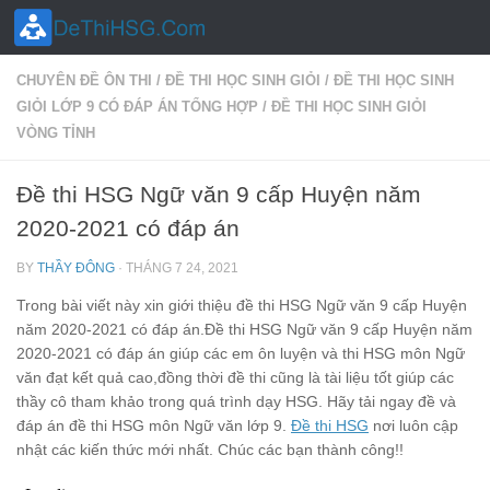
Skip to content
CHUYÊN ĐỀ ÔN THI
/
ĐỀ THI HỌC SINH GIỎI
/
ĐỀ THI HỌC SINH
GIỎI LỚP 9 CÓ ĐÁP ÁN TỔNG HỢP
/
ĐỀ THI HỌC SINH GIỎI
VÒNG TỈNH
Đề thi HSG Ngữ văn 9 cấp Huyện năm
2020-2021 có đáp án
BY
THẦY ĐÔNG
·
THÁNG 7 24, 2021
Trong bài viết này xin giới thiệu đề thi HSG Ngữ văn 9 cấp Huyện
năm 2020-2021 có đáp án.Đề thi HSG Ngữ văn 9 cấp Huyện năm
2020-2021 có đáp án giúp các em ôn luyện và thi HSG môn Ngữ
văn đạt kết quả cao,đồng thời đề thi cũng là tài liệu tốt giúp các
thầy cô tham khảo trong quá trình dạy HSG. Hãy tải ngay đề và
đáp án đề thi HSG môn Ngữ văn lớp 9.
Đề thi HSG
nơi luôn cập
nhật các kiến thức mới nhất. Chúc các bạn thành công!!