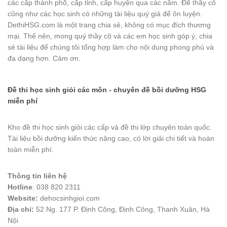
các cấp thành phố, cấp tỉnh, cấp huyện qua các năm. Để thầy cô
cũng như các học sinh có những tài liệu quý giá để ôn luyện.
DethiHSG.com là một trang chia sẻ, không có mục đích thương
mại. Thế nên, mong quý thầy cô và các em học sinh góp ý, chia
sẻ tài liệu để chúng tôi tổng hợp làm cho nội dung phong phú và
đa dạng hơn. Cảm ơn.
Đề thi học sinh giỏi các môn - chuyên đề bồi dưỡng HSG
miễn phí
Kho đề thi học sinh giỏi các cấp và đề thi lớp chuyên toàn quốc.
Tài liệu bồi dưỡng kiến thức nâng cao, có lời giải chi tiết và hoàn
toàn miễn phí.
Thông tin liên hệ
Hotline
: 038 820 2311
Website:
dehocsinhgioi.com
Địa chỉ:
52 Ng. 177 P. Định Công, Định Công, Thanh Xuân, Hà
Nội