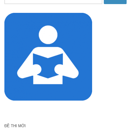
kiếm
cho:
ĐỀ THI MỚI