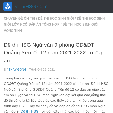
Skip to content
CHUYÊN ĐỀ ÔN THI
/
ĐỀ THI HỌC SINH GIỎI
/
ĐỀ THI HỌC SINH
GIỎI LỚP 9 CÓ ĐÁP ÁN TỔNG HỢP
/
ĐỀ THI HỌC SINH GIỎI
VÒNG TỈNH
Đề thi HSG Ngữ văn 9 phòng GD&ĐT
Quảng Yên đề 12 năm 2021-2022 có đáp
án
BY
THẦY ĐÔNG
·
THÁNG 9 22, 2021
Trong bài viết này xin giới thiệu đề thi HSG Ngữ văn 9 phòng
GD&ĐT Quảng Yên đề 12 năm 2021-2022 có đáp án. Đề thi HSG
Ngữ văn 9 phòng GD&ĐT Quảng Yên đề 12 có đáp án giúp các
em ôn luyện và thi HSG môn Ngữ văn đạt kết quả cao,đồng thời
đề thi cũng là tài liệu tốt giúp các thầy cô tham khảo trong quá
trình dạy HSG. Hãy tải ngay đề và đáp án đề thi HSG môn Ngữ
văn lớp 9.
Đề thi HSG
nơi luôn cập nhật các kiến thức mới nhất.