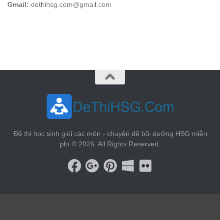
Gmail:
dethihsg.com@gmail.com
vin88
 , 
game bài đổi thưởng
 , 
iwin68
 , 
Good88
Đề thi học sinh giỏi các môn - chuyên đề bồi dưỡng HSG miễn
phí © 2026. All Rights Reserved.