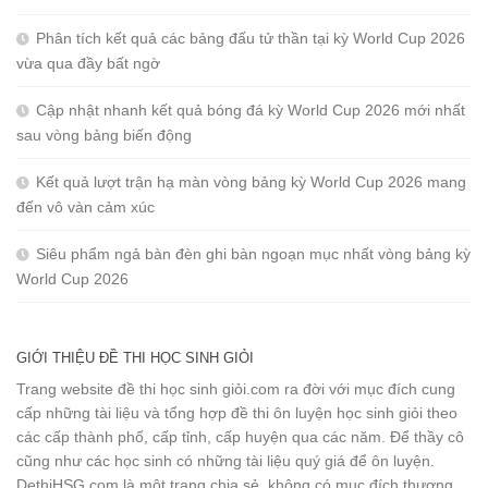
Phân tích kết quả các bảng đấu tử thần tại kỳ World Cup 2026
vừa qua đầy bất ngờ
Cập nhật nhanh kết quả bóng đá kỳ World Cup 2026 mới nhất
sau vòng bảng biến động
Kết quả lượt trận hạ màn vòng bảng kỳ World Cup 2026 mang
đến vô vàn cảm xúc
Siêu phẩm ngả bàn đèn ghi bàn ngoạn mục nhất vòng bảng kỳ
World Cup 2026
GIỚI THIỆU ĐỀ THI HỌC SINH GIỎI
Trang website đề thi học sinh giỏi.com ra đời với mục đích cung
cấp những tài liệu và tổng hợp đề thi ôn luyện học sinh giỏi theo
các cấp thành phố, cấp tỉnh, cấp huyện qua các năm. Để thầy cô
cũng như các học sinh có những tài liệu quý giá để ôn luyện.
DethiHSG.com là một trang chia sẻ, không có mục đích thương