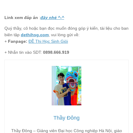
Link xem đáp án
:
đây nhé ^-^
Quý thầy, cô hoặc bạn đọc muốn đóng góp ý kiến, tài liệu cho ban
biên tập
dethihsg.com
, vui lòng gửi về:
+
Fanpage:
ĐỀ Thi Học Sinh Giỏi
+ Nhắn tin vào SDT:
0898.666.919
Thầy Đông
Thầy Đông – Giảng viên Đại học Công nghiệp Hà Nội, giáo