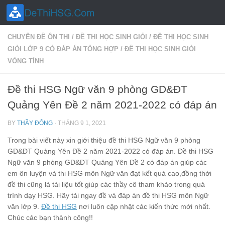
Skip to content
CHUYÊN ĐỀ ÔN THI
/
ĐỀ THI HỌC SINH GIỎI
/
ĐỀ THI HỌC SINH
GIỎI LỚP 9 CÓ ĐÁP ÁN TỔNG HỢP
/
ĐỀ THI HỌC SINH GIỎI
VÒNG TỈNH
Đề thi HSG Ngữ văn 9 phòng GD&ĐT
Quảng Yên Đề 2 năm 2021-2022 có đáp án
BY
THẦY ĐÔNG
·
THÁNG 9 1, 2021
Trong bài viết này xin giới thiệu đề thi HSG Ngữ văn 9 phòng
GD&ĐT Quảng Yên Đề 2 năm 2021-2022 có đáp án. Đề thi HSG
Ngữ văn 9 phòng GD&ĐT Quảng Yên Đề 2 có đáp án giúp các
em ôn luyện và thi HSG môn Ngữ văn đạt kết quả cao,đồng thời
đề thi cũng là tài liệu tốt giúp các thầy cô tham khảo trong quá
trình dạy HSG. Hãy tải ngay đề và đáp án đề thi HSG môn Ngữ
văn lớp 9.
Đề thi HSG
nơi luôn cập nhật các kiến thức mới nhất.
Chúc các bạn thành công!!