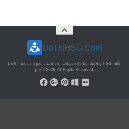
vin88
 , 
game bài đổi thưởng
 , 
iwin68
 , 
Good88
Đề thi học sinh giỏi các môn - chuyên đề bồi dưỡng HSG miễn
phí © 2026. All Rights Reserved.