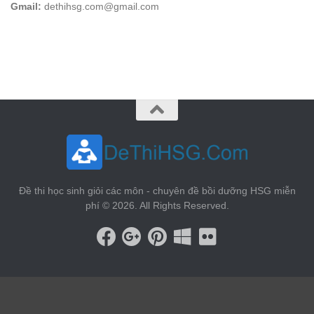
Gmail:
dethihsg.com@gmail.com
vin88
 , 
game bài đổi thưởng
 , 
iwin68
 , 
Good88
Đề thi học sinh giỏi các môn - chuyên đề bồi dưỡng HSG miễn
phí © 2026. All Rights Reserved.