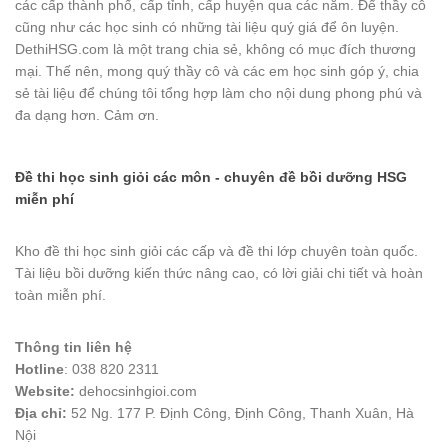
các cấp thành phố, cấp tỉnh, cấp huyện qua các năm. Để thầy cô
cũng như các học sinh có những tài liệu quý giá để ôn luyện.
DethiHSG.com là một trang chia sẻ, không có mục đích thương
mại. Thế nên, mong quý thầy cô và các em học sinh góp ý, chia
sẻ tài liệu để chúng tôi tổng hợp làm cho nội dung phong phú và
đa dạng hơn. Cảm ơn.
Đề thi học sinh giỏi các môn - chuyên đề bồi dưỡng HSG
miễn phí
Kho đề thi học sinh giỏi các cấp và đề thi lớp chuyên toàn quốc.
Tài liệu bồi dưỡng kiến thức nâng cao, có lời giải chi tiết và hoàn
toàn miễn phí.
Thông tin liên hệ
Hotline
: 038 820 2311
Website:
dehocsinhgioi.com
Địa chỉ:
52 Ng. 177 P. Định Công, Định Công, Thanh Xuân, Hà
Nội