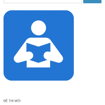
kiếm
cho:
ĐỀ THI MỚI