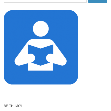
kiếm
cho:
ĐỀ THI MỚI