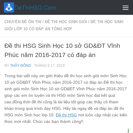
Skip to content
CHUYÊN ĐỀ ÔN THI
/
ĐỀ THI HỌC SINH GIỎI
/
ĐỀ THI HỌC SINH
GIỎI LỚP 10 CÓ ĐÁP ÁN TỔNG HỢP
Đề thi HSG Sinh Học 10 sở GD&ĐT Vĩnh
Phúc năm 2016-2017 có đáp án
BY
THẦY ĐÔNG
·
THÁNG 9 17, 2019
Trong bài viết này xin giới thiệu đề thi học sinh giỏi môn Sinh Học
10 sở GD&ĐT Vĩnh Phúc năm 2016-2017 có đáp án.Đề thi học
sinh giỏi môn Sinh Học 10 sở GD&ĐT Vĩnh Phúc năm 2016-2017
giúp các em ôn luyện và thi HSG môn Sinh học đạt kết quả
cao,đồng thời đề thi cũng là tài liệu tốt giúp các thầy cô tham
khảo trong quá trình dạy HSG. Hãy tải ngay đề và đáp án đề thi
HSG môn Sinh học lớp 10.
Đề thi HSG
nơi luôn cập nhật các kiến
thức mới nhất. Chúc các bạn thành công!!