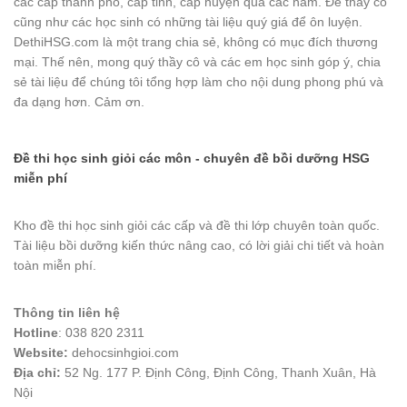
các cấp thành phố, cấp tỉnh, cấp huyện qua các năm. Để thầy cô
cũng như các học sinh có những tài liệu quý giá để ôn luyện.
DethiHSG.com là một trang chia sẻ, không có mục đích thương
mại. Thế nên, mong quý thầy cô và các em học sinh góp ý, chia
sẻ tài liệu để chúng tôi tổng hợp làm cho nội dung phong phú và
đa dạng hơn. Cảm ơn.
Đề thi học sinh giỏi các môn - chuyên đề bồi dưỡng HSG
miễn phí
Kho đề thi học sinh giỏi các cấp và đề thi lớp chuyên toàn quốc.
Tài liệu bồi dưỡng kiến thức nâng cao, có lời giải chi tiết và hoàn
toàn miễn phí.
Thông tin liên hệ
Hotline
: 038 820 2311
Website:
dehocsinhgioi.com
Địa chỉ:
52 Ng. 177 P. Định Công, Định Công, Thanh Xuân, Hà
Nội