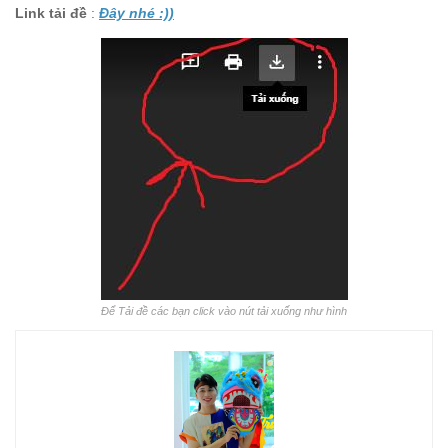
Link tải đề
:
Đây nhé :))
Để Tải đề các bạn click vào nút tải xuống như hình