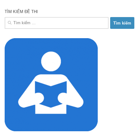
TÌM KIẾM ĐỀ THI
Tìm
kiếm
cho: