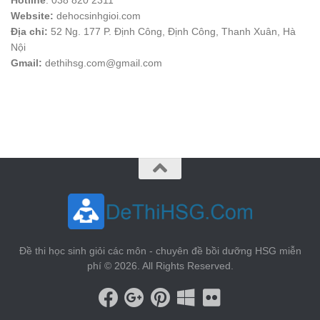
Hotline
: 038 820 2311
Website:
dehocsinhgioi.com
Địa chỉ:
52 Ng. 177 P. Định Công, Định Công, Thanh Xuân, Hà
Nội
Gmail:
dethihsg.com@gmail.com
vin88
 , 
game bài đổi thưởng
 , 
iwin68
 , 
Good88
Đề thi học sinh giỏi các môn - chuyên đề bồi dưỡng HSG miễn
phí © 2026. All Rights Reserved.