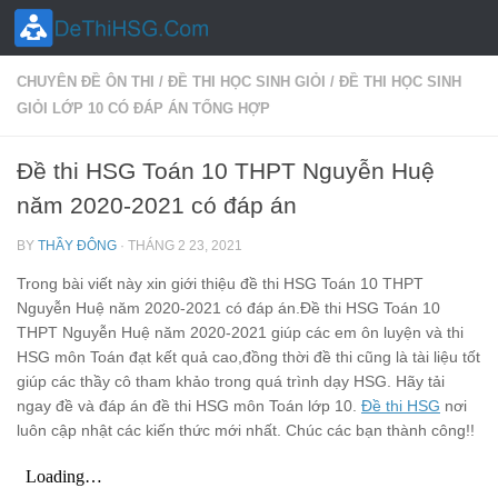
Skip to content
CHUYÊN ĐỀ ÔN THI
/
ĐỀ THI HỌC SINH GIỎI
/
ĐỀ THI HỌC SINH
GIỎI LỚP 10 CÓ ĐÁP ÁN TỔNG HỢP
Đề thi HSG Toán 10 THPT Nguyễn Huệ
năm 2020-2021 có đáp án
BY
THẦY ĐÔNG
·
THÁNG 2 23, 2021
Trong bài viết này xin giới thiệu đề thi HSG Toán 10 THPT
Nguyễn Huệ năm 2020-2021 có đáp án.Đề thi HSG Toán 10
THPT Nguyễn Huệ năm 2020-2021 giúp các em ôn luyện và thi
HSG môn Toán đạt kết quả cao,đồng thời đề thi cũng là tài liệu tốt
giúp các thầy cô tham khảo trong quá trình dạy HSG. Hãy tải
ngay đề và đáp án đề thi HSG môn Toán lớp 10.
Đề thi HSG
nơi
luôn cập nhật các kiến thức mới nhất. Chúc các bạn thành công!!