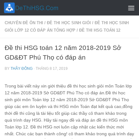
Skip to content
CHUYÊN ĐỀ ÔN THI
/
ĐỀ THI HỌC SINH GIỎI
/
ĐỀ THI HỌC SINH
GIỎI LỚP 12 CÓ ĐÁP ÁN TỔNG HỢP
/
ĐỀ THI HSG TOÁN 12
Đề thi HSG toán 12 năm 2018-2019 Sở
GD&ĐT Phú Thọ có đáp án
BY
THẦY ĐÔNG
·
THÁNG 8 17, 2019
Trong bài viết này xin giới thiệu đề thi học sinh giỏi môn Toán lớp
12 năm 2018-2019 Sở GD&ĐT Phú Thọ có đáp án.Đề thi học
sinh giỏi môn Toán lớp 12 năm 2018-2019 Sở GD&ĐT Phú Thọ
giúp các em ôn luyện và thi HSG môn Toán đạt kết quả cao,đồng
thời đề thi cũng là tài liệu tốt giúp các thầy cô tham khảo trong
quá trình dạy HSG. Hãy tải ngay đề và đáp án đề thi HSG môn
Toán lớp 12. Đề thi HSG nơi luôn cập nhật các kiến thức mới
nhất. Chúc các bạn thành công! cô tham khảo trong quá trình dạy