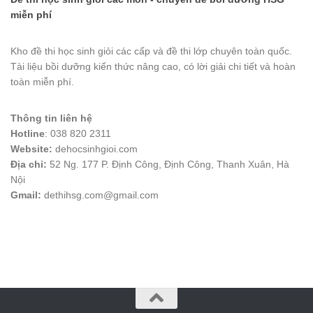
miễn phí
Kho đề thi học sinh giỏi các cấp và đề thi lớp chuyên toàn quốc.
Tài liệu bồi dưỡng kiến thức nâng cao, có lời giải chi tiết và hoàn
toàn miễn phí.
Thông tin liên hệ
Hotline
: 038 820 2311
Website:
dehocsinhgioi.com
Địa chỉ:
52 Ng. 177 P. Định Công, Định Công, Thanh Xuân, Hà
Nội
Gmail:
dethihsg.com@gmail.com
vin88
 , 
game bài đổi thưởng
 , 
iwin68
 , 
Good88