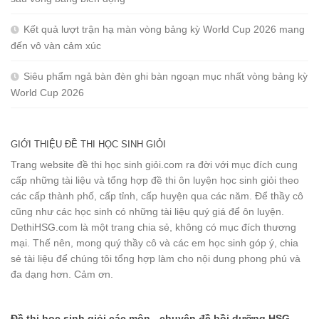
Kết quả lượt trận hạ màn vòng bảng kỳ World Cup 2026 mang
đến vô vàn cảm xúc
Siêu phẩm ngả bàn đèn ghi bàn ngoạn mục nhất vòng bảng kỳ
World Cup 2026
GIỚI THIỆU ĐỀ THI HỌC SINH GIỎI
Trang website đề thi học sinh giỏi.com ra đời với mục đích cung
cấp những tài liệu và tổng hợp đề thi ôn luyện học sinh giỏi theo
các cấp thành phố, cấp tỉnh, cấp huyện qua các năm. Để thầy cô
cũng như các học sinh có những tài liệu quý giá để ôn luyện.
DethiHSG.com là một trang chia sẻ, không có mục đích thương
mại. Thế nên, mong quý thầy cô và các em học sinh góp ý, chia
sẻ tài liệu để chúng tôi tổng hợp làm cho nội dung phong phú và
đa dạng hơn. Cảm ơn.
Đề thi học sinh giỏi các môn - chuyên đề bồi dưỡng HSG