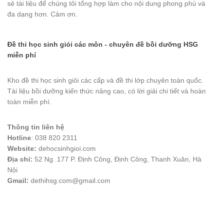
sẻ tài liệu để chúng tôi tổng hợp làm cho nội dung phong phú và
đa dạng hơn. Cảm ơn.
Đề thi học sinh giỏi các môn - chuyên đề bồi dưỡng HSG
miễn phí
Kho đề thi học sinh giỏi các cấp và đề thi lớp chuyên toàn quốc.
Tài liệu bồi dưỡng kiến thức nâng cao, có lời giải chi tiết và hoàn
toàn miễn phí.
Thông tin liên hệ
Hotline
: 038 820 2311
Website:
dehocsinhgioi.com
Địa chỉ:
52 Ng. 177 P. Định Công, Định Công, Thanh Xuân, Hà
Nội
Gmail:
dethihsg.com@gmail.com
vin88
 , 
game bài đổi thưởng
 , 
iwin68
 , 
Good88