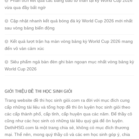
Phân tích kết quả các bảng đấu tử thần tại kỳ World Cup 2026
vừa qua đầy bất ngờ
Cập nhật nhanh kết quả bóng đá kỳ World Cup 2026 mới nhất
sau vòng bảng biến động
Kết quả lượt trận hạ màn vòng bảng kỳ World Cup 2026 mang
đến vô vàn cảm xúc
Siêu phẩm ngả bàn đèn ghi bàn ngoạn mục nhất vòng bảng kỳ
World Cup 2026
GIỚI THIỆU ĐỀ THI HỌC SINH GIỎI
Trang website đề thi học sinh giỏi.com ra đời với mục đích cung
cấp những tài liệu và tổng hợp đề thi ôn luyện học sinh giỏi theo
các cấp thành phố, cấp tỉnh, cấp huyện qua các năm. Để thầy cô
cũng như các học sinh có những tài liệu quý giá để ôn luyện.
DethiHSG.com là một trang chia sẻ, không có mục đích thương
mại. Thế nên, mong quý thầy cô và các em học sinh góp ý, chia