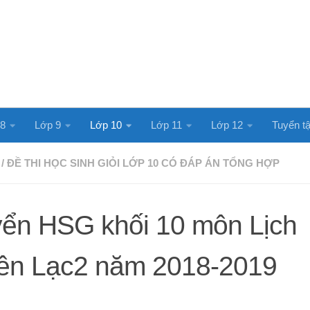
 8
Lớp 9
Lớp 10
Lớp 11
Lớp 12
Tuyển tậ
/
ĐỀ THI HỌC SINH GIỎI LỚP 10 CÓ ĐÁP ÁN TỔNG HỢP
uyển HSG khối 10 môn Lịch
ên Lạc2 năm 2018-2019