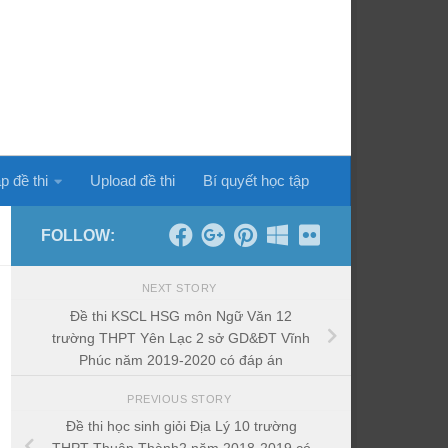
p đề thi
Upload đề thi
Bí quyết học tập
FOLLOW:
NEXT STORY
Đề thi KSCL HSG môn Ngữ Văn 12
trường THPT Yên Lạc 2 sở GD&ĐT Vĩnh
Phúc năm 2019-2020 có đáp án
PREVIOUS STORY
Đề thi học sinh giỏi Địa Lý 10 trường