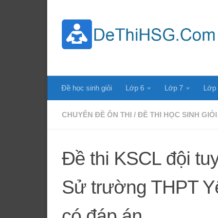
Skip to content
Đề học sinh giỏi
Lớp 6
Lớp 7
Lớp
CHUYÊN ĐỀ ÔN THI
/
ĐỀ THI HỌC SINH GIỎI
Đề thi KSCL đội t
Sử trường THPT Y
có đáp án