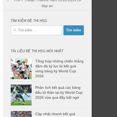
THPT Thuận Thành2 năm 2018-2019 có
đáp án
TÌM KIẾM ĐỀ THI HSG
Tìm
kiếm
cho:
TÀI LIỆU ĐỀ THI HSG MỚI NHẤT
Tổng hợp những chiến thắng
đậm đà kỷ lục từ kết quả
vòng bảng kỳ World Cup
2026
Phân tích kết quả các bảng
đấu tử thần tại kỳ World Cup
2026 vừa qua đầy bất ngờ
Cập nhật nhanh kết quả