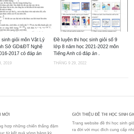
 sinh giỏi môn Vật Lý
Đề luyện thi học sinh giỏi số 9
ỉnh Sở GD&ĐT Nghệ
lớp 8 năm học 2021-2022 môn
016-2017 có đáp án
Tiếng Anh có đáp án .
, 2019
THÁNG 9 29, 2022
I MỚI
GIỚI THIỆU ĐỀ THI HỌC SINH GI
Trang website đề thi học sinh gi
g hợp những chiến thắng đậm
ra đời với mục đích cung cấp n
lục từ kết quả vòng bảng kỳ