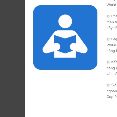
cho:
World
Phâ
thần 
đầy b
Cập
World
bảng 
Kết
bảng 
vàn c
Siê
ngoạn
Cup 2