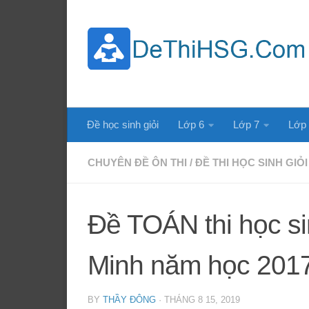
Skip to content
Đề học sinh giỏi
Lớp 6
Lớp 7
Lớp
CHUYÊN ĐỀ ÔN THI
/
ĐỀ THI HỌC SINH GIỎI
Đề TOÁN thi học si
Minh năm học 201
BY
THẦY ĐÔNG
·
THÁNG 8 15, 2019