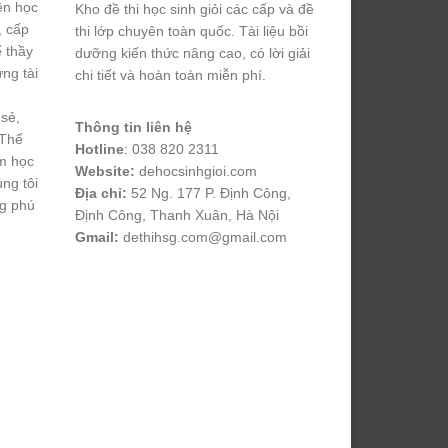
yện học
Kho đề thi học sinh giỏi các cấp và đề
, cấp
thi lớp chuyên toàn quốc. Tài liệu bồi
ể thầy
dưỡng kiến thức nâng cao, có lời giải
ng tài
chi tiết và hoàn toàn miễn phí.
 sẻ,
Thông tin liên hệ
 Thế
Hotline
: 038 820 2311
m học
Website:
dehocsinhgioi.com
úng tôi
Địa chỉ:
52 Ng. 177 P. Định Công,
ng phú
Định Công, Thanh Xuân, Hà Nội
Gmail:
dethihsg.com@gmail.com
vin88
 , 
game bài đổi thưởng
 , 
iwin68
 , 
Good88