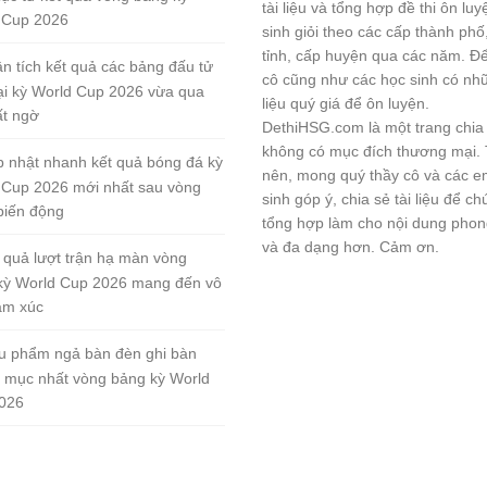
tài liệu và tổng hợp đề thi ôn lu
 Cup 2026
sinh giỏi theo các cấp thành phố
tỉnh, cấp huyện qua các năm. Đ
n tích kết quả các bảng đấu tử
cô cũng như các học sinh có nhữ
tại kỳ World Cup 2026 vừa qua
liệu quý giá để ôn luyện.
ất ngờ
DethiHSG.com là một trang chia
không có mục đích thương mại.
 nhật nhanh kết quả bóng đá kỳ
nên, mong quý thầy cô và các e
 Cup 2026 mới nhất sau vòng
sinh góp ý, chia sẻ tài liệu để ch
biến động
tổng hợp làm cho nội dung pho
và đa dạng hơn. Cảm ơn.
 quả lượt trận hạ màn vòng
kỳ World Cup 2026 mang đến vô
ảm xúc
u phẩm ngả bàn đèn ghi bàn
 mục nhất vòng bảng kỳ World
026