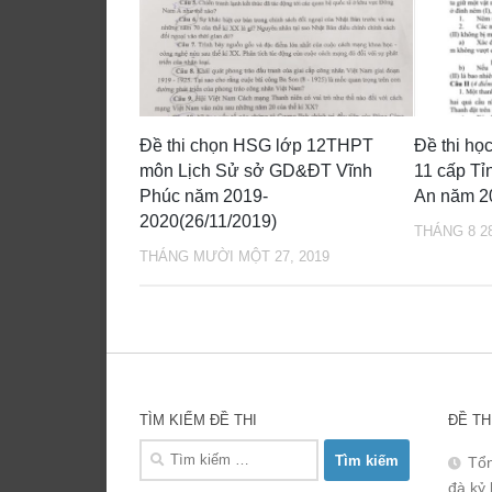
Đề thi chọn HSG lớp 12THPT
Đề thi học
môn Lịch Sử sở GD&ĐT Vĩnh
11 cấp T
Phúc năm 2019-
An năm 2
2020(26/11/2019)
THÁNG 8 28
THÁNG MƯỜI MỘT 27, 2019
TÌM KIẾM ĐỀ THI
ĐỀ TH
Tìm
Tổn
kiếm
đà kỷ 