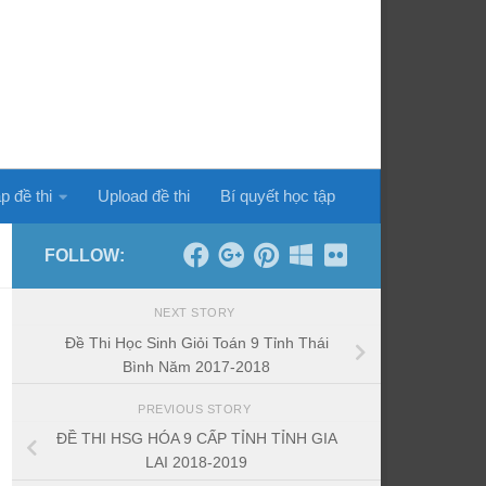
p đề thi
Upload đề thi
Bí quyết học tập
FOLLOW:
NEXT STORY
Đề Thi Học Sinh Giỏi Toán 9 Tỉnh Thái
Bình Năm 2017-2018
PREVIOUS STORY
ĐỀ THI HSG HÓA 9 CẤP TỈNH TỈNH GIA
LAI 2018-2019