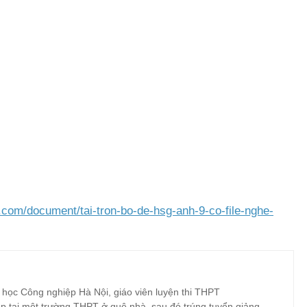
.com/document/tai-tron-bo-de-hsg-anh-9-co-file-nghe-
 học Công nghiệp Hà Nội, giáo viên luyện thi THPT
p tại một trường THPT ở quê nhà, sau đó trúng tuyển giảng