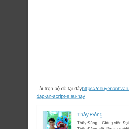
Tải trọn bộ đề tại đây
https://chuyenanhvan
dap-an-script-sieu-hay
Thầy Đông
Thầy Đông – Giảng viên Đại
Thầy Đông bắt đầu sự nghiệ