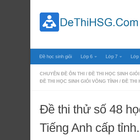
Skip to content
Đề học sinh giỏi
Lớp 6
Lớp 7
Lớp
CHUYÊN ĐỀ ÔN THI
/
ĐỀ THI HỌC SINH GIỎI
ĐỀ THI HỌC SINH GIỎI VÒNG TỈNH
/
ĐỀ THI
Đề thi thử số 48 họ
Tiếng Anh cấp tỉnh.