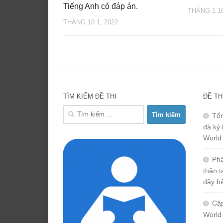
Tiếng Anh có đáp án.
THÁNG 1 16
THÁNG 10 1, 2022
TÌM KIẾM ĐỀ THI
ĐỀ TH
Tìm
Tổn
kiếm
đà kỷ 
cho:
World
Phâ
thần 
đầy b
Cập
World