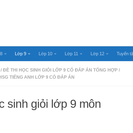
 8
Lớp 9
Lớp 10
Lớp 11
Lớp 12
Tuyển tậ
/
ĐỀ THI HỌC SINH GIỎI LỚP 9 CÓ ĐÁP ÁN TỔNG HỢP
/
 HSG TIẾNG ANH LỚP 9 CÓ ĐÁP ÁN
c sinh giỏi lớp 9 môn