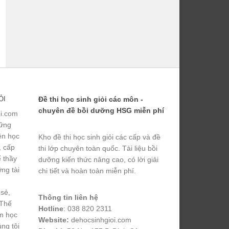
ỎI
Đề thi học sinh giỏi các môn -
chuyên đề bồi dưỡng HSG miễn phí
ỏi.com
hững
yện học
Kho đề thi học sinh giỏi các cấp và đề
, cấp
thi lớp chuyên toàn quốc. Tài liệu bồi
ể thầy
dưỡng kiến thức nâng cao, có lời giải
ng tài
chi tiết và hoàn toàn miễn phí.
 sẻ,
Thông tin liên hệ
 Thế
Hotline
: 038 820 2311
m học
Website:
dehocsinhgioi.com
úng tôi