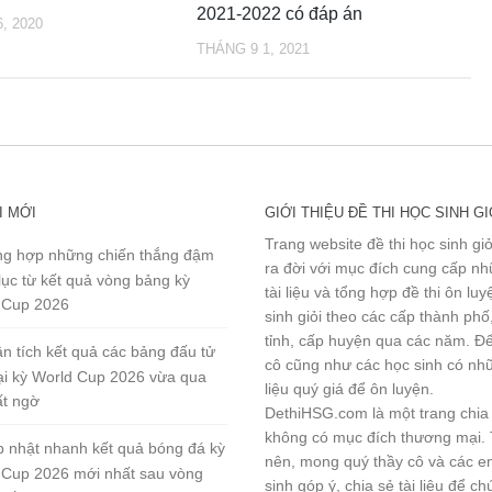
2021-2022 có đáp án
, 2020
THÁNG 9 1, 2021
I MỚI
GIỚI THIỆU ĐỀ THI HỌC SINH GI
Trang website đề thi học sinh gi
g hợp những chiến thắng đậm
ra đời với mục đích cung cấp n
lục từ kết quả vòng bảng kỳ
tài liệu và tổng hợp đề thi ôn lu
 Cup 2026
sinh giỏi theo các cấp thành phố
tỉnh, cấp huyện qua các năm. Đ
n tích kết quả các bảng đấu tử
cô cũng như các học sinh có nhữ
tại kỳ World Cup 2026 vừa qua
liệu quý giá để ôn luyện.
ất ngờ
DethiHSG.com là một trang chia
không có mục đích thương mại.
 nhật nhanh kết quả bóng đá kỳ
nên, mong quý thầy cô và các e
 Cup 2026 mới nhất sau vòng
sinh góp ý, chia sẻ tài liệu để ch