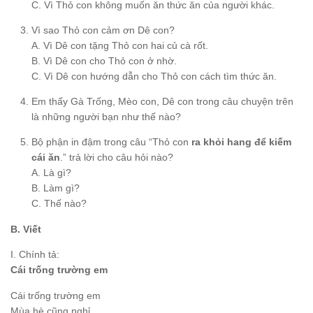
C. Vì Thỏ con không muốn ăn thức ăn của người khác.
Vì sao Thỏ con cảm ơn Dê con?
A. Vì Dê con tặng Thỏ con hai củ cà rốt.
B. Vì Dê con cho Thỏ con ở nhờ.
C. Vì Dê con hướng dẫn cho Thỏ con cách tìm thức ăn.
Em thấy Gà Trống, Mèo con, Dê con trong câu chuyện trên
là những người bạn như thế nào?
Bộ phận in đậm trong câu “Thỏ con
ra khỏi hang để kiếm
cái ăn
.” trả lời cho câu hỏi nào?
A. Là gì?
B. Làm gì?
C. Thế nào?
B. Viết
I. Chính tả:
Cái trống trường em
Cái trống trường em
Mùa hè cũng nghỉ