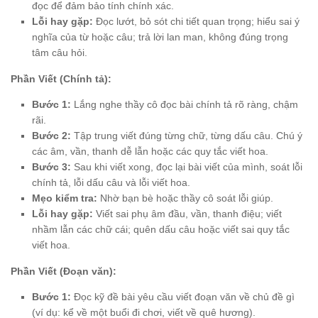
đọc để đảm bảo tính chính xác.
Lỗi hay gặp:
Đọc lướt, bỏ sót chi tiết quan trọng; hiểu sai ý
nghĩa của từ hoặc câu; trả lời lan man, không đúng trọng
tâm câu hỏi.
Phần Viết (Chính tả):
Bước 1:
Lắng nghe thầy cô đọc bài chính tả rõ ràng, chậm
rãi.
Bước 2:
Tập trung viết đúng từng chữ, từng dấu câu. Chú ý
các âm, vần, thanh dễ lẫn hoặc các quy tắc viết hoa.
Bước 3:
Sau khi viết xong, đọc lại bài viết của mình, soát lỗi
chính tả, lỗi dấu câu và lỗi viết hoa.
Mẹo kiểm tra:
Nhờ bạn bè hoặc thầy cô soát lỗi giúp.
Lỗi hay gặp:
Viết sai phụ âm đầu, vần, thanh điệu; viết
nhầm lẫn các chữ cái; quên dấu câu hoặc viết sai quy tắc
viết hoa.
Phần Viết (Đoạn văn):
Bước 1:
Đọc kỹ đề bài yêu cầu viết đoạn văn về chủ đề gì
(ví dụ: kể về một buổi đi chơi, viết về quê hương).