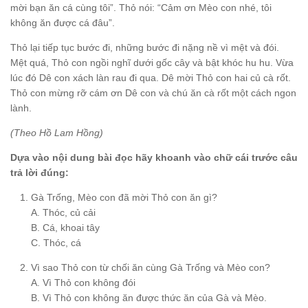
mời bạn ăn cá cùng tôi”. Thỏ nói: “Cảm ơn Mèo con nhé, tôi
không ăn được cá đâu”.
Thỏ lại tiếp tục bước đi, những bước đi nặng nề vì mệt và đói.
Mệt quá, Thỏ con ngồi nghĩ dưới gốc cây và bật khóc hu hu. Vừa
lúc đó Dê con xách làn rau đi qua. Dê mời Thỏ con hai củ cà rốt.
Thỏ con mừng rỡ cám ơn Dê con và chú ăn cà rốt một cách ngon
lành.
(Theo Hồ Lam Hồng)
Dựa vào nội dung bài đọc hãy khoanh vào chữ cái trước câu
trả lời đúng:
Gà Trống, Mèo con đã mời Thỏ con ăn gì?
A. Thóc, củ cải
B. Cá, khoai tây
C. Thóc, cá
Vì sao Thỏ con từ chối ăn cùng Gà Trống và Mèo con?
A. Vì Thỏ con không đói
B. Vì Thỏ con không ăn được thức ăn của Gà và Mèo.