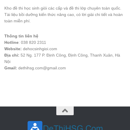
Kho đề thi học sinh giỏi các cấp và đề thi lớp chuyên toàn quốc.
Tài liệu bồi dưỡng kiến thức nâng cao, có lời giải chi tiết và hoàn
toàn miễn phí.
Thông tin liên hệ
Hotline
: 038 820 2311
Website:
dehocsinhgioi.com
Địa chỉ:
52 Ng. 177 P. Định Công, Định Công, Thanh Xuân, Hà
Nội
Gmail:
dethihsg.com@gmail.com
vin88
 , 
game bài đổi thưởng
 , 
iwin68
 , 
Good88