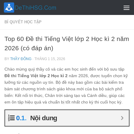
Skip to content
BÍ QUYẾT HỌC TẬP
Top 60 Đề thi Tiếng Việt lớp 2 Học kì 2 năm
2026 (có đáp án)
BY
THẦY ĐÔNG
·
THÁNG 1 15, 2026
Chào mừng quý thầy cô và các em học sinh đến với bộ sưu tập
Đề thi Tiếng Việt lớp 2 Học kì 2
năm 2026, được tuyển chọn kỹ
lưỡng từ các nguồn uy tín. Bộ đề này bao gồm các bài kiểm tra
bám sát chương trình sách giáo khoa mới của ba bộ sách phổ
biến: Kết nối tri thức, Chân trời sáng tạo và Cánh diều, giúp các
em ôn tập hiệu quả và chuẩn bị tốt nhất cho kỳ thi cuối học kỳ.
Nội dung