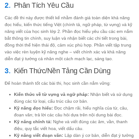
Phân Tích Yêu Cầu
Các đề thi này được thiết kế nhằm đánh giá toàn diện khả năng
đọc hiểu, kiến thức tiếng Việt (chính tả, ngữ pháp, từ vựng) và kỹ
năng viết của học sinh lớp 2. Phần đọc hiểu yêu cầu các em nắm
bắt thông tin chính, suy luận và nhận biết các chi tiết trong bài,
đồng thời thể hiện thái độ, cảm xúc phù hợp. Phần viết tập trung
vào việc rèn luyện kỹ năng nghe – viết chính xác và khả năng
diễn đạt ý tưởng cá nhân một cách mạch lạc, sáng tạo.
Kiến Thức/Nền Tảng Cần Dùng
Để hoàn thành tốt các bài thi, học sinh cần nắm vững:
Kiến thức về từ vựng và ngữ pháp:
Nhận biết và sử dụng
đúng các từ loại, cấu trúc câu cơ bản.
Kỹ năng đọc hiểu:
Đọc chậm rãi, hiểu nghĩa của từ, câu,
đoạn văn; trả lời các câu hỏi dựa trên nội dung bài đọc.
Kỹ năng chính tả:
Nghe và viết đúng các âm, vần, thanh
điệu, quy tắc viết hoa, viết dấu câu.
Kỹ năng viết đoạn văn:
Lập dàn ý cơ bản, diễn đạt ý tưởng