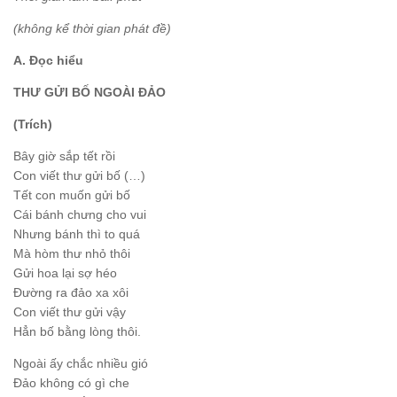
(không kể thời gian phát đề)
A. Đọc hiểu
THƯ GỬI BỐ NGOÀI ĐẢO
(Trích)
Bây giờ sắp tết rồi
Con viết thư gửi bố (…)
Tết con muốn gửi bố
Cái bánh chưng cho vui
Nhưng bánh thì to quá
Mà hòm thư nhỏ thôi
Gửi hoa lại sợ héo
Đường ra đảo xa xôi
Con viết thư gửi vậy
Hẳn bố bằng lòng thôi.
Ngoài ấy chắc nhiều gió
Đảo không có gì che