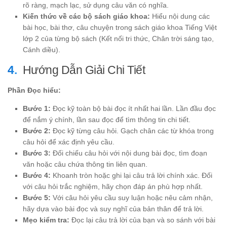
rõ ràng, mạch lạc, sử dụng câu văn có nghĩa.
Kiến thức về các bộ sách giáo khoa:
Hiểu nội dung các
bài học, bài thơ, câu chuyện trong sách giáo khoa Tiếng Việt
lớp 2 của từng bộ sách (Kết nối tri thức, Chân trời sáng tạo,
Cánh diều).
Hướng Dẫn Giải Chi Tiết
Phần Đọc hiểu:
Bước 1:
Đọc kỹ toàn bộ bài đọc ít nhất hai lần. Lần đầu đọc
để nắm ý chính, lần sau đọc để tìm thông tin chi tiết.
Bước 2:
Đọc kỹ từng câu hỏi. Gạch chân các từ khóa trong
câu hỏi để xác định yêu cầu.
Bước 3:
Đối chiếu câu hỏi với nội dung bài đọc, tìm đoạn
văn hoặc câu chứa thông tin liên quan.
Bước 4:
Khoanh tròn hoặc ghi lại câu trả lời chính xác. Đối
với câu hỏi trắc nghiệm, hãy chọn đáp án phù hợp nhất.
Bước 5:
Với câu hỏi yêu cầu suy luận hoặc nêu cảm nhận,
hãy dựa vào bài đọc và suy nghĩ của bản thân để trả lời.
Mẹo kiểm tra:
Đọc lại câu trả lời của bạn và so sánh với bài