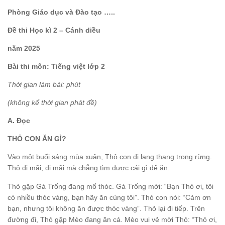
Phòng Giáo dục và Đào tạo …..
Đề thi Học kì 2 – Cánh diều
năm 2025
Bài thi môn: Tiếng việt lớp 2
Thời gian làm bài: phút
(không kể thời gian phát đề)
A. Đọc
THỎ CON ĂN GÌ?
Vào một buổi sáng mùa xuân, Thỏ con đi lang thang trong rừng.
Thỏ đi mãi, đi mãi mà chẳng tìm được cái gì để ăn.
Thỏ gặp Gà Trống đang mổ thóc. Gà Trống mời: “Bạn Thỏ ơi, tôi
có nhiều thóc vàng, bạn hãy ăn cùng tôi”. Thỏ con nói: “Cảm ơn
bạn, nhưng tôi không ăn được thóc vàng”. Thỏ lại đi tiếp. Trên
đường đi, Thỏ gặp Mèo đang ăn cá. Mèo vui vẻ mời Thỏ: “Thỏ ơi,