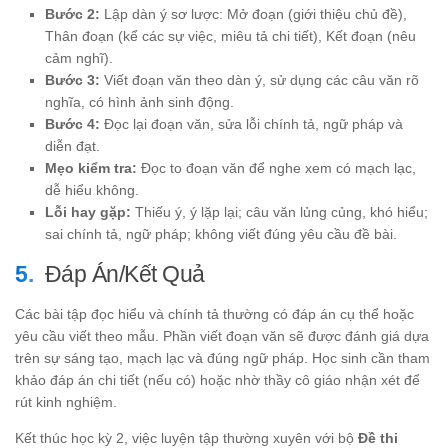
Bước 2:
Lập dàn ý sơ lược: Mở đoạn (giới thiệu chủ đề),
Thân đoạn (kể các sự việc, miêu tả chi tiết), Kết đoạn (nêu
cảm nghĩ).
Bước 3:
Viết đoạn văn theo dàn ý, sử dụng các câu văn rõ
nghĩa, có hình ảnh sinh động.
Bước 4:
Đọc lại đoạn văn, sửa lỗi chính tả, ngữ pháp và
diễn đạt.
Mẹo kiểm tra:
Đọc to đoạn văn để nghe xem có mạch lạc,
dễ hiểu không.
Lỗi hay gặp:
Thiếu ý, ý lặp lại; câu văn lủng củng, khó hiểu;
sai chính tả, ngữ pháp; không viết đúng yêu cầu đề bài.
Đáp Án/Kết Quả
Các bài tập đọc hiểu và chính tả thường có đáp án cụ thể hoặc
yêu cầu viết theo mẫu. Phần viết đoạn văn sẽ được đánh giá dựa
trên sự sáng tạo, mạch lạc và đúng ngữ pháp. Học sinh cần tham
khảo đáp án chi tiết (nếu có) hoặc nhờ thầy cô giáo nhận xét để
rút kinh nghiệm.
Kết thúc học kỳ 2, việc luyện tập thường xuyên với bộ
Đề thi