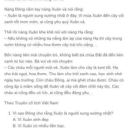
Nàng Đông cầm tay nàng Xuân và nói rằng:
– Xuân là người sung sướng nhất ở đây. Vì mùa Xuân đến cây cối
xanh tốt mơn mởn, ai cũng yêu quý Xuân cả.
Thế rồi nàng Xuân khe khẽ nói với nàng Hạ rằng:
– Nếu không có những tia nắng ấm áp của nàng Hạ thì cây trong
vườn không có nhiều hoa thơm cây trái trĩu nặng…
Bốn nàng tiên mải chuyện trò, không biết bà chúa Đất đã đến bên
cạnh từ lúc nào. Bà vui vẻ nói chuyện:
– Các cháu mỗi người một vẻ. Xuân làm cho cây lá tươi tốt. Hạ
cho trái ngọt, hoa thơm. Thu làm cho trời xanh cao, học sinh nhớ
ngày tựu trường. Còn cháu Đông, ai mà ghét cháu được. Cháu có
công ấp ủ mầm sống để Xuân về cây cối đâm chồi nảy lộc. Các
cháu ai cũng đều có ích, ai cũng đều đáng yêu…
Theo Truyện cổ tích Việt Nam
Vì sao Đông cho rằng Xuân là người sung sướng nhất?
A. Vì Xuân xinh đẹp
B. Vì Xuân có nhiều tiền bạc.