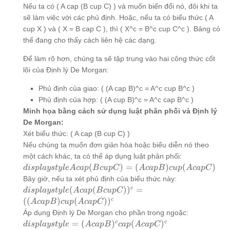
Nếu ta có ( A cap (B cup C) ) và muốn biến đổi nó, đôi khi ta
sẽ làm việc với các phủ định. Hoặc, nếu ta có biểu thức ( A
cup X ) và ( X = B cap C ), thì ( X^c = B^c cup C^c ). Bảng có
thể đang cho thấy cách liên hệ các dạng.
Để làm rõ hơn, chúng ta sẽ tập trung vào hai công thức cốt
lõi của Định lý De Morgan:
Phủ định của giao: ( (A cap B)^c = A^c cup B^c )
Phủ định của hợp: ( (A cup B)^c = A^c cap B^c )
Minh họa bằng cách sử dụng luật phân phối và Định lý
De Morgan:
Xét biểu thức: ( A cap (B cup C) )
Nếu chúng ta muốn đơn giản hóa hoặc biểu diễn nó theo
một cách khác, ta có thể áp dụng luật phân phối:
displaystyle
(
)
=
(
)
(
)
d
i
s
pl
a
ys
t
y
l
e
A
c
a
p
B
c
u
pC
A
c
a
pB
c
u
p
A
c
a
pC
A cap (B
Bây giờ, nếu ta xét phủ định của biểu thức này:
cup C) =
displaystyle
c
(
(
)
)
=
d
i
s
pl
a
ys
t
y
l
e
A
c
a
p
B
c
u
pC
(A cap B)
(A cap (B
c
((
)
(
)
)
A
c
a
pB
c
u
p
A
c
a
pC
cup (A cap
cup C))^c
Áp dụng Định lý De Morgan cho phần trong ngoặc:
C)
= ((A cap
displaystyle
c
c
=
(
)
(
)
d
i
s
pl
a
ys
t
y
l
e
A
c
a
pB
c
a
p
A
c
a
pC