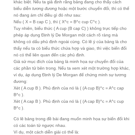
khác biệt. Nếu ta giả định rằng bảng đang cho thấy cách
biểu diễn
tương đương
hoặc một bước chuyển đổi, thì có thể
nó đang ám chỉ điều gì đó như sau:
Nếu ( X = B cap C ), thì ( X^c = B^c cup C^c ).
Tuy nhiên, biểu thức ( A cup (B cap C) ) không trực tiếp cho
phép áp dụng Định lý De Morgan một cách rõ ràng mà
không có dấu phủ định ngoài cùng. Có lẽ ý của bảng là cho
thấy nếu ta có biểu thức chứa hợp và giao, thì việc biến đổi
nó có thể liên quan đến các phủ định.
Giả sử mục đích của bảng là minh họa sự chuyển đổi của
các phần tử bên trong. Nếu ta xem xét một trường hợp khác,
ví dụ, áp dụng Định lý De Morgan để chứng minh sự tương
đương:
Xét ( A cup B ). Phủ định của nó là ( (A cup B)^c = A^c cap
B^c ).
Xét ( A cap B ). Phủ định của nó là ( (A cap B)^c = A^c cup
B^c ).
Có lẽ bảng trong đề bài đang muốn minh họa sự biến đổi khi
có các toán tử ngược nhau.
Ví dụ, một cách diễn giải có thể là: