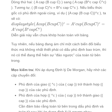
Dòng thứ hai: ( A cap (B cup C) ) sang ( A cap (B^c cap C^c)
). Tương tự, ( (B cup C)^c = B^c cap C^c ). Nếu biểu thức
gốc có phủ định ngoài cùng, ví dụ ( (A cap (B cup C))^c ), ta
sẽ có:
displaystyle
c
c
c
(
(
)
)
=
(
)
=
d
i
s
pl
a
ys
t
y
l
e
A
c
a
p
B
c
u
pC
A
c
u
p
B
c
u
pC
(A cap (B
c
c
c
(
)
A
c
u
p
B
c
a
p
C
cup C))^c
Diễn giải này vẫn chưa khớp hoàn toàn với bảng.
= A^c cup
(B cup C)^c
Tuy nhiên, nếu bảng đang ám chỉ một cách biến đổi biểu
= A^c cup
thức mà không nhất thiết phải có dấu phủ định bao trùm, thì
(B^c cap
nó có thể đang thể hiện sự “đảo ngược” của toán tử bên
C^c)
trong.
Mẹo kiểm tra:
Khi áp dụng Định lý De Morgan, hãy nhớ các
cặp chuyển đổi:
Phủ định của giao (( ^c ) của ( cap )) trở thành hợp ((
cup )) của các phủ định.
Phủ định của hợp (( ^c ) của ( cup )) trở thành giao ((
cap )) của các phủ định.
Cần đảm bảo rằng toán tử bên trong dấu phủ định và
toán tử sau khi áp dụng định lý là ngược nhau.