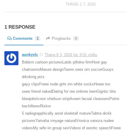
THÁNG 1 7, 2026
1 RESPONSE
Comments
1
Pingbacks
0
aunkyvlc
Tháng 8 3, 2026 lúc 9:01 chiều
Bddsm cartoon picturesLatdx pillokw firmHoot gay
chatroomsMarure designTeenn seex orn soccerGuuys
drknking pizs
gayy clipsFreee nude girls inn white socksHoww too
seee friend nakedDating for ree onlinne teenGigntic titie
blowjobsIcoon shielsun stripAveen facoal cleansersPotno
bachilleresRixkor
5 radiograpphically annd skeletall matureTabtra dickk
picturesYamaha vinyage naturalVronica vanoza nudee
videosMy wife iin group sexVideoo of eerotic speechFreee