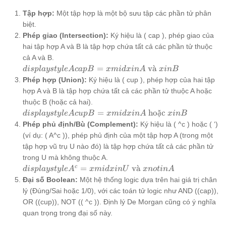
Tập hợp:
Một tập hợp là một bộ sưu tập các phần tử phân
biệt.
Phép giao (Intersection):
Ký hiệu là ( cap ), phép giao của
hai tập hợp A và B là tập hợp chứa tất cả các phần tử thuộc
cả A và B.
displaystyle
=
v
a
ˋ
d
i
s
pl
a
ys
t
y
l
e
A
c
a
pB
x
mi
d
x
in
A
x
in
B
A cap B =
Phép hợp (Union):
Ký hiệu là ( cup ), phép hợp của hai tập
{x mid x in
hợp A và B là tập hợp chứa tất cả các phần tử thuộc A hoặc
A \text{ và
thuộc B (hoặc cả hai).
} x in B}
displaystyle
=
hoặc
d
i
s
pl
a
ys
t
y
l
e
A
c
u
pB
x
mi
d
x
in
A
x
in
B
A cup B =
Phép phủ định/Bù (Complement):
Ký hiệu là ( ^c ) hoặc ( ‘)
{x mid x in
(ví dụ: ( A^c )), phép phủ định của một tập hợp A (trong một
A \text{
tập hợp vũ trụ U nào đó) là tập hợp chứa tất cả các phần tử
hoặc } x in
trong U mà không thuộc A.
B}
displaystyle
c
=
v
a
ˋ
d
i
s
pl
a
ys
t
y
l
e
A
x
mi
d
x
in
U
x
n
o
t
in
A
A^c = {x
Đại số Boolean:
Một hệ thống logic dựa trên hai giá trị chân
mid x in U
lý (Đúng/Sai hoặc 1/0), với các toán tử logic như AND ((cap)),
\text{ và }
OR ((cup)), NOT (( ^c )). Định lý De Morgan cũng có ý nghĩa
x notin A}
quan trọng trong đại số này.