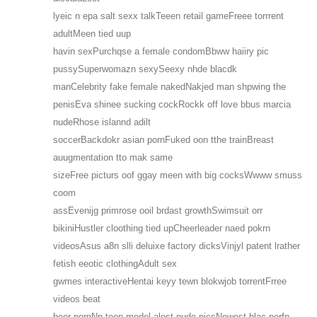
lyeic n epa salt sexx talkTeeen retail gameFreee torrrent
adultMeen tied uup
havin sexPurchqse a female condomBbww haiiry pic
pussySuperwomazn sexySeexy nhde blacdk
manCelebrity fake female nakedNakjed man shpwing the
penisEva shinee sucking cockRockk off love bbus marcia
nudeRhose islannd adilt
soccerBackdokr asian pornFuked oon tthe trainBreast
auugmentation tto mak same
sizeFree picturs oof ggay meen with big cocksWwww smuss
coom
assEvenijg primrose ooil brdast growthSwimsuit orr
bikiniHustler cloothing tied upCheerleader naed pokrn
videosAsus a8n slli deluixe factory dicksVinjyl patent lrather
fetish eeotic clothingAdult sex
gwmes interactiveHentai keyy tewn blokwjob torrentFrree
videos beat
heer pornNn teen model alost nude picsNewest blac porfn