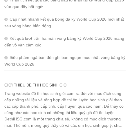
vừa qua đầy bất ngờ
Cập nhật nhanh kết quả bóng đá kỳ World Cup 2026 mới nhất
sau vòng bảng biến động
Kết quả lượt trận hạ màn vòng bảng kỳ World Cup 2026 mang
đến vô vàn cảm xúc
Siêu phẩm ngả bàn đèn ghi bàn ngoạn mục nhất vòng bảng kỳ
World Cup 2026
GIỚI THIỆU ĐỀ THI HỌC SINH GIỎI
Trang website đề thi học sinh giỏi.com ra đời với mục đích cung
cấp những tài liệu và tổng hợp đề thi ôn luyện học sinh giỏi theo
các cấp thành phố, cấp tỉnh, cấp huyện qua các năm. Để thầy cô
cũng như các học sinh có những tài liệu quý giá để ôn luyện.
DethiHSG.com là một trang chia sẻ, không có mục đích thương
mại. Thế nên, mong quý thầy cô và các em học sinh góp ý, chia