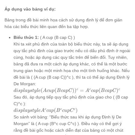
Áp dụng vào bảng ví dụ:
Bảng trong đề bài minh họa cách sử dụng định lý để đơn giản
hóa các biểu thức liên quan đến ba tập hợp.
Biểu thức 1:
( A cup (B cap C) )
Khi ta xét phủ định của toàn bộ biểu thức này, ta sẽ áp dụng
quy tắc phủ định của giao trước nếu có dấu phủ định ở ngoài
cùng, hoặc áp dụng các quy tắc trên để biến đổi. Tuy nhiên,
bảng đã đưa ra một cách áp dụng khác, có thể là một bước
trung gian hoặc một minh họa cho một tình huống khác. Nếu
đề bài là ( (A cup (B cap C))^c ), thì ta có thể áp dụng Định lý
De Morgan:
displaystyle
c
c
c
(
(
)
)
=
(
)
d
i
s
pl
a
ys
t
y
l
e
A
c
u
p
B
c
a
pC
A
c
a
p
B
c
a
pC
(A cup (B
Sau đó, áp dụng tiếp quy tắc phủ định của giao cho ( (B cap
cap C))^c
C)^c ):
= A^c cap
displaystyle
c
c
c
(
)
d
i
s
pl
a
ys
t
y
l
e
A
c
a
p
B
c
u
p
C
(B cap C)^c
A^c cap
So sánh với bảng: “Biểu thức sau khi áp dụng Định lý De
(B^c cup
Morgan” là ( A cup (B^c cup C^c) ). Điều này có thể gợi ý
C^c)
rằng đề bài gốc hoặc cách diễn đạt của bảng có một chút