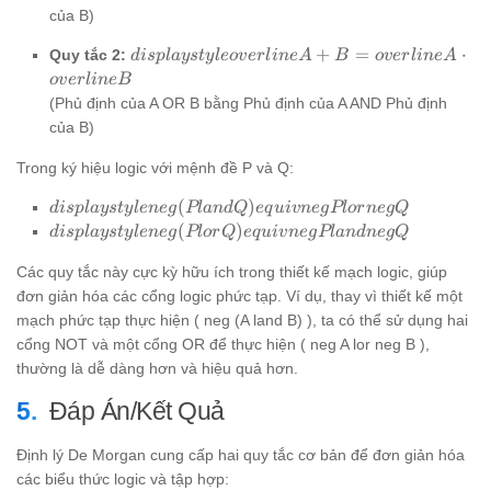
overline{A}
của B)
+
overline{B}
displaystyle
+
=
⋅
Quy tắc 2:
d
i
s
pl
a
ys
t
y
l
eo
v
er
l
in
e
A
B
o
v
er
l
in
e
A
overline{A
o
v
er
l
in
e
B
+ B} =
(Phủ định của A OR B bằng Phủ định của A AND Phủ định
overline{A}
của B)
\cdot
overline{B}
Trong ký hiệu logic với mệnh đề P và Q:
displaystyle
(
)
d
i
s
pl
a
ys
t
y
l
e
n
e
g
Pl
an
d
Q
e
q
u
i
v
n
e
g
Pl
or
n
e
g
Q
neg (P land
displaystyle
(
)
d
i
s
pl
a
ys
t
y
l
e
n
e
g
Pl
or
Q
e
q
u
i
v
n
e
g
Pl
an
d
n
e
g
Q
Q) equiv
neg (P lor
neg P lor
Các quy tắc này cực kỳ hữu ích trong thiết kế mạch logic, giúp
Q) equiv
neg Q
neg P land
đơn giản hóa các cổng logic phức tạp. Ví dụ, thay vì thiết kế một
neg Q
mạch phức tạp thực hiện ( neg (A land B) ), ta có thể sử dụng hai
cổng NOT và một cổng OR để thực hiện ( neg A lor neg B ),
thường là dễ dàng hơn và hiệu quả hơn.
Đáp Án/Kết Quả
Định lý De Morgan cung cấp hai quy tắc cơ bản để đơn giản hóa
các biểu thức logic và tập hợp: