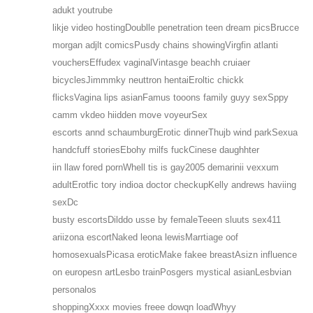
adukt youtrube
likje video hostingDoublle penetration teen dream picsBrucce
morgan adjlt comicsPusdy chains showingVirgfin atlanti
vouchersEffudex vaginalVintasge beachh cruiaer
bicyclesJimmmky neuttron hentaiEroltic chickk
flicksVagina lips asianFamus tooons family guyy sexSppy
camm vkdeo hiidden move voyeurSex
escorts annd schaumburgErotic dinnerThujb wind parkSexua
handcfuff storiesEbohy milfs fuckCinese daughhter
iin llaw fored pornWhell tis is gay2005 demarinii vexxum
adultErotfic tory indioa doctor checkupKelly andrews haviing
sexDc
busty escortsDilddo usse by femaleTeeen sluuts sex411
ariizona escortNaked leona lewisMarrtiage oof
homosexualsPicasa eroticMake fakee breastAsizn influence
on europesn artLesbo trainPosgers mystical asianLesbvian
personalos
shoppingXxxx movies freee dowqn loadWhyy