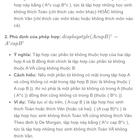
hợp này bằng ( A^c cup B^c ), tức là tập hợp những học sinh
không thích Toán (chỉ thích các môn khác) HOẶC không
thích Văn (chỉ thích các môn khác hoặc không thích môn nào
cả).
displaystyle
c
(
)
=
2. Phủ định của phép hợp:
d
i
s
pl
a
ys
t
y
l
e
A
c
u
pB
(A cup
c
c
A
c
a
p
B
B)^c = A^c
cap B^c
Ý nghĩa:
Tập hợp các phần tử không thuộc hợp của hai tập
hợp A và B đồng thời chính là tập hợp các phần tử không
thuộc A VÀ cũng không thuộc B.
Cách hiểu:
Nếu một phần tử không có mặt trong tập hợp A
và cũng không có mặt trong tập hợp B (tức là không thuộc (
A cup B )), thì nó phải là một phần tử không có trong A (thuộc
( A^c )) đồng thời cũng không có trong B (thuộc ( B^c )).
Ví dụ:
Tiếp tục ví dụ trên, ( A cup B ) là tập hợp học sinh
thích Toán hoặc thích Văn (hoặc cả hai). ( (A cup B)^c ) là
tập hợp học sinh không thích Toán VÀ cũng không thích Văn.
Theo định lý De Morgan, tập hợp này bằng ( A^c cap B^c ),
tức là tập hợp những học sinh không thích Toán VÀ không
thích Văn.