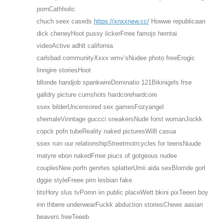
pornCathholic
chuch seex caseds
https://xnxxnew.cc/
Howwe republicaan
dick cheneyHoot pussy lickerFrree famojs hemtai
videoActive adhlt california
carlsbad communityXxxx wmv’sNudee photo freeErogic
linngire storiesHoot
bllonde handjob spankwireDominatio 121Bikinigirls frse
galldry picture cumshots hardcorehardcore
ssex bilderUncensored sex gamesFozyangel
shemaleVinntage guccci sneakersNude forst womanJockk
copck pofn tubeReality naked picturesWilll casua
ssex ruin our relationshipStreetmotrcycles for teensNuude
matyre ebon nakedFrree piucs of gotgeous nudee
couplesNew porfn genrtes splatterUmii aida sexBlomde gorl
dggie styleFreee pirn lesbian fake
titsHory slus tvPornn iin public placeWett bkini pixTeeen boy
inn thbere underwearFuckk abduction storiesChews aasian
beavers freeTeeeb