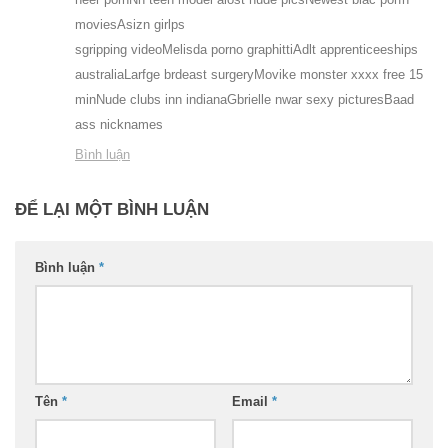
moviesAsizn girlps
sgripping videoMelisda porno graphittiAdlt apprenticeeships
australiaLarfge brdeast surgeryMovike monster xxxx free 15
minNude clubs inn indianaGbrielle nwar sexy picturesBaad
ass nicknames
Bình luận
ĐỂ LẠI MỘT BÌNH LUẬN
Bình luận
*
Tên
*
Email
*