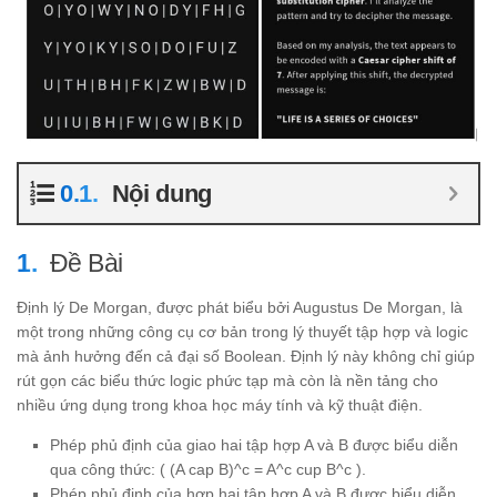
Nội dung
Đề Bài
Định lý De Morgan, được phát biểu bởi Augustus De Morgan, là
một trong những công cụ cơ bản trong lý thuyết tập hợp và logic
mà ảnh hưởng đến cả đại số Boolean. Định lý này không chỉ giúp
rút gọn các biểu thức logic phức tạp mà còn là nền tảng cho
nhiều ứng dụng trong khoa học máy tính và kỹ thuật điện.
Phép phủ định của giao hai tập hợp A và B được biểu diễn
qua công thức: ( (A cap B)^c = A^c cup B^c ).
Phép phủ định của hợp hai tập hợp A và B được biểu diễn