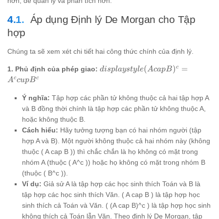
hơn, dễ quản lý và phân tích hơn.
Áp dụng Định lý De Morgan cho Tập
hợp
Chúng ta sẽ xem xét chi tiết hai công thức chính của định lý.
displaystyle
c
(
)
=
1. Phủ định của phép giao:
d
i
s
pl
a
ys
t
y
l
e
A
c
a
pB
(A cap
c
c
A
c
u
p
B
B)^c = A^c
cup B^c
Ý nghĩa:
Tập hợp các phần tử không thuộc cả hai tập hợp A
và B đồng thời chính là tập hợp các phần tử không thuộc A,
hoặc không thuộc B.
Cách hiểu:
Hãy tưởng tượng bạn có hai nhóm người (tập
hợp A và B). Một người không thuộc cả hai nhóm này (không
thuộc ( A cap B )) thì chắc chắn là họ không có mặt trong
nhóm A (thuộc ( A^c )) hoặc họ không có mặt trong nhóm B
(thuộc ( B^c )).
Ví dụ:
Giả sử A là tập hợp các học sinh thích Toán và B là
tập hợp các học sinh thích Văn. ( A cap B ) là tập hợp học
sinh thích cả Toán và Văn. ( (A cap B)^c ) là tập hợp học sinh
không thích cả Toán lẫn Văn. Theo định lý De Morgan, tập