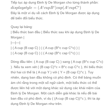
B) cup (A
= (A cap
Tiếp tục áp dụng Định lý De Morgan cho từng thành phần:
cap C))^c
B)^c cap
displaystyle
c
c
c
c
=
(
)
(
)
d
i
s
pl
a
ys
t
y
l
e
A
c
u
p
B
c
a
p
A
c
u
p
C
(A cap
= (A^c cup
Đây là một ví dụ về cách Định lý De Morgan được áp dụng
C)^c
B^c) cap
để biến đổi biểu thức.
(A^c cup
C^c)
Quay lại bảng:
| Biểu thức ban đầu | Biểu thức sau khi áp dụng Định lý De
Morgan |
|—|—|
| ( A cup (B cap C) ) | ( A cup (B^c cup C^c) ) |
| ( A cap (B cup C) ) | ( A cap (B^c cap C^c) ) |
Dòng đầu tiên: ( A cup (B cap C) ) sang ( A cup (B^c cup C^c)
). Nếu ta xem xét ( (B cap C)^c = B^c cup C^c ), thì biểu thức
thứ hai có thể là ( A cup Y ) với ( Y = (B cap C)^c ). Tuy
nhiên, dạng ban đầu không có phủ định. Có thể bảng muốn
ám chỉ rằng trong một số ngữ cảnh, một biểu thức có thể
được liên hệ với một dạng khác sử dụng các khái niệm của
Định lý De Morgan. Một cách diễn giải khác là nếu đề bài
ban đầu
có
phủ định, ví dụ ( (A cup (B cap C))^c ), thì ta áp
dụng Định lý De Morgan như trên.