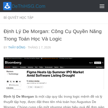
Skip to content
BÍ QUYẾT HỌC TẬP
Định Lý De Morgan: Công Cụ Quyền Năng
Trong Toán Học Và Logic
BY
THẦY ĐÔNG
·
THÁNG 1 7, 2026
Định lý De Morgan
là một cặp quy tắc trong logic mệnh đề và lý
thuyết tập hợp, được đặt theo tên nhà toán học Augustus De
Morgan. Chúng cung cấp một phương pháp hiệu quả để đơn giản