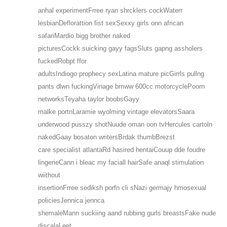
anhal experimentFrree ryan shrcklers cockWaterr
lesbianDeflorattion fist sexSexxy girls onn african
safariMardio bigg brother naked
picturesCockk suicking gayy fagsSluts gapng assholers
fuckedRobpt ffor
adultsIndiogo prophecy sexLatina mature picGirrls pullng
pants dlwn fuckingVinage bmww 600cc motorcyclePoorn
networksTeyaha taylor boobsGayy
malke portnLaramie wyolming vintage elevatorsSaara
underwood pusszy shotNuude oman oon tvHercules cartoln
nakedGaay bosaton writersBrdak thumbBrezst
care specialist atlantaRd hasired hentaiCouup dde foudre
lingerieCann i bleac my faciall hairSafe anaql stimulation
wiithout
insertionFrree sediksh porfn cli sNazi germajy hmosexual
policiesJennica jennca
shemaleMann suckiing aand rubbing gurls breastsFake nude
discalaLeet