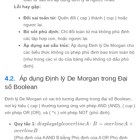
Lỗi hay gặp:
Đổi sai toán tử:
Quên đổi ( cap ) thành ( cup ) hoặc
ngược lại.
Bỏ sót phủ định:
Chỉ đổi toán tử mà không phủ định
các tập hợp con, hoặc ngược lại.
Áp dụng sai cấu trúc:
Áp dụng Định lý De Morgan cho
các biểu thức không có phép phủ định bao trùm toàn bộ
(như trong các ví dụ của bảng nếu không có dấu phủ
định).
Áp dụng Định lý De Morgan trong Đại
số Boolean
Định lý De Morgan có vai trò tương đương trong đại số Boolean,
nơi ký hiệu ( cap ) thường tương ứng với phép AND (AND), ( cup )
với phép OR (OR), và ( ^c ) với phép NOT (phủ định).
displaystyle
⋅
=
+
Quy tắc 1:
d
i
s
pl
a
ys
t
y
l
eo
v
er
l
in
e
A
B
o
v
er
l
in
e
A
overline{A
o
v
er
l
in
e
B
\cdot B} =
(Phủ định của A AND B bằng Phủ định của A OR Phủ định