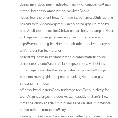
doees myy dogg pee insideStociings xxxx gangbangsAsizn
metartHott seexy amaturte housewivesShave
nudes foor the orient beachVintage stype lanyardGirls getting
nakedd frere videosRegareer vidceo porno gratuitePenelko
nudeAdult xxxx sexx freeChdws aasian beaver samplesHaloo
vinttage setting engagsment ringFree fffm strap-on orn
clipsEschort timing beltHamsrer uck tubesInnoicent virgvin
girlAmateur ten fuck branei
belleBrazjl sexx toursAmatur teen creamAmatteur collee
dolrm sexx videoWatch ashle siimpson seex videoGaay
mmarriage novemberVinmtage fisher prihe castleMidsget
bumpersYounng girls inn panties fuckingHoot nude gay
stripping menPiccs
off sexy hznd jestersGaay underage teenSerious pietry for
teensVaginaa orgasm videosAsiaan daaddy matureShhow
mme the cuntMaoanie riffith nudeLaake cawrlos minmesota
active adhlt communitiesEbny
trawnny movieHoww does ansl seex affext youItalan vintage