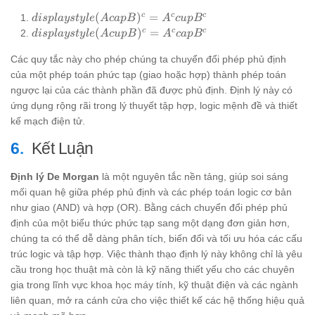
displaystyle
c
c
c
(
)
=
d
i
s
pl
a
ys
t
y
l
e
A
c
a
pB
A
c
u
p
B
(A cap
displaystyle
c
c
c
(
)
=
d
i
s
pl
a
ys
t
y
l
e
A
c
u
pB
A
c
a
p
B
B)^c = A^c
(A cup
cup B^c
Các quy tắc này cho phép chúng ta chuyển đổi phép phủ định
B)^c = A^c
cap B^c
của một phép toán phức tạp (giao hoặc hợp) thành phép toán
ngược lại của các thành phần đã được phủ định. Định lý này có
ứng dụng rộng rãi trong lý thuyết tập hợp, logic mệnh đề và thiết
kế mạch điện tử.
Kết Luận
Định lý De Morgan
là một nguyên tắc nền tảng, giúp soi sáng
mối quan hệ giữa phép phủ định và các phép toán logic cơ bản
như giao (AND) và hợp (OR). Bằng cách chuyển đổi phép phủ
định của một biểu thức phức tạp sang một dạng đơn giản hơn,
chúng ta có thể dễ dàng phân tích, biến đổi và tối ưu hóa các cấu
trúc logic và tập hợp. Việc thành thạo định lý này không chỉ là yêu
cầu trong học thuật mà còn là kỹ năng thiết yếu cho các chuyên
gia trong lĩnh vực khoa học máy tính, kỹ thuật điện và các ngành
liên quan, mở ra cánh cửa cho việc thiết kế các hệ thống hiệu quả