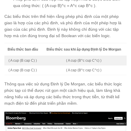
qua công thức: ( (A cup B)^c = A^c cap B^c ).
Các biểu thức trên thể hiện rằng phép phủ định của một phép
giao là hợp của các phủ định, và phủ định của một phép hợp là
giao của các phủ định. Định lý này không chỉ đúng với các tập
hợp mà còn đúng trong đại số Boolean với các biến logic.
Biểu thức ban đầu
Biểu thức sau khi áp dụng Định lý De Morgan
( A cup (B cap C) )
( A cup (B^c cup C^c) )
( A cap (B cup C) )
( A cap (B^c cap C^c) )
Thông qua việc sử dụng Định lý De Morgan, các biểu thức logic
phức tạp có thể được rút gọn một cách hiệu quả, làm tăng khả
năng hiểu và áp dụng các biểu thức trong thực tiễn, từ thiết kế
mạch điện tử đến phát triển phần mềm.