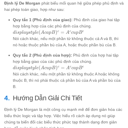
Định lý De Morgan
phát biểu mối quan hệ giữa phép phủ định và
hai phép toán giao, hợp như sau:
Quy tắc 1 (Phủ định của giao):
Phủ định của giao hai tập
hợp bằng hợp của các phủ định của chúng.
displaystyle
c
c
c
(
)
=
d
i
s
pl
a
ys
t
y
l
e
A
c
a
pB
A
c
u
p
B
(A cap
Nói cách khác, nếu một phần tử không thuộc cả A và B, thì
B)^c = A^c
nó hoặc thuộc phần bù của A, hoặc thuộc phần bù của B.
cup B^c
Quy tắc 2 (Phủ định của hợp):
Phủ định của hợp hai tập
hợp bằng giao của các phủ định của chúng.
displaystyle
c
c
c
(
)
=
d
i
s
pl
a
ys
t
y
l
e
A
c
u
pB
A
c
a
p
B
(A cup
Nói cách khác, nếu một phần tử không thuộc A hoặc không
B)^c = A^c
thuộc B, thì nó phải thuộc cả phần bù của A và phần bù của
cap B^c
B.
Hướng Dẫn Giải Chi Tiết
Định lý De Morgan là một công cụ mạnh mẽ để đơn giản hóa các
biểu thức logic và tập hợp. Việc hiểu rõ cách áp dụng nó giúp
chúng ta biến đổi các biểu thức phức tạp thành dạng đơn giản