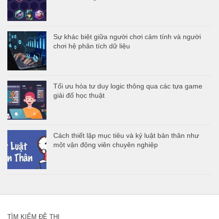
Sự khác biệt giữa người chơi cảm tính và người
chơi hệ phân tích dữ liệu
Tối ưu hóa tư duy logic thông qua các tựa game
giải đố học thuật
Cách thiết lập mục tiêu và kỷ luật bản thân như
một vận động viên chuyên nghiệp
TÌM KIẾM ĐỀ THI