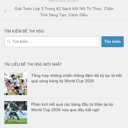
PREVIOUS STORY
Giải Toán Lớp 3 Trang 62 Sách Kết Nối Tri Thức, Chân
Trời Sáng Tạo, Cánh Diều
TÌM KIẾM ĐỀ THI HSG
Tìm
kiếm
cho:
TÀI LIỆU ĐỀ THI HSG MỚI NHẤT
Tổng hợp những chiến thắng đậm đà kỷ lục từ kết
quả vòng bảng kỳ World Cup 2026
Phân tích kết quả các bảng đấu tử thần tại kỳ
World Cup 2026 vừa qua đầy bất ngờ