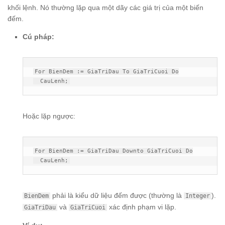
khối lệnh. Nó thường lặp qua một dãy các giá trị của một biến
đếm.
Cú pháp:
For BienDem := GiaTriDau To GiaTriCuoi Do

  CauLenh;
Hoặc lặp ngược:
For BienDem := GiaTriDau Downto GiaTriCuoi Do

  CauLenh;
phải là kiểu dữ liệu đếm được (thường là
).
BienDem
Integer
và
xác định phạm vi lặp.
GiaTriDau
GiaTriCuoi