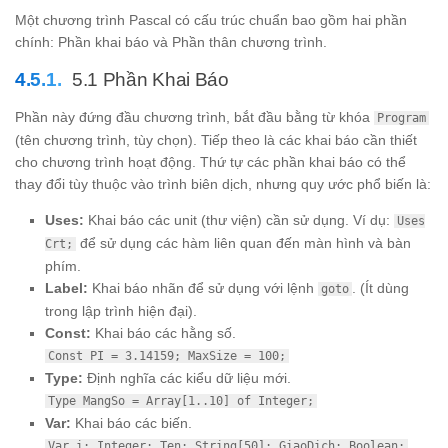
Một chương trình Pascal có cấu trúc chuẩn bao gồm hai phần
chính: Phần khai báo và Phần thân chương trình.
5.1 Phần Khai Báo
Phần này đứng đầu chương trình, bắt đầu bằng từ khóa
Program
(tên chương trình, tùy chọn). Tiếp theo là các khai báo cần thiết
cho chương trình hoạt động. Thứ tự các phần khai báo có thể
thay đổi tùy thuộc vào trình biên dịch, nhưng quy ước phổ biến là:
Uses:
Khai báo các unit (thư viện) cần sử dụng. Ví dụ:
Uses
để sử dụng các hàm liên quan đến màn hình và bàn
Crt;
phím.
Label:
Khai báo nhãn để sử dụng với lệnh
. (Ít dùng
goto
trong lập trình hiện đại).
Const:
Khai báo các hằng số.
Const PI = 3.14159; MaxSize = 100;
Type:
Định nghĩa các kiểu dữ liệu mới.
Type MangSo = Array[1..10] of Integer;
Var:
Khai báo các biến.
Var i: Integer; Ten: String[50]; GiaoDich: Boolean;