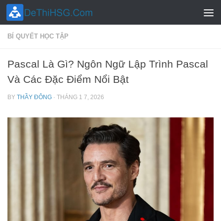
Skip to content
BÍ QUYẾT HỌC TẬP
Pascal Là Gì? Ngôn Ngữ Lập Trình Pascal
Và Các Đặc Điểm Nổi Bật
BY
THẦY ĐÔNG
·
THÁNG 1 7, 2026