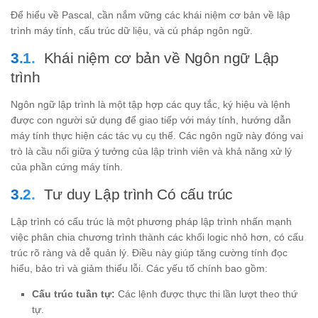
Để hiểu về Pascal, cần nắm vững các khái niệm cơ bản về lập
trình máy tính, cấu trúc dữ liệu, và cú pháp ngôn ngữ.
Khái niệm cơ bản về Ngôn ngữ Lập
trình
Ngôn ngữ lập trình là một tập hợp các quy tắc, ký hiệu và lệnh
được con người sử dụng để giao tiếp với máy tính, hướng dẫn
máy tính thực hiện các tác vụ cụ thể. Các ngôn ngữ này đóng vai
trò là cầu nối giữa ý tưởng của lập trình viên và khả năng xử lý
của phần cứng máy tính.
Tư duy Lập trình Có cấu trúc
Lập trình có cấu trúc là một phương pháp lập trình nhấn mạnh
việc phân chia chương trình thành các khối logic nhỏ hơn, có cấu
trúc rõ ràng và dễ quản lý. Điều này giúp tăng cường tính đọc
hiểu, bảo trì và giảm thiểu lỗi. Các yếu tố chính bao gồm:
Cấu trúc tuần tự:
Các lệnh được thực thi lần lượt theo thứ
tự.