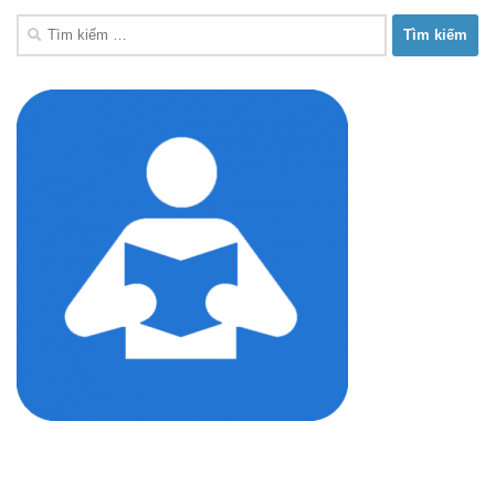
Tìm
kiếm
cho: