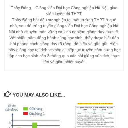
Thầy Đông – Giảng viên Đại học Công nghiệp Hà Nội, giáo
viên luyện thi THPT
Thầy Đông bắt đầu sự nghiệp tại một trường THPT ở quê
nhà, sau đó trúng tuyển giảng viên Đại học Công nghiệp Hà
Nội nhờ chuyên môn vững và kinh nghiệm giảng dạy thực tế.
Với nhiều năm đồng hành cùng học sinh, thầy được biết đến
bởi phong cách giảng dạy rõ ràng, dễ hiểu và gần gũi. Hiện
thầy giảng dạy tại dehocsinhgioi, tiếp tục truyền cảm hứng học
tập cho học sinh cấp 3 thông qua các bài giảng súc tích, thực
tiễn và giàu nhiệt huyết.
YOU MAY ALSO LIKE...