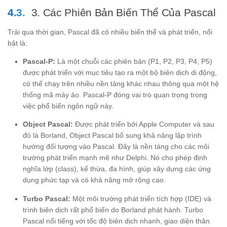
3. Các Phiên Bản Biến Thể Của Pascal
Trải qua thời gian, Pascal đã có nhiều biến thể và phát triển, nổi
bật là:
Pascal-P:
Là một chuỗi các phiên bản (P1, P2, P3, P4, P5)
được phát triển với mục tiêu tạo ra một bộ biên dịch di động,
có thể chạy trên nhiều nền tảng khác nhau thông qua một hệ
thống mã máy ảo. Pascal-P đóng vai trò quan trọng trong
việc phổ biến ngôn ngữ này.
Object Pascal:
Được phát triển bởi Apple Computer và sau
đó là Borland, Object Pascal bổ sung khả năng lập trình
hướng đối tượng vào Pascal. Đây là nền tảng cho các môi
trường phát triển mạnh mẽ như Delphi. Nó cho phép định
nghĩa lớp (class), kế thừa, đa hình, giúp xây dựng các ứng
dụng phức tạp và có khả năng mở rộng cao.
Turbo Pascal:
Một môi trường phát triển tích hợp (IDE) và
trình biên dịch rất phổ biến do Borland phát hành. Turbo
Pascal nổi tiếng với tốc độ biên dịch nhanh, giao diện thân