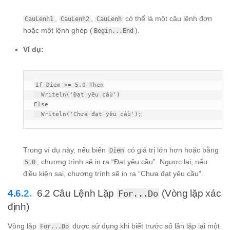
,
,
có thể là một câu lệnh đơn
CauLenh1
CauLenh2
CauLenh
hoặc một lệnh ghép (
).
Begin...End
Ví dụ:
If Diem >= 5.0 Then

  Writeln('Đạt yêu cầu')

Else

  Writeln('Chưa đạt yêu cầu');
Trong ví dụ này, nếu biến
có giá trị lớn hơn hoặc bằng
Diem
, chương trình sẽ in ra “Đạt yêu cầu”. Ngược lại, nếu
5.0
điều kiện sai, chương trình sẽ in ra “Chưa đạt yêu cầu”.
6.2 Câu Lệnh Lặp
(Vòng lặp xác
For...Do
định)
Vòng lặp
được sử dụng khi biết trước số lần lặp lại một
For...Do