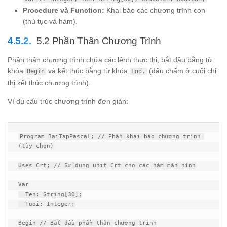
Procedure và Function:
Khai báo các chương trình con
(thủ tục và hàm).
5.2 Phần Thân Chương Trình
Phần thân chương trình chứa các lệnh thực thi, bắt đầu bằng từ
khóa
và kết thúc bằng từ khóa
(dấu chấm ở cuối chỉ
Begin
End.
thị kết thúc chương trình).
Ví dụ cấu trúc chương trình đơn giản:
Program BaiTapPascal; // Phần khai báo chương trình 
(tùy chọn)

Uses Crt; // Sử dụng unit Crt cho các hàm màn hình

Var

  Ten: String[30];

  Tuoi: Integer;

Begin // Bắt đầu phần thân chương trình
