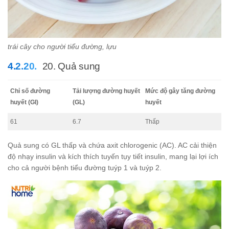
trái cây cho người tiểu đường, lựu
20. Quả sung
Chỉ số đường
Tải lượng đường huyết
Mức độ gây tăng đường
huyết (GI)
(GL)
huyết
61
6.7
Thấp
Quả sung có GL thấp và chứa axit chlorogenic (AC). AC cải thiện
độ nhạy insulin và kích thích tuyến tụy tiết insulin, mang lại lợi ích
cho cả người bệnh tiểu đường tuýp 1 và tuýp 2.