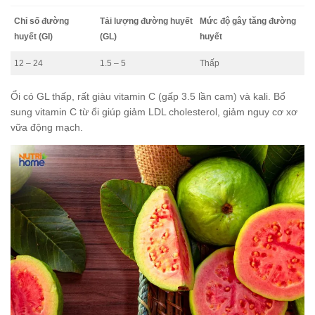
Chỉ số đường
Tải lượng đường huyết
Mức độ gây tăng đường
huyết (GI)
(GL)
huyết
12 – 24
1.5 – 5
Thấp
Ổi có GL thấp, rất giàu vitamin C (gấp 3.5 lần cam) và kali. Bổ
sung vitamin C từ ổi giúp giảm LDL cholesterol, giảm nguy cơ xơ
vữa động mạch.