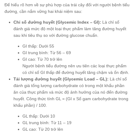
Để hiểu rõ hơn về sự phù hợp của trái cây đối với người bệnh tiểu
đường, cần nắm vững hai khái niệm sau:
Chỉ số đường huyết (Glycemic Index – GI):
Là chỉ số
đánh giá mức độ một loại thực phẩm làm tăng đường huyết
sau khi tiêu thụ so với đường glucose chuẩn.
GI thấp: Dưới 55
GI trung bình: Từ 56 – 69
GI cao: Từ 70 trở lên
Người bệnh tiểu đường nên ưu tiên các loại thực phẩm
có chỉ số GI thấp để đường huyết tăng chậm và ổn định.
Tải lượng đường huyết (Glycemic Load – GL):
Là chỉ số
đánh giá tổng lượng carbohydrate có trong một khẩu phần
ăn của thực phẩm và mức độ ảnh hưởng của nó đến đường
huyết. Công thức tính GL = (GI x Số gam carbohydrate trong
khẩu phần) / 100.
GL thấp: Dưới 10
GL trung bình: Từ 11 – 19
GL cao: Từ 20 trở lên