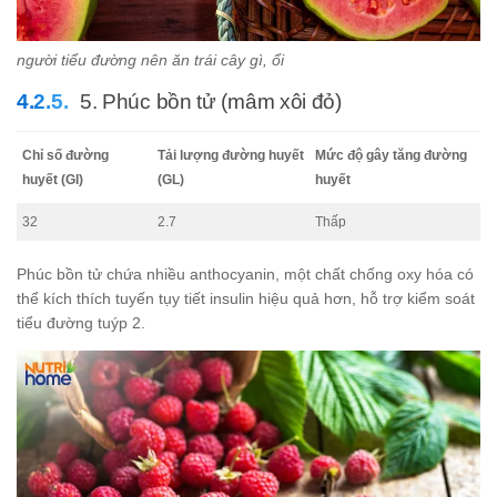
người tiểu đường nên ăn trái cây gì, ổi
5. Phúc bồn tử (mâm xôi đỏ)
Chỉ số đường
Tải lượng đường huyết
Mức độ gây tăng đường
huyết (GI)
(GL)
huyết
32
2.7
Thấp
Phúc bồn tử chứa nhiều anthocyanin, một chất chống oxy hóa có
thể kích thích tuyến tụy tiết insulin hiệu quả hơn, hỗ trợ kiểm soát
tiểu đường tuýp 2.