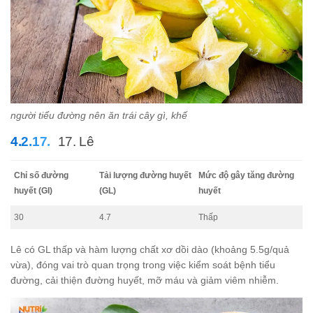
người tiểu đường nên ăn trái cây gì, khế
17. Lê
Chỉ số đường
Tải lượng đường huyết
Mức độ gây tăng đường
huyết (GI)
(GL)
huyết
30
4.7
Thấp
Lê có GL thấp và hàm lượng chất xơ dồi dào (khoảng 5.5g/quả
vừa), đóng vai trò quan trọng trong việc kiểm soát bệnh tiểu
đường, cải thiện đường huyết, mỡ máu và giảm viêm nhiễm.