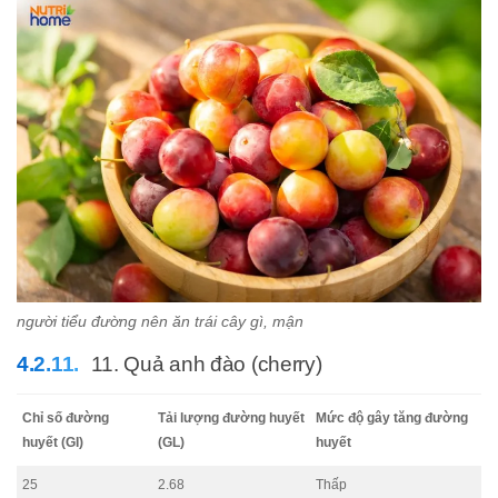
người tiểu đường nên ăn trái cây gì, mận
11. Quả anh đào (cherry)
Chỉ số đường
Tải lượng đường huyết
Mức độ gây tăng đường
huyết (GI)
(GL)
huyết
25
2.68
Thấp