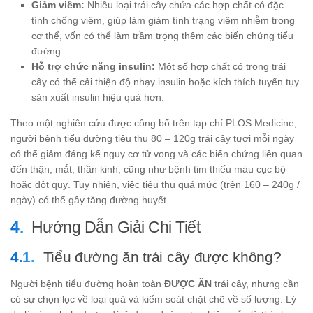
Giảm viêm:
Nhiều loại trái cây chứa các hợp chất có đặc
tính chống viêm, giúp làm giảm tình trạng viêm nhiễm trong
cơ thể, vốn có thể làm trầm trọng thêm các biến chứng tiểu
đường.
Hỗ trợ chức năng insulin:
Một số hợp chất có trong trái
cây có thể cải thiện độ nhạy insulin hoặc kích thích tuyến tụy
sản xuất insulin hiệu quả hơn.
Theo một nghiên cứu được công bố trên tạp chí PLOS Medicine,
người bệnh tiểu đường tiêu thụ 80 – 120g trái cây tươi mỗi ngày
có thể giảm đáng kể nguy cơ tử vong và các biến chứng liên quan
đến thận, mắt, thần kinh, cũng như bệnh tim thiếu máu cục bộ
hoặc đột quỵ. Tuy nhiên, việc tiêu thụ quá mức (trên 160 – 240g /
ngày) có thể gây tăng đường huyết.
Hướng Dẫn Giải Chi Tiết
Tiểu đường ăn trái cây được không?
Người bệnh tiểu đường hoàn toàn
ĐƯỢC ĂN
trái cây, nhưng cần
có sự chọn lọc về loại quả và kiểm soát chặt chẽ về số lượng. Lý