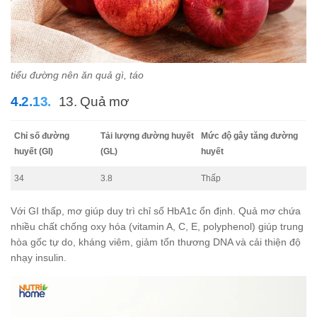
tiểu đường nên ăn quả gì, táo
13. Quả mơ
Chỉ số đường
Tải lượng đường huyết
Mức độ gây tăng đường
huyết (GI)
(GL)
huyết
34
3.8
Thấp
Với GI thấp, mơ giúp duy trì chỉ số HbA1c ổn định. Quả mơ chứa
nhiều chất chống oxy hóa (vitamin A, C, E, polyphenol) giúp trung
hòa gốc tự do, kháng viêm, giảm tổn thương DNA và cải thiện độ
nhạy insulin.