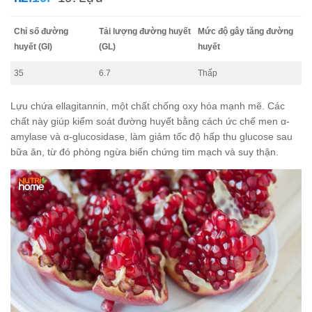
Chỉ số đường
Tải lượng đường huyết
Mức độ gây tăng đường
huyết (GI)
(GL)
huyết
35
6.7
Thấp
Lựu chứa ellagitannin, một chất chống oxy hóa mạnh mẽ. Các
chất này giúp kiểm soát đường huyết bằng cách ức chế men α-
amylase và α-glucosidase, làm giảm tốc độ hấp thu glucose sau
bữa ăn, từ đó phòng ngừa biến chứng tim mạch và suy thận.