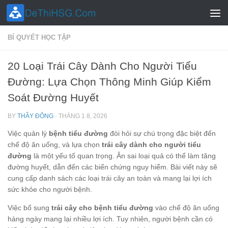
Skip to content
BÍ QUYẾT HỌC TẬP
20 Loại Trái Cây Dành Cho Người Tiểu
Đường: Lựa Chọn Thông Minh Giúp Kiểm
Soát Đường Huyết
BY
THẦY ĐÔNG
·
THÁNG 1 8, 2026
Việc quản lý
bệnh tiểu đường
đòi hỏi sự chú trọng đặc biệt đến
chế độ ăn uống, và lựa chọn
trái cây dành cho người tiểu
đường
là một yếu tố quan trọng. Ăn sai loại quả có thể làm tăng
đường huyết, dẫn đến các biến chứng nguy hiểm. Bài viết này sẽ
cung cấp danh sách các loại trái cây an toàn và mang lại lợi ích
sức khỏe cho người bệnh.
Việc bổ sung
trái cây cho bệnh tiểu đường
vào chế độ ăn uống
hàng ngày mang lại nhiều lợi ích. Tuy nhiên, người bệnh cần có