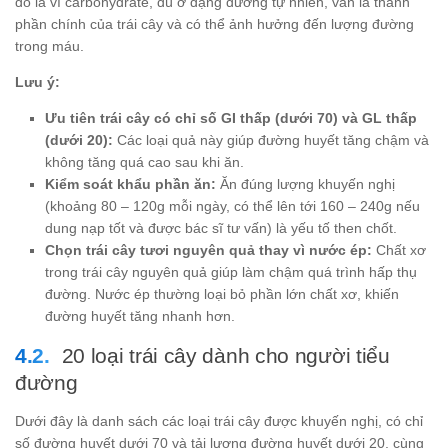
do là vì carbohydrate, dù ở dạng đường tự nhiên, vẫn là thành
phần chính của trái cây và có thể ảnh hưởng đến lượng đường
trong máu.
Lưu ý:
Ưu tiên trái cây có chỉ số GI thấp (dưới 70) và GL thấp
(dưới 20):
Các loại quả này giúp đường huyết tăng chậm và
không tăng quá cao sau khi ăn.
Kiểm soát khẩu phần ăn:
Ăn đúng lượng khuyến nghị
(khoảng 80 – 120g mỗi ngày, có thể lên tới 160 – 240g nếu
dung nạp tốt và được bác sĩ tư vấn) là yếu tố then chốt.
Chọn trái cây tươi nguyên quả thay vì nước ép:
Chất xơ
trong trái cây nguyên quả giúp làm chậm quá trình hấp thụ
đường. Nước ép thường loại bỏ phần lớn chất xơ, khiến
đường huyết tăng nhanh hơn.
20 loại trái cây dành cho người tiểu
đường
Dưới đây là danh sách các loại trái cây được khuyến nghị, có chỉ
số đường huyết dưới 70 và tải lượng đường huyết dưới 20, cùng