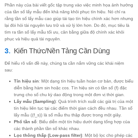
Phần này của bài viết gốc tập trung vào việc minh họa ảnh hưởng
của tần số lấy mẫu đến khả năng khôi phục tín hiệu. Nó chỉ ra
rằng tần số lấy mẫu cao giúp tái tạo tín hiệu chính xác hơn nhưng
lại đòi hỏi tài nguyên lưu trữ và xử lý lớn hơn. Do đó, mục tiêu là
tìm ra tần số lấy mẫu tối ưu, cân bằng giữa độ chính xác khôi
phục và hiệu quả tài nguyên.
Kiến Thức/Nền Tảng Cần Dùng
Để hiểu rõ vấn đề này, chúng ta cần nắm vững các khái niệm
sau:
Tín hiệu sin
: Một dạng tín hiệu tuần hoàn cơ bản, được biểu
diễn bằng hàm sin hoặc cos. Tín hiệu sin có tần số (f) đặc
trưng cho số chu kỳ dao động trong một đơn vị thời gian.
Lấy mẫu (Sampling)
: Quá trình trích xuất các giá trị của một
tín hiệu liên tục tại các điểm thời gian cách đều nhau. Tần số
lấy mẫu ((f_s)) là số mẫu thu thập được trong một giây.
Phổ tần số
: Biểu diễn một tín hiệu dưới dạng tổng hợp của
các thành phần tần số khác nhau.
Lọc thông thấp (Low-pass filter)
: Một bộ lọc cho phép các