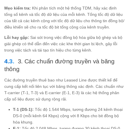
kbps}
\times
Mẹo kiểm tra:
Khi phân tích một hệ thống TDM, hãy xác định
32
tổng số kênh và tốc độ dữ liệu của mỗi kênh. Tổng tốc độ dữ liệu
của tất cả các kênh cộng với tốc độ dữ liệu cho thông tin đồng bộ/
điều khiển sẽ cho ra tốc độ bit tổng cộng của kênh truyền.
Lỗi hay gặp:
Sai sót trong việc đồng bộ hóa giữa bộ ghép và bộ
giải ghép có thể dẫn đến việc các khe thời gian bị lệch, gây lỗi
trong việc tách và tái tạo tín hiệu cho từng kênh.
3. Các chuẩn đường truyền và băng
thông
Các đường truyền thuê bao như Leased Line được thiết kế để
cung cấp kết nối liên tục với băng thông xác định. Các chuẩn như
T-carrier (T-1, T-3) và E-carrier (E-1, E-3) là các hệ thống phân
cấp số liệu được sử dụng rộng rãi.
T-1 (DS-1):
Tốc độ 1.544 Mbps, tương đương 24 kênh thoại
DS-0 (mỗi kênh 64 Kbps) cộng với 8 Kbps cho bit đồng bộ
hóa khung.
E-1:
Tốc độ 2.048 Mbps, tương đương 30 kênh thoại DS-0