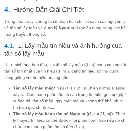
Hướng Dẫn Giải Chi Tiết
Trong phần này, chúng ta sẽ phân tích chi tiết cách các nguyên lý
về tần số lấy mẫu và
định lý Nyquist
được áp dụng trong các hệ
thống truyền thông số.
1. Lấy mẫu tín hiệu và ảnh hưởng của
tần số lấy mẫu
Như minh họa ban đầu, khi tần số lấy mẫu ((f_s)) càng cao so với
tần số lớn nhất của tín hiệu ((f_m)), dạng tín hiệu số thu được
càng giống với tín hiệu analog gốc.
Tần số lấy mẫu thấp:
Nếu (f_s < 2f_m), hiện tượng aliasing
xảy ra. Các thành phần tần số cao trong tín hiệu gốc bị “gấp”
xuống dải tần số thấp, gây méo mó và không thể khôi phục
tín hiệu gốc chính xác.
Tần số lấy mẫu bằng tần số Nyquist ((f_s = 2f_m)):
Theo
lý thuyết, tín hiệu có thể được khôi phục hoàn hảo nếu nó chỉ
chứa các thành phần tần số đến (f_m).