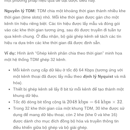
một phương pháp hiệu quả để đạt được điều này.
Nguyên lý TDM:
TDM chia một khoảng thời gian thành nhiều khe
thời gian (time slots) nhỏ. Mỗi khe thời gian được gán cho một
kênh tín hiệu riêng biệt. Các tín hiệu được lấy mẫu và đóng gói
vào các khe thời gian tương ứng, sau đó được truyền đi tuần tự
qua kênh chung. Ở đầu nhận, bộ giải ghép kênh sẽ tách các tín
hiệu ra dựa trên các khe thời gian đã được định sẵn.
Ví dụ:
Hình ảnh “Ghép kênh phân chia theo thời gian” minh họa
một hệ thống TDM ghép 32 kênh.
Mỗi kênh cung cấp dữ liệu ở tốc độ 64 Kbps (tương ứng với
một kênh thoại đã được lấy mẫu theo
định lý Nyquist
và mã
hóa).
Thiết bị ghép kênh sẽ lấy 8 bit từ mỗi kênh để tạo thành một
khung dữ liệu.
2048
2048
kbps
=
64
kbps
×
32
Tốc độ dòng bit tổng cộng là
.
\text{
Trong 32 khe thời gian của một khung TDM, 30 khe được sử
kbps}
dụng để mang dữ liệu thoại, còn 2 khe (khe 0 và khe 16)
= 64
được dành cho mục đích đồng bộ hóa và truyền thông tin
\text{
điều khiển giữa bộ ghép và bộ giải ghép.