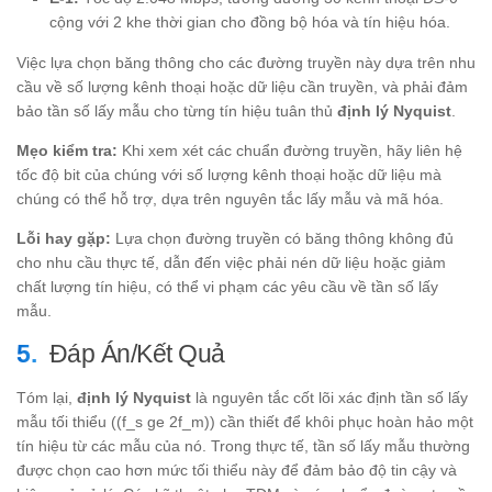
cộng với 2 khe thời gian cho đồng bộ hóa và tín hiệu hóa.
Việc lựa chọn băng thông cho các đường truyền này dựa trên nhu
cầu về số lượng kênh thoại hoặc dữ liệu cần truyền, và phải đảm
bảo tần số lấy mẫu cho từng tín hiệu tuân thủ
định lý Nyquist
.
Mẹo kiểm tra:
Khi xem xét các chuẩn đường truyền, hãy liên hệ
tốc độ bit của chúng với số lượng kênh thoại hoặc dữ liệu mà
chúng có thể hỗ trợ, dựa trên nguyên tắc lấy mẫu và mã hóa.
Lỗi hay gặp:
Lựa chọn đường truyền có băng thông không đủ
cho nhu cầu thực tế, dẫn đến việc phải nén dữ liệu hoặc giảm
chất lượng tín hiệu, có thể vi phạm các yêu cầu về tần số lấy
mẫu.
Đáp Án/Kết Quả
Tóm lại,
định lý Nyquist
là nguyên tắc cốt lõi xác định tần số lấy
mẫu tối thiểu ((f_s ge 2f_m)) cần thiết để khôi phục hoàn hảo một
tín hiệu từ các mẫu của nó. Trong thực tế, tần số lấy mẫu thường
được chọn cao hơn mức tối thiểu này để đảm bảo độ tin cậy và