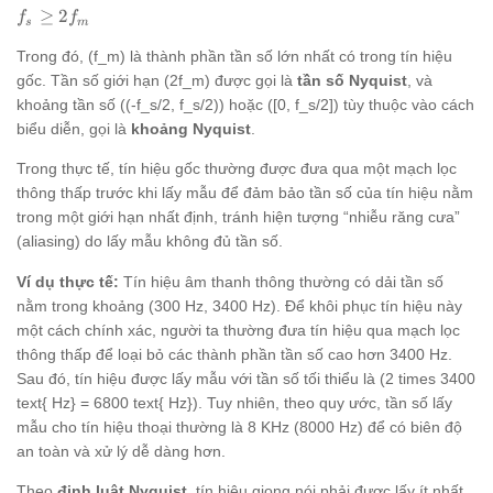
f_s
≥
2
f
f
s
m
\ge
Trong đó, (f_m) là thành phần tần số lớn nhất có trong tín hiệu
2f_m
gốc. Tần số giới hạn (2f_m) được gọi là
tần số Nyquist
, và
khoảng tần số ((-f_s/2, f_s/2)) hoặc ([0, f_s/2]) tùy thuộc vào cách
biểu diễn, gọi là
khoảng Nyquist
.
Trong thực tế, tín hiệu gốc thường được đưa qua một mạch lọc
thông thấp trước khi lấy mẫu để đảm bảo tần số của tín hiệu nằm
trong một giới hạn nhất định, tránh hiện tượng “nhiễu răng cưa”
(aliasing) do lấy mẫu không đủ tần số.
Ví dụ thực tế:
Tín hiệu âm thanh thông thường có dải tần số
nằm trong khoảng (300 Hz, 3400 Hz). Để khôi phục tín hiệu này
một cách chính xác, người ta thường đưa tín hiệu qua mạch lọc
thông thấp để loại bỏ các thành phần tần số cao hơn 3400 Hz.
Sau đó, tín hiệu được lấy mẫu với tần số tối thiểu là (2 times 3400
text{ Hz} = 6800 text{ Hz}). Tuy nhiên, theo quy ước, tần số lấy
mẫu cho tín hiệu thoại thường là 8 KHz (8000 Hz) để có biên độ
an toàn và xử lý dễ dàng hơn.
Theo
định luật Nyquist
, tín hiệu giọng nói phải được lấy ít nhất