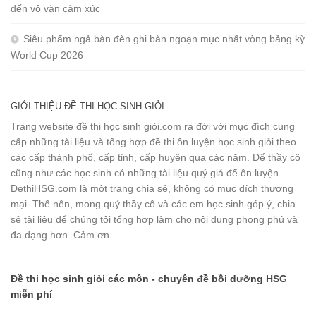
đến vô vàn cảm xúc
Siêu phẩm ngả bàn đèn ghi bàn ngoạn mục nhất vòng bảng kỳ
World Cup 2026
GIỚI THIỆU ĐỀ THI HỌC SINH GIỎI
Trang website đề thi học sinh giỏi.com ra đời với mục đích cung
cấp những tài liệu và tổng hợp đề thi ôn luyện học sinh giỏi theo
các cấp thành phố, cấp tỉnh, cấp huyện qua các năm. Để thầy cô
cũng như các học sinh có những tài liệu quý giá để ôn luyện.
DethiHSG.com là một trang chia sẻ, không có mục đích thương
mại. Thế nên, mong quý thầy cô và các em học sinh góp ý, chia
sẻ tài liệu để chúng tôi tổng hợp làm cho nội dung phong phú và
đa dạng hơn. Cảm ơn.
Đề thi học sinh giỏi các môn - chuyên đề bồi dưỡng HSG
miễn phí