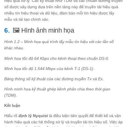
hiệu quả xử lý. Các kỹ thuật như TDM và các chuẩn đường truyền
số được xây dựng dựa trên nền tảng này để truyền tải hiệu quả
nhiều tín hiệu thoại và dữ liệu, đảm bảo mỗi tín hiệu được lấy
mẫu và tái tạo chính xác.
🖼️ Hình ảnh minh họa
Hình 1.2 – Minh họa quá trình lấy mẫu tín hiệu với các tần số
khác nhau.
Minh họa tốc độ 64 Kbps cho kênh thoại theo chuẩn DS-0.
Minh họa tốc độ 1.544 Mbps của kênh T-1 (DS-1).
Bảng thông số kỹ thuật của các đường truyền Tx và Ex.
Hình minh họa kỹ thuật ghép kênh phân chia theo thời gian
(TDM).
Kết luận
Hiểu rõ
định lý Nyquist
là điều kiện tiên quyết để thiết kế và vận
hành hiệu quả các hệ thống xử lý và truyền tải tín hiệu số. Việc áp