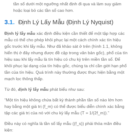
tần số dưới một ngưỡng nhất định đi qua và làm suy giảm
hoặc loại bỏ các tần số cao hơn.
Định Lý Lấy Mẫu (Định Lý Nyquist)
Định lý lấy mẫu
xác định điều kiện cần thiết để một tập hợp các
mẫu có thể cho phép khôi phục lại một cách chính xác tín hiệu
gốc trước khi lấy mẫu. Như đã khảo sát ở trên (hình 1.1, không
hiển thị ở đây nhưng được đề cập trong văn bản gốc), phổ của tín
hiệu sau khi lấy mẫu là tín hiệu có chu kỳ trên miền tần số. Để
khôi phục lại dạng của tín hiệu gốc, chúng ta chỉ cần giới hạn phổ
tần của tín hiệu. Quá trình này thường được thực hiện bằng một
mạch lọc thông thấp.
Từ đó,
định lý lấy mẫu
phát biểu như sau:
“Một tín hiệu không chứa bất kỳ thành phần tần số nào lớn hơn
hay bằng một giá trị (f_m) có thể được biểu diễn chính xác bằng
tập các giá trị của nó với chu kỳ lấy mẫu (T = 1/(2f_m)).”
Điều này có nghĩa là tần số lấy mẫu ((f_s)) phải thỏa mãn điều
kiện: