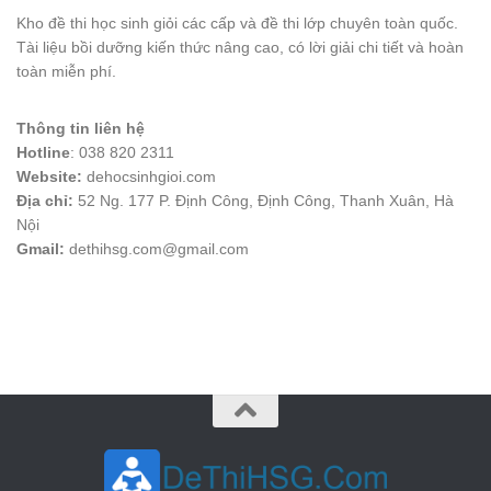
Kho đề thi học sinh giỏi các cấp và đề thi lớp chuyên toàn quốc.
Tài liệu bồi dưỡng kiến thức nâng cao, có lời giải chi tiết và hoàn
toàn miễn phí.
Thông tin liên hệ
Hotline
: 038 820 2311
Website:
dehocsinhgioi.com
Địa chỉ:
52 Ng. 177 P. Định Công, Định Công, Thanh Xuân, Hà
Nội
Gmail:
dethihsg.com@gmail.com
vin88
 , 
game bài đổi thưởng
 , 
iwin68
 , 
Good88