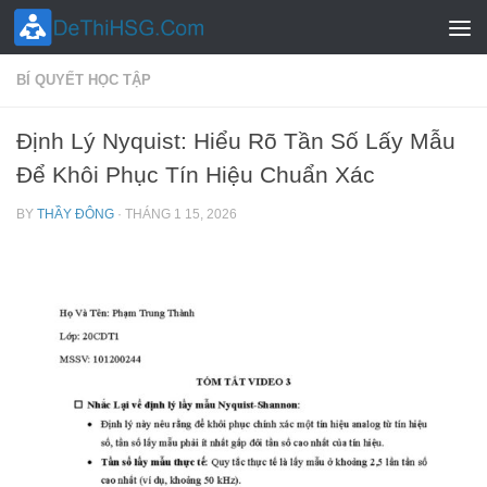
Skip to content
BÍ QUYẾT HỌC TẬP
Định Lý Nyquist: Hiểu Rõ Tần Số Lấy Mẫu
Để Khôi Phục Tín Hiệu Chuẩn Xác
BY
THẦY ĐÔNG
·
THÁNG 1 15, 2026