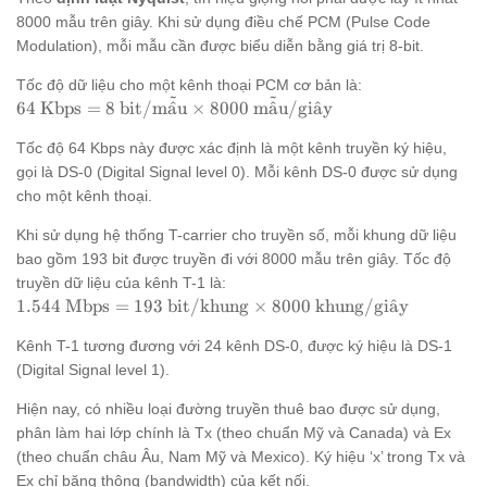
8000 mẫu trên giây. Khi sử dụng điều chế PCM (Pulse Code
Modulation), mỗi mẫu cần được biểu diễn bằng giá trị 8-bit.
Tốc độ dữ liệu cho một kênh thoại PCM cơ bản là:
˜
˜
64 \text{
64
Kbps
=
8
bit/m
a
ˆ
u
×
8000
m
a
ˆ
u/gi
a
ˆ
y
Kbps} = 8
Tốc độ 64 Kbps này được xác định là một kênh truyền ký hiệu,
\text{
bit/mẫu}
gọi là DS-0 (Digital Signal level 0). Mỗi kênh DS-0 được sử dụng
\times
cho một kênh thoại.
8000
Khi sử dụng hệ thống T-carrier cho truyền số, mỗi khung dữ liệu
\text{
mẫu/giây}
bao gồm 193 bit được truyền đi với 8000 mẫu trên giây. Tốc độ
truyền dữ liệu của kênh T-1 là:
1.544 \text{
1.544
Mbps
=
193
bit/khung
×
8000
khung/gi
a
ˆ
y
Mbps} =
Kênh T-1 tương đương với 24 kênh DS-0, được ký hiệu là DS-1
193 \text{
bit/khung}
(Digital Signal level 1).
\times 8000
Hiện nay, có nhiều loại đường truyền thuê bao được sử dụng,
\text{
phân làm hai lớp chính là Tx (theo chuẩn Mỹ và Canada) và Ex
khung/giây}
(theo chuẩn châu Âu, Nam Mỹ và Mexico). Ký hiệu ‘x’ trong Tx và
Ex chỉ băng thông (bandwidth) của kết nối.