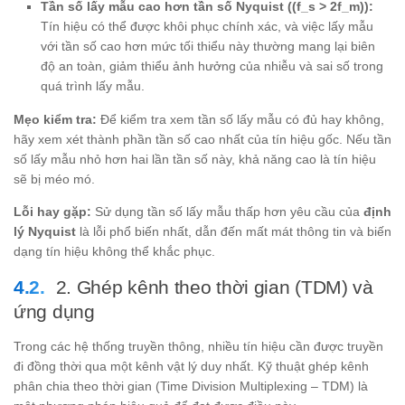
Tần số lấy mẫu cao hơn tần số Nyquist ((f_s > 2f_m)):
Tín hiệu có thể được khôi phục chính xác, và việc lấy mẫu
với tần số cao hơn mức tối thiểu này thường mang lại biên
độ an toàn, giảm thiểu ảnh hưởng của nhiễu và sai số trong
quá trình lấy mẫu.
Mẹo kiểm tra:
Để kiểm tra xem tần số lấy mẫu có đủ hay không,
hãy xem xét thành phần tần số cao nhất của tín hiệu gốc. Nếu tần
số lấy mẫu nhỏ hơn hai lần tần số này, khả năng cao là tín hiệu
sẽ bị méo mó.
Lỗi hay gặp:
Sử dụng tần số lấy mẫu thấp hơn yêu cầu của
định
lý Nyquist
là lỗi phổ biến nhất, dẫn đến mất mát thông tin và biến
dạng tín hiệu không thể khắc phục.
2. Ghép kênh theo thời gian (TDM) và
ứng dụng
Trong các hệ thống truyền thông, nhiều tín hiệu cần được truyền
đi đồng thời qua một kênh vật lý duy nhất. Kỹ thuật ghép kênh
phân chia theo thời gian (Time Division Multiplexing – TDM) là