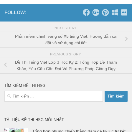
FOLLOW:
NEXT STORY
Phần mềm chỉnh vang số X5 tiếng Việt: Hướng dẫn cài
đặt và sử dụng chi tiết
PREVIOUS STORY
Đề Thi Tiếng Việt Lớp 3 Học Kỳ 2: Tổng Hợp Đề Tham
Khảo, Yêu Cầu Cần Đạt Và Phương Pháp Giảng Dạy
TÌM KIẾM ĐỀ THI HSG
Tìm
kiếm
cho:
TÀI LIỆU ĐỀ THI HSG MỚI NHẤT
Tổng hợp những chiến thắng đậm đà kỷ lục từ kết