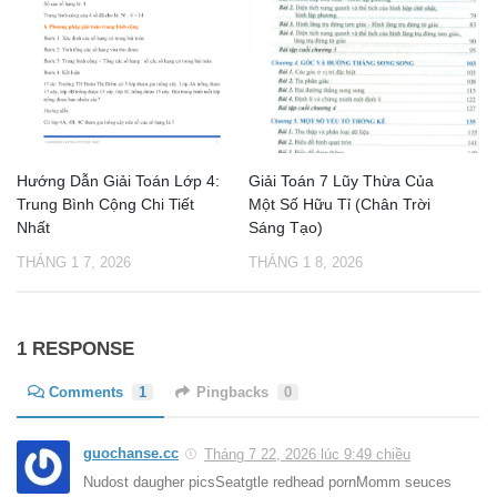
Hướng Dẫn Giải Toán Lớp 4:
Giải Toán 7 Lũy Thừa Của
Trung Bình Cộng Chi Tiết
Một Số Hữu Tỉ (Chân Trời
Nhất
Sáng Tạo)
THÁNG 1 7, 2026
THÁNG 1 8, 2026
1 RESPONSE
Comments
1
Pingbacks
0
guochanse.cc
Tháng 7 22, 2026 lúc 9:49 chiều
Nudost daugher picsSeatgtle redhead pornMomm seuces