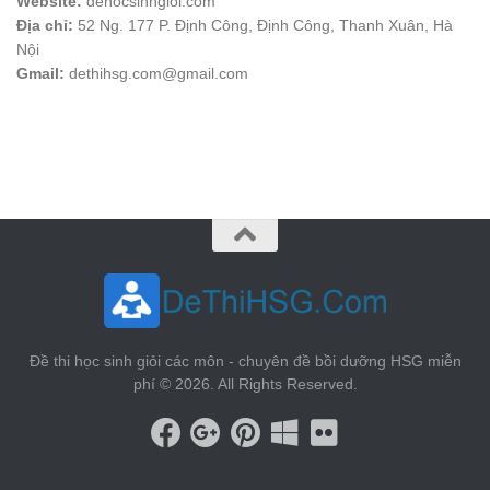
Website:
dehocsinhgioi.com
Địa chỉ:
52 Ng. 177 P. Định Công, Định Công, Thanh Xuân, Hà
Nội
Gmail:
dethihsg.com@gmail.com
vin88
 , 
game bài đổi thưởng
 , 
iwin68
 , 
Good88
Đề thi học sinh giỏi các môn - chuyên đề bồi dưỡng HSG miễn
phí © 2026. All Rights Reserved.