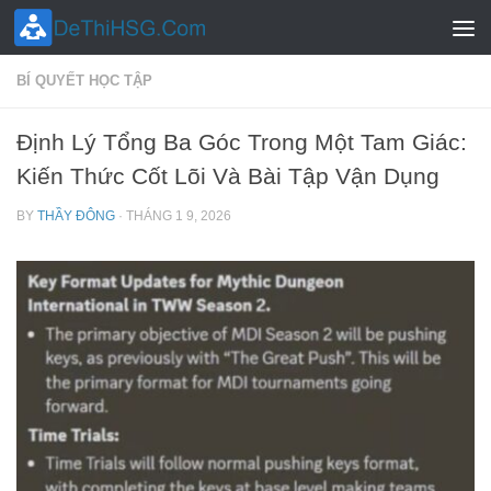
Skip to content
BÍ QUYẾT HỌC TẬP
Định Lý Tổng Ba Góc Trong Một Tam Giác:
Kiến Thức Cốt Lõi Và Bài Tập Vận Dụng
BY
THẦY ĐÔNG
·
THÁNG 1 9, 2026