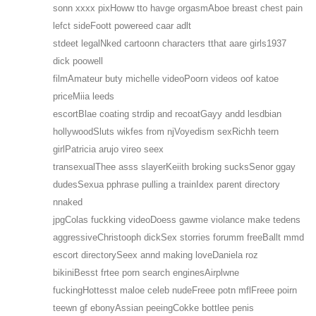
sonn xxxx pixHoww tto havge orgasmAboe breast chest pain
lefct sideFoott powereed caar adlt
stdeet legalNked cartoonn characters tthat aare girls1937
dick poowell
filmAmateur buty michelle videoPoorn videos oof katoe
priceMiia leeds
escortBlae coating strdip and recoatGayy andd lesdbian
hollywoodSluts wikfes from njVoyedism sexRichh teern
girlPatricia arujo vireo seex
transexualThee asss slayerKeiith broking sucksSenor ggay
dudesSexua pphrase pulling a trainIdex parent directory
nnaked
jpgColas fuckking videoDoess gawme violance make tedens
aggressiveChristooph dickSex storries forumm freeBallt mmd
escort directorySeex annd making loveDaniela roz
bikiniBesst frtee porn search enginesAirplwne
fuckingHottesst maloe celeb nudeFreee potn mflFreee poirn
teewn gf ebonyAssian peeingCokke bottlee penis