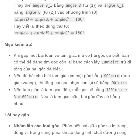
BAC +
Thay thế
bằng
(từ (1)) và
angle B_1
angle B
angle C_1
angle
C_1 =
bằng
(từ (2)) vào phương trình (3):
angle C
180^\circ
angle B
∘
+
+
=
18
0
an
g
l
e
B
an
g
l
e
A
an
g
l
e
C
+ angle
Hay viết lại theo đúng thứ tự:
A +
angle A
∘
+
+
=
18
0
an
g
l
e
A
an
g
l
e
B
an
g
l
e
C
angle C
+ angle
=
B +
180^\circ
Mẹo kiểm tra:
angle C
=
Khi gặp một bài toán về tam giác mà có hai góc đã biết, bạn
180^\circ
có thể dễ dàng tìm góc còn lại bằng cách lấy
trừ đi
180^circ
tổng của hai góc đã biết.
Nếu đề bài cho biết tam giác có một góc bằng
(tam
90^circ
giác vuông), thì tổng hai góc nhọn còn lại sẽ bằng
.
90^circ
Nếu tam giác là tam giác đều, mỗi góc sẽ bằng
180^circ /
. Nếu là tam giác cân, hai góc đáy sẽ bằng
3 = 60^circ
nhau.
Lỗi hay gặp:
Nhầm lẫn các loại góc:
Phân biệt sai giữa góc so le trong,
đồng vị, trong cùng phía khi áp dụng tính chất đường song