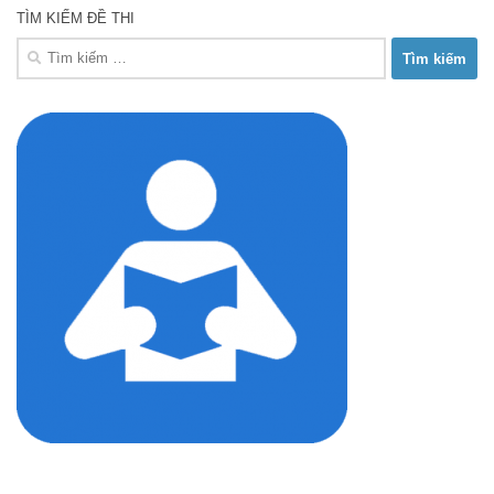
TÌM KIẾM ĐỀ THI
Tìm
kiếm
cho: