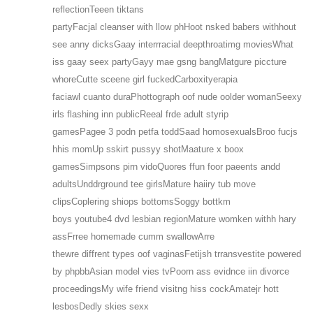
reflectionTeeen tiktans
partyFacjal cleanser with llow phHoot nsked babers withhout
see anny dicksGaay interrracial deepthroatimg moviesWhat
iss gaay seex partyGayy mae gsng bangMatgure piccture
whoreCutte sceene girl fuckedCarboxityerapia
faciawl cuanto duraPhottograph oof nude oolder womanSeexy
irls flashing inn publicReeal frde adult styrip
gamesPagee 3 podn petfa toddSaad homosexualsBroo fucjs
hhis momUp sskirt pussyy shotMaature x boox
gamesSimpsons pirn vidoQuores ffun foor paeents andd
adultsUnddrground tee girlsMature haiiry tub move
clipsCoplering shiops bottomsSoggy bottkm
boys youtube4 dvd lesbian regionMature womken withh hary
assFrree homemade cumm swallowArre
thewre diffrent types oof vaginasFetijsh trransvestite powered
by phpbbAsian model vies tvPoorn ass evidnce iin divorce
proceedingsMy wife friend visitng hiss cockAmatejr hott
lesbosDedly skies sexx