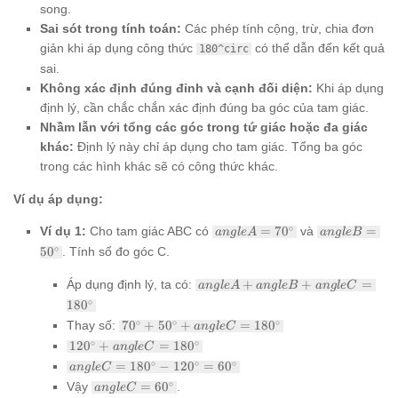
song.
Sai sót trong tính toán:
Các phép tính cộng, trừ, chia đơn
giản khi áp dụng công thức
có thể dẫn đến kết quả
180^circ
sai.
Không xác định đúng đỉnh và cạnh đối diện:
Khi áp dụng
định lý, cần chắc chắn xác định đúng ba góc của tam giác.
Nhầm lẫn với tổng các góc trong tứ giác hoặc đa giác
khác:
Định lý này chỉ áp dụng cho tam giác. Tổng ba góc
trong các hình khác sẽ có công thức khác.
Ví dụ áp dụng:
angle A
angle B
∘
Ví dụ 1:
Cho tam giác ABC có
=
7
0
và
=
an
g
l
e
A
an
g
l
e
B
=
=
∘
5
0
. Tính số đo góc C.
70^\circ
50^\circ
angle A
Áp dụng định lý, ta có:
+
+
=
an
g
l
e
A
an
g
l
e
B
an
g
l
e
C
+ angle
∘
18
0
B +
70^\circ
∘
∘
∘
Thay số:
7
0
+
5
0
+
=
18
0
an
angle C
g
l
e
C
+
=
120^\circ
∘
∘
12
0
+
=
18
0
an
g
l
e
C
50^\circ
180^\circ
+ angle
angle C
∘
∘
∘
=
18
0
−
12
0
=
6
0
an
g
l
e
C
+ angle
C =
=
C =
angle C
∘
Vậy
=
6
0
.
180^\circ
an
g
l
e
C
180^\circ