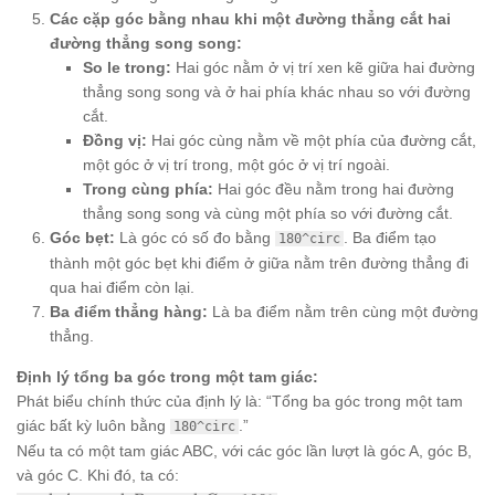
Các cặp góc bằng nhau khi một đường thẳng cắt hai
đường thẳng song song:
So le trong:
Hai góc nằm ở vị trí xen kẽ giữa hai đường
thẳng song song và ở hai phía khác nhau so với đường
cắt.
Đồng vị:
Hai góc cùng nằm về một phía của đường cắt,
một góc ở vị trí trong, một góc ở vị trí ngoài.
Trong cùng phía:
Hai góc đều nằm trong hai đường
thẳng song song và cùng một phía so với đường cắt.
Góc bẹt:
Là góc có số đo bằng
. Ba điểm tạo
180^circ
thành một góc bẹt khi điểm ở giữa nằm trên đường thẳng đi
qua hai điểm còn lại.
Ba điểm thẳng hàng:
Là ba điểm nằm trên cùng một đường
thẳng.
Định lý tổng ba góc trong một tam giác:
Phát biểu chính thức của định lý là: “Tổng ba góc trong một tam
giác bất kỳ luôn bằng
.”
180^circ
Nếu ta có một tam giác ABC, với các góc lần lượt là góc A, góc B,
và góc C. Khi đó, ta có: