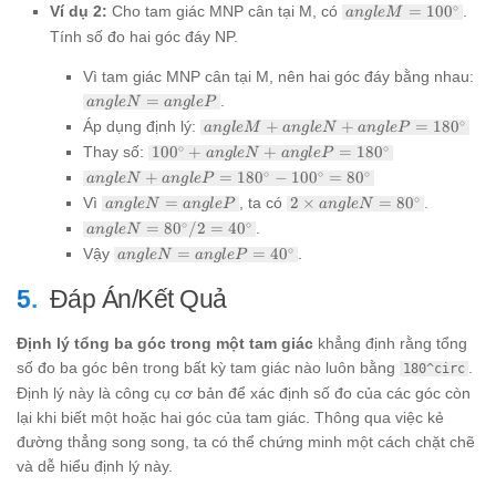
180^\circ
=
angle M
∘
Ví dụ 2:
Cho tam giác MNP cân tại M, có
=
10
0
.
-
an
g
l
e
M
60^\circ
=
120^\circ
Tính số đo hai góc đáy NP.
100^\circ
=
60^\circ
Vì tam giác MNP cân tại M, nên hai góc đáy bằng nhau:
angle
=
.
an
g
l
e
N
an
g
l
e
P
N =
angle M
∘
Áp dụng định lý:
+
+
=
18
0
an
g
l
e
M
an
g
l
e
N
an
g
l
e
P
angle
+ angle
100^\circ
∘
∘
Thay số:
10
0
+
+
=
18
0
P
an
g
l
e
N
an
g
l
e
P
N +
+ angle
angle N
∘
∘
∘
+
=
18
0
−
10
0
=
8
0
an
g
l
e
N
an
g
l
e
P
angle P
N +
+ angle
=
angle
2 \times
∘
Vì
=
, ta có
2
×
=
8
0
.
an
g
l
e
N
angle P
an
g
l
e
P
an
g
l
e
N
P =
180^\circ
N =
angle N
=
angle N
∘
∘
=
8
0
/2
=
4
0
.
180^\circ
an
g
l
e
N
angle
=
180^\circ
=
-
angle N
∘
Vậy
=
=
4
0
.
P
an
g
l
e
N
an
g
l
e
P
80^\circ
80^\circ
100^\circ
= angle
/ 2 =
=
P =
Đáp Án/Kết Quả
40^\circ
80^\circ
40^\circ
Định lý tổng ba góc trong một tam giác
khẳng định rằng tổng
số đo ba góc bên trong bất kỳ tam giác nào luôn bằng
.
180^circ
Định lý này là công cụ cơ bản để xác định số đo của các góc còn
lại khi biết một hoặc hai góc của tam giác. Thông qua việc kẻ
đường thẳng song song, ta có thể chứng minh một cách chặt chẽ
và dễ hiểu định lý này.