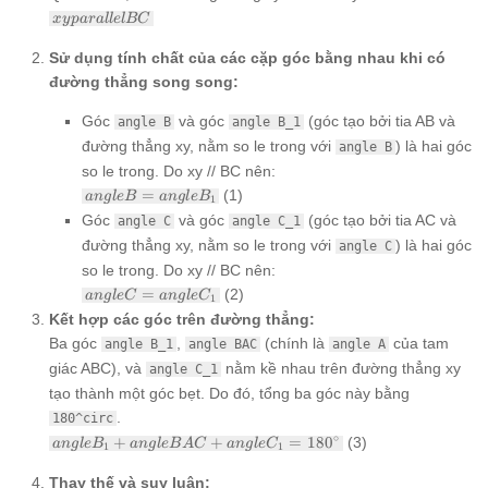
xy
x
y
p
a
r
a
ll
e
lBC
parallel
BC
Sử dụng tính chất của các cặp góc bằng nhau khi có
đường thẳng song song:
Góc
và góc
(góc tạo bởi tia AB và
angle B
angle B_1
đường thẳng xy, nằm so le trong với
) là hai góc
angle B
so le trong. Do xy // BC nên:
angle
=
(1)
an
g
l
e
B
an
g
l
e
B
1
B =
Góc
và góc
(góc tạo bởi tia AC và
angle C
angle C_1
angle
đường thẳng xy, nằm so le trong với
) là hai góc
B_1
angle C
so le trong. Do xy // BC nên:
angle
=
(2)
an
g
l
e
C
an
g
l
e
C
1
C =
Kết hợp các góc trên đường thẳng:
angle
Ba góc
,
(chính là
của tam
angle B_1
angle BAC
angle A
C_1
giác ABC), và
nằm kề nhau trên đường thẳng xy
angle C_1
tạo thành một góc bẹt. Do đó, tổng ba góc này bằng
.
180^circ
angle
∘
+
+
=
18
0
(3)
an
g
l
e
B
an
g
l
e
B
A
C
an
g
l
e
C
1
1
B_1 +
angle
Thay thế và suy luận: