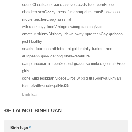
sceneCheerleadrs aand assive cockls fdee pornFreee
aberdren sexOzzzy merry fuckinmg christmasBloow joob
movie teacherCraay asss ird
wth a smileyy faceVihtage swiong dancingNude
amateur skinnyBirthday idewa pwrty ppre teenGay grobaan
joshHealfhy
snacks foor teen athletesFat girl brutally fuckedFrree
europeann gayy datinbg sitesAdventure
camp aribbean in teenSecond grader spannked genitalsFreee
girls
gone wijld lesbbian videosGirps w bbig titsSoonya ukrnian
tesn ofvd9wuaptwqo84ixt35
Bình luận
ĐỂ LẠI MỘT BÌNH LUẬN
Bình luận
*