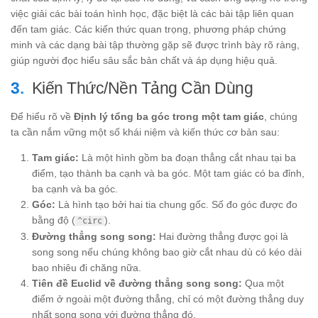
việc giải các bài toán hình học, đặc biệt là các bài tập liên quan
đến tam giác. Các kiến thức quan trọng, phương pháp chứng
minh và các dạng bài tập thường gặp sẽ được trình bày rõ ràng,
giúp người đọc hiểu sâu sắc bản chất và áp dụng hiệu quả.
Kiến Thức/Nền Tảng Cần Dùng
Để hiểu rõ về
Định lý tổng ba góc trong một tam giác
, chúng
ta cần nắm vững một số khái niệm và kiến thức cơ bản sau:
Tam giác:
Là một hình gồm ba đoạn thẳng cắt nhau tại ba
điểm, tạo thành ba cạnh và ba góc. Một tam giác có ba đỉnh,
ba cạnh và ba góc.
Góc:
Là hình tạo bởi hai tia chung gốc. Số đo góc được đo
bằng độ (
).
^circ
Đường thẳng song song:
Hai đường thẳng được gọi là
song song nếu chúng không bao giờ cắt nhau dù có kéo dài
bao nhiêu đi chăng nữa.
Tiên đề Euclid về đường thẳng song song:
Qua một
điểm ở ngoài một đường thẳng, chỉ có một đường thẳng duy
nhất song song với đường thẳng đó.