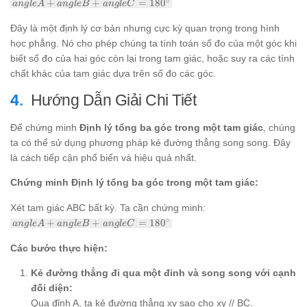
angle A
∘
+
+
=
18
0
an
g
l
e
A
an
g
l
e
B
an
g
l
e
C
+ angle
B +
Đây là một định lý cơ bản nhưng cực kỳ quan trọng trong hình
angle C
học phẳng. Nó cho phép chúng ta tính toán số đo của một góc khi
=
biết số đo của hai góc còn lại trong tam giác, hoặc suy ra các tính
180^\circ
chất khác của tam giác dựa trên số đo các góc.
Hướng Dẫn Giải Chi Tiết
Để chứng minh
Định lý tổng ba góc trong một tam giác
, chúng
ta có thể sử dụng phương pháp kẻ đường thẳng song song. Đây
là cách tiếp cận phổ biến và hiệu quả nhất.
Chứng minh Định lý tổng ba góc trong một tam giác:
Xét tam giác ABC bất kỳ. Ta cần chứng minh:
angle A
∘
+
+
=
18
0
an
g
l
e
A
an
g
l
e
B
an
g
l
e
C
+ angle
B +
Các bước thực hiện:
angle C
=
Kẻ đường thẳng đi qua một đỉnh và song song với cạnh
180^\circ
đối diện:
Qua đỉnh A, ta kẻ đường thẳng xy sao cho xy // BC.