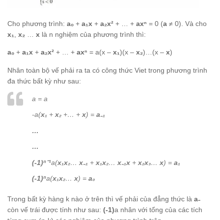
Cho phương trình:
a₀
+
a₁x
+
a₂x²
+ … +
axⁿ
= 0 (
a
≠ 0). Và cho
x₁
,
x₂
…
x
là n nghiệm của phương trình thì:
a₀
+
a₁x
+
a₂x²
+ … +
axⁿ
= a(x –
x₁
)(x –
x₂
)…(x –
x
)
Nhân toàn bộ vế phải ra ta có công thức Viet trong phương trình
đa thức bất kỳ như sau:
a = a
-a(
x₁
+
x₂
+… +
x
) =
a₋₁
…
…
(-1)ⁿ⁻¹
a(
x₁x₂
…
x₋₁
+
x₁x₂
…
x₋₁x
+
x₂x₃
…
x
) =
a₁
(-1)ⁿ
a(
x₁x₂
…
x
) =
a₀
Trong bất kỳ hàng k nào ở trên thì vế phải của đẳng thức là
a₋
còn vế trái được tính như sau:
(-1)
a nhân với tổng của các tích