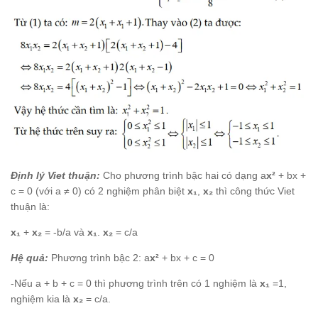
Định lý Viet thuận:
Cho phương trình bậc hai có dạng a
x²
+ bx +
c = 0 (với a ≠ 0) có 2 nghiệm phân biệt
x₁
,
x₂
thì công thức Viet
thuận là:
x₁
+
x₂
= -b/a và
x₁
.
x₂
= c/a
Hệ quả:
Phương trình bậc 2: a
x²
+ bx + c = 0
-Nếu a + b + c = 0 thì phương trình trên có 1 nghiệm là
x₁
=1,
nghiệm kia là
x₂
= c/a.