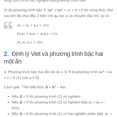
từng cụm (n-k) các nghiệm của phương trình trên.
Ví dụ phương trình bậc 3: a
x³
+ b
x²
+ cx + d = 0 thì công thức Viet
sau khi đã chia đều 2 bên cho
a₃
tức a và chuyển dấu trừ, ta có:
(
x₁
+
x₂
+
x₃
) = -b/a
(
x₁x₂
+
x₁x₃
+
x₂x₃
) = c/a
(
x₁
.
x₂
.
x₃
) = -d/a
Định lý Viet và phương trình bậc hai
một ẩn
a. Phương trình bậc hai đối với ẩn x ∈ R là phương trình a
x²
+ bx
+ c = 0 (1) (với a ≠ 0).
Cách giải: Tính biệt thức
Δ
=
b²
– 4ac.
Nếu
Δ
< 0 thì phương trình (1) vô nghiệm.
Nếu
Δ
= 0 thì phương trình (1) có nghiệm kép
x₁
=
x₂
= -
b/2a.
Nếu
Δ
> 0 thì phương trình (1) có hai nghiệm phân biệt:
x₁
=