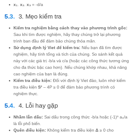
x₁
.
x₂
.
x₃
= -d/a
3. Mẹo kiểm tra
Kiểm tra nghiệm bằng cách thay vào phương trình gốc:
Sau khi tìm được nghiệm, hãy thay chúng trở lại phương
trình ban đầu để đảm bảo chúng thỏa mãn.
Sử dụng định lý Viet để kiểm tra:
Nếu bạn đã tìm được
nghiệm, hãy tính tổng và tích của chúng. So sánh kết quả
này với các giá trị -b/a và c/a (hoặc các công thức tương ứng
cho đa thức bậc cao hơn). Nếu chúng khớp nhau, khả năng
cao nghiệm của bạn là đúng.
Kiểm tra điều kiện:
Đối với định lý Viet đảo, luôn nhớ kiểm
tra điều kiện
S²
– 4P ≥ 0 để đảm bảo phương trình có
nghiệm thực.
4. Lỗi hay gặp
Nhầm lẫn dấu:
Sai dấu trong công thức -b/a hoặc (-1)ⁿ a₀/a
là lỗi phổ biến.
Quên điều kiện:
Không kiểm tra điều kiện
Δ
≥ 0 cho