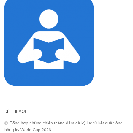
ĐỀ THI MỚI
Tổng hợp những chiến thắng đậm đà kỷ lục từ kết quả vòng
bảng kỳ World Cup 2026