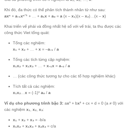
Khi đó, đa thức có thể phân tích thành nhân tử như sau:
axⁿ
+
a₋₁xⁿ⁻¹
+ … +
a₁x
+
a₀
=
a
(x –
x₁
)(x –
x₂
)…(x –
x
)
Khai triển vế phải và đồng nhất hệ số với vế trái, ta thu được các
công thức Viet tổng quát:
Tổng các nghiệm:
x₁
+
x₂
+ … +
x
= –
a₋₁
/
a
Tổng các tích từng cặp nghiệm:
x₁x₂
+
x₁x₃
+ … +
x₋₁x
=
a₋₂
/
a
… (các công thức tương tự cho các tổ hợp nghiệm khác)
Tích tất cả các nghiệm:
x₁x₂
…
x
= (-1)ⁿ
a₀
/
a
Ví dụ cho phương trình bậc 3:
a
x³
+ b
x²
+ cx + d = 0 (a ≠ 0) với
các nghiệm
x₁
,
x₂
,
x₃
:
x₁
+
x₂
+
x₃
= -b/a
x₁x₂
+
x₁x₃
+
x₂x₃
= c/a