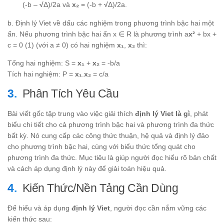
(-b –
√
Δ)/2a và
x₂
= (-b +
√
Δ)/2a.
b. Định lý Viet về dấu các nghiệm trong phương trình bậc hai một
ẩn. Nếu phương trình bậc hai ẩn x ∈ R là phương trình a
x²
+ bx +
c = 0 (1) (với a ≠ 0) có hai nghiệm
x₁
,
x₂
thì:
Tổng hai nghiệm: S =
x₁
+
x₂
= -b/a
Tích hai nghiệm: P =
x₁
.
x₂
= c/a
Phân Tích Yêu Cầu
Bài viết gốc tập trung vào việc giải thích
định lý Viet là gì
, phát
biểu chi tiết cho cả phương trình bậc hai và phương trình đa thức
bất kỳ. Nó cung cấp các công thức thuận, hệ quả và định lý đảo
cho phương trình bậc hai, cùng với biểu thức tổng quát cho
phương trình đa thức. Mục tiêu là giúp người đọc hiểu rõ bản chất
và cách áp dụng định lý này để giải toán hiệu quả.
Kiến Thức/Nền Tảng Cần Dùng
Để hiểu và áp dụng
định lý Viet
, người đọc cần nắm vững các
kiến thức sau: