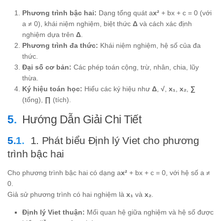
Phương trình bậc hai:
Dạng tổng quát a
x²
+ bx + c = 0 (với
a ≠ 0), khái niệm nghiệm, biệt thức
Δ
và cách xác định
nghiệm dựa trên
Δ
.
Phương trình đa thức:
Khái niệm nghiệm, hệ số của đa
thức.
Đại số cơ bản:
Các phép toán cộng, trừ, nhân, chia, lũy
thừa.
Ký hiệu toán học:
Hiểu các ký hiệu như
Δ
,
√
,
x₁
,
x₂
,
∑
(tổng),
∏
(tích).
Hướng Dẫn Giải Chi Tiết
1. Phát biểu Định lý Viet cho phương
trình bậc hai
Cho phương trình bậc hai có dạng a
x²
+ bx + c = 0, với hệ số a ≠
0.
Giả sử phương trình có hai nghiệm là
x₁
và
x₂
.
Định lý Viet thuận:
Mối quan hệ giữa nghiệm và hệ số được