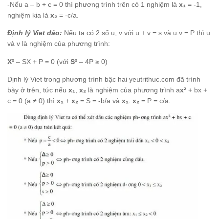
-Nếu a – b + c = 0 thì phương trình trên có 1 nghiệm là
x₁
= -1,
nghiệm kia là
x₂
= -c/a.
Định lý Viet đảo:
Nếu ta có 2 số u, v với u + v = s và u.v = P thì u
và v là nghiệm của phương trình:
X²
– SX + P = 0 (với
S²
– 4P ≥ 0)
Định lý Viet trong phương trình bậc hai yeutrithuc.com đã trình
bày ở trên, tức nếu
x₁
,
x₂
là nghiệm của phương trình a
x²
+ bx +
c = 0 (a ≠ 0) thì
x₁
+
x₂
= S = -b/a và
x₁
.
x₂
= P = c/a.