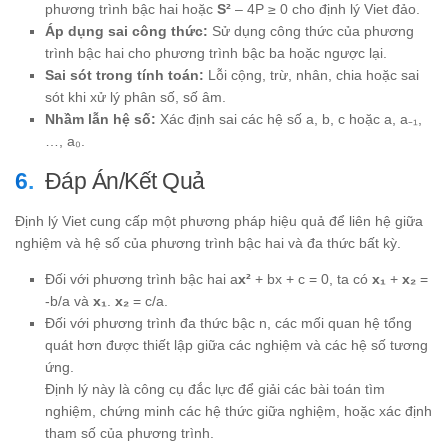
phương trình bậc hai hoặc
S²
– 4P ≥ 0 cho định lý Viet đảo.
Áp dụng sai công thức:
Sử dụng công thức của phương
trình bậc hai cho phương trình bậc ba hoặc ngược lại.
Sai sót trong tính toán:
Lỗi cộng, trừ, nhân, chia hoặc sai
sót khi xử lý phân số, số âm.
Nhầm lẫn hệ số:
Xác định sai các hệ số a, b, c hoặc a, a₋₁,
…, a₀.
Đáp Án/Kết Quả
Định lý Viet cung cấp một phương pháp hiệu quả để liên hệ giữa
nghiệm và hệ số của phương trình bậc hai và đa thức bất kỳ.
Đối với phương trình bậc hai a
x²
+ bx + c = 0, ta có
x₁
+
x₂
=
-b/a và
x₁
.
x₂
= c/a.
Đối với phương trình đa thức bậc n, các mối quan hệ tổng
quát hơn được thiết lập giữa các nghiệm và các hệ số tương
ứng.
Định lý này là công cụ đắc lực để giải các bài toán tìm
nghiệm, chứng minh các hệ thức giữa nghiệm, hoặc xác định
tham số của phương trình.