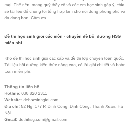
mại. Thế nên, mong quý thầy cô và các em học sinh góp ý, chia
sẻ tài liệu để chúng tôi tổng hợp làm cho nội dung phong phú và
đa dạng hơn. Cảm ơn.
Đề thi học sinh giỏi các môn - chuyên đề bồi dưỡng HSG
miễn phí
Kho đề thi học sinh giỏi các cấp và đề thi lớp chuyên toàn quốc.
Tài liệu bồi dưỡng kiến thức nâng cao, có lời giải chi tiết và hoàn
toàn miễn phí.
Thông tin liên hệ
Hotline
: 038 820 2311
Website:
dehocsinhgioi.com
Địa chỉ:
52 Ng. 177 P. Định Công, Định Công, Thanh Xuân, Hà
Nội
Gmail:
dethihsg.com@gmail.com