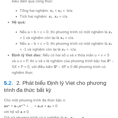
biểu diễn qua công thức:
Tổng hai nghiệm:
x₁
+
x₂
= -b/a
Tích hai nghiệm:
x₁
.
x₂
= c/a
Hệ quả:
Nếu a + b + c = 0, thì phương trình có một nghiệm là
x₁
= 1 và nghiệm còn lại là
x₂
= c/a.
Nếu a – b + c = 0, thì phương trình có một nghiệm là
x₁
= -1 và nghiệm còn lại là
x₂
= -c/a.
Định lý Viet đảo:
Nếu có hai số u và v thỏa mãn u + v = S
và u.v = P, thì u và v là nghiệm của phương trình bậc hai
X²
–
SX + P = 0, với điều kiện
S²
– 4P ≥ 0 để phương trình có
nghiệm thực.
2. Phát biểu Định lý Viet cho phương
trình đa thức bất kỳ
Cho một phương trình đa thức bậc n:
axⁿ
+
a₋₁xⁿ⁻¹
+ … +
a₁x
+
a₀
= 0
với hệ số
a
≠ 0.
Giả sử phương trình có n nghiệm là
x₁
,
x₂
, …,
x
.