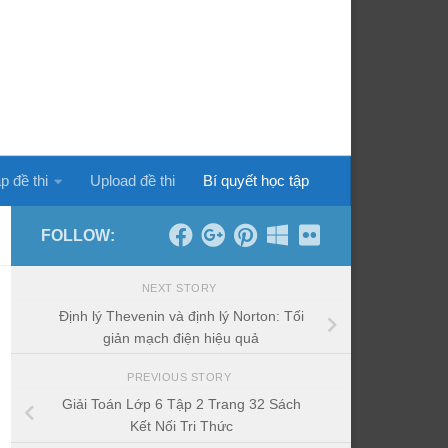
p đề thi
Upload đề thi
Bí quyết học tập
FOLLOW:
NEXT STORY
Định lý Thevenin và định lý Norton: Tối
giản mạch điện hiệu quả
PREVIOUS STORY
Giải Toán Lớp 6 Tập 2 Trang 32 Sách
Kết Nối Tri Thức