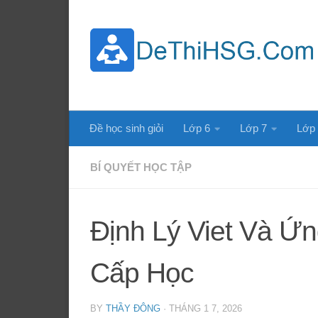
Skip to content
Đề học sinh giỏi
Lớp 6
Lớp 7
Lớp
BÍ QUYẾT HỌC TẬP
Định Lý Viet Và Ứn
Cấp Học
BY
THẦY ĐÔNG
·
THÁNG 1 7, 2026