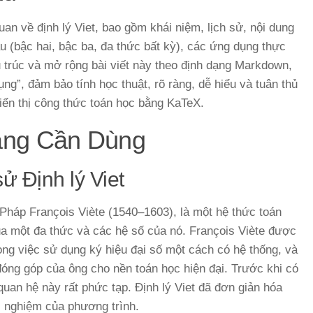
an về định lý Viet, bao gồm khái niệm, lịch sử, nội dung
u (bậc hai, bậc ba, đa thức bất kỳ), các ứng dụng thực
ấu trúc và mở rộng bài viết này theo định dạng Markdown,
ụng”, đảm bảo tính học thuật, rõ ràng, dễ hiểu và tuân thủ
iển thị công thức toán học bằng KaTeX.
ảng Cần Dùng
ử Định lý Viet
 Pháp François Viète (1540–1603), là một hệ thức toán
a một đa thức và các hệ số của nó. François Viète được
ong việc sử dụng ký hiệu đại số một cách có hệ thống, và
óng góp của ông cho nền toán học hiện đại. Trước khi có
 quan hệ này rất phức tạp. Định lý Viet đã đơn giản hóa
i nghiệm của phương trình.