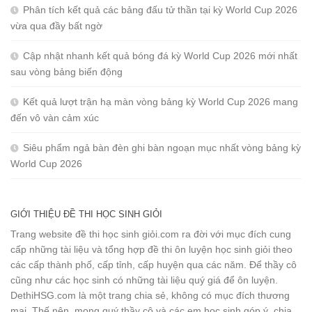
Phân tích kết quả các bảng đấu tử thần tại kỳ World Cup 2026
vừa qua đầy bất ngờ
Cập nhật nhanh kết quả bóng đá kỳ World Cup 2026 mới nhất
sau vòng bảng biến động
Kết quả lượt trận hạ màn vòng bảng kỳ World Cup 2026 mang
đến vô vàn cảm xúc
Siêu phẩm ngả bàn đèn ghi bàn ngoạn mục nhất vòng bảng kỳ
World Cup 2026
GIỚI THIỆU ĐỀ THI HỌC SINH GIỎI
Trang website đề thi học sinh giỏi.com ra đời với mục đích cung
cấp những tài liệu và tổng hợp đề thi ôn luyện học sinh giỏi theo
các cấp thành phố, cấp tỉnh, cấp huyện qua các năm. Để thầy cô
cũng như các học sinh có những tài liệu quý giá để ôn luyện.
DethiHSG.com là một trang chia sẻ, không có mục đích thương
mại. Thế nên, mong quý thầy cô và các em học sinh góp ý, chia