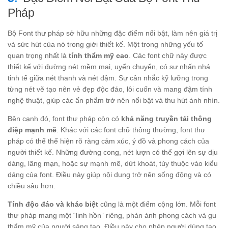
Pháp
Bộ Font thư pháp sở hữu những đặc điểm nổi bật, làm nên giá trị
và sức hút của nó trong giới thiết kế. Một trong những yếu tố
quan trọng nhất là
tính thẩm mỹ cao
. Các font chữ này được
thiết kế với đường nét mềm mại, uyển chuyển, có sự nhấn nhá
tinh tế giữa nét thanh và nét đậm. Sự cân nhắc kỹ lưỡng trong
từng nét vẽ tạo nên vẻ đẹp độc đáo, lôi cuốn và mang đậm tính
nghệ thuật, giúp các ấn phẩm trở nên nổi bật và thu hút ánh nhìn.
Bên cạnh đó, font thư pháp còn có
khả năng truyền tải thông
điệp mạnh mẽ
. Khác với các font chữ thông thường, font thư
pháp có thể thể hiện rõ ràng cảm xúc, ý đồ và phong cách của
người thiết kế. Những đường cong, nét lượn có thể gợi lên sự dịu
dàng, lãng mạn, hoặc sự mạnh mẽ, dứt khoát, tùy thuộc vào kiểu
dáng của font. Điều này giúp nội dung trở nên sống động và có
chiều sâu hơn.
Tính độc đáo và khác biệt
cũng là một điểm cộng lớn. Mỗi font
thư pháp mang một “linh hồn” riêng, phản ánh phong cách và gu
thẩm mỹ của người sáng tạo. Điều này cho phép người dùng tạo