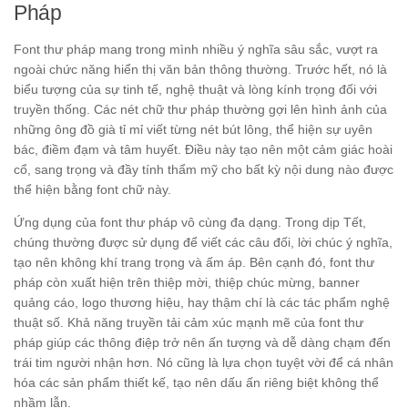
Pháp
Font thư pháp mang trong mình nhiều ý nghĩa sâu sắc, vượt ra
ngoài chức năng hiển thị văn bản thông thường. Trước hết, nó là
biểu tượng của sự tinh tế, nghệ thuật và lòng kính trọng đối với
truyền thống. Các nét chữ thư pháp thường gợi lên hình ảnh của
những ông đồ già tỉ mỉ viết từng nét bút lông, thể hiện sự uyên
bác, điềm đạm và tâm huyết. Điều này tạo nên một cảm giác hoài
cổ, sang trọng và đầy tính thẩm mỹ cho bất kỳ nội dung nào được
thể hiện bằng font chữ này.
Ứng dụng của font thư pháp vô cùng đa dạng. Trong dịp Tết,
chúng thường được sử dụng để viết các câu đối, lời chúc ý nghĩa,
tạo nên không khí trang trọng và ấm áp. Bên cạnh đó, font thư
pháp còn xuất hiện trên thiệp mời, thiệp chúc mừng, banner
quảng cáo, logo thương hiệu, hay thậm chí là các tác phẩm nghệ
thuật số. Khả năng truyền tải cảm xúc mạnh mẽ của font thư
pháp giúp các thông điệp trở nên ấn tượng và dễ dàng chạm đến
trái tim người nhận hơn. Nó cũng là lựa chọn tuyệt vời để cá nhân
hóa các sản phẩm thiết kế, tạo nên dấu ấn riêng biệt không thể
nhầm lẫn.