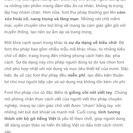
ra những sản phẩm mang đậm dấu ấn cá nhân, không bị trùng
lặp hay nhàm chán. Hơn nữa, font thư pháp thường gợi lên
cảm
xúc hoài cổ, sang trọng và lãng mạn
. Những nét chữ mềm
mại, uyển chuyển như bút lông vẽ mang lại cảm giác gần gũi với
truyền thống, tạo nên sự ấm áp và trang trọng.
Một khía cạnh quan trọng khác là
sự đa dạng về kiểu chữ
. Bộ
font thư pháp bao gồm nhiều mẫu mã khác nhau, từ những kiểu
chữ cổ điển, trang trọng đến những phong cách hiện đại, phá
cách. Sự đa dạng này cho phép người dùng tự do lựa chọn font
chữ phù hợp nhất với nội dung và mục tiêu thiết kế của mình. Đặc
biệt, đa số các font thư pháp đều
miễn phí
, tạo điều kiện thuận
lợi cho mọi người tiếp cận và sử dụng mà không tốn kém chi phí.
Font thư pháp còn có đặc điểm là
giống với nét viết tay
. Chúng
mô phỏng chân thực cách viết của người viết thư pháp chuyên
nghiệp, mang lại cảm giác chữ viết được “chạm” bằng tay, với
những nét bút dứt khoát và mạnh mẽ. Cuối cùng,
tính tương
thích với bộ gõ tiếng Việt
là yếu tố then chốt, giúp người dùng
dễ dàng soạn thảo và hiển thị tiếng Việt có dấu một cách chính
xác.