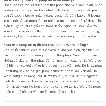
Hoàn toàn có thể sử dụng font thư pháp cho mục đích in ấn, miễn
là đáp ứng một số điều kiện nhất định. Font chữ cần có độ phân
giải đủ cao, lý tưởng nhất là dạng vector để đảm bảo chất lượng
in sắc nét. Quan trọng là font phải hỗ trợ Unicode để tránh các lỗi
hiển thị ký tự khi chuyển đổi hoặc in ấn. Ngoài ra, cần kiểm tra
xem font có bị lỗi hiển thị trên máy in hoặc phần mềm dàn trang,
in ấn hay không để đảm bảo kết quả cuối cùng như mong đợi.
Font thư pháp có bị lỗi khi chia sẻ file Word không?
Vấn đề lỗi font khi chia sẻ file Word là khá phổ biến, đặc biệt với
các font chữ ít thông dụng như font thư pháp. Nếu người nhận
không cài đặt font thư pháp đó trên máy tính của họ, file Word có
thể hiển thị sai chữ, ký tự bị thay thế hoặc biến mất. Để khắc phục
tình trạng này, có hai giải pháp chính: thứ nhất, chuyển đổi file
Word sang định dạng PDF trước khi gửi, vì PDF sẽ giữ nguyên
định dạng của văn bản bất kể người nhận có cài font hay không;
thứ hai, gửi kèm file font thư pháp cùng với tài liệu Word để người
nhận có thể cài đặt và xem file một cách chính xác.