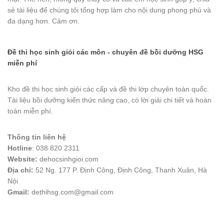
sẻ tài liệu để chúng tôi tổng hợp làm cho nội dung phong phú và
đa dạng hơn. Cảm ơn.
Đề thi học sinh giỏi các môn - chuyên đề bồi dưỡng HSG
miễn phí
Kho đề thi học sinh giỏi các cấp và đề thi lớp chuyên toàn quốc.
Tài liệu bồi dưỡng kiến thức nâng cao, có lời giải chi tiết và hoàn
toàn miễn phí.
Thông tin liên hệ
Hotline
: 038 820 2311
Website:
dehocsinhgioi.com
Địa chỉ:
52 Ng. 177 P. Định Công, Định Công, Thanh Xuân, Hà
Nội
Gmail:
dethihsg.com@gmail.com
vin88
 , 
game bài đổi thưởng
 , 
iwin68
 , 
Good88