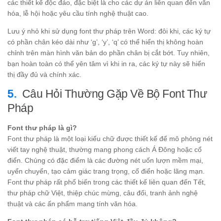
các thiết kế độc đáo, đặc biệt là cho các dự án liên quan đến văn
hóa, lễ hội hoặc yêu cầu tính nghệ thuật cao.
Lưu ý nhỏ khi sử dụng font thư pháp trên Word: đôi khi, các ký tự
có phần chân kéo dài như ‘g’, ‘y’, ‘q’ có thể hiển thị không hoàn
chỉnh trên màn hình văn bản do phần chân bị cắt bớt. Tuy nhiên,
bạn hoàn toàn có thể yên tâm vì khi in ra, các ký tự này sẽ hiển
thị đầy đủ và chính xác.
Câu Hỏi Thường Gặp Về Bộ Font Thư
Pháp
Font thư pháp là gì?
Font thư pháp là một loại kiểu chữ được thiết kế để mô phỏng nét
viết tay nghệ thuật, thường mang phong cách Á Đông hoặc cổ
điển. Chúng có đặc điểm là các đường nét uốn lượn mềm mại,
uyển chuyển, tạo cảm giác trang trọng, cổ điển hoặc lãng mạn.
Font thư pháp rất phổ biến trong các thiết kế liên quan đến Tết,
thư pháp chữ Việt, thiệp chúc mừng, câu đối, tranh ảnh nghệ
thuật và các ấn phẩm mang tính văn hóa.