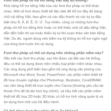
Font thư pháp có hỗ trợ tiếng Việt đầy đủ không?
Khả năng hỗ trợ tiếng Việt của các font thư pháp có thể khác
nhau. Một số font được thiết kế đặc biệt để hỗ trợ đầy đủ bảng
chữ cái tiếng Việt, bao gồm cả các dấu thanh và các ký tự đặc
biệt như Ă, Â, Đ, Ê, Ơ, Ư. Tuy nhiên, cũng có những font thư
pháp chỉ hỗ trợ tiếng Anh hoặc có thể thiếu một số dấu tiếng Việt,
dẫn đến hiển thị sai hoặc thiếu ký tự khi soạn thảo văn bản tiếng
Việt. Do đó, người dùng nên kiểm tra kỹ thông tin hỗ trợ ngôn ngữ
của từng font trước khi sử dụng.
Font thư pháp có thể sử dụng trên những phần mềm nào?
Hầu hết các font thư pháp, sau khi được cài đặt vào hệ thống,
đều có thể sử dụng được trên nhiều loại phần mềm khác nhau.
Các ứng dụng phổ biến bao gồm bộ ứng dụng văn phòng của
Microsoft như Word, Excel, PowerPoint; các phần mềm thiết kế
đồ họa chuyên nghiệp như Photoshop, Illustrator, CorelDRAW;
các nền tảng thiết kế trực tuyến như Canva (thường yêu cầu tài
khoản Pro để tải lên font tùy chỉnh); và hầu hết các phần mềm
thiết kế đồ họa 2D hoặc 3D khác có hỗ trợ tính năng quản lý và
sử dụng font chữ của hệ điều hành.
Có thể dùng font thư pháp để in ấn không?