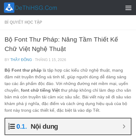
Skip to content
BÍ QUYẾT HỌC TẬP
Bộ Font Thư Pháp: Nâng Tầm Thiết Kế
Chữ Việt Nghệ Thuật
BY
THẦY ĐÔNG
·
THÁNG 1 15, 2026
Bộ Font thư pháp
là tập hợp các kiểu chữ nghệ thuật, mang
đậm nét truyền thống và tinh tế, giúp người dùng dễ dàng sáng
tạo các ấn phẩm độc đáo. Với những đường nét mềm mại, uyển
chuyển,
font chữ tiếng Việt
thư pháp không chỉ làm đẹp cho văn
bản mà còn truyền tải cảm xúc sâu sắc. Bài viết này sẽ đi sâu vào
khám phá ý nghĩa, đặc điểm và cách ứng dụng hiệu quả của bộ
font này trong các thiết kế, đặc biệt là vào dịp Tết.
Nội dung