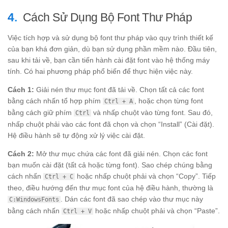
Cách Sử Dụng Bộ Font Thư Pháp
Việc tích hợp và sử dụng bộ font thư pháp vào quy trình thiết kế
của bạn khá đơn giản, dù bạn sử dụng phần mềm nào. Đầu tiên,
sau khi tải về, bạn cần tiến hành cài đặt font vào hệ thống máy
tính. Có hai phương pháp phổ biến để thực hiện việc này.
Cách 1:
Giải nén thư mục font đã tải về. Chọn tất cả các font
bằng cách nhấn tổ hợp phím
, hoặc chọn từng font
Ctrl + A
bằng cách giữ phím
và nhấp chuột vào từng font. Sau đó,
Ctrl
nhấp chuột phải vào các font đã chọn và chọn “Install” (Cài đặt).
Hệ điều hành sẽ tự động xử lý việc cài đặt.
Cách 2:
Mở thư mục chứa các font đã giải nén. Chọn các font
bạn muốn cài đặt (tất cả hoặc từng font). Sao chép chúng bằng
cách nhấn
hoặc nhấp chuột phải và chọn “Copy”. Tiếp
Ctrl + C
theo, điều hướng đến thư mục font của hệ điều hành, thường là
. Dán các font đã sao chép vào thư mục này
C:WindowsFonts
bằng cách nhấn
hoặc nhấp chuột phải và chọn “Paste”.
Ctrl + V