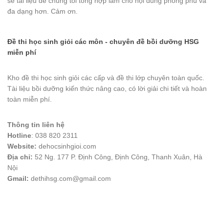
sẻ tài liệu để chúng tôi tổng hợp làm cho nội dung phong phú và
đa dạng hơn. Cảm ơn.
Đề thi học sinh giỏi các môn - chuyên đề bồi dưỡng HSG
miễn phí
Kho đề thi học sinh giỏi các cấp và đề thi lớp chuyên toàn quốc.
Tài liệu bồi dưỡng kiến thức nâng cao, có lời giải chi tiết và hoàn
toàn miễn phí.
Thông tin liên hệ
Hotline
: 038 820 2311
Website:
dehocsinhgioi.com
Địa chỉ:
52 Ng. 177 P. Định Công, Định Công, Thanh Xuân, Hà
Nội
Gmail:
dethihsg.com@gmail.com
vin88
 , 
game bài đổi thưởng
 , 
iwin68
 , 
Good88