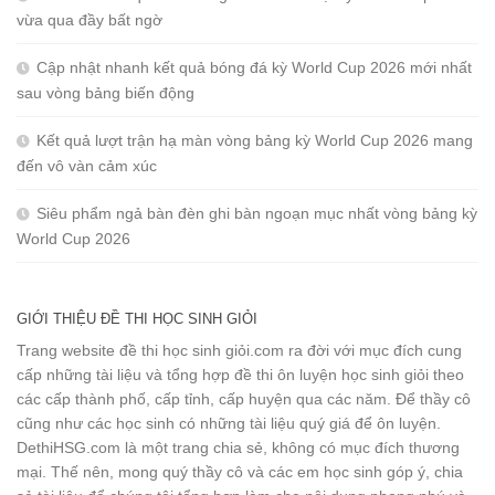
vừa qua đầy bất ngờ
Cập nhật nhanh kết quả bóng đá kỳ World Cup 2026 mới nhất
sau vòng bảng biến động
Kết quả lượt trận hạ màn vòng bảng kỳ World Cup 2026 mang
đến vô vàn cảm xúc
Siêu phẩm ngả bàn đèn ghi bàn ngoạn mục nhất vòng bảng kỳ
World Cup 2026
GIỚI THIỆU ĐỀ THI HỌC SINH GIỎI
Trang website đề thi học sinh giỏi.com ra đời với mục đích cung
cấp những tài liệu và tổng hợp đề thi ôn luyện học sinh giỏi theo
các cấp thành phố, cấp tỉnh, cấp huyện qua các năm. Để thầy cô
cũng như các học sinh có những tài liệu quý giá để ôn luyện.
DethiHSG.com là một trang chia sẻ, không có mục đích thương
mại. Thế nên, mong quý thầy cô và các em học sinh góp ý, chia