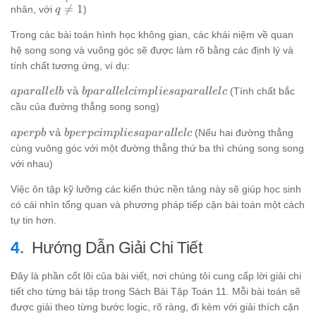
v_1
\cdot
q

=
1
nhân, với
)
q
\frac{1-
q^{n-
\ne
q^n}{1-
Trong các bài toán hình học không gian, các khái niệm về quan
1}
1
q}
hệ song song và vuông góc sẽ được làm rõ bằng các định lý và
tính chất tương ứng, ví dụ:
a
v
a
ˋ
(Tính chất bắc
a
p
a
r
a
ll
e
l
b
b
p
a
r
a
ll
e
l
c
im
pl
i
es
a
p
a
r
a
ll
e
l
c
parallel
cầu của đường thẳng song song)
b
a perp
v
a
ˋ
\text{
(Nếu hai đường thẳng
a
p
er
p
b
b
p
er
p
c
im
pl
i
es
a
p
a
r
a
ll
e
l
c
b
và } b
cùng vuông góc với một đường thẳng thứ ba thì chúng song song
\text{
parallel
với nhau)
và } b
c
perp c
implies
Việc ôn tập kỹ lưỡng các kiến thức nền tảng này sẽ giúp học sinh
implies
a
có cái nhìn tổng quan và phương pháp tiếp cận bài toán một cách
a
parallel
tự tin hơn.
parallel
c
c
Hướng Dẫn Giải Chi Tiết
Đây là phần cốt lõi của bài viết, nơi chúng tôi cung cấp lời giải chi
tiết cho từng bài tập trong Sách Bài Tập Toán 11. Mỗi bài toán sẽ
được giải theo từng bước logic, rõ ràng, đi kèm với giải thích cặn