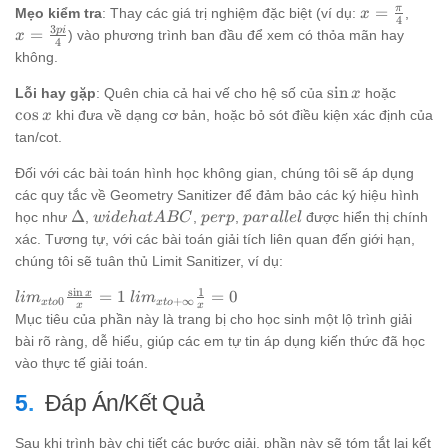
x =
x =
π
=
Mẹo kiểm tra
: Thay các giá trị nghiệm đặc biệt (ví dụ:
,
x
4
3
\frac{\pi}
\fra
p
i
=
) vào phương trình ban đầu để xem có thỏa mãn hay
x
4
{4}
{4}
không.
\sin
\cos
s
i
n
Lỗi hay gặp
: Quên chia cả hai vế cho hệ số của
hoặc
x
x
x
c
o
s
khi đưa về dạng cơ bản, hoặc bỏ sót điều kiện xác định của
x
tan/cot.
Đối với các bài toán hình học không gian, chúng tôi sẽ áp dụng
các quy tắc về Geometry Sanitizer để đảm bảo các ký hiệu hình
\Delta
widehat{ABC}
perp
parallel
Δ
học như
,
,
,
được hiển thị chính
w
i
d
e
ha
t
A
BC
p
er
p
p
a
r
a
ll
e
l
xác. Tương tự, với các bài toán giải tích liên quan đến giới hạn,
chúng tôi sẽ tuân thủ Limit Sanitizer, ví dụ:
s
i
n
1
lim_{xto
lim_{xto
x
=
1
=
0
l
i
m
l
i
m
0
+
∞
x
t
o
x
t
o
x
x
0}
+\infty}
Mục tiêu của phần này là trang bị cho học sinh một lộ trình giải
\frac{\sin
\frac{1}
bài rõ ràng, dễ hiểu, giúp các em tự tin áp dụng kiến thức đã học
x}{x} = 1
{x} = 0
vào thực tế giải toán.
Đáp Án/Kết Quả
Sau khi trình bày chi tiết các bước giải, phần này sẽ tóm tắt lại kết