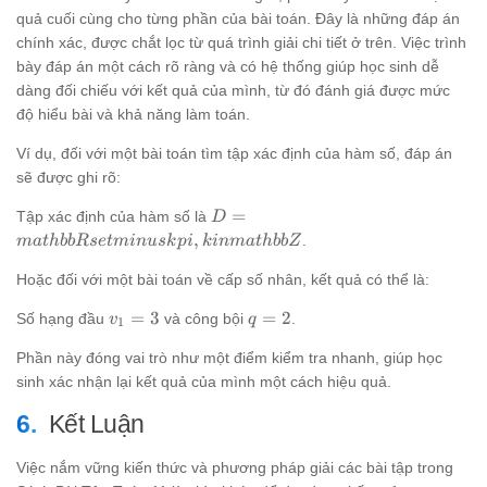
quả cuối cùng cho từng phần của bài toán. Đây là những đáp án
chính xác, được chắt lọc từ quá trình giải chi tiết ở trên. Việc trình
bày đáp án một cách rõ ràng và có hệ thống giúp học sinh dễ
dàng đối chiếu với kết quả của mình, từ đó đánh giá được mức
độ hiểu bài và khả năng làm toán.
Ví dụ, đối với một bài toán tìm tập xác định của hàm số, đáp án
sẽ được ghi rõ:
D =
=
Tập xác định của hàm số là
D
mathbb{R}
,
.
ma
t
hbb
R
se
t
min
u
s
k
p
i
kinma
t
hbb
Z
setminus
{kpi, k in
Hoặc đối với một bài toán về cấp số nhân, kết quả có thể là:
mathbb{Z}}
v_1
q
=
3
=
2
Số hạng đầu
và công bội
.
v
q
1
= 3
=
Phần này đóng vai trò như một điểm kiểm tra nhanh, giúp học
2
sinh xác nhận lại kết quả của mình một cách hiệu quả.
Kết Luận
Việc nắm vững kiến thức và phương pháp giải các bài tập trong