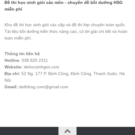
Đề thi học sinh giỏi các môn - chuyên đề bồi dưỡng HSG
miễn phí
Kho đề thi học sinh giỏi các cấp và đề thi lớp chuyên toàn quốc.
Tài liệu bồi dưỡng kiến thức nâng cao, có lời giải chi tiết và hoàn
toàn miễn phí.
Thông tin liên hệ
Hotline
: 038 820 2311
Website:
dehocsinhgioi.com
Địa chỉ:
52 Ng. 177 P. Định Công, Định Công, Thanh Xuân, Hà
Nội
Gmail:
dethihsg.com@gmail.com
vin88
 , 
game bài đổi thưởng
 , 
iwin68
 , 
Good88