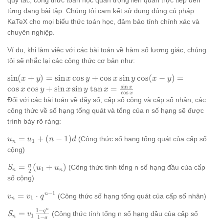
quy tắc, công thức toán học quan trọng liên quan trực tiếp đến
từng dạng bài tập. Chúng tôi cam kết sử dụng đúng cú pháp
KaTeX cho mọi biểu thức toán học, đảm bảo tính chính xác và
chuyên nghiệp.
Ví dụ, khi làm việc với các bài toán về hàm số lượng giác, chúng
tôi sẽ nhắc lại các công thức cơ bản như:
\sin
\cos
s
i
n
(
+
)
=
s
i
n
c
o
s
+
c
o
s
s
i
n
c
o
s
(
−
)
=
x
y
x
y
x
y
x
y
(x+y)
(x-
s
i
n
\tan x =
x
c
o
s
c
o
s
+
s
i
n
s
i
n
t
a
n
=
x
y
x
y
x
c
o
s
x
=
y) =
\frac{\sin
Đối với các bài toán về dãy số, cấp số cộng và cấp số nhân, các
\sin x
\cos
x}{\cos
công thức về số hạng tổng quát và tổng của n số hạng sẽ được
\cos
x
x}
trình bày rõ ràng:
y +
\cos
\cos
y +
u_n
=
+
(
−
1
)
(Công thức số hạng tổng quát của cấp số
u
u
n
d
1
n
x \sin
\sin
=
cộng)
y
x
u_1
\sin
S_n =
n
=
(
+
)
+
(Công thức tính tổng n số hạng đầu của cấp
S
u
u
1
n
n
2
y
\frac{n}
(n-
số cộng)
{2}(u_1
1)d
−
1
v_n
n
=
⋅
+ u_n)
(Công thức số hạng tổng quát của cấp số nhân)
v
v
q
1
n
=
n
1
−
q
S_n =
=
(Công thức tính tổng n số hạng đầu của cấp số
v_1
S
v
1
n
1
−
q