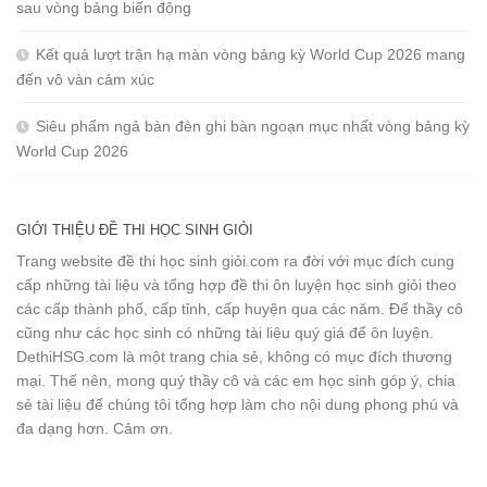
sau vòng bảng biến động
Kết quả lượt trận hạ màn vòng bảng kỳ World Cup 2026 mang
đến vô vàn cảm xúc
Siêu phẩm ngả bàn đèn ghi bàn ngoạn mục nhất vòng bảng kỳ
World Cup 2026
GIỚI THIỆU ĐỀ THI HỌC SINH GIỎI
Trang website đề thi học sinh giỏi.com ra đời với mục đích cung
cấp những tài liệu và tổng hợp đề thi ôn luyện học sinh giỏi theo
các cấp thành phố, cấp tỉnh, cấp huyện qua các năm. Để thầy cô
cũng như các học sinh có những tài liệu quý giá để ôn luyện.
DethiHSG.com là một trang chia sẻ, không có mục đích thương
mại. Thế nên, mong quý thầy cô và các em học sinh góp ý, chia
sẻ tài liệu để chúng tôi tổng hợp làm cho nội dung phong phú và
đa dạng hơn. Cảm ơn.