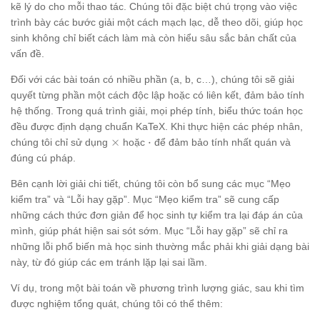
kẽ lý do cho mỗi thao tác. Chúng tôi đặc biệt chú trọng vào việc
trình bày các bước giải một cách mạch lạc, dễ theo dõi, giúp học
sinh không chỉ biết cách làm mà còn hiểu sâu sắc bản chất của
vấn đề.
Đối với các bài toán có nhiều phần (a, b, c…), chúng tôi sẽ giải
quyết từng phần một cách độc lập hoặc có liên kết, đảm bảo tính
hệ thống. Trong quá trình giải, mọi phép tính, biểu thức toán học
đều được định dạng chuẩn KaTeX. Khi thực hiện các phép nhân,
\times
\cdot
×
⋅
chúng tôi chỉ sử dụng
hoặc
để đảm bảo tính nhất quán và
đúng cú pháp.
Bên cạnh lời giải chi tiết, chúng tôi còn bổ sung các mục “Mẹo
kiểm tra” và “Lỗi hay gặp”. Mục “Mẹo kiểm tra” sẽ cung cấp
những cách thức đơn giản để học sinh tự kiểm tra lại đáp án của
mình, giúp phát hiện sai sót sớm. Mục “Lỗi hay gặp” sẽ chỉ ra
những lỗi phổ biến mà học sinh thường mắc phải khi giải dạng bài
này, từ đó giúp các em tránh lặp lại sai lầm.
Ví dụ, trong một bài toán về phương trình lượng giác, sau khi tìm
được nghiệm tổng quát, chúng tôi có thể thêm: