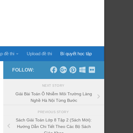
p đề thi
Upload đề thi
Bí quyết học tập
FOLLOW:
NEXT STORY
Giải Bài Toán Ô Nhiễm Môi Trường Làng
Nghề Hà Nội Từng Bước
PREVIOUS STORY
Sách Giải Toán Lớp 8 Tập 2 (Sách Mới):
Hướng Dẫn Chi Tiết Theo Các Bộ Sách