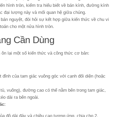
đến hình tròn, kiểm tra hiểu biết về bán kính, đường kính
các đại lượng này và mối quan hệ giữa chúng.
bán nguyệt, đòi hỏi sự kết hợp giữa kiến thức về chu vi
 toán cho một nửa hình tròn.
ảng Cần Dùng
n ôn lại một số kiến thức và công thức cơ bản:
 đỉnh của tam giác vuông góc với cạnh đối diện (hoặc
 tù, vuông), đường cao có thể nằm bên trong tam giác,
éo dài ra bên ngoài.
ác:
của độ dài đáy và chiều cao tương ứng, chia cho 2.