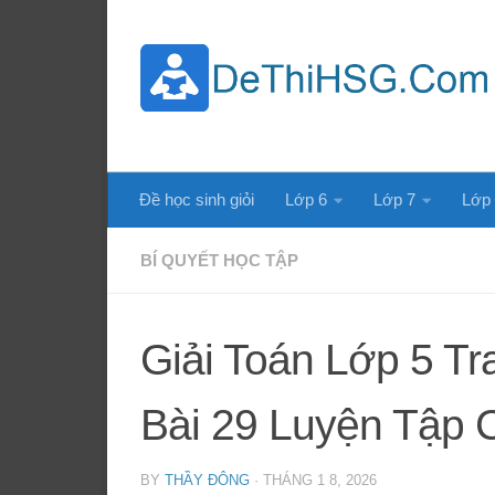
Skip to content
Đề học sinh giỏi
Lớp 6
Lớp 7
Lớp
BÍ QUYẾT HỌC TẬP
Giải Toán Lớp 5 Tr
Bài 29 Luyện Tập 
BY
THẦY ĐÔNG
·
THÁNG 1 8, 2026