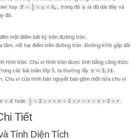
S =
1
cao
=
×
×
hay
, trong đó
là độ dài đáy và
a
S
a
h
a
2
\frac{1}
áy đó.
{2}
\times a
\times
ến một điểm bất kỳ trên đường tròn.
h_a
 tâm, nối hai điểm trên đường tròn. Đường kính gấp đôi
C =
 hình tròn. Chu vi hình tròn được tính bằng công thức
\ti
\pi
≈
3
,
14
Trong các bài toán lớp 5, ta thường lấy
.
π
\pi
\approx
n. Chu vi của hình bán nguyệt bao gồm một nửa chu vi
3,14
\frac{1}
1
+
×
2
×
×
+
2
×
=
×
+
2
×
hoặc
.
π
d
r
π
r
r
π
r
2
{2}
\times 2
hi Tiết
\times r
\times
và Tính Diện Tích
\pi + 2