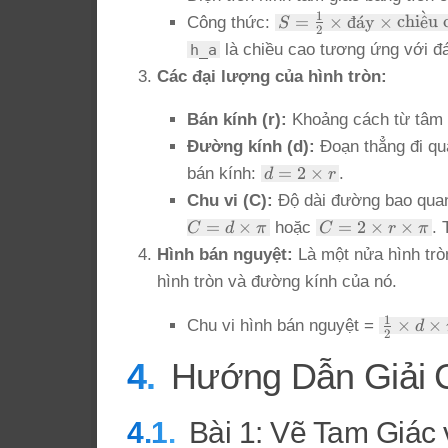
ˋ
S =
1
=
×
đ
a
ˊ
y
×
chi
ˆ
e
u 
Công thức:
S
2
\frac{1}
là chiều cao tương ứng với đ
h_a
{2} \times
Các đại lượng của hình tròn:
\text{đáy}
\times
Bán kính (r):
Khoảng cách từ tâm đ
\text{chiều
cao}
Đường kính (d):
Đoạn thẳng đi qua
d = 2
=
2
×
bán kính:
.
d
r
\times
Chu vi (C):
Độ dài đường bao quanh
r
C = 2
=
×
=
2
×
×
hoặc
. 
C
d
π
C
r
π
\times
Hình bán nguyệt:
Là một nửa hình trò
r
hình tròn và đường kính của nó.
\times
\pi
\frac{1}
1
×
×
Chu vi hình bán nguyệt =
d
2
{2}
\times d
Hướng Dẫn Giải C
\times
\pi + d
Bài 1: Vẽ Tam Giác 