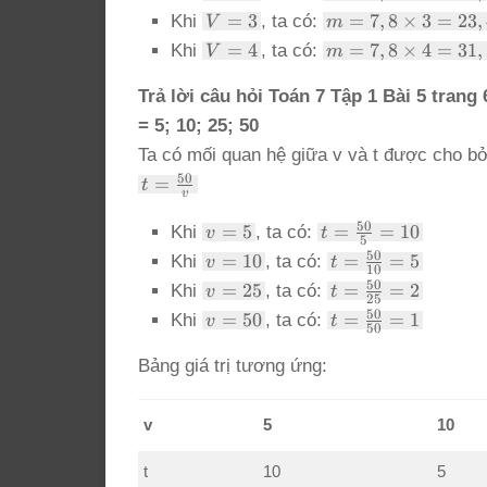
1
\times
=
7,8
V
m =
=
3
=
7
,
8
×
3
=
23
,
Khi
, ta có:
V
m
1 =
2
\times
=
7,8
V
m =
=
4
7,8
=
7
,
8
×
4
=
31
,
Khi
, ta có:
V
m
2 =
3
\times
=
7,8
15,6
3 =
4
\times
Trả lời câu hỏi Toán 7 Tập 1 Bài 5 trang 
23,4
4 =
= 5; 10; 25; 50
31,2
Ta có mối quan hệ giữa v và t được cho bở
t =
50
=
t
v
\frac{50}
{v}
v
t =
50
=
5
=
=
10
Khi
, ta có:
v
t
5
=
\frac{50}
v
t =
50
=
10
=
=
5
Khi
, ta có:
v
t
10
5
{5} = 10
=
\frac{50}
v
t =
50
=
25
=
=
2
Khi
, ta có:
v
t
25
10
{10} = 5
=
\frac{50}
v
t =
50
=
50
=
=
1
Khi
, ta có:
v
t
50
25
{25} = 2
=
\frac{50}
50
{50} = 1
Bảng giá trị tương ứng:
v
5
10
t
10
5