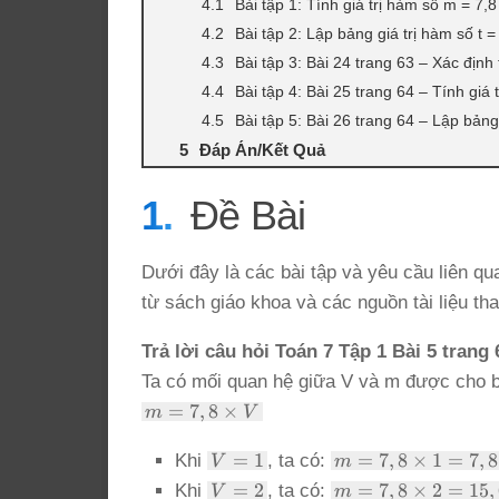
Bài tập 1: Tính giá trị hàm số m = 7,8
Bài tập 2: Lập bảng giá trị hàm số t = 
Bài tập 3: Bài 24 trang 63 – Xác định
Bài tập 4: Bài 25 trang 64 – Tính giá 
Bài tập 5: Bài 26 trang 64 – Lập bảng 
Đáp Án/Kết Quả
Đề Bài
Dưới đây là các bài tập và yêu cầu liên q
từ sách giáo khoa và các nguồn tài liệu th
Trả lời câu hỏi Toán 7 Tập 1 Bài 5 trang 
Ta có mối quan hệ giữa V và m được cho b
m =
=
7
,
8
×
m
V
7,8
\times
V
m =
=
1
=
7
,
8
×
1
=
7
,
8
Khi
, ta có:
V
m
V
=
7,8
V
m =
=
2
=
7
,
8
×
2
=
15
,
Khi
, ta có:
V
m