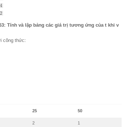
4
2
63: Tính và lập bảng các giá trị tương ứng của t khi v
i công thức:
25
50
2
1