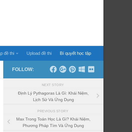
p đề thi
Upload đề thi
Bí quyết học tập
FOLLOW:
NEXT STORY
Định Lý Pythagoras Là Gì: Khái Niệm,
Lịch Sử Và Ứng Dụng
PREVIOUS STORY
Max Trong Toán Học Là Gì? Khái Niệm,
Phương Pháp Tìm Và Ứng Dụng