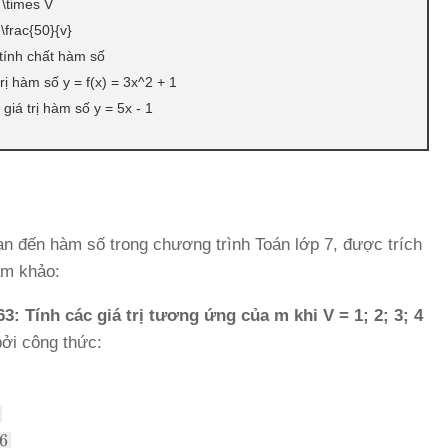
 \times V
\frac{50}{v}
 tính chất hàm số
trị hàm số y = f(x) = 3x^2 + 1
giá trị hàm số y = 5x - 1
uan đến hàm số trong chương trình Toán lớp 7, được trích
am khảo:
63: Tính các giá trị tương ứng của m khi V = 1; 2; 3; 4
ởi công thức:
6