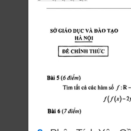
=
-5;
-4;
-3;
-2;
0