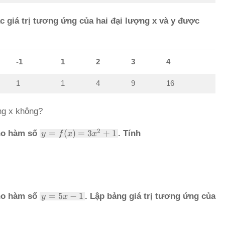
ác giá trị tương ứng của hai đại lượng x và y được
-1
1
2
3
4
1
1
4
9
16
ng x không?
y =
2
=
(
)
=
3
+
1
Cho hàm số
. Tính
y
f
x
x
f(x)
=
3x^2
+ 1
y
=
5
−
1
Cho hàm số
. Lập bảng giá trị tương ứng của
y
x
=
5x