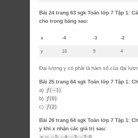
Bài 24 trang 63 sgk Toán lớp 7 Tập 1: C
cho trong bảng sau:
x
-4
-3
-2
y
16
9
4
Đại lượng y có phải là hàm số của đại lượ
Bài 25 trang 64 sgk Toán lớp 7 Tập 1: 
f(-1)
(
−
1
)
a)
f
f(0)
(
0
)
b)
f
f(2)
(
2
)
c)
f
Bài 26 trang 64 sgk Toán lớp 7 Tập 1: 
y khi x nhận các giá trị sau:
x
=
−
5
;
−
4
;
−
3
;
−
2
;
0
x