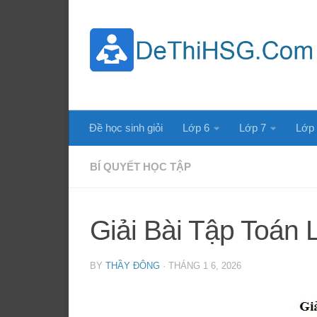
Skip to content
Đề học sinh giỏi
Lớp 6
Lớp 7
Lớp
BÍ QUYẾT HỌC TẬP
Giải Bài Tập Toán 
BY
THẦY ĐÔNG
·
THÁNG 1 6, 2026