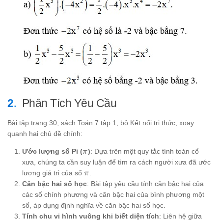
Phân Tích Yêu Cầu
Bài tập trang 30, sách Toán 7 tập 1, bộ Kết nối tri thức, xoay
quanh hai chủ đề chính:
\pi
Ước lượng số Pi (
)
: Dựa trên một quy tắc tính toán cổ
π
xưa, chúng ta cần suy luận để tìm ra cách người xưa đã ước
\pi
lượng giá trị của số
.
π
Căn bậc hai số học
: Bài tập yêu cầu tính căn bậc hai của
các số chính phương và căn bậc hai của bình phương một
số, áp dụng định nghĩa về căn bậc hai số học.
Tính chu vi hình vuông khi biết diện tích
: Liên hệ giữa