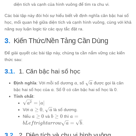
diện tích và cạnh của hình vuông để tìm ra chu vi.
Các bài tập này đòi hỏi sự hiểu biết về định nghĩa căn bậc hai số
học, mối quan hệ giữa diện tích và cạnh hình vuông, cùng với khả
năng suy luận logic từ các quy tắc đặt ra.
Kiến Thức/Nền Tảng Cần Dùng
Để giải quyết các bài tập này, chúng ta cần nắm vững các kiến
thức sau:
1. Căn bậc hai số học
a
\sqrt{a}
Định nghĩa
: Với mỗi số dương
, số
được gọi là căn
a
a
a
0
0
bậc hai số học của
. Số
có căn bậc hai số học là 0.
a
Tính chất
:
\sqrt{a^2}
2
=
∣
∣
a
a
= |a|
a
\sqrt{a}
≥
0
Với
,
là số dương.
a
a
\ge
a
b
a = b
≥
0
≥
0
=
Nếu
và
thì
a
b
a
0
\ge
\ge
Leftrightarrow
=
.
b
L
e
f
t
r
i
g
h
t
a
rro
w
a
b
0
0
\sqrt{a} =
\sqrt{b}
2. Diện tích và chu vi hình vuông