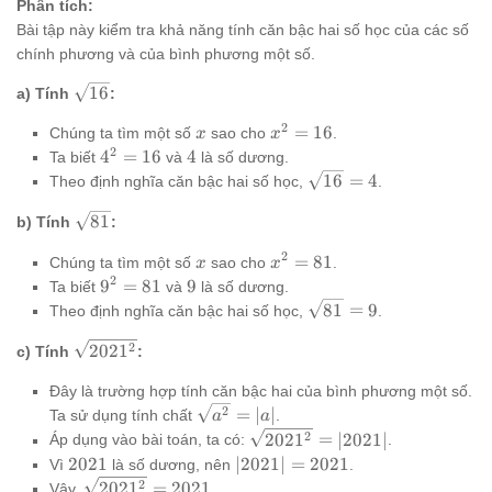
Phân tích:
Bài tập này kiểm tra khả năng tính căn bậc hai số học của các số
chính phương và của bình phương một số.
\sqrt{16}
16
a) Tính
:
2
x
x^2
=
16
Chúng ta tìm một số
sao cho
.
x
x
=
2
4^2
4
4
=
16
4
Ta biết
và
là số dương.
16
=
\sqrt{16}
16
=
4
Theo định nghĩa căn bậc hai số học,
.
16
= 4
\sqrt{81}
81
b) Tính
:
2
x
x^2
=
81
Chúng ta tìm một số
sao cho
.
x
x
=
2
9^2
9
9
=
81
9
Ta biết
và
là số dương.
81
=
\sqrt{81}
81
=
9
Theo định nghĩa căn bậc hai số học,
.
81
= 9
\sqrt{2021^2}
2
202
1
c) Tính
:
Đây là trường hợp tính căn bậc hai của bình phương một số.
\sqrt{a^2}
2
=
∣
∣
Ta sử dụng tính chất
.
a
a
= |a|
\sqrt{2021^2}
2
202
1
=
∣2021∣
Áp dụng vào bài toán, ta có:
.
= |2021|
2021
|2021|
2021
∣2021∣
=
2021
Vì
là số dương, nên
.
=
\sqrt{2021^2}
2
202
1
=
2021
Vậy,
.