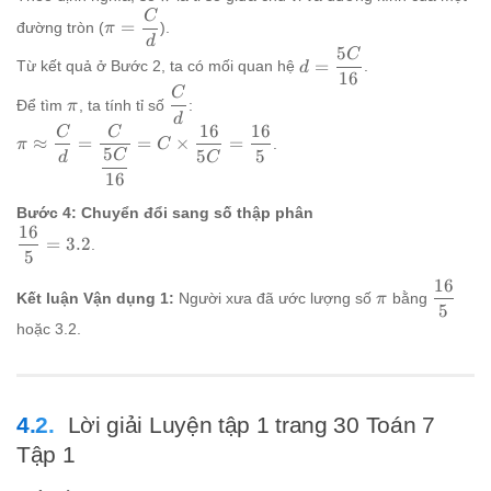
{8} \times
C
\pi =
\dfrac{1}
=
đường tròn (
).
π
\dfrac{C}
d
{2} =
5
C
d =
{d}
=
Từ kết quả ở Bước 2, ta có mối quan hệ
.
\dfrac{5C}
d
16
\dfrac{5C}
{16}
C
\pi
\dfrac{C}
{16}
Để tìm
, ta tính tỉ số
:
π
{d}
d
16
16
C
C
\pi \approx
≈
=
=
×
=
.
π
C
5
5
5
\dfrac{C}
C
d
C
{d} =
16
\dfrac{C}
Bước 4: Chuyển đổi sang số thập phân
{\dfrac{5C}
16
\dfrac{16}
{16}} = C
=
3.2
.
5
{5} = 3.2
\times
16
\dfrac{16}
\pi
\dfrac
Kết luận Vận dụng 1:
Người xưa đã ước lượng số
bằng
π
{5C} =
5
{5}
hoặc 3.2.
\dfrac{16}
{5}
Lời giải Luyện tập 1 trang 30 Toán 7
Tập 1