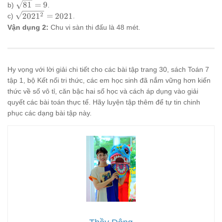
= 4
\sqrt{81}
81
=
9
b)
.
= 9
\sqrt{2021^2}
2
202
1
=
2021
c)
.
= 2021
Vận dụng 2:
Chu vi sàn thi đấu là 48 mét.
Hy vọng với lời giải chi tiết cho các bài tập trang 30, sách Toán 7
tập 1, bộ Kết nối tri thức, các em học sinh đã nắm vững hơn kiến
thức về số vô tỉ, căn bậc hai số học và cách áp dụng vào giải
quyết các bài toán thực tế. Hãy luyện tập thêm để tự tin chinh
phục các dạng bài tập này.