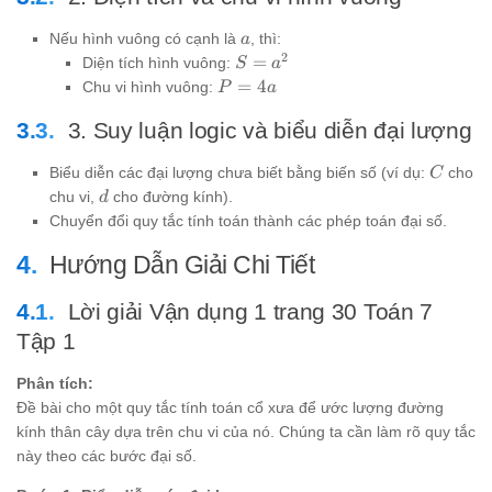
a
Nếu hình vuông có cạnh là
, thì:
a
2
S =
=
Diện tích hình vuông:
S
a
a^2
P
=
4
Chu vi hình vuông:
P
a
=
3. Suy luận logic và biểu diễn đại lượng
4a
C
Biểu diễn các đại lượng chưa biết bằng biến số (ví dụ:
cho
C
d
chu vi,
cho đường kính).
d
Chuyển đổi quy tắc tính toán thành các phép toán đại số.
Hướng Dẫn Giải Chi Tiết
Lời giải Vận dụng 1 trang 30 Toán 7
Tập 1
Phân tích:
Đề bài cho một quy tắc tính toán cổ xưa để ước lượng đường
kính thân cây dựa trên chu vi của nó. Chúng ta cần làm rõ quy tắc
này theo các bước đại số.