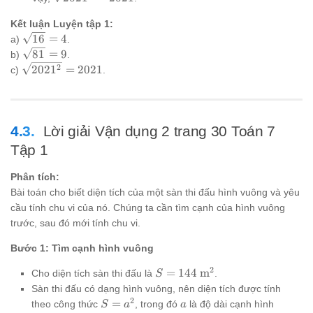
2021
= 2021
Kết luận Luyện tập 1:
\sqrt{16}
16
=
4
a)
.
= 4
\sqrt{81}
81
=
9
b)
.
= 9
\sqrt{2021^2}
2
202
1
=
2021
c)
.
= 2021
Lời giải Vận dụng 2 trang 30 Toán 7
Tập 1
Phân tích:
Bài toán cho biết diện tích của một sàn thi đấu hình vuông và yêu
cầu tính chu vi của nó. Chúng ta cần tìm cạnh của hình vuông
trước, sau đó mới tính chu vi.
Bước 1: Tìm cạnh hình vuông
2
S =
=
144
m
Cho diện tích sàn thi đấu là
.
S
144
Sàn thi đấu có dạng hình vuông, nên diện tích được tính
\text{
2
S =
a
=
theo công thức
, trong đó
là độ dài cạnh hình
S
a
a