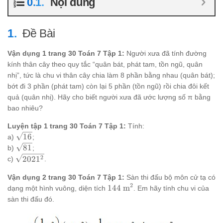
Nội dung
Đề Bài
Vận dụng 1 trang 30 Toán 7 Tập 1:
Người xưa đã tính đường
kính thân cây theo quy tắc “quân bát, phát tam, tồn ngũ, quân
nhị”, tức là chu vi thân cây chia làm 8 phần bằng nhau (quân bát);
bớt đi 3 phần (phát tam) còn lại 5 phần (tồn ngũ) rồi chia đôi kết
quả (quân nhị). Hãy cho biết người xưa đã ước lượng số π bằng
bao nhiêu?
Luyện tập 1 trang 30 Toán 7 Tập 1:
Tính:
\sqrt{16}
16
a)
;
\sqrt{81}
81
b)
;
\sqrt{2021^2}
2
202
1
c)
.
Vận dụng 2 trang 30 Toán 7 Tập 1:
Sàn thi đấu bộ môn cử tạ có
2
144
144
m
dạng một hình vuông, diện tích
. Em hãy tính chu vi của
\text{
sàn thi đấu đó.
m}^2