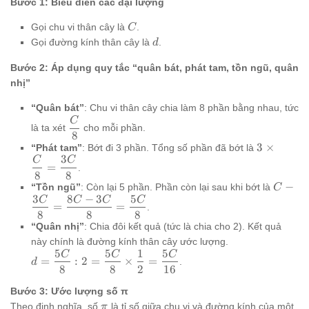
Bước 1: Biểu diễn các đại lượng
C
Gọi chu vi thân cây là
.
C
d
Gọi đường kính thân cây là
.
d
Bước 2: Áp dụng quy tắc “quân bát, phát tam, tồn ngũ, quân
nhị”
“Quân bát”
: Chu vi thân cây chia làm 8 phần bằng nhau, tức
C
\dfrac{C}
là ta xét
cho mỗi phần.
8
{8}
3 \times
3
×
“Phát tam”
: Bớt đi 3 phần. Tổng số phần đã bớt là
3
\dfrac{C
C
C
=
.
{8} =
8
8
C -
−
\dfrac{3
“Tồn ngũ”
: Còn lại 5 phần. Phần còn lại sau khi bớt là
C
3
8
−
3
5
\dfrac
C
C
C
C
{8}
=
=
.
{8} =
8
8
8
\dfrac
“Quân nhị”
: Chia đôi kết quả (tức là chia cho 2). Kết quả
- 3C}{
này chính là đường kính thân cây ước lượng.
5
5
1
5
\dfrac
C
C
C
d =
=
:
2
=
×
=
.
d
{8}
8
8
2
16
\dfrac{5C}
{8} : 2 =
Bước 3: Ước lượng số π
\dfrac{5C}
\pi
Theo định nghĩa, số
là tỉ số giữa chu vi và đường kính của một
π