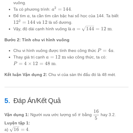
m}^2
a^2
vuông.
2
a^2
=
144
Ta có phương trình:
.
a
=
a
12^2
Để tìm
, ta cần tìm căn bậc hai số học của 144. Ta biết
a
144
=
2
12
1
2
=
144
12
và
là số dương.
144
a =
=
144
=
12
m
Vậy, độ dài cạnh hình vuông là
.
a
\sqrt{144}
Bước 2: Tính chu vi hình vuông
= 12
\text{ m}
P
=
4
Chu vi hình vuông được tính theo công thức
.
P
a
=
a = 12
=
12
m
Thay giá trị cạnh
vào công thức, ta có:
a
4a
\text{
P = 4
=
4
×
12
=
48
m
.
P
m}
\times
Kết luận Vận dụng 2:
12 =
Chu vi của sàn thi đấu đó là 48 mét.
48
\text{
m}
Đáp Án/Kết Quả
16
\pi
\dfrac{16}
Vận dụng 1:
Người xưa ước lượng số
bằng
hay 3.2.
π
5
{5}
Luyện tập 1:
\sqrt{16}
16
=
4
a)
.