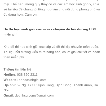
mại. Thế nên, mong quý thầy cô và các em học sinh góp ý, chia
sẻ tài liệu để chúng tôi tổng hợp làm cho nội dung phong phú và
đa dạng hơn. Cảm ơn.
Đề thi học sinh giỏi các môn - chuyên đề bồi dưỡng HSG
miễn phí
Kho đề thi học sinh giỏi các cấp và đề thi lớp chuyên toàn quốc.
Tài liệu bồi dưỡng kiến thức nâng cao, có lời giải chi tiết và hoàn
toàn miễn phí.
Thông tin liên hệ
Hotline
: 038 820 2311
Website:
dehocsinhgioi.com
Địa chỉ:
52 Ng. 177 P. Định Công, Định Công, Thanh Xuân, Hà
Nội
Gmail:
dethihsg.com@gmail.com