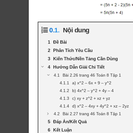
Nội dung
Đề Bài
Phân Tích Yêu Cầu
Kiến Thức/Nền Tảng Cần Dùng
Hướng Dẫn Giải Chi Tiết
Bài 2.26 trang 46 Toán 8 Tập 1
a) x^2 – 6x + 9 – y^2
b) 4x^2 – y^2 + 4y – 4
c) xy + z^2 + xz + yz
d) x^2 – 4xy + 4y^2 + xz – 2yz
Bài 2.27 trang 46 Toán 8 Tập 1
Đáp Án/Kết Quả
Kết Luận