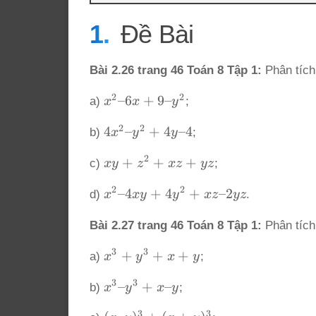
Đề Bài
Bài 2.26 trang 46 Toán 8 Tập 1:
Phân tích
2
2
x^2
–6
+
9–
a)
x
x
y
;
–
2
2
4x^2
4
–
+
4
–4
b)
x
y
y
;
6x
–
+ 9
2
xy
+
+
+
c)
x
y
z
x
z
yz
;
y^2
–
+
+
y^2
2
2
x^2
–4
+
4
+
–2
d)
x
x
y
y
x
z
yz
.
z^2
4y –
–
+
4
Bài 2.27 trang 46 Toán 8 Tập 1:
Phân tích
4xy
xz
+
+
3
3
x^3
+
+
+
a)
x
y
x
y
;
4y^2
yz
+
+ xz
3
3
x^3
–
+
–
b)
x
y
x
y
;
y^3
–
–
+
2yz
3
3