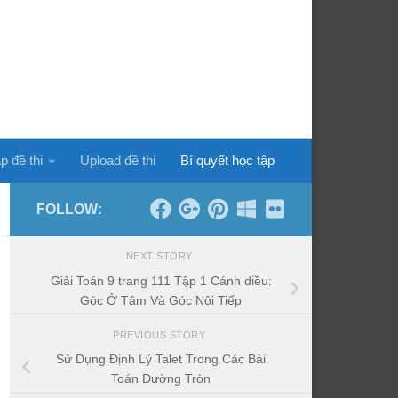
p đề thi
Upload đề thi
Bí quyết học tập
FOLLOW:
NEXT STORY
Giải Toán 9 trang 111 Tập 1 Cánh diều:
Góc Ở Tâm Và Góc Nội Tiếp
PREVIOUS STORY
Sử Dụng Định Lý Talet Trong Các Bài
Toán Đường Tròn