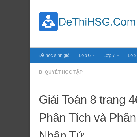
Skip to content
Đề học sinh giỏi
Lớp 6
Lớp 7
Lớp
BÍ QUYẾT HỌC TẬP
Giải Toán 8 trang 46
Phân Tích và Phân
Nhân Tử