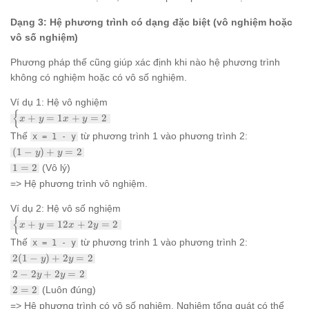
Dạng 3: Hệ phương trình có dạng đặc biệt (vô nghiệm hoặc
vô số nghiệm)
Phương pháp thế cũng giúp xác định khi nào hệ phương trình
không có nghiệm hoặc có vô số nghiệm.
Ví dụ 1: Hệ vô nghiệm
{
\begin{cases}
+
=
1
+
=
2
x
y
x
y
x + y = 1 x +
Thế
từ phương trình 1 vào phương trình 2:
x = 1 - y
y = 2
(1
\end{cases}
(
1
−
)
+
=
2
y
y
-
1
1
=
2
(Vô lý)
y)
=
=> Hệ phương trình vô nghiệm.
+
2
y
=
Ví dụ 2: Hệ vô số nghiệm
{
2
\begin{cases}
+
=
12
+
2
=
2
x
y
x
y
x + y = 1 2x
Thế
từ phương trình 1 vào phương trình 2:
x = 1 - y
+ 2y = 2
2(1
\end{cases}
2
(
1
−
)
+
2
=
2
y
y
-
2
2
−
2
+
2
=
2
y
y
y)
-
2
2
=
2
(Luôn đúng)
+
2y
=
2y
=> Hệ phương trình có vô số nghiệm. Nghiệm tổng quát có thể
+