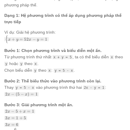
phương pháp thế.
Dạng 1: Hệ phương trình có thể áp dụng phương pháp thế
trực tiếp
Ví dụ: Giải hệ phương trình:
{
\begin{cases}
+
=
52
−
=
1
x
y
x
y
x + y = 5 2x -
y = 1
Bước 1: Chọn phương trình và biểu diễn một ẩn.
\end{cases}
Từ phương trình thứ nhất
, ta có thể biểu diễn
theo
x + y = 5
x
hoặc
theo
.
y
y
x
Chọn biểu diễn
theo
:
.
y
x
y = 5 - x
Bước 2: Thế biểu thức vào phương trình còn lại.
Thay
vào phương trình thứ hai
:
y = 5 - x
2x - y = 1
2x
2
−
(
5
−
)
=
1
x
x
-
(5
Bước 3: Giải phương trình một ẩn.
-
2x
2
−
5
+
=
1
x
x
x)
-
3x
=
3
=
1
+
5
x
5
=
1
3x
3
=
6
+
x
1
=
6