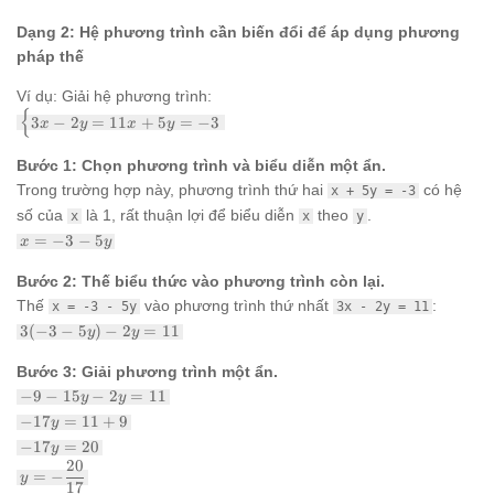
Dạng 2: Hệ phương trình cần biến đổi để áp dụng phương
pháp thế
Ví dụ: Giải hệ phương trình:
{
\begin{cases}
3
−
2
=
11
+
5
=
−
3
x
y
x
y
3x - 2y = 11 x
+ 5y = -3
Bước 1: Chọn phương trình và biểu diễn một ẩn.
\end{cases}
Trong trường hợp này, phương trình thứ hai
có hệ
x + 5y = -3
số của
là 1, rất thuận lợi để biểu diễn
theo
.
x
x
y
x
=
−
3
−
5
x
y
=
-3
Bước 2: Thế biểu thức vào phương trình còn lại.
-
Thế
vào phương trình thứ nhất
:
x = -3 - 5y
3x - 2y = 11
5y
3(-3
3
(
−
3
−
5
)
−
2
=
11
y
y
-
5y)
Bước 3: Giải phương trình một ẩn.
- 2y
-9 -
−
9
−
15
−
2
=
11
y
y
=
15y
-17y
11
−
17
=
11
+
9
y
-
=
-17y
−
17
=
20
2y
y
11
=
20
=
y = -
+ 9
=
−
y
20
11
\dfrac{20}
17