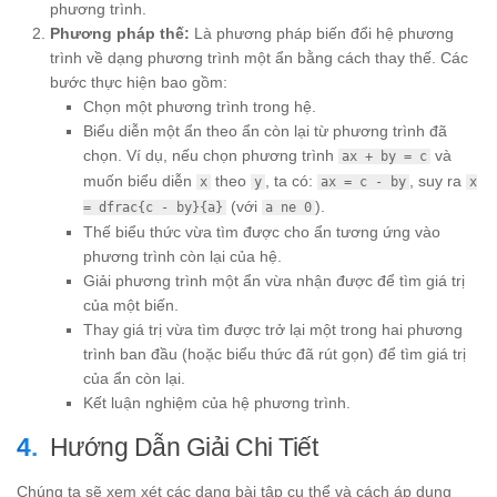
phương trình.
Phương pháp thế:
Là phương pháp biến đổi hệ phương
trình về dạng phương trình một ẩn bằng cách thay thế. Các
bước thực hiện bao gồm:
Chọn một phương trình trong hệ.
Biểu diễn một ẩn theo ẩn còn lại từ phương trình đã
chọn. Ví dụ, nếu chọn phương trình
và
ax + by = c
muốn biểu diễn
theo
, ta có:
, suy ra
x
y
ax = c - by
x
(với
).
= dfrac{c - by}{a}
a ne 0
Thế biểu thức vừa tìm được cho ẩn tương ứng vào
phương trình còn lại của hệ.
Giải phương trình một ẩn vừa nhận được để tìm giá trị
của một biến.
Thay giá trị vừa tìm được trở lại một trong hai phương
trình ban đầu (hoặc biểu thức đã rút gọn) để tìm giá trị
của ẩn còn lại.
Kết luận nghiệm của hệ phương trình.
Hướng Dẫn Giải Chi Tiết
Chúng ta sẽ xem xét các dạng bài tập cụ thể và cách áp dụng