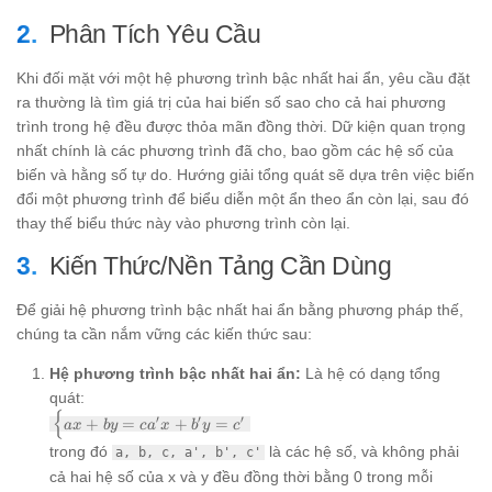
Phân Tích Yêu Cầu
Khi đối mặt với một hệ phương trình bậc nhất hai ẩn, yêu cầu đặt
ra thường là tìm giá trị của hai biến số sao cho cả hai phương
trình trong hệ đều được thỏa mãn đồng thời. Dữ kiện quan trọng
nhất chính là các phương trình đã cho, bao gồm các hệ số của
biến và hằng số tự do. Hướng giải tổng quát sẽ dựa trên việc biến
đổi một phương trình để biểu diễn một ẩn theo ẩn còn lại, sau đó
thay thế biểu thức này vào phương trình còn lại.
Kiến Thức/Nền Tảng Cần Dùng
Để giải hệ phương trình bậc nhất hai ẩn bằng phương pháp thế,
chúng ta cần nắm vững các kiến thức sau:
Hệ phương trình bậc nhất hai ẩn:
Là hệ có dạng tổng
quát:
{
\begin{cases}
′
′
′
+
=
+
=
a
x
b
y
c
a
x
b
y
c
ax + by = c
trong đó
là các hệ số, và không phải
a, b, c, a', b', c'
a'x + b'y = c'
\end{cases}
cả hai hệ số của x và y đều đồng thời bằng 0 trong mỗi