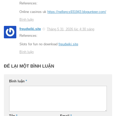
References:
Online casinos uk
https://nellqncs931943.blogunteer.com/
Bình luận
freudwiki.site
Tháng 5 31, 2026 lúc 4:30 sáng
References:
Slots for fun no download
freudwiki.site
Bình luận
ĐỂ LẠI MỘT BÌNH LUẬN
Bình luận
*
Tên
*
Email
*