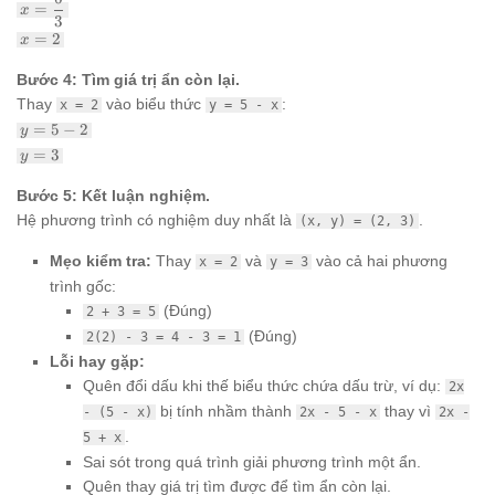
x
x =
+
=
x
6
=
\dfrac{6}
3
5
x
1
=
2
{3}
x
=
2
Bước 4: Tìm giá trị ẩn còn lại.
Thay
vào biểu thức
:
x = 2
y = 5 - x
y
=
5
−
2
y
=
y
=
3
y
5
=
-
3
Bước 5: Kết luận nghiệm.
2
Hệ phương trình có nghiệm duy nhất là
.
(x, y) = (2, 3)
Mẹo kiểm tra:
Thay
và
vào cả hai phương
x = 2
y = 3
trình gốc:
(Đúng)
2 + 3 = 5
(Đúng)
2(2) - 3 = 4 - 3 = 1
Lỗi hay gặp:
Quên đổi dấu khi thế biểu thức chứa dấu trừ, ví dụ:
2x
bị tính nhầm thành
thay vì
- (5 - x)
2x - 5 - x
2x -
.
5 + x
Sai sót trong quá trình giải phương trình một ẩn.
Quên thay giá trị tìm được để tìm ẩn còn lại.