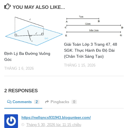
YOU MAY ALSO LIKE...
Giải Toán Lớp 3 Trang 47, 48
SGK: Thực Hành Đo Độ Dài
Định Lý Ba Đường Vuông
(Chân Trời Sáng Tạo)
Góc
THÁNG 1 15, 2026
THÁNG 1 6, 2026
2 RESPONSES
Comments
2
Pingbacks
0
https://nellqncs931943.blogunteer.com/
Tháng 5 30, 2026 lúc 11:15 chiều