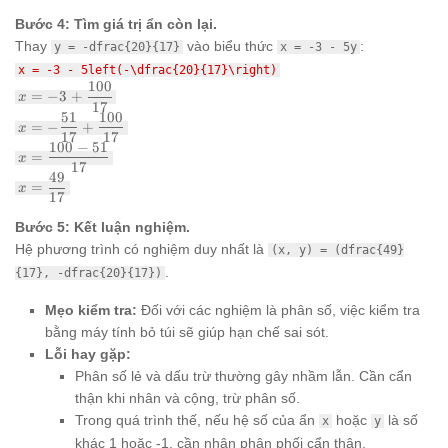
{17}
Bước 4: Tìm giá trị ẩn còn lại.
Thay
vào biểu thức
:
y = -dfrac{20}{17}
x = -3 - 5y
x = -3 - 5left(-\dfrac{20}{17}\right)
100
x = -3 +
=
−
3
+
x
\dfrac{100}
17
51
100
x = -
{17}
=
−
+
x
\dfrac{51}
17
17
100
−
51
x =
{17} +
=
x
\dfrac{100
17
\dfrac{100}
49
x =
- 51}{17}
=
{17}
x
\dfrac{49}
17
{17}
Bước 5: Kết luận nghiệm.
Hệ phương trình có nghiệm duy nhất là
(x, y) = (dfrac{49}
.
{17}, -dfrac{20}{17})
Mẹo kiểm tra:
Đối với các nghiệm là phân số, việc kiểm tra
bằng máy tính bỏ túi sẽ giúp hạn chế sai sót.
Lỗi hay gặp:
Phân số lẻ và dấu trừ thường gây nhầm lẫn. Cần cẩn
thận khi nhân và cộng, trừ phân số.
Trong quá trình thế, nếu hệ số của ẩn
hoặc
là số
x
y
khác 1 hoặc -1, cần nhân phân phối cẩn thận.