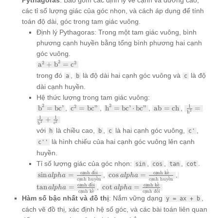
Pythagoras
: Bao gồm các định lý về cạnh và đường cao,
các tỉ số lượng giác của góc nhọn, và cách áp dụng để tính
toán độ dài, góc trong tam giác vuông.
Định lý Pythagoras: Trong một tam giác vuông, bình
phương cạnh huyền bằng tổng bình phương hai cạnh
góc vuông.
\text{a}^2
2
2
2
a
+
b
=
c
+
trong đó
,
là độ dài hai cạnh góc vuông và
là độ
a
b
c
\text{b}^2
dài cạnh huyền.
=
\text{c}^2
Hệ thức lượng trong tam giác vuông:
\text{b}^2
\text{c}^2
\text{h}^2
\text{ab}
\frac{1}
2
2
1
2
b
=
bc’
,
c
=
bc”
,
h
=
bc’
⋅
bc”
,
ab
=
ch
,
=
2
h
=
=
=
=
{\text{h
1
1
+
2
\text{bc'}
\text{bc''}
\text{bc'}
\text{ch}
= \frac{
2
c
b
với
là chiều cao,
,
là hai cạnh góc vuông,
,
h
b
\cdot
c
{\text{b
c'
\text{bc''}
+ \frac{
là hình chiếu của hai cạnh góc vuông lên cạnh
c''
{\text{c
huyền.
Tỉ số lượng giác của góc nhọn:
,
,
,
.
sin
cos
tan
cot
ˊ
ˋ
\sin alpha =
\cos alpha =
\tan alpha 
cạnh
đ
ˆ
o
i
cạnh k
ˆ
e
s
i
n
=
,
c
o
s
=
,
a
lp
ha
a
lp
ha
ˋ
ˋ
cạnh huy
ˆ
e
n
cạnh huy
ˆ
e
n
\frac{\text{cạnh
\frac{\text{cạnh
\frac{\text
ˊ
ˋ
\cot alpha =
cạnh
đ
ˆ
o
i
cạnh k
ˆ
e
t
a
n
=
,
c
o
t
=
a
lp
ha
a
lp
ha
đối}}
kề}}{\text{cạnh
đối}}
ˋ
ˊ
cạnh k
ˆ
e
cạnh
đ
ˆ
o
i
\frac{\text{cạnh
{\text{cạnh
huyền}}
{\text{cạn
Hàm số bậc nhất và đồ thị
: Nắm vững dạng
,
y = ax + b
kề}}{\text{cạnh
huyền}}
kề}}
cách vẽ đồ thị, xác định hệ số góc, và các bài toán liên quan
đối}}