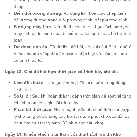
đúng.
Biến đổi tương đương
: Áp dụng linh hoạt các phép biến
đổi tương đương trong giải phương trình, bất phương trình.
Sử dụng máy tính
: Nếu đề thi cho phép, học cách sử dụng
máy tính bỏ túi hiệu quả để kiểm tra kết quả hoặc hỗ trợ tính
toán.
Dự đoán đáp án
: Từ dữ liệu đề bài, đôi khi có thể “dự đoán”
hoặc khoanh vùng đáp án hợp lý, đặc biệt với các bài toán
có tính thực tế.
Ngày 12: Giải đề kết hợp thời gian và trình bày chi tiết
Làm đề chuẩn
: Tiếp tục làm một đề thi chuẩn trong đúng
120 phút.
Soát lỗi
: Sau khi hoàn thành, dành thời gian để soát lại từng
lỗi tính toán, lỗi logic, lỗi trình bày.
Phân bổ thời gian
: Nhấn mạnh việc phân bổ thời gian hợp
lý cho từng phần, từng câu hỏi (ví dụ: 5 phút cho câu dễ, 15
phút cho câu trung bình, 30 phút cho câu khó).
Ngày 13: Khiêu chiến bản thân với thử thách đề thi khó