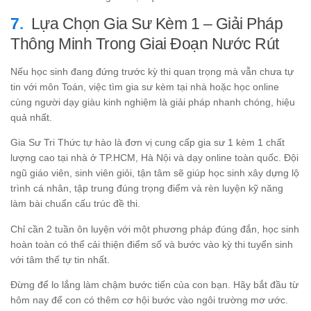
Lựa Chọn Gia Sư Kèm 1 – Giải Pháp
Thông Minh Trong Giai Đoạn Nước Rút
Nếu học sinh đang đứng trước kỳ thi quan trọng mà vẫn chưa tự
tin với môn Toán, việc tìm gia sư kèm tại nhà hoặc học online
cùng người dạy giàu kinh nghiệm là giải pháp nhanh chóng, hiệu
quả nhất.
Gia Sư Tri Thức tự hào là đơn vị cung cấp gia sư 1 kèm 1 chất
lượng cao tại nhà ở TP.HCM, Hà Nội và dạy online toàn quốc. Đội
ngũ giáo viên, sinh viên giỏi, tận tâm sẽ giúp học sinh xây dựng lộ
trình cá nhân, tập trung đúng trọng điểm và rèn luyện kỹ năng
làm bài chuẩn cấu trúc đề thi.
Chỉ cần 2 tuần ôn luyện với một phương pháp đúng đắn, học sinh
hoàn toàn có thể cải thiện điểm số và bước vào kỳ thi tuyển sinh
với tâm thế tự tin nhất.
Đừng để lo lắng làm chậm bước tiến của con bạn. Hãy bắt đầu từ
hôm nay để con có thêm cơ hội bước vào ngôi trường mơ ước.