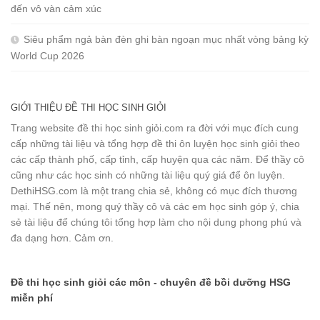
đến vô vàn cảm xúc
Siêu phẩm ngả bàn đèn ghi bàn ngoạn mục nhất vòng bảng kỳ
World Cup 2026
GIỚI THIỆU ĐỀ THI HỌC SINH GIỎI
Trang website đề thi học sinh giỏi.com ra đời với mục đích cung
cấp những tài liệu và tổng hợp đề thi ôn luyện học sinh giỏi theo
các cấp thành phố, cấp tỉnh, cấp huyện qua các năm. Để thầy cô
cũng như các học sinh có những tài liệu quý giá để ôn luyện.
DethiHSG.com là một trang chia sẻ, không có mục đích thương
mại. Thế nên, mong quý thầy cô và các em học sinh góp ý, chia
sẻ tài liệu để chúng tôi tổng hợp làm cho nội dung phong phú và
đa dạng hơn. Cảm ơn.
Đề thi học sinh giỏi các môn - chuyên đề bồi dưỡng HSG
miễn phí