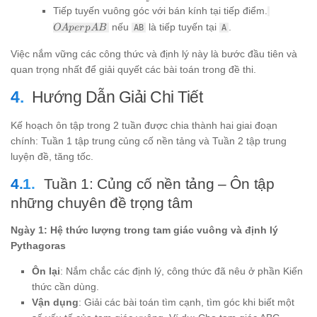
AIB =
OA
Tiếp tuyến vuông góc với bán kính tại tiếp điểm.
\frac{1}
perp
nếu
là tiếp tuyến tại
.
O
A
p
er
{2}
p
A
B
AB
A
AB
angle
ACB
Việc nắm vững các công thức và định lý này là bước đầu tiên và
quan trọng nhất để giải quyết các bài toán trong đề thi.
Hướng Dẫn Giải Chi Tiết
Kế hoạch ôn tập trong 2 tuần được chia thành hai giai đoạn
chính: Tuần 1 tập trung củng cố nền tảng và Tuần 2 tập trung
luyện đề, tăng tốc.
Tuần 1: Củng cố nền tảng – Ôn tập
những chuyên đề trọng tâm
Ngày 1: Hệ thức lượng trong tam giác vuông và định lý
Pythagoras
Ôn lại
: Nắm chắc các định lý, công thức đã nêu ở phần Kiến
thức cần dùng.
Vận dụng
: Giải các bài toán tìm cạnh, tìm góc khi biết một