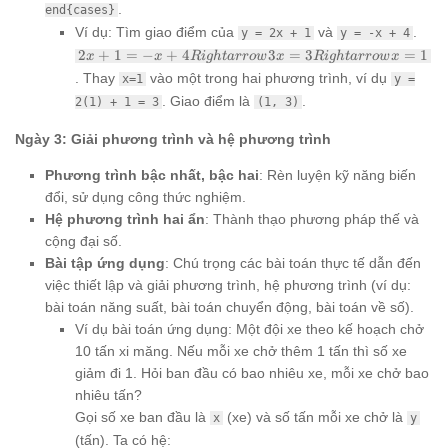
.
end{cases}
Ví dụ: Tìm giao điểm của
và
.
y = 2x + 1
y = -x + 4
2x + 1 = -
2
+
1
=
−
+
4
3
=
3
=
1
x
x
R
i
g
h
t
a
rro
w
x
R
i
g
h
t
a
rro
w
x
x + 4
. Thay
vào một trong hai phương trình, ví dụ
x=1
y =
Rightarrow
. Giao điểm là
.
2(1) + 1 = 3
3x = 3
(1, 3)
Rightarrow
x = 1
Ngày 3: Giải phương trình và hệ phương trình
Phương trình bậc nhất, bậc hai
: Rèn luyện kỹ năng biến
đổi, sử dụng công thức nghiệm.
Hệ phương trình hai ẩn
: Thành thạo phương pháp thế và
cộng đại số.
Bài tập ứng dụng
: Chú trọng các bài toán thực tế dẫn đến
việc thiết lập và giải phương trình, hệ phương trình (ví dụ:
bài toán năng suất, bài toán chuyển động, bài toán về số).
Ví dụ bài toán ứng dụng: Một đội xe theo kế hoạch chở
10 tấn xi măng. Nếu mỗi xe chở thêm 1 tấn thì số xe
giảm đi 1. Hỏi ban đầu có bao nhiêu xe, mỗi xe chở bao
nhiêu tấn?
Gọi số xe ban đầu là
(xe) và số tấn mỗi xe chở là
x
y
(tấn). Ta có hệ: