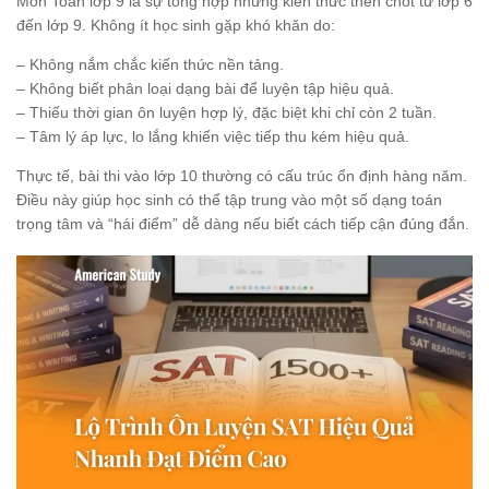
Môn Toán lớp 9 là sự tổng hợp những kiến thức then chốt từ lớp 6
đến lớp 9. Không ít học sinh gặp khó khăn do:
– Không nắm chắc kiến thức nền tảng.
– Không biết phân loại dạng bài để luyện tập hiệu quả.
– Thiếu thời gian ôn luyện hợp lý, đặc biệt khi chỉ còn 2 tuần.
– Tâm lý áp lực, lo lắng khiến việc tiếp thu kém hiệu quả.
Thực tế, bài thi vào lớp 10 thường có cấu trúc ổn định hàng năm.
Điều này giúp học sinh có thể tập trung vào một số dạng toán
trọng tâm và “hái điểm” dễ dàng nếu biết cách tiếp cận đúng đắn.