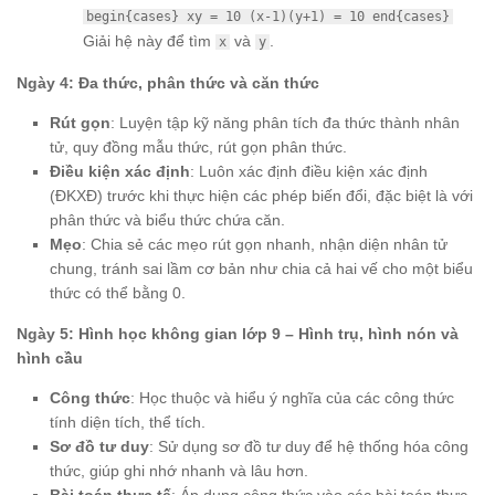
begin{cases} xy = 10 (x-1)(y+1) = 10 end{cases}
Giải hệ này để tìm
và
.
x
y
Ngày 4: Đa thức, phân thức và căn thức
Rút gọn
: Luyện tập kỹ năng phân tích đa thức thành nhân
tử, quy đồng mẫu thức, rút gọn phân thức.
Điều kiện xác định
: Luôn xác định điều kiện xác định
(ĐKXĐ) trước khi thực hiện các phép biến đổi, đặc biệt là với
phân thức và biểu thức chứa căn.
Mẹo
: Chia sẻ các mẹo rút gọn nhanh, nhận diện nhân tử
chung, tránh sai lầm cơ bản như chia cả hai vế cho một biểu
thức có thể bằng 0.
Ngày 5: Hình học không gian lớp 9 – Hình trụ, hình nón và
hình cầu
Công thức
: Học thuộc và hiểu ý nghĩa của các công thức
tính diện tích, thể tích.
Sơ đồ tư duy
: Sử dụng sơ đồ tư duy để hệ thống hóa công
thức, giúp ghi nhớ nhanh và lâu hơn.