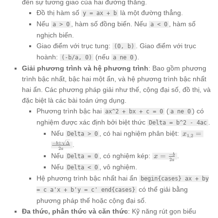
đến sự tương giao của hai đường thẳng.
Đồ thị hàm số
là một đường thẳng.
y = ax + b
Nếu
, hàm số đồng biến. Nếu
, hàm số
a > 0
a < 0
nghịch biến.
Giao điểm với trục tung:
. Giao điểm với trục
(0, b)
hoành:
(nếu
).
(-b/a, 0)
a ne 0
Giải phương trình và hệ phương trình
: Bao gồm phương
trình bậc nhất, bậc hai một ẩn, và hệ phương trình bậc nhất
hai ẩn. Các phương pháp giải như thế, cộng đại số, đồ thị, và
đặc biệt là các bài toán ứng dụng.
Phương trình bậc hai
(
) có
ax^2 + bx + c = 0
a ne 0
nghiệm được xác định bởi biệt thức
.
Delta = b^2 - 4ac
x_{1,2} =
Nếu
, có hai nghiệm phân biệt:
=
Delta > 0
x
1
,
2
\frac{-b 
−
±
Δ
.
b
\sqrt{\Del
2
a
x =
−
Nếu
, có nghiệm kép:
=
.
b
Delta = 0
x
{2a}
2
a
\frac{-
Nếu
, vô nghiệm.
Delta < 0
b}
Hệ phương trình bậc nhất hai ẩn
begin{cases} ax + by
{2a}
có thể giải bằng
= c a'x + b'y = c' end{cases}
phương pháp thế hoặc cộng đại số.
Đa thức, phân thức và căn thức
: Kỹ năng rút gọn biểu