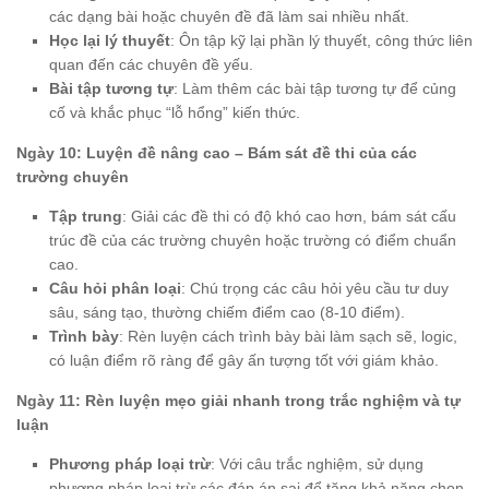
các dạng bài hoặc chuyên đề đã làm sai nhiều nhất.
Học lại lý thuyết
: Ôn tập kỹ lại phần lý thuyết, công thức liên
quan đến các chuyên đề yếu.
Bài tập tương tự
: Làm thêm các bài tập tương tự để củng
cố và khắc phục “lỗ hổng” kiến thức.
Ngày 10: Luyện đề nâng cao – Bám sát đề thi của các
trường chuyên
Tập trung
: Giải các đề thi có độ khó cao hơn, bám sát cấu
trúc đề của các trường chuyên hoặc trường có điểm chuẩn
cao.
Câu hỏi phân loại
: Chú trọng các câu hỏi yêu cầu tư duy
sâu, sáng tạo, thường chiếm điểm cao (8-10 điểm).
Trình bày
: Rèn luyện cách trình bày bài làm sạch sẽ, logic,
có luận điểm rõ ràng để gây ấn tượng tốt với giám khảo.
Ngày 11: Rèn luyện mẹo giải nhanh trong trắc nghiệm và tự
luận
Phương pháp loại trừ
: Với câu trắc nghiệm, sử dụng
phương pháp loại trừ các đáp án sai để tăng khả năng chọn