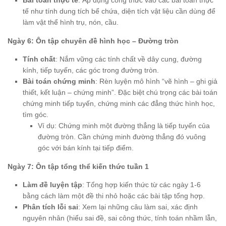
Bài toán thực tế
: Áp dụng công thức vào các bài toán thực
tế như tính dung tích bể chứa, diện tích vật liệu cần dùng để
làm vật thể hình trụ, nón, cầu.
Ngày 6: Ôn tập chuyên đề hình học – Đường tròn
Tính chất
: Nắm vững các tính chất về dây cung, đường
kính, tiếp tuyến, các góc trong đường tròn.
Bài toán chứng minh
: Rèn luyện mô hình “vẽ hình – ghi giả
thiết, kết luận – chứng minh”. Đặc biệt chú trọng các bài toán
chứng minh tiếp tuyến, chứng minh các đẳng thức hình học,
tìm góc.
Ví dụ: Chứng minh một đường thẳng là tiếp tuyến của
đường tròn. Cần chứng minh đường thẳng đó vuông
góc với bán kính tại tiếp điểm.
Ngày 7: Ôn tập tổng thể kiến thức tuần 1
Làm đề luyện tập
: Tổng hợp kiến thức từ các ngày 1-6
bằng cách làm một đề thi nhỏ hoặc các bài tập tổng hợp.
Phân tích lỗi sai
: Xem lại những câu làm sai, xác định
nguyên nhân (hiểu sai đề, sai công thức, tính toán nhầm lẫn,