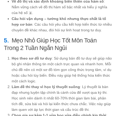
Vẽ đồ thị và xác định khoảng biến thiên của hàm số
:
Nắm vững cách vẽ đồ thị hàm số bậc nhất và hiểu ý nghĩa
của hệ số
.
a
Câu hỏi vận dụng – tưởng khó nhưng thực chất là tổ
hợp cơ bản
: Các câu hỏi yêu cầu kết hợp kiến thức từ nhiều
chuyên đề khác nhau, đòi hỏi sự linh hoạt trong tư duy.
Mẹo Nhỏ Giúp Học Tốt Môn Toán
Trong 2 Tuần Ngắn Ngủi
Học theo sơ đồ tư duy
: Sử dụng bản đồ tư duy sẽ giúp não
bộ ghi nhận thông tin một cách trực quan và nhanh hơn. Mỗi
chủ đề nên có một sơ đồ tóm gọn công thức trọng tâm, ví dụ
hoặc câu hỏi tùy biến. Điều này giúp hệ thống hóa kiến thức
một cách logic.
Làm đề thi thay vì học lý thuyết suông
: Lý thuyết là bàn
đạp nhưng luyện tập chính là cánh cửa để vượt qua kỳ thi.
Học sinh nên dành ít nhất 60-70% thời gian làm bài, phân
tích đề, sửa bài và hỏi lại kiến thức chưa chắc. Việc này giúp
làm quen với áp lực thời gian và cấu trúc đề thi.
Chọn gia sư kèm 1-1 vừa học vừa điều chỉnh kịp thời
: