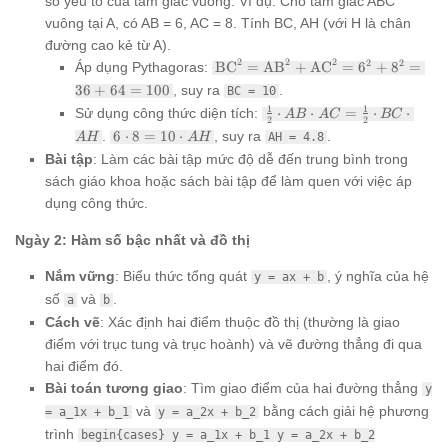
số yếu tố của tam giác vuông. Ví dụ: Cho tam giác ABC
vuông tại A, có AB = 6, AC = 8. Tính BC, AH (với H là chân
đường cao kẻ từ A).
\text{BC}^2
2
2
2
2
2
Áp dụng Pythagoras:
BC
=
AB
+
AC
=
6
+
8
=
=
36
+
64
=
100
, suy ra
.
BC = 10
\text{AB}^2
\frac{1}
1
1
Sử dụng công thức diện tích:
⋅
⋅
=
⋅
⋅
+
A
B
A
C
BC
2
2
{2}
\text{AC}^2
6
.
6
⋅
8
=
10
⋅
, suy ra
.
A
H
A
H
AH = 4.8
\cdot
= 6^2 + 8^2
\cdot
Bài tập
: Làm các bài tập mức độ dễ đến trung bình trong
AB
= 36 + 64 =
8 =
\cdot
sách giáo khoa hoặc sách bài tập để làm quen với việc áp
100
10
AC =
\cdot
dụng công thức.
\frac{1}
AH
{2}
Ngày 2: Hàm số bậc nhất và đồ thị
\cdot
BC
Nắm vững
: Biểu thức tổng quát
, ý nghĩa của hệ
y = ax + b
\cdot
AH
số
và
.
a
b
Cách vẽ
: Xác định hai điểm thuộc đồ thị (thường là giao
điểm với trục tung và trục hoành) và vẽ đường thẳng đi qua
hai điểm đó.
Bài toán tương giao
: Tìm giao điểm của hai đường thẳng
y
và
bằng cách giải hệ phương
= a_1x + b_1
y = a_2x + b_2
trình
begin{cases} y = a_1x + b_1 y = a_2x + b_2