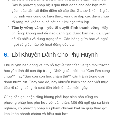
Đây là phương pháp hiệu quả nhất dành cho các bạn mất
gốc hoặc cần cải thiện điểm số cấp tốc. Gia sư 1 kèm 1 giúp
học sinh vừa củng cố kiến thức, vừa giải đáp các điểm chưa
rõ ràng mà không bị bỏ sót như khi học trên lớp.
Tâm lý vững vàng – yếu tố quyết định thành công
: Hãy
tin rằng: không một đề nào đánh gục được bạn nếu đã luyện
đề đủ nhiều và đúng trọng tâm. Cân bằng giữa học và nghỉ
ngơi sẽ giúp não bộ hoạt động dẻo dai.
Lời Khuyên Dành Cho Phụ Huynh
Phụ huynh nên đóng vai trò hỗ trợ về tinh thần và tạo môi trường
học yên tĩnh để con tập trung. Những câu hỏi như “Con làm xong
chưa?” hay “Sao con còn học chậm thế?” cần tránh trong giai
đoạn nước rút. Thay vào đó, hãy khuyến khích các con viết mục
tiêu rõ ràng, cùng rà soát tiến trình ôn tập mỗi ngày.
Cũng cần ghi nhận rằng không phải học sinh nào cũng có
phương pháp học phù hợp với bản thân. Một đội ngũ gia sư kinh
nghiệm, có phương pháp sư phạm chuyên biệt sẽ giúp tháo gỡ
khó khăn nhanh chóng và hiệu quả hơn.