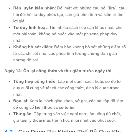
Rèn luyện kiên nhẫn
: Đối mặt với những câu hỏi “lừa”, câu
hỏi đòi hỏi tư duy phức tạp, cần giữ bình tĩnh và kiên trì tìm
lời giải.
Tư duy linh hoạt
: Tìm nhiều cách tiếp cận khác nhau cho
một bài toán, không bó buộc vào một phương pháp duy
nhất.
Không bỏ sót điểm
: Đảm bảo không bỏ sót những điểm số
từ các chi tiết nhỏ, các phép tính tưởng chừng đơn giản
nhưng dễ sai.
Ngày 14: Ôn lại công thức và thư giãn trước ngày thi
Tổng hợp công thức
: Lập một danh sách hoặc sơ đồ tư
duy cuối cùng về tất cả các công thức, định lý quan trọng
nhất.
Đọc lại
: Xem lại sách giáo khoa, vở ghi, các bài tập đã làm
để củng cố kiến thức và sự tự tin.
Thư giãn
: Tập trung vào việc nghỉ ngơi, ăn uống đủ chất,
giữ tâm lý thoải mái, tránh học nhồi nhét vào phút cuối.
Các Dạng Bài Không Thể Bỏ Qua Khi