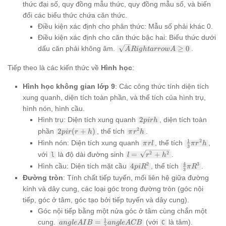
thức đại số, quy đồng mẫu thức, quy đồng mẫu số, và biến
đổi các biểu thức chứa căn thức.
Điều kiện xác định cho phân thức: Mẫu số phải khác 0.
Điều kiện xác định cho căn thức bậc hai: Biểu thức dưới
\sqrt{A}
dấu căn phải không âm.
≥
0
.
A
R
i
g
h
t
a
rro
w
A
Rightarrow
A \ge 0
Tiếp theo là các kiến thức về
Hình học
:
Hình học không gian lớp 9
: Các công thức tính diện tích
xung quanh, diện tích toàn phần, và thể tích của hình trụ,
hình nón, hình cầu.
2pi
Hình trụ: Diện tích xung quanh
2
, diện tích toàn
p
i
r
h
rh
2pi
\pi
2
phần
2
(
+
)
, thể tích
.
p
i
r
r
h
π
r
h
r(r+h)
r^2h
\pi
\frac{1}
1
2
Hình nón: Diện tích xung quanh
, thể tích
,
π
r
l
π
r
h
3
rl
{3}\pi
l =
2
2
với
là độ dài đường sinh
=
+
.
l
l
r
h
r^2h
\sqrt{r^2+h^2}
4pi
\frac{4}
4
2
3
Hình cầu: Diện tích mặt cầu
4
, thể tích
.
p
i
R
π
R
3
R^2
{3}\pi
Đường tròn
: Tính chất tiếp tuyến, mối liên hệ giữa đường
R^3
kính và dây cung, các loại góc trong đường tròn (góc nội
tiếp, góc ở tâm, góc tạo bởi tiếp tuyến và dây cung).
Góc nội tiếp bằng một nửa góc ở tâm cùng chắn một
angle
1
cung.
=
(với
là tâm).
an
g
l
e
A
I
B
an
g
l
e
A
CB
C
2