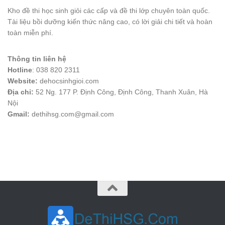
Kho đề thi học sinh giỏi các cấp và đề thi lớp chuyên toàn quốc.
Tài liệu bồi dưỡng kiến thức nâng cao, có lời giải chi tiết và hoàn
toàn miễn phí.
Thông tin liên hệ
Hotline
: 038 820 2311
Website:
dehocsinhgioi.com
Địa chỉ:
52 Ng. 177 P. Định Công, Định Công, Thanh Xuân, Hà
Nội
Gmail:
dethihsg.com@gmail.com
vin88
 , 
game bài đổi thưởng
 , 
iwin68
 , 
Good88