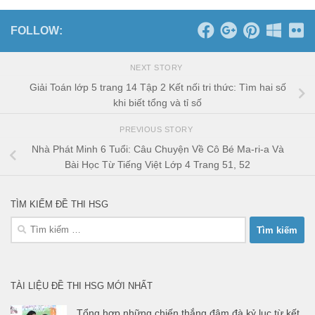
FOLLOW:
NEXT STORY
Giải Toán lớp 5 trang 14 Tập 2 Kết nối tri thức: Tìm hai số
khi biết tổng và tỉ số
PREVIOUS STORY
Nhà Phát Minh 6 Tuổi: Câu Chuyện Về Cô Bé Ma-ri-a Và
Bài Học Từ Tiếng Việt Lớp 4 Trang 51, 52
TÌM KIẾM ĐỀ THI HSG
Tìm
kiếm
cho:
TÀI LIỆU ĐỀ THI HSG MỚI NHẤT
Tổng hợp những chiến thắng đậm đà kỷ lục từ kết