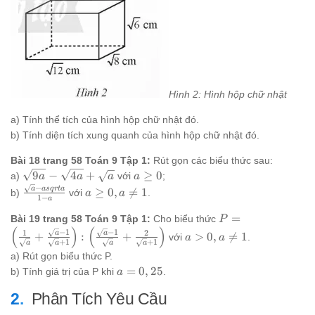
Hình 2: Hình hộp chữ nhật
a) Tính thể tích của hình hộp chữ nhật đó.
b) Tính diện tích xung quanh của hình hộp chữ nhật đó.
Bài 18 trang 58 Toán 9 Tập 1:
Rút gọn các biểu thức sau:
\sqrt{9a}
a
9
−
4
+
≥
0
a)
với
;
a
a
a
a
-
\ge
−
\frac{\sqrt{a}
a
a
a
s
q
r
t
a
≥
0
,

=
1
b)
với
.
a
a
1
−
a
\sqrt{4a}
0
- asqrt{a}}{1 -
\ge
+
P = \left(\frac{1
a}
0,
=
Bài 19 trang 58 Toán 9 Tập 1:
Cho biểu thức
P
(
)
(
)
\sqrt{a}
{\sqrt{a}} +
a
a >
−
1
−
1
1
2
a
a
+
:
+
>
0
,

=
1
với
.
a
a
+
1
+
1
a
a
a
a
\frac{\sqrt{a} - 
\ne
0,
a) Rút gọn biểu thức P.
{\sqrt{a} +
1
a
a =
=
0
,
25
b) Tính giá trị của P khi
.
a
1}\right) :
\ne
0,25
\left(\frac{\sqrt
1
Phân Tích Yêu Cầu
- 1}{\sqrt{a}} +