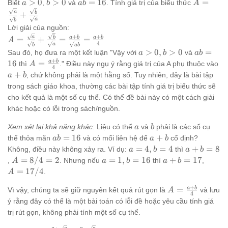
a
b
ab
A =
>
0
>
0
=
16
=
Biết
,
và
. Tính giá trị của biểu thức
a
b
ab
A
>
>
=
\frac{\s
a
b
+
a
b
0
0
16
{\sqrt{b
Lời giải của nguồn:
\frac{\s
A =
+
+
a
b
a
b
a
b
=
+
=
=
A
{\sqrt{a
4
a
b
ab
\frac{\sqrt{a}}
a
ab
>
0
,
>
0
=
Sau đó, họ đưa ra một kết luận "Vậy với
và
a
b
ab
{\sqrt{b}} +
>
=
+
A =
a
a
b
16
=
thì
." Điều này ngụ ý rằng giá trị của A phụ thuộc vào
A
\frac{\sqrt{b}}
4
0,
16
\frac{a+b}
+
, chứ không phải là một hằng số. Tuy nhiên, đây là bài tập
a
b
{\sqrt{a}} =
b
{4}
trong sách giáo khoa, thường các bài tập tính giá trị biểu thức sẽ
\frac{a+b}
>
cho kết quả là một số cụ thể. Có thể đề bài này có một cách giải
{\sqrt{ab}} =
0
\frac{a+b}{4}
khác hoặc có lỗi trong sách/nguồn.
a
b
Xem xét lại khả năng khác:
Liệu có thể
và
phải là các số cụ
a
b
ab=16
a+b
=
16
+
thể thỏa mãn
và có mối liên hệ để
cố định?
ab
a
b
a=4,
a+b=8
=
4
,
=
4
+
=
8
Không, điều này không xảy ra. Ví dụ:
thì
a
b
a
b
b=4
A=8/4=2
a=1,
a+b=17
A=17
=
8/4
=
2
=
1
,
=
16
+
=
17
,
. Nhưng nếu
thì
,
A
a
b
a
b
b=16
=
17/4
.
A
+
A =
a
b
=
Vì vậy, chúng ta sẽ giữ nguyên kết quả rút gọn là
và lưu
A
4
\frac{a+b}
ý rằng đây có thể là một bài toán có lỗi đề hoặc yêu cầu tính giá
{4}
trị rút gọn, không phải tính một số cụ thể.