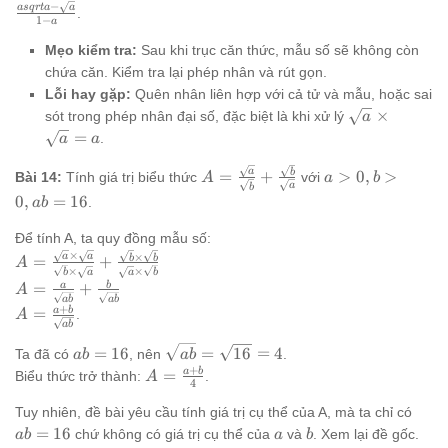
= a(1 +
+ \sqrt{a})
−
\frac{asqrt{a}
a
s
q
r
t
a
a
\sqrt{a})
.
\sqrt{a})
1
−
a
= 1^2 -
- \sqrt{a}}{1 -
(1 +
-
(\sqrt{a})^2
a}
Mẹo kiểm tra:
Sau khi trục căn thức, mẫu số sẽ không còn
\sqrt{a})}
\sqrt{a}
= 1 - a
chứa căn. Kiểm tra lại phép nhân và rút gọn.
{(1 -
(1 +
\sqrt{a})
Lỗi hay gặp:
Quên nhân liên hợp với cả tử và mẫu, hoặc sai
\sqrt{a})
(1 +
\sqrt{a}
×
sót trong phép nhân đại số, đặc biệt là khi xử lý
a
= a +
\sqrt{a})}
\times
=
.
a
a
asqrt{a}
\sqrt{a}
-
A =
a
a
= a
b
=
+
>
0
,
>
Bài 14:
Tính giá trị biểu thức
với
A
a
b
\sqrt{a}
a
b
\frac{\sqrt{a}}
>
- a =
0
,
=
16
.
ab
{\sqrt{b}} +
0,
asqrt{a}
\frac{\sqrt{b}}
b
Để tính A, ta quy đồng mẫu số:
-
{\sqrt{a}}
>
×
A =
×
a
a
b
b
\sqrt{a}
=
+
A
0,
×
×
b
a
a
b
\frac{\sqrt{a}
A =
a
b
=
+
A
ab
\times
ab
ab
\frac{a}
+
A = \frac{a
a
b
=
=
.
A
\sqrt{a}}
{\sqrt{ab}}
ab
+ b}
16
{\sqrt{b}
+ \frac{b}
ab
\sqrt{ab}
{\sqrt{ab}}
=
16
=
16
=
4
Ta đã có
, nên
.
ab
ab
\times
{\sqrt{ab}}
=
=
+
A =
a
b
=
Biểu thức trở thành:
.
A
\sqrt{a}} +
4
16
\sqrt{16}
\frac{a
\frac{\sqrt{b}
ab=
= 4
Tuy nhiên, đề bài yêu cầu tính giá trị cụ thể của A, mà ta chỉ có
+ b}
\times
a
b
=
16
{4}
chứ không có giá trị cụ thể của
và
. Xem lại đề gốc.
ab
a
b
\sqrt{b}}