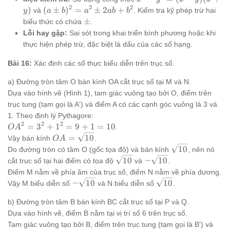
6sqrt{3}
{6}
6sqrt{3}}
y^2 =
2
2
2
(a
)
(
±
)
=
±
2
+
và
. Kiểm tra kỹ phép trừ hai
y
a
b
a
ab
b
{6}
(x-y)
\pm
\pm
±
biểu thức có chứa
.
(x+y)
b)^2
Lỗi hay gặp:
Sai sót trong khai triển bình phương hoặc khi
=
thực hiện phép trừ, đặc biệt là dấu của các số hạng.
a^2
\pm
Bài 16:
Xác định các số thực biểu diễn trên trục số.
2ab
+
a) Đường tròn tâm O bán kính OA cắt trục số tại M và N.
b^2
Dựa vào hình vẽ (Hình 1), tam giác vuông tạo bởi O, điểm trên
trục tung (tạm gọi là A') và điểm A có các cạnh góc vuông là 3 và
1. Theo định lý Pythagore:
2
2
2
OA^2
=
3
+
1
=
9
+
1
=
10
.
O
A
= 3^2
OA =
=
10
Vậy bán kính
.
O
A
+ 1^2
\sqrt{10}
\sqrt{10}
10
Do đường tròn có tâm O (gốc tọa độ) và bán kính
, nên nó
= 9 +
\sqrt{10}
-
10
−
10
cắt trục số tại hai điểm có tọa độ
và
.
1 =
\sqrt{10}
Điểm M nằm về phía âm của trục số, điểm N nằm về phía dương.
10
-
\sqrt{10}
−
10
10
Vậy M biểu diễn số
và N biểu diễn số
.
\sqrt{10}
b) Đường tròn tâm B bán kính BC cắt trục số tại P và Q.
Dựa vào hình vẽ, điểm B nằm tại vị trí số 6 trên trục số.
Tam giác vuông tạo bởi B, điểm trên trục tung (tạm gọi là B') và