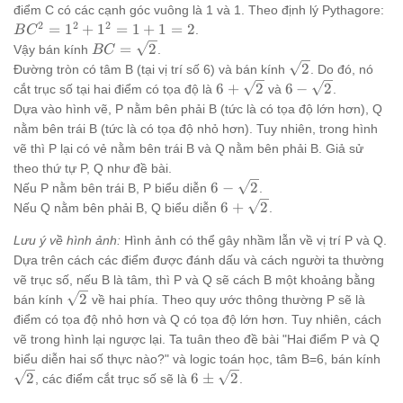
điểm C có các cạnh góc vuông là 1 và 1. Theo định lý Pythagore:
2
2
2
BC^2
=
1
+
1
=
1
+
1
=
2
.
B
C
=
BC =
=
2
Vậy bán kính
.
BC
1^2
\sqrt{2}
\sqrt{2}
2
Đường tròn có tâm B (tại vị trí số 6) và bán kính
. Do đó, nó
+
6 +
6 -
6
+
2
6
−
2
cắt trục số tại hai điểm có tọa độ là
và
.
1^2
\sqrt{2}
\sqrt{2}
Dựa vào hình vẽ, P nằm bên phải B (tức là có tọa độ lớn hơn), Q
= 1
nằm bên trái B (tức là có tọa độ nhỏ hơn). Tuy nhiên, trong hình
+ 1
vẽ thì P lại có vẻ nằm bên trái B và Q nằm bên phải B. Giả sử
= 2
theo thứ tự P, Q như đề bài.
6 -
6
−
2
Nếu P nằm bên trái B, P biểu diễn
.
\sqrt{2}
6 +
6
+
2
Nếu Q nằm bên phải B, Q biểu diễn
.
\sqrt{2}
Lưu ý về hình ảnh:
Hình ảnh có thể gây nhầm lẫn về vị trí P và Q.
Dựa trên cách các điểm được đánh dấu và cách người ta thường
vẽ trục số, nếu B là tâm, thì P và Q sẽ cách B một khoảng bằng
\sqrt{2}
2
bán kính
về hai phía. Theo quy ước thông thường P sẽ là
điểm có tọa độ nhỏ hơn và Q có tọa độ lớn hơn. Tuy nhiên, cách
vẽ trong hình lại ngược lại. Ta tuân theo đề bài "Hai điểm P và Q
\sq
biểu diễn hai số thực nào?" và logic toán học, tâm B=6, bán kính
6 \pm
2
6
±
2
, các điểm cắt trục số sẽ là
.
\sqrt{2}