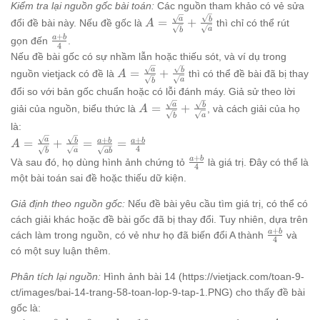
Kiểm tra lại nguồn gốc bài toán:
Các nguồn tham khảo có vẻ sửa
{\sqrt{a}
A =
a
b
\times
=
+
đổi đề bài này. Nếu đề gốc là
thì chỉ có thể rút
A
a
b
\frac{\sqrt{a}}
\sqrt{b}}
+
\frac{a+b}
a
b
gọn đến
.
4
{\sqrt{b}} +
{4}
Nếu đề bài gốc có sự nhầm lẫn hoặc thiếu sót, và ví dụ trong
\frac{\sqrt{b}}
A =
a
b
=
+
nguồn vietjack có đề là
thì có thể đề bài đã bị thay
A
{\sqrt{a}}
a
b
\frac{\sqrt{a}}
đổi so với bản gốc chuẩn hoặc có lỗi đánh máy. Giả sử theo lời
{\sqrt{b}} +
A =
a
b
=
+
giải của nguồn, biểu thức là
, và cách giải của họ
A
\frac{\sqrt{b}}
a
b
\frac{\sqrt{a}}
là:
{\sqrt{a}}
{\sqrt{b}} +
A =
+
+
a
b
a
b
a
b
=
+
=
=
A
\frac{\sqrt{b}}
4
a
b
ab
\frac{\sqrt{a}}
+
\frac{a+b}
a
b
Và sau đó, họ dùng hình ảnh chứng tỏ
là giá trị. Đây có thể là
{\sqrt{a}}
4
{\sqrt{b}} +
{4}
một bài toán sai đề hoặc thiếu dữ kiện.
\frac{\sqrt{b}}
{\sqrt{a}} =
Giả định theo nguồn gốc:
Nếu đề bài yêu cầu tìm giá trị, có thể có
\frac{a+b}
cách giải khác hoặc đề bài gốc đã bị thay đổi. Tuy nhiên, dựa trên
{\sqrt{ab}} =
+
\frac{a+
a
b
cách làm trong nguồn, có vẻ như họ đã biến đổi A thành
và
\frac{a+b}{4}
4
{4}
có một suy luận thêm.
Phân tích lại nguồn:
Hình ảnh bài 14 (https://vietjack.com/toan-9-
ct/images/bai-14-trang-58-toan-lop-9-tap-1.PNG) cho thấy đề bài
gốc là: