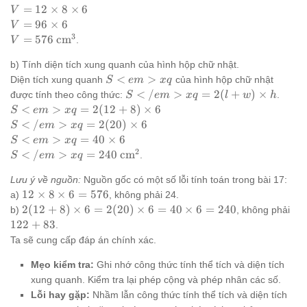
w
V =
=
12
×
8
×
6
V
\time
12
V =
=
96
×
6
V
h
\times
96
3
V
\text{cm}^3
=
576
cm
.
V
8
\times
=
\times
6
b) Tính diện tích xung quanh của hình hộp chữ nhật.
576
6
S<em>
<
>
Diện tích xung quanh
của hình hộp chữ nhật
S
e
m
x
q
{xq}
S</em>
<
/
>
=
2
(
+
)
×
được tính theo công thức:
.
S
e
m
x
q
l
w
h
{xq} =
S<em>
<
>
=
2
(
12
+
8
)
×
6
S
e
m
x
q
2(l + w)
{xq} =
S</em>
<
/
>
=
2
(
20
)
×
6
S
e
m
x
q
\times h
2(12 +
{xq} =
S<em>
<
>
=
40
×
6
S
e
m
x
q
8)
2(20)
{xq} =
2
S</em>
\text{cm}^2
<
/
>
=
240
cm
.
S
e
m
x
q
\times
\times 6
40
{xq} =
6
\times
Lưu ý về nguồn:
Nguồn gốc có một số lỗi tính toán trong bài 17:
240
6
12
12
×
8
×
6
=
576
a)
, không phải 24.
\times
2(12
12
2
(
12
+
8
)
×
6
=
2
(
20
)
×
6
=
40
×
6
=
240
b)
, không phải
8
+ 8)
+
122
+
83
.
\times
\times
83
Ta sẽ cung cấp đáp án chính xác.
6 =
6 =
576
2(20)
Mẹo kiểm tra:
Ghi nhớ công thức tính thể tích và diện tích
\times
xung quanh. Kiểm tra lại phép cộng và phép nhân các số.
6 = 40
Lỗi hay gặp:
Nhầm lẫn công thức tính thể tích và diện tích
\times