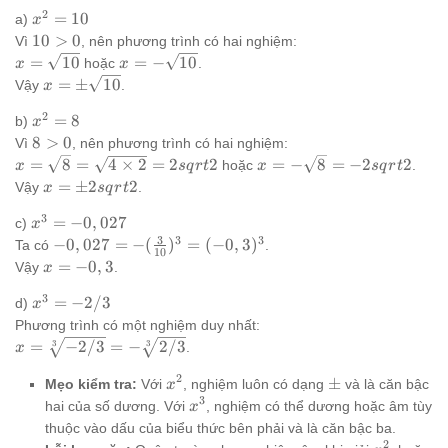
2
x^2
=
10
a)
x
=
10
10
>
0
Vì
, nên phương trình có hai nghiệm:
10
>
x =
x = -
=
10
=
−
10
hoặc
.
x
x
0
\sqrt{10}
\sqrt{10}
x = \pm
=
±
10
Vậy
.
x
\sqrt{10}
2
x^2
=
8
b)
x
= 8
8
8
>
0
Vì
, nên phương trình có hai nghiệm:
>
x =
x = -
=
8
=
4
×
2
=
2
2
=
−
8
=
−
2
2
hoặc
.
x
s
q
r
t
x
s
q
r
t
0
\sqrt{8}
\sqrt{8}
x = \pm
=
±
2
2
Vậy
.
x
s
q
r
t
=
=
2sqrt{2}
3
x^3 =
=
−
0
,
027
\sqrt{4
-2sqrt{2}
c)
x
-0,027
3
3
3
\times
-0,027 =
−
0
,
027
=
−
(
)
=
(
−
0
,
3
)
Ta có
.
10
2} =
-
x =
=
−
0
,
3
Vậy
.
x
2sqrt{2}
(\frac{3}
-0,3
3
x^3
=
−
2/3
{10})^3
d)
x
=
=
Phương trình có một nghiệm duy nhất:
-2/3
(-0,3)^3
x =
=
−
2/3
=
−
2/3
3
3
.
x
\sqrt[3]
2
x^2
\pm
±
Mẹo kiểm tra:
Với
, nghiệm luôn có dạng
và là căn bậc
{-2/3}
x
3
x^3
= -
hai của số dương. Với
, nghiệm có thể dương hoặc âm tùy
x
\sqrt[3]
thuộc vào dấu của biểu thức bên phải và là căn bậc ba.
{2/3}
2