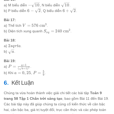
-
\sqrt{10}
−
10
10
a) M biểu diễn
, N biểu diễn
.
\sqrt{10}
6 -
6 +
6
−
2
6
+
2
b) P biểu diễn
, Q biểu diễn
.
\sqrt{2}
\sqrt{2}
Bài 17:
3
V =
=
576
cm
a) Thể tích
.
V
576
2
S_{xq}
=
240
cm
b) Diện tích xung quanh
.
S
x
q
\text{
= 240
cm}^3
Bài 18:
\text{
2sqrt{a}
2
cm}^2
a)
.
s
q
r
t
a
\sqrt{a}
b)
.
a
Bài 19:
+
1
P =
a
=
a)
.
P
2
(
+
1
)
a
\frac{a +
5
a =
P =
=
0
,
25
=
b) Khi
,
.
a
P
9
1}
0,25
\frac{5}
{(\sqrt{a}
Kết Luận
{9}
+ 1)^2}
Chúng ta vừa hoàn thành việc giải chi tiết các bài tập
Toán 9
trang 58 Tập 1 Chân trời sáng tạo
, bao gồm Bài 11 đến Bài 19.
Các bài tập này đã giúp chúng ta củng cố kiến thức về căn bậc
hai, căn bậc ba, giá trị tuyệt đối, trục căn thức và các phép toán