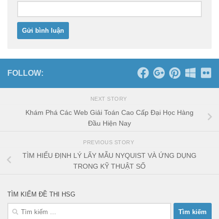
FOLLOW:
NEXT STORY
Khám Phá Các Web Giải Toán Cao Cấp Đại Học Hàng
Đầu Hiện Nay
PREVIOUS STORY
TÌM HIỂU ĐỊNH LÝ LẤY MẪU NYQUIST VÀ ỨNG DỤNG
TRONG KỸ THUẬT SỐ
TÌM KIẾM ĐỀ THI HSG
Tìm
kiếm