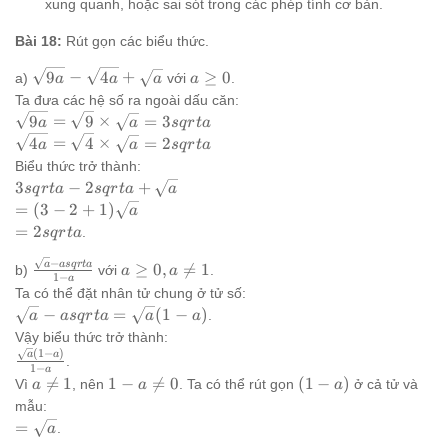
xung quanh, hoặc sai sót trong các phép tính cơ bản.
6 =
240
Bài 18:
Rút gọn các biểu thức.
\sqrt{9a}
a
9
−
4
+
≥
0
a)
với
.
a
a
a
a
-
\ge
Ta đưa các hệ số ra ngoài dấu căn:
\sqrt{4a}
0
\sqrt{9a}
9
=
9
×
=
3
a
a
s
q
r
t
a
+
=
\sqrt{4a}
4
=
4
×
=
2
a
a
s
q
r
t
a
\sqrt{a}
\sqrt{9}
=
Biểu thức trở thành:
\times
\sqrt{4}
3sqrt{a}
3
−
2
+
s
q
r
t
a
s
q
r
t
a
a
\sqrt{a}
\times
-
= (3 - 2 +
=
(
3
−
2
+
1
)
a
=
\sqrt{a}
2sqrt{a}
1)\sqrt{a}
=
=
2
.
s
q
r
t
a
3sqrt{a}
=
+
2sqrt{a}
2sqrt{a}
−
\sqrt{a}
\frac{\sqrt{a}
a
a
a
s
q
r
t
a
≥
0
,

=
1
b)
với
.
a
a
1
−
a
- asqrt{a}}{1 -
\ge
Ta có thể đặt nhân tử chung ở tử số:
a}
0,
\sqrt{a}
−
=
(
1
−
)
.
a
a
s
q
r
t
a
a
a
a
-
Vậy biểu thức trở thành:
\ne
asqrt{a}
(
1
−
)
\frac{\sqrt{a}
a
a
.
1
1
−
a
=
(1 - a)}{1 - a}
a
1 -
(1

=
1
1
−

=
0
(
1
−
)
Vì
, nên
. Ta có thể rút gọn
ở cả tử và
a
a
a
\sqrt{a}
\ne
a
-
mẫu:
(1 - a)
1
\ne
a)
=
=
.
a
0
\sqrt{a}