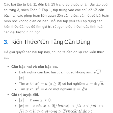
\frac{2}{\sqrt{a
Các bài tập từ Bài 11 đến Bài 19 trang 58 thuộc phần Bài tập cuối
+ 1}\right)
chương 3, sách Toán 9 Tập 1, tập trung vào các chủ đề về căn
bậc hai, các phép toán liên quan đến căn thức, và một số bài toán
hình học không gian cơ bản. Mỗi bài tập yêu cầu áp dụng các
kiến thức đã học để tìm giá trị, rút gọn biểu thức hoặc tính toán
các đại lượng hình học.
Kiến Thức/Nền Tảng Cần Dùng
Để giải quyết các bài tập này, chúng ta cần ôn lại các kiến thức
sau:
Căn bậc hai và căn bậc ba:
\sqrt{x^2
2
=
Định nghĩa căn bậc hai của một số không âm:
x
= |x|
∣
∣
.
x
2
x
x^2
a
x = \pm
=
≥
0
=
±
Tìm
khi
(
) có hai nghiệm
.
x
x
a
a
x
a
= a
\ge
\sqrt{a}
3
x
x^3
x =
=
=
3
Tìm
khi
có một nghiệm
.
x
x
a
x
a
0
= a
\sqrt[3]
Giá trị tuyệt đối:
{a}
|x|
x
∣
∣
=
≥
0
nếu
.
x
x
x
=
\ge
|x|
x < 0[/katex].
∣
∣
=
−
<
0
[
/
]
.
<
/
><
/
><
nếu
x
x
x
ka
t
e
x
l
i
u
l
x
0
=
</li> </ul>
/
><
><
>
ụ
˘
ứ
:<
l
i
l
i
s
t
ro
n
g
T
r
cc
a
n
t
h
c