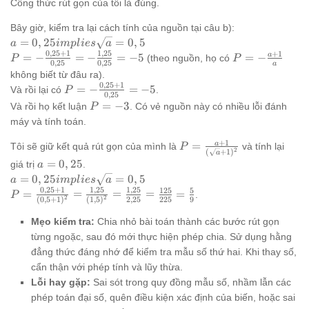
\frac{\sqrt{a}+1
Công thức rút gọn của tôi là đúng.
{\sqrt{a}+1} =
\frac{a+1}
+ \sqrt{a}
\frac{(\sqrt{a}-1)
{(\sqrt{a}+1)^2}
Bây giờ, kiểm tra lại cách tính của nguồn tại câu b):
(\sqrt{a}-1)}
(\sqrt{a}+1) +
a=0,25
=
0
,
25
=
0
,
5
{\sqrt{a}
a
im
pl
i
es
a
2sqrt{a}}
0
,
25
+
1
1
,
25
implies
+
1
(\sqrt{a}+1)} =
P = -
P = -
a
=
−
=
−
=
−
5
=
−
(theo nguồn, họ có
P
P
{\sqrt{a}
0
,
25
0
,
25
a
\sqrt{a}=0,5
\frac{\sqrt{a}+1
\frac{0,25+1}
\frac{a+1}
(\sqrt{a}+1)} =
không biết từ đâu ra).
+ a - \sqrt{a}}
{0,25} = -
{a}
0
,
25
+
1
P=-
\frac{a-
=
−
=
−
5
Và rồi lại có
.
P
0
,
25
{\sqrt{a}
\frac{1,25}
\frac{0,25+1}
1+2sqrt{a}}
P=-3
=
−
3
Và rồi họ kết luận
. Có vẻ nguồn này có nhiều lỗi đánh
P
(\sqrt{a}+1)} =
{0,25} = -5
{0,25} = -5
{\sqrt{a}
máy và tính toán.
\frac{a+1}
(\sqrt{a}+1)}
{\sqrt{a}
+
1
P =
a
=
Tôi sẽ giữ kết quả rút gọn của mình là
và tính lại
P
2
(\sqrt{a}+1)}
(
+
1
)
a
\frac{a +
a=0,25
=
0
,
25
giá trị
.
a
1}
a = 0,25
=
0
,
25
=
0
,
5
a
im
pl
i
es
a
{(\sqrt{a}
0
,
25
+
1
1
,
25
1
,
25
implies
125
5
P =
=
=
=
=
=
.
P
2
2
+ 1)^2}
(
0
,
5
+
1
)
(
1
,
5
)
2
,
25
225
9
\sqrt{a}
\frac{0,25
= 0,5
+ 1}{(0,5
Mẹo kiểm tra:
Chia nhỏ bài toán thành các bước rút gọn
+ 1)^2} =
từng ngoặc, sau đó mới thực hiện phép chia. Sử dụng hằng
\frac{1,25}
đẳng thức đáng nhớ để kiểm tra mẫu số thứ hai. Khi thay số,
{(1,5)^2}
cẩn thận với phép tính và lũy thừa.
=
Lỗi hay gặp:
Sai sót trong quy đồng mẫu số, nhầm lẫn các
\frac{1,25}
phép toán đại số, quên điều kiện xác định của biến, hoặc sai
{2,25} =