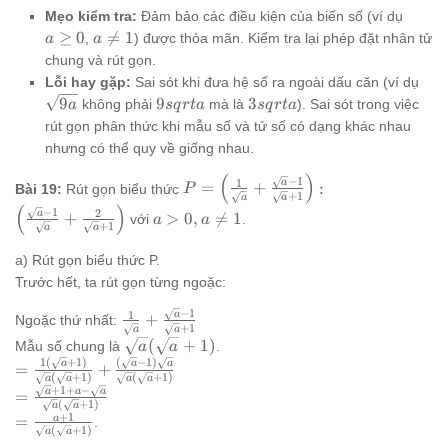
a
Mẹo kiểm tra:
Đảm bảo các điều kiện của biến số (ví dụ
\ge
a
≥
0

=
1
,
) được thỏa mãn. Kiểm tra lại phép đặt nhân tử
a
a
0
\ne
chung và rút gọn.
1
\sq
Lỗi hay gặp:
Sai sót khi đưa hệ số ra ngoài dấu căn (ví dụ
9sqrt{a}
3sqrt{a}
9
9
3
không phải
mà là
). Sai sót trong việc
a
s
q
r
t
a
s
q
r
t
a
rút gọn phân thức khi mẫu số và tử số có dạng khác nhau
nhưng có thể quy về giống nhau.
(
)
P = \left(\frac{1}
−
1
1
a
=
+
:
Bài 19:
Rút gọn biểu thức
P
+
1
a
a
{\sqrt{a}} +
(
)
a >
−
1
2
a
+
>
0
,

=
1
với
.
a
a
\frac{\sqrt{a} - 1}
+
1
a
a
0,
{\sqrt{a} +
a
a) Rút gọn biểu thức P.
1}\right) :
\ne
\left(\frac{\sqrt{a}
Trước hết, ta rút gọn từng ngoặc:
1
- 1}{\sqrt{a}} +
−
1
\frac{1}
1
a
+
Ngoặc thứ nhất:
\frac{2}{\sqrt{a}
+
1
a
a
{\sqrt{a}} +
+ 1}\right)
\sqrt{a}
(
+
1
)
Mẫu số chung là
.
a
a
\frac{\sqrt{a}
(\sqrt{a}
1
(
+
1
)
(
−
1
)
=
a
a
a
=
+
- 1}{\sqrt{a}
(
+
1
)
(
+
1
)
a
a
a
a
+ 1)
\frac{1(\sqrt{a}
+
1
+
−
=
a
a
a
=
+ 1}
+ 1)}{\sqrt{a}
(
+
1
)
a
a
\frac{\sqrt{a}
+
1
= \frac{a
a
=
.
(\sqrt{a} + 1)}
(
+
1
)
+ 1 + a -
a
a
+ 1}
+