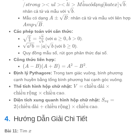
~
-x
</li> <li>
/
><
><
>
^
ˊ
ạ
[
]
:
s
t
ro
n
g
u
l
l
i
M
a
u
c
o
d
n
g
ka
t
e
x
b
<strong>Trục
\sqrt{b}
nhân cả tử và mẫu với
.
b
căn thức:
A \pm
±
Mẫu có dạng
: nhân cả tử và mẫu với liên hợp
A
B
</strong>
\sqrt{B}
A mp
.
A
m
p
B
<ul> <li>Mẫu
\sqrt{B}
Các phép toán với căn thức:
có dạng
\sqrt{\frac{a}
a
a
a
=
≥
0
,
>
0
(với
).
[katex]\sqrt{b}
a
b
b
b
{b}} =
\ge
\sqrt{a^2b}
b
2
=
∣
∣
≥
0
(với
).
a
b
a
b
b
\frac{\sqrt{a}}
0,
=
\ge
Quy đồng mẫu số, rút gọn phân thức đại số.
{\sqrt{b}}
b >
|a|\sqrt{b}
0
Công thức liên hợp:
0
2
2
(A -
(
−
)
(
+
)
=
−
.
A
B
A
B
A
B
B)
Định lý Pythagore:
Trong tam giác vuông, bình phương
(A
cạnh huyền bằng tổng bình phương hai cạnh góc vuông.
+
ˋ
V =
=
chi
ˆ
e
u d
a
ˋ
i
×
Thể tích hình hộp chữ nhật:
V
B)
ˋ
ˋ
\text{chiều
chi
ˆ
e
u rộng
×
chi
ˆ
e
u cao
.
=
dài} \times
S_{xq} =
=
Diện tích xung quanh hình hộp chữ nhật:
S
A^2
x
q
\text{chiều
ˋ
ˋ
ˋ
2(\text{chiều
2
(
chi
ˆ
e
u d
a
ˋ
i
+
chi
ˆ
e
u rộng
)
×
chi
ˆ
e
u cao
.
-
rộng}
dài} +
B^2
\times
\text{chiều
Hướng Dẫn Giải Chi Tiết
\text{chiều
rộng}) \times
cao}
\text{chiều
x
Bài 11:
Tìm
x
cao}