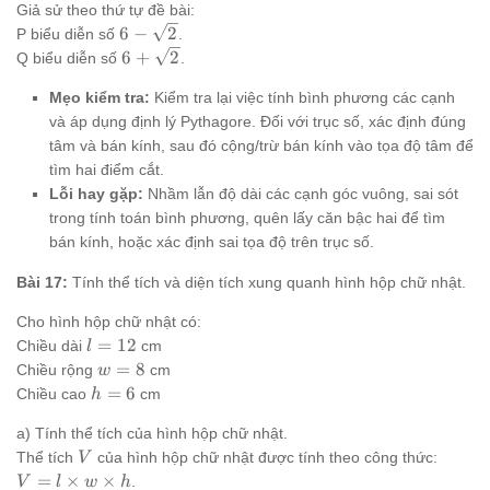
Giả sử theo thứ tự đề bài:
6 -
6
−
2
P biểu diễn số
.
\sqrt{2}
6 +
6
+
2
Q biểu diễn số
.
\sqrt{2}
Mẹo kiểm tra:
Kiểm tra lại việc tính bình phương các cạnh
và áp dụng định lý Pythagore. Đối với trục số, xác định đúng
tâm và bán kính, sau đó cộng/trừ bán kính vào tọa độ tâm để
tìm hai điểm cắt.
Lỗi hay gặp:
Nhầm lẫn độ dài các cạnh góc vuông, sai sót
trong tính toán bình phương, quên lấy căn bậc hai để tìm
bán kính, hoặc xác định sai tọa độ trên trục số.
Bài 17:
Tính thể tích và diện tích xung quanh hình hộp chữ nhật.
Cho hình hộp chữ nhật có:
l
=
12
Chiều dài
cm
l
=
w
=
8
Chiều rộng
cm
w
12
=
h
=
6
Chiều cao
cm
h
8
=
a) Tính thể tích của hình hộp chữ nhật.
6
V
V = l
Thể tích
của hình hộp chữ nhật được tính theo công thức:
V
\time
=
×
×
.
V
l
w
h