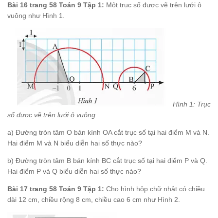
[katex]\frac{1}
{\sqrt{a}}
{3 -
Bài 16 trang 58 Toán 9 Tập 1:
Một trục số được vẽ trên lưới ô
{\sqrt{3}}
\sqrt{3}}
vuông như Hình 1.
- \frac{3
-
\sqrt{3}}
{3 +
\sqrt{3}}
Hình 1: Trục
số được vẽ trên lưới ô vuông
a) Đường tròn tâm O bán kính OA cắt trục số tại hai điểm M và N.
Hai điểm M và N biểu diễn hai số thực nào?
b) Đường tròn tâm B bán kính BC cắt trục số tại hai điểm P và Q.
Hai điểm P và Q biểu diễn hai số thực nào?
Bài 17 trang 58 Toán 9 Tập 1:
Cho hình hộp chữ nhật có chiều
dài 12 cm, chiều rộng 8 cm, chiều cao 6 cm như Hình 2.