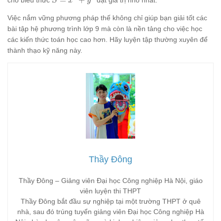
S
x
y
\end{cases}
x^2
Việc nắm vững phương pháp thế không chỉ giúp bạn giải tốt các
+
y^2
bài tập hệ phương trình lớp 9 mà còn là nền tảng cho việc học
các kiến thức toán học cao hơn. Hãy luyện tập thường xuyên để
thành thạo kỹ năng này.
Thầy Đông
Thầy Đông – Giảng viên Đại học Công nghiệp Hà Nội, giáo
viên luyện thi THPT
Thầy Đông bắt đầu sự nghiệp tại một trường THPT ở quê
nhà, sau đó trúng tuyển giảng viên Đại học Công nghiệp Hà