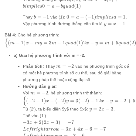
b
implies
a(1) +
0
=
+
(
1
)
bim
pl
i
es
a
b
q
u
a
d
b = -1
b
b
0 = a
=
−
1
0
=
+
(
−
1
)
=
1
implies
Thay
vào (1):
.
b
a
im
pl
i
es
a
=
+ (-1)
0 = a
y
=
−
1
Vậy phương trình đường thẳng cần tìm là
.
y
x
-1
implies
+ b
=
a = 1
quad
Bài 4:
Cho hệ phương trình:
x
{
\begin{cases}
(1)
-
(
−
1
)
−
=
3
−
1
(
1
)
2
−
=
+
5
(
2
m
x
m
y
m
q
u
a
d
x
y
m
q
u
a
d
(m-1)x - my =
1
3m-1 quad (1)
a) Giải hệ phương trình với m = -2.
2x - y = m+5
quad (2)
m
=
−
2
Phân tích:
Thay
vào hệ phương trình gốc để
m
\end{cases}
=
có một hệ phương trình số cụ thể, sau đó giải bằng
-2
phương pháp thế hoặc cộng đại số.
Hướng dẫn giải:
m
=
−
2
Với
, hệ phương trình trở thành:
m
{
=
\begin{cases}
(
−
2
−
1
)
−
(
−
2
)
=
3
(
−
2
)
−
12
−
=
−
2
+
5
x
y
x
y
-2
(-2-1)x - (-2)y
y
=
2
−
3
Từ (2′), ta biểu diễn $y$ theo $x$:
.
y
x
= 3(-2)-1 2x -
=
Thế vào (1′):
y = -2+5
2x
-3x
−
3
+
2
(
2
−
3
)
=
−
7
x
x
\end{cases}
-
+
Leftrightarrow
−
3
+
4
−
6
=
−
7
implies
L
e
f
t
r
i
g
h
t
a
rro
w
x
x
3
2(2x
-3x + 4x - 6 =
Leftrightarrow
=
−
7
+
6
\begin{cases}
L
e
f
t
r
i
g
h
t
a
rro
w
x