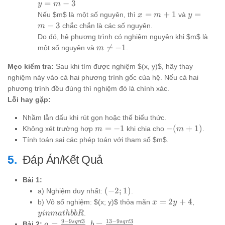
m+1
y
=
−
3
y
m
=
x =
y
=
+
1
=
Nếu $m$ là một số nguyên, thì
và
x
m
y
m-
m+1
=
−
3
chắc chắn là các số nguyên.
m
3
m-
Do đó, hệ phương trình có nghiệm nguyên khi $m$ là
3
m

=
−
1
một số nguyên và
.
m
\ne
Mẹo kiểm tra:
Sau khi tìm được nghiệm $(x, y)$, hãy thay
-1
nghiệm này vào cả hai phương trình gốc của hệ. Nếu cả hai
phương trình đều đúng thì nghiệm đó là chính xác.
Lỗi hay gặp:
Nhầm lẫn dấu khi rút gọn hoặc thế biểu thức.
m=-1
-
=
−
1
−
(
+
1
)
Không xét trường hợp
khi chia cho
.
m
m
(m+1)
Tính toán sai các phép toán với tham số $m$.
Đáp Án/Kết Quả
Bài 1:
(-2;
(
−
2
;
1
)
a) Nghiệm duy nhất:
.
1)
x
y in
=
2
+
4
b) Vô số nghiệm: $(x; y)$ thỏa mãn
,
x
y
=
mathbb
.
y
inma
t
hbb
R
2y
9
−
9
3
13
−
9
3
s
q
r
t
s
q
r
t
a =
b =
=
=
Bài 2:
,
.
a
b