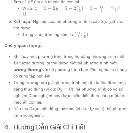
Bước 1 để tìm giá trị của ẩn còn lại.
= 3
7
14
25
−
14
x = 5 - 2y
=
5
−
2
=
5
−
2
(
)
=
5
−
=
=
Ví dụ:
x
y
5
5
5
implies
= 5 -
11
.
5y = 7
5
2(\frac{7}
Kết luận:
Nghiệm của hệ phương trình là cặp $(x; y)$ vừa
implies
{5}) = 5 -
tìm được.
y =
\frac{14}
11
7
(\frac{11}
(
;
)
Trong ví dụ trên, nghiệm là
.
\frac{7}
5
5
{5} =
{5};
{5}
\frac{25-
Chú ý quan trọng:
\frac{7}
14}{5} =
{5})
\frac{11}
Khi thay một phương trình trong hệ bằng phương trình một
{5}
ẩn tương đương, ta thu được một hệ phương trình mới
tương đương
với hệ phương trình ban đầu, nghĩa là chúng
có cùng tập nghiệm.
Trong trường hợp giải phương trình một ẩn ta thu được một
0y
0
=
0
đẳng thức đúng (ví dụ:
), hệ phương trình có vô số
y
=
nghiệm. Các nghiệm này được biểu diễn theo dạng một ẩn
0
theo ẩn còn lại.
0y
0
=
5
Nếu thu được một đẳng thức sai (ví dụ:
), hệ phương
y
=
trình vô nghiệm.
5
Hướng Dẫn Giải Chi Tiết