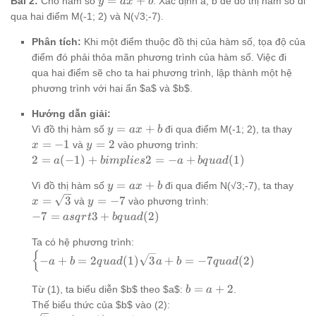
=
+
Bài 2:
Cho hàm số
2y
. Xác định a, b để đồ thị hàm số đi
y
a
x
b
=
+
qua hai điểm M(-1; 2) và N(√3;-7).
ax
4
+
Phân tích:
Khi một điểm thuộc đồ thị của hàm số, tọa độ của
b
điểm đó phải thỏa mãn phương trình của hàm số. Việc đi
qua hai điểm sẽ cho ta hai phương trình, lập thành một hệ
phương trình với hai ẩn $a$ và $b$.
Hướng dẫn giải:
y
x
=
+
Vì đồ thị hàm số
đi qua điểm M(-1; 2), ta thay
y
a
x
b
=
=
y
=
−
1
=
2
và
vào phương trình:
x
y
ax
-1
=
2 =
2
=
(
−
1
)
+
2
=
−
+
(
1
)
a
bim
pl
i
es
a
b
q
u
a
d
+
2
a(-1)
b
y
x =
=
+
Vì đồ thị hàm số
đi qua điểm N(√3;-7), ta thay
+ b
y
a
x
b
=
\sq
y
=
3
=
−
7
implies
và
vào phương trình:
x
y
ax
=
2 = -a
-7 =
−
7
=
3
+
(
2
)
a
s
q
r
t
b
q
u
a
d
+
-7
+ b
asqrt{3}
b
Ta có hệ phương trình:
quad
+ b quad
{
\begin{cases}
(1)
(2)
−
+
=
2
(
1
)
3
+
=
−
7
(
2
)
a
b
q
u
a
d
a
b
q
u
a
d
-a + b = 2
quad (1)
b
=
+
2
Từ (1), ta biểu diễn $b$ theo $a$:
.
b
a
\sqrt{3}a + b
=
Thế biểu thức của $b$ vào (2):
= -7 quad (2)