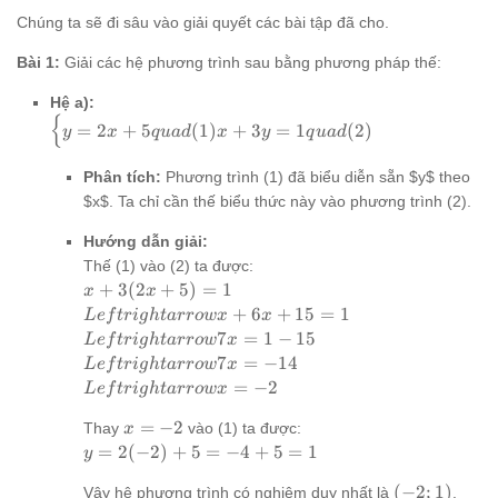
Chúng ta sẽ đi sâu vào giải quyết các bài tập đã cho.
Bài 1:
Giải các hệ phương trình sau bằng phương pháp thế:
Hệ a):
{
\begin{cases}
=
2
+
5
(
1
)
+
3
=
1
(
2
)
y
x
q
u
a
d
x
y
q
u
a
d
y = 2x + 5
quad (1) x +
Phân tích:
Phương trình (1) đã biểu diễn sẵn $y$ theo
3y = 1 quad
$x$. Ta chỉ cần thế biểu thức này vào phương trình (2).
(2)
\end{cases}
Hướng dẫn giải:
Thế (1) vào (2) ta được:
x +
+
3
(
2
+
5
)
=
1
x
x
3(2x
Leftrightarrow
+
6
+
15
=
1
L
e
f
t
r
i
g
h
t
a
rro
w
x
x
+ 5)
x + 6x + 15 =
Leftrightarrow
7
=
1
−
15
L
e
f
t
r
i
g
h
t
a
rro
w
x
= 1
1
7x = 1 - 15
Leftrightarrow
7
=
−
14
L
e
f
t
r
i
g
h
t
a
rro
w
x
7x = -14
Leftrightarrow
=
−
2
L
e
f
t
r
i
g
h
t
a
rro
w
x
x = -2
x
=
−
2
Thay
vào (1) ta được:
x
=
y =
=
2
(
−
2
)
+
5
=
−
4
+
5
=
1
y
-2
2(-2)
(-2;
(
−
2
;
1
)
Vậy hệ phương trình có nghiệm duy nhất là
.
+ 5