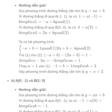
Hướng dẫn giải:
y
=
+
Gọi phương trình đường thẳng cần tìm là
.
y
a
x
b
=
1 =
1
=
(
−
1
)
+
Vì đường thẳng đi qua A(-1; 1), ta có:
a
ax
a(-1)
1
=
−
+
(
1
)
bim
pl
i
es
a
b
q
u
a
d
+
+ b
4 =
4
=
(
2
)
+
Vì đường thẳng đi qua B(2; 4), ta có:
a
b
implies
a(2) +
4
=
2
+
(
2
)
bim
pl
i
es
a
b
q
u
a
d
1 = -a
b
+ b
implies
Ta có hệ phương trình:
quad
{
4 = 2a
\begin{cases}
−
+
=
1
(
1
)
2
+
=
4
(
2
)
a
b
q
u
a
d
a
b
q
u
a
d
(1)
+ b
-a + b = 1
(-a +
(
−
+
)
−
(
2
+
)
=
1
−
Trừ (1) cho (2):
a
b
a
b
quad
quad (1) 2a +
b) -
4
−
3
=
−
3
=
1
.
im
pl
i
es
a
im
pl
i
es
a
(2)
b = 4 quad (2)
(2a +
a
-1 + b
=
1
−
1
+
=
1
=
2
Thay
vào (1):
.
a
b
im
pl
i
es
b
\end{cases}
b) = 1
=
= 1
y
=
+
2
Vậy phương trình đường thẳng cần tìm là
.
y
x
- 4
1
implies
=
implies
b = 2
b) A(0; -1) và B(1; 0)
x
-3a =
+
-3
Hướng dẫn giải:
2
implies
y
=
+
Gọi phương trình đường thẳng cần tìm là
.
y
a
x
b
a = 1
=
-1 =
−
1
=
(
0
)
+
Vì đường thẳng đi qua A(0; -1), ta có:
a
ax
a(0) +
=
−
1
.
bim
pl
i
es
b
+
b
0 =
0
=
(
1
)
+
Vì đường thẳng đi qua B(1; 0), ta có:
a