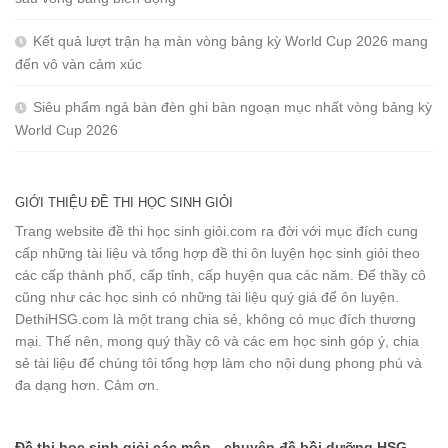
Kết quả lượt trận hạ màn vòng bảng kỳ World Cup 2026 mang
đến vô vàn cảm xúc
Siêu phẩm ngả bàn đèn ghi bàn ngoạn mục nhất vòng bảng kỳ
World Cup 2026
GIỚI THIỆU ĐỀ THI HỌC SINH GIỎI
Trang website đề thi học sinh giỏi.com ra đời với mục đích cung
cấp những tài liệu và tổng hợp đề thi ôn luyện học sinh giỏi theo
các cấp thành phố, cấp tỉnh, cấp huyện qua các năm. Để thầy cô
cũng như các học sinh có những tài liệu quý giá để ôn luyện.
DethiHSG.com là một trang chia sẻ, không có mục đích thương
mại. Thế nên, mong quý thầy cô và các em học sinh góp ý, chia
sẻ tài liệu để chúng tôi tổng hợp làm cho nội dung phong phú và
đa dạng hơn. Cảm ơn.
Đề thi học sinh giỏi các môn - chuyên đề bồi dưỡng HSG