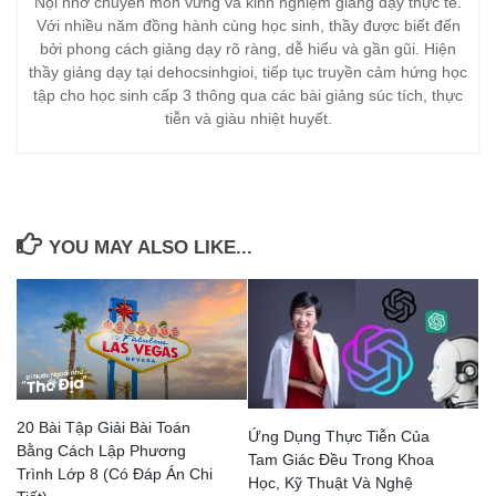
Nội nhờ chuyên môn vững và kinh nghiệm giảng dạy thực tế.
Với nhiều năm đồng hành cùng học sinh, thầy được biết đến
bởi phong cách giảng dạy rõ ràng, dễ hiểu và gần gũi. Hiện
thầy giảng dạy tại dehocsinhgioi, tiếp tục truyền cảm hứng học
tập cho học sinh cấp 3 thông qua các bài giảng súc tích, thực
tiễn và giàu nhiệt huyết.
YOU MAY ALSO LIKE...
20 Bài Tập Giải Bài Toán
Ứng Dụng Thực Tiễn Của
Bằng Cách Lập Phương
Tam Giác Đều Trong Khoa
Trình Lớp 8 (Có Đáp Án Chi
Học, Kỹ Thuật Và Nghệ