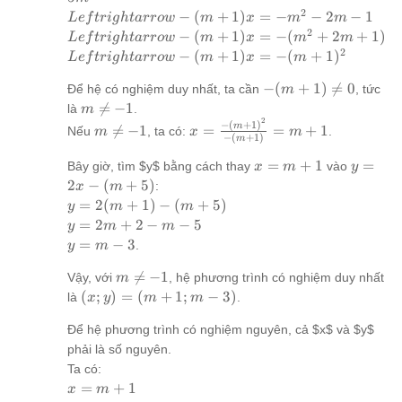
1 - m^2 - 5m
2
Leftrightarrow
−
(
+
1
)
=
−
−
2
−
1
L
e
f
t
r
i
g
h
t
a
rro
w
m
x
m
m
-(m+1)x = -
2
Leftrightarrow
−
(
+
1
)
=
−
(
+
2
+
1
)
L
e
f
t
r
i
g
h
t
a
rro
w
m
x
m
m
m^2 - 2m - 1
-(m+1)x = -
2
Leftrightarrow
−
(
+
1
)
=
−
(
+
1
)
L
e
f
t
r
i
g
h
t
a
rro
w
m
x
m
(m^2 + 2m +
-(m+1)x = -
-
−
(
+
1
)

=
0
1)
Để hệ có nghiệm duy nhất, ta cần
, tức
(m+1)^2
m
(m+1)
m

=
−
1
là
.
m
\ne 0
2
\ne
−
(
+
1
)
m
x =
m

=
−
1
=
=
+
1
Nếu
, ta có:
.
m
x
m
−
(
+
1
)
m
-1
\ne
\frac{-
-1
(m+1)^2}
x =
y = 2x
=
+
1
=
Bây giờ, tìm $y$ bằng cách thay
vào
x
m
y
{-(m+1)}
m+1
-
2
−
(
+
5
)
:
x
m
= m+1
(m+5)
y =
=
2
(
+
1
)
−
(
+
5
)
y
m
m
2(m+1)
y
=
2
+
2
−
−
5
y
m
m
-
=
y
=
−
3
.
y
m
(m+5)
2m
=
m

=
−
1
+
Vậy, với
, hệ phương trình có nghiệm duy nhất
m
m
\ne
2 -
(x; y)
(
;
)
=
(
+
1
;
−
3
)
-
là
.
x
y
m
m
-1
m
=
3
Để hệ phương trình có nghiệm nguyên, cả $x$ và $y$
- 5
(m+1;
m-3)
phải là số nguyên.
Ta có:
x =
=
+
1
x
m