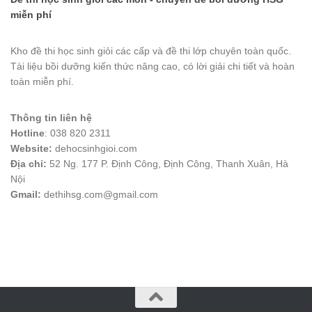
miễn phí
Kho đề thi học sinh giỏi các cấp và đề thi lớp chuyên toàn quốc.
Tài liệu bồi dưỡng kiến thức nâng cao, có lời giải chi tiết và hoàn
toàn miễn phí.
Thông tin liên hệ
Hotline
: 038 820 2311
Website:
dehocsinhgioi.com
Địa chỉ:
52 Ng. 177 P. Định Công, Định Công, Thanh Xuân, Hà
Nội
Gmail:
dethihsg.com@gmail.com
vin88
 , 
game bài đổi thưởng
 , 
iwin68
 , 
Good88