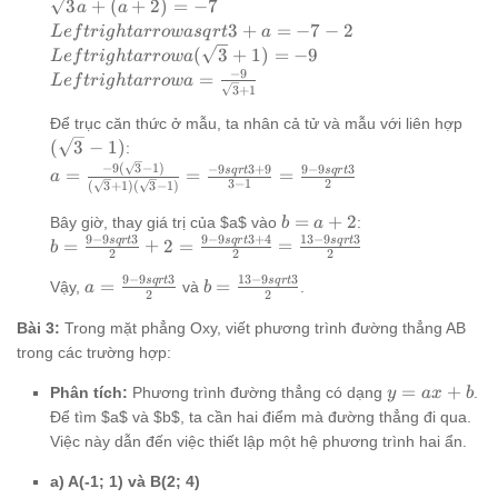
a
\sqrt{3}a
3
+
(
+
2
)
=
−
7
a
a
\end{cases}
+
+ (a + 2)
Leftrightarrow
3
+
=
−
7
−
2
L
e
f
t
r
i
g
h
t
a
rro
w
a
s
q
r
t
a
2
= -7
asqrt{3} + a
Leftrightarrow
(
3
+
1
)
=
−
9
L
e
f
t
r
i
g
h
t
a
rro
w
a
= -7 - 2
a(\sqrt{3} +
−
9
Leftrightarrow
=
L
e
f
t
r
i
g
h
t
a
rro
w
a
3
+
1
1) = -9
a = \frac{-9}
(\s
{\sqrt{3} +
Để trục căn thức ở mẫu, ta nhân cả tử và mẫu với liên hợp
- 1)
1}
(
3
−
1
)
:
−
9
(
3
−
1
)
a =
−
9
3
+
9
9
−
9
3
s
q
r
t
s
q
r
t
=
=
=
a
3
−
1
2
(
3
+
1
)
(
3
−
1
)
\frac{-9(\sqrt{3}
- 1)}{(\sqrt{3} +
b
=
+
2
Bây giờ, thay giá trị của $a$ vào
:
b
a
1)(\sqrt{3} - 1)}
9
−
9
3
9
−
9
3
+
4
13
−
9
3
=
s
q
r
t
s
q
r
t
s
q
r
t
b =
=
+
2
=
=
b
2
2
2
=
a
\frac{9 -
9
−
9
3
13
−
9
3
\frac{-9sqrt{3}
s
q
r
t
s
q
r
t
a =
b =
=
=
+
Vậy,
và
.
9sqrt{3}}
a
b
2
2
+ 9}{3 - 1} =
\frac{9 -
\frac{13 -
2
{2} + 2 =
\frac{9 -
Bài 3:
Trong mặt phẳng Oxy, viết phương trình đường thẳng AB
9sqrt{3}}
9sqrt{3}}
\frac{9 -
9sqrt{3}}{2}
{2}
{2}
trong các trường hợp:
9sqrt{3}
+ 4}{2}
y
=
+
Phân tích:
Phương trình đường thẳng có dạng
.
y
a
x
b
=
=
Để tìm $a$ và $b$, ta cần hai điểm mà đường thẳng đi qua.
\frac{13 -
ax
Việc này dẫn đến việc thiết lập một hệ phương trình hai ẩn.
9sqrt{3}}
+
{2}
b
a) A(-1; 1) và B(2; 4)