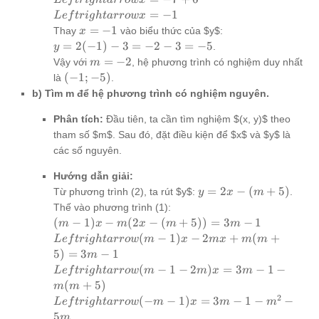
- 3)
-7
x = -7 + 6
-3x + 2y = -7
Leftrightarrow
=
−
1
L
e
f
t
r
i
g
h
t
a
rro
w
x
= -7
quad (1') 2x -
x = -1
x
=
−
1
Thay
vào biểu thức của $y$:
x
y = 3 quad
=
y =
=
2
(
−
1
)
−
3
=
−
2
−
3
=
−
5
.
y
(2')
-1
2(-1)
m
=
−
2
Vậy với
, hệ phương trình có nghiệm duy nhất
m
\end{cases}
- 3 =
=
(-1;
(
−
1
;
−
5
)
là
.
-2 - 3
-2
-5)
b) Tìm m để hệ phương trình có nghiệm nguyên.
= -5
Phân tích:
Đầu tiên, ta cần tìm nghiệm $(x, y)$ theo
tham số $m$. Sau đó, đặt điều kiện để $x$ và $y$ là
các số nguyên.
Hướng dẫn giải:
y = 2x
=
2
−
(
+
5
)
Từ phương trình (2), ta rút $y$:
.
y
x
m
-
Thế vào phương trình (1):
(m+5)
(m-1)x
(
−
1
)
−
(
2
−
(
+
5
))
=
3
−
1
m
x
m
x
m
m
- m(2x
Leftrightarrow
(
−
1
)
−
2
+
(
+
L
e
f
t
r
i
g
h
t
a
rro
w
m
x
m
x
m
m
-
(m-1)x - 2mx
5
)
=
3
−
1
m
(m+5))
+ m(m+5) =
Leftrightarrow
(
−
1
−
2
)
=
3
−
1
−
L
e
f
t
r
i
g
h
t
a
rro
w
m
m
x
m
= 3m-1
3m-1
(m-1 - 2m)x =
(
+
5
)
m
m
3m-1 -
2
Leftrightarrow
(
−
−
1
)
=
3
−
1
−
−
L
e
f
t
r
i
g
h
t
a
rro
w
m
x
m
m
m(m+5)
(-m-1)x = 3m-
5
m