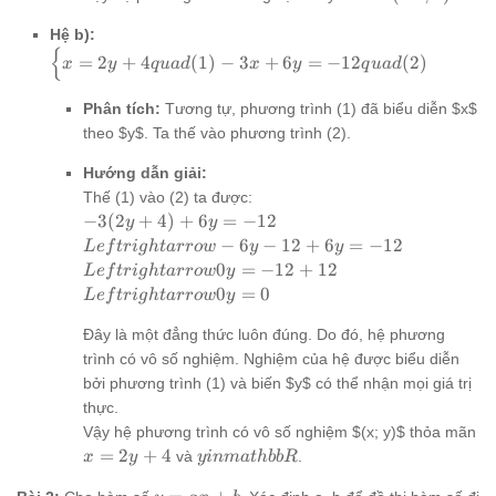
1)
= -4
Hệ b):
+ 5
{
\begin{cases}
=
2
+
4
(
1
)
−
3
+
6
=
−
12
(
2
)
= 1
x
y
q
u
a
d
x
y
q
u
a
d
x = 2y + 4
quad (1) -3x
Phân tích:
Tương tự, phương trình (1) đã biểu diễn $x$
+ 6y = -12
theo $y$. Ta thế vào phương trình (2).
quad (2)
\end{cases}
Hướng dẫn giải:
Thế (1) vào (2) ta được:
-3(2y
−
3
(
2
+
4
)
+
6
=
−
12
y
y
+ 4)
Leftrightarrow
−
6
−
12
+
6
=
−
12
L
e
f
t
r
i
g
h
t
a
rro
w
y
y
+ 6y
-6y - 12 + 6y =
Leftrightarrow
0
=
−
12
+
12
L
e
f
t
r
i
g
h
t
a
rro
w
y
=
-12
0y = -12 + 12
Leftrightarrow
0
=
0
L
e
f
t
r
i
g
h
t
a
rro
w
y
-12
0y = 0
Đây là một đẳng thức luôn đúng. Do đó, hệ phương
trình có vô số nghiệm. Nghiệm của hệ được biểu diễn
bởi phương trình (1) và biến $y$ có thể nhận mọi giá trị
thực.
Vậy hệ phương trình có vô số nghiệm $(x; y)$ thỏa mãn
x
y in
=
2
+
4
và
.
x
y
y
inma
t
hbb
R
=
mathbb{R}
y