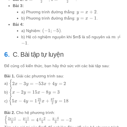
2
2
+
\frac{9 -
\frac{13 -
Bài 3:
4
9sqrt{3}}
9sqrt{3}}
y
=
+
2
a) Phương trình đường thẳng:
.
y
x
{2}
{2}
=
y
=
−
1
b) Phương trình đường thẳng:
.
y
x
x
=
Bài 4:
+
x
(-1;
(
−
1
;
−
5
)
a) Nghiệm:
.
2
-
-5)
m

=
b) Hệ có nghiệm nguyên khi $m$ là số nguyên và
m
1
\ne
−
1
.
-1
C. Bài tập tự luyện
Để củng cố kiến thức, bạn hãy thử sức với các bài tập sau:
Bài 1.
Giải các phương trình sau:
{
\begin{cases}
2
−
3
=
−
53
+
4
=
2
a)
x
y
x
y
2x - 3y = -5
{
\begin{cases}
−
2
=
15
−
8
=
3
b)
x
y
x
y
3x + 4y = 2
x - 2y = 1 5x -
{
\end{cases}
\begin{cases}
25
87
5
−
4
=
1
+
=
18
c)
x
y
x
y
8y = 3
4
2
5x - 4y = 1
\end{cases}
\frac{25}
Bài 2.
Cho hệ phương trình:
{4}x +
{
\begin{cases}
+
1
−
4
2
+
1
−
2
y
y
x
x
−
=
4
−
=
−
2
\frac{87}
3
4
5
3
\frac{2x+1}