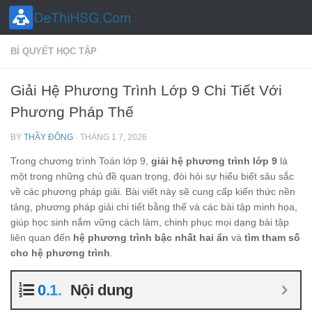
Skip to content
BÍ QUYẾT HỌC TẬP
Giải Hệ Phương Trình Lớp 9 Chi Tiết Với
Phương Pháp Thế
BY
THẦY ĐÔNG
·
THÁNG 1 7, 2026
Trong chương trình Toán lớp 9,
giải hệ phương trình lớp 9
là
một trong những chủ đề quan trọng, đòi hỏi sự hiểu biết sâu sắc
về các phương pháp giải. Bài viết này sẽ cung cấp kiến thức nền
tảng, phương pháp giải chi tiết bằng thế và các bài tập minh họa,
giúp học sinh nắm vững cách làm, chinh phục mọi dạng bài tập
liên quan đến
hệ phương trình bậc nhất hai ẩn
và
tìm tham số
cho hệ phương trình
.
Nội dung