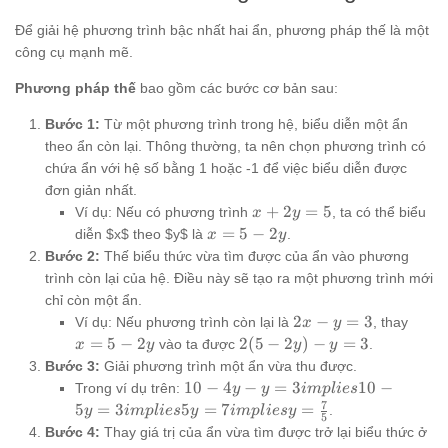
Để giải hệ phương trình bậc nhất hai ẩn, phương pháp thế là một
công cụ mạnh mẽ.
Phương pháp thế
bao gồm các bước cơ bản sau:
Bước 1:
Từ một phương trình trong hệ, biểu diễn một ẩn
theo ẩn còn lại. Thông thường, ta nên chọn phương trình có
chứa ẩn với hệ số bằng 1 hoặc -1 để việc biểu diễn được
đơn giản nhất.
x
+
2
=
5
Ví dụ: Nếu có phương trình
, ta có thể biểu
x
y
+
x
=
5
−
2
diễn $x$ theo $y$ là
.
x
y
2y
=
Bước 2:
Thế biểu thức vừa tìm được của ẩn vào phương
=
5
trình còn lại của hệ. Điều này sẽ tạo ra một phương trình mới
5
-
chỉ còn một ẩn.
2y
2x
x
2
−
=
3
Ví dụ: Nếu phương trình còn lại là
, thay
x
y
-
=
2(5
=
5
−
2
2
(
5
−
2
)
−
=
3
vào ta được
.
x
y
y
y
y
5
-
Bước 3:
Giải phương trình một ẩn vừa thu được.
=
-
2y)
10 - 4y -
10
−
4
−
=
3
10
−
Trong ví dụ trên:
y
y
im
pl
i
es
3
2y
- y
y = 3
7
5
=
3
5
=
7
=
.
y
im
pl
i
es
y
im
pl
i
esy
5
=
implies
Bước 4:
Thay giá trị của ẩn vừa tìm được trở lại biểu thức ở
3
10 - 5y