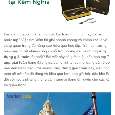
Bạn đang gặp khó khăn với các bài toán hình học hay đại số
phức tạp? Việc tìm kiếm lời giải nhanh chóng và chính xác là vô
cùng quan trọng để nâng cao hiệu quả học tập. Trên thị trường
hiện nay có rất nhiều công cụ hỗ trợ, nhưng đâu là những
ứng
dụng giải toán
tốt nhất? Bài viết này sẽ giới thiệu đến bạn top 7
app giải toán
hàng đầu, giúp bạn chinh phục mọi dạng bài từ cơ
bản đến nâng cao. Với những
ứng dụng giải toán
này, việc học
toán sẽ trở nên dễ dàng và hiệu quả hơn bao giờ hết, đặc biệt là
đối với học sinh phổ thông và những ai đang ôn luyện cho các kỳ
thi quan trọng.