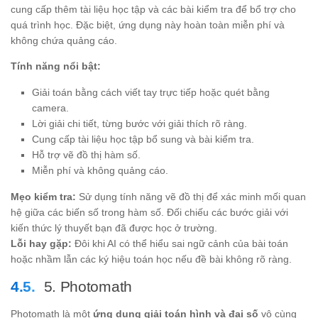
cung cấp thêm tài liệu học tập và các bài kiểm tra để bổ trợ cho
quá trình học. Đặc biệt, ứng dụng này hoàn toàn miễn phí và
không chứa quảng cáo.
Tính năng nổi bật:
Giải toán bằng cách viết tay trực tiếp hoặc quét bằng
camera.
Lời giải chi tiết, từng bước với giải thích rõ ràng.
Cung cấp tài liệu học tập bổ sung và bài kiểm tra.
Hỗ trợ vẽ đồ thị hàm số.
Miễn phí và không quảng cáo.
Mẹo kiểm tra:
Sử dụng tính năng vẽ đồ thị để xác minh mối quan
hệ giữa các biến số trong hàm số. Đối chiếu các bước giải với
kiến thức lý thuyết bạn đã được học ở trường.
Lỗi hay gặp:
Đôi khi AI có thể hiểu sai ngữ cảnh của bài toán
hoặc nhầm lẫn các ký hiệu toán học nếu đề bài không rõ ràng.
5. Photomath
Photomath là một
ứng dụng giải toán hình và đại số
vô cùng