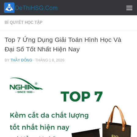
Skip to content
BÍ QUYẾT HỌC TẬP
Top 7 Ứng Dụng Giải Toán Hình Học Và
Đại Số Tốt Nhất Hiện Nay
BY
THẦY ĐÔNG
·
THÁNG 1 8, 2026