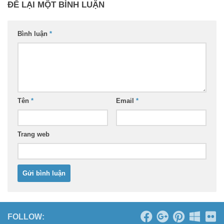
ĐỂ LẠI MỘT BÌNH LUẬN
Bình luận
*
Tên
*
Email
*
Trang web
FOLLOW: