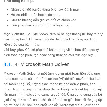
Tính năng nổi bật:
Nhận diện đề bài đa dạng (viết tay, đánh máy).
Hỗ trợ nhiều môn học khác nhau.
Đưa ra hướng dẫn giải chi tiết và chính xác.
Cung cấp bài tập tương tự để luyện tập.
Mẹo kiểm tra:
Sau khi Solvee đưa ra bài tập tương tự, hãy thử tự
giải chúng trước khi xem gợi ý để đánh giá khả năng áp dụng
kiến thức của bản thân.
Lỗi hay gặp:
Có thể gặp khó khăn trong việc nhận diện các ký
hiệu toán học phức tạp hoặc công thức có cấu trúc đặc biệt.
4. Microsoft Math Solver
Microsoft Math Solver là một
ứng dụng giải toán
tiên tiến, ứng
dụng sức mạnh của trí tuệ nhân tạo (AI) để giải quyết nhiều loại
bài toán từ đại số, lượng giác, thống kê cho đến vi phân, tích
phân. Người dùng có thể nhập đề bài bằng cách viết tay trực tiếp
lên màn hình hoặc dùng camera quét đề. Ứng dụng cung cấp lời
giải từng bước một cách chi tiết, kèm theo giải thích rõ ràng, giúp
người học hiểu sâu bản chất vấn đề. Microsoft Math Solver còn