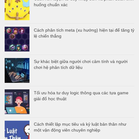
huống chuẩn xác
Cách phân tích meta (xu hướng) hiện tại để tăng tỷ
lệ chiến thắng
Sự khác biệt giữa người chơi cảm tính và người
chơi hệ phân tích dữ liệu
Tối ưu hóa tư duy logic thông qua các tựa game
giải đố học thuật
Cách thiết lập mục tiêu và kỷ luật bản thân như
một vận động viên chuyên nghiệp