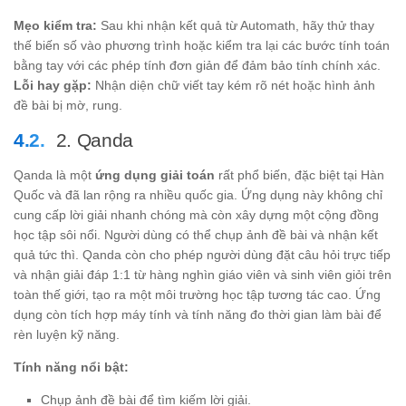
Mẹo kiểm tra:
Sau khi nhận kết quả từ Automath, hãy thử thay
thế biến số vào phương trình hoặc kiểm tra lại các bước tính toán
bằng tay với các phép tính đơn giản để đảm bảo tính chính xác.
Lỗi hay gặp:
Nhận diện chữ viết tay kém rõ nét hoặc hình ảnh
đề bài bị mờ, rung.
2. Qanda
Qanda là một
ứng dụng giải toán
rất phổ biến, đặc biệt tại Hàn
Quốc và đã lan rộng ra nhiều quốc gia. Ứng dụng này không chỉ
cung cấp lời giải nhanh chóng mà còn xây dựng một cộng đồng
học tập sôi nổi. Người dùng có thể chụp ảnh đề bài và nhận kết
quả tức thì. Qanda còn cho phép người dùng đặt câu hỏi trực tiếp
và nhận giải đáp 1:1 từ hàng nghìn giáo viên và sinh viên giỏi trên
toàn thế giới, tạo ra một môi trường học tập tương tác cao. Ứng
dụng còn tích hợp máy tính và tính năng đo thời gian làm bài để
rèn luyện kỹ năng.
Tính năng nổi bật:
Chụp ảnh đề bài để tìm kiếm lời giải.