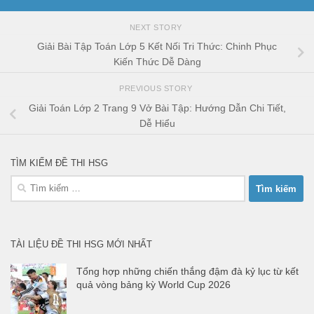
NEXT STORY
Giải Bài Tập Toán Lớp 5 Kết Nối Tri Thức: Chinh Phục
Kiến Thức Dễ Dàng
PREVIOUS STORY
Giải Toán Lớp 2 Trang 9 Vở Bài Tập: Hướng Dẫn Chi Tiết,
Dễ Hiểu
TÌM KIẾM ĐỀ THI HSG
Tìm
kiếm
cho:
TÀI LIỆU ĐỀ THI HSG MỚI NHẤT
Tổng hợp những chiến thắng đậm đà kỷ lục từ kết
quả vòng bảng kỳ World Cup 2026