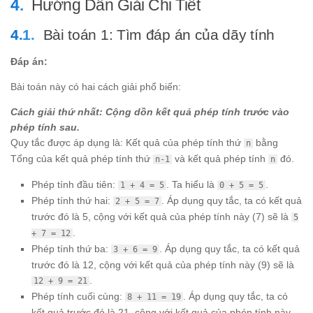
Hướng Dẫn Giải Chi Tiết
Bài toán 1: Tìm đáp án của dãy tính
Đáp án:
Bài toán này có hai cách giải phổ biến:
Cách giải thứ nhất: Cộng dồn kết quả phép tính trước vào
phép tính sau.
Quy tắc được áp dụng là: Kết quả của phép tính thứ
bằng
n
Tổng của kết quả phép tính thứ
và kết quả phép tính
đó.
n-1
n
Phép tính đầu tiên:
. Ta hiểu là
.
1 + 4 = 5
0 + 5 = 5
Phép tính thứ hai:
. Áp dụng quy tắc, ta có kết quả
2 + 5 = 7
trước đó là 5, cộng với kết quả của phép tính này (7) sẽ là
5
.
+ 7 = 12
Phép tính thứ ba:
. Áp dụng quy tắc, ta có kết quả
3 + 6 = 9
trước đó là 12, cộng với kết quả của phép tính này (9) sẽ là
.
12 + 9 = 21
Phép tính cuối cùng:
. Áp dụng quy tắc, ta có
8 + 11 = 19
kết quả trước đó là 21, cộng với kết quả của phép tính này