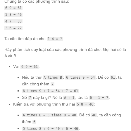
Chúng ta có các phương trình sau:
6 9 = 61
5 8 = 46
4 7 = 33
3 6 = 22
Ta cần tìm đáp án cho
.
1 4 = ?
Hãy phân tích quy luật của các phương trình đã cho. Gọi hai số là
A và B.
Với
:
6 9 = 61
Nếu ta thử
:
. Để có
, ta
A times B
6 times 9 = 54
61
cần cộng thêm
.
7
.
6 times 9 + 7 = 54 + 7 = 61
Số
này là gì? Nó là
, tức là
.
7
A + 1
6 + 1 = 7
Kiểm tra với phương trình thứ hai
:
5 8 = 46
. Để có
, ta cần cộng
A times B = 5 times 8 = 40
46
thêm
.
6
.
5 times 8 + 6 = 40 + 6 = 46