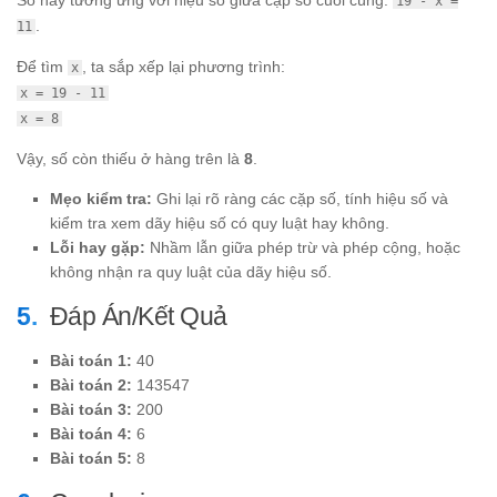
Số này tương ứng với hiệu số giữa cặp số cuối cùng:
19 - x =
.
11
Để tìm
, ta sắp xếp lại phương trình:
x
x = 19 - 11
x = 8
Vậy, số còn thiếu ở hàng trên là
8
.
Mẹo kiểm tra:
Ghi lại rõ ràng các cặp số, tính hiệu số và
kiểm tra xem dãy hiệu số có quy luật hay không.
Lỗi hay gặp:
Nhầm lẫn giữa phép trừ và phép cộng, hoặc
không nhận ra quy luật của dãy hiệu số.
Đáp Án/Kết Quả
Bài toán 1:
40
Bài toán 2:
143547
Bài toán 3:
200
Bài toán 4:
6
Bài toán 5:
8