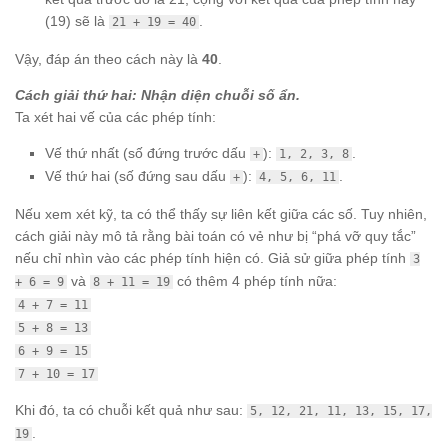
(19) sẽ là
.
21 + 19 = 40
Vậy, đáp án theo cách này là
40
.
Cách giải thứ hai: Nhận diện chuỗi số ẩn.
Ta xét hai vế của các phép tính:
Vế thứ nhất (số đứng trước dấu
):
.
+
1, 2, 3, 8
Vế thứ hai (số đứng sau dấu
):
.
+
4, 5, 6, 11
Nếu xem xét kỹ, ta có thể thấy sự liên kết giữa các số. Tuy nhiên,
cách giải này mô tả rằng bài toán có vẻ như bị “phá vỡ quy tắc”
nếu chỉ nhìn vào các phép tính hiện có. Giả sử giữa phép tính
3
và
có thêm 4 phép tính nữa:
+ 6 = 9
8 + 11 = 19
4 + 7 = 11
5 + 8 = 13
6 + 9 = 15
7 + 10 = 17
Khi đó, ta có chuỗi kết quả như sau:
5, 12, 21, 11, 13, 15, 17,
.
19