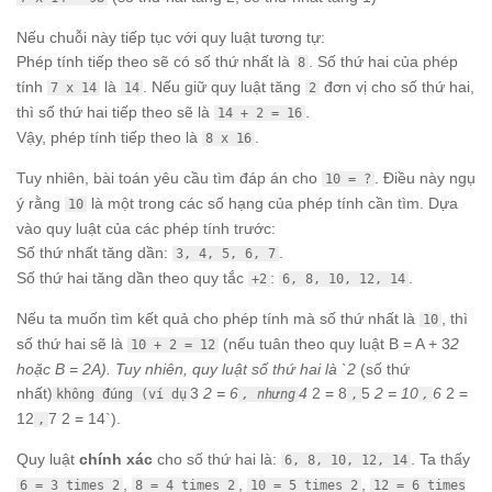
Nếu chuỗi này tiếp tục với quy luật tương tự:
Phép tính tiếp theo sẽ có số thứ nhất là
. Số thứ hai của phép
8
tính
là
. Nếu giữ quy luật tăng
đơn vị cho số thứ hai,
7 x 14
14
2
thì số thứ hai tiếp theo sẽ là
.
14 + 2 = 16
Vậy, phép tính tiếp theo là
.
8 x 16
Tuy nhiên, bài toán yêu cầu tìm đáp án cho
. Điều này ngụ
10 = ?
ý rằng
là một trong các số hạng của phép tính cần tìm. Dựa
10
vào quy luật của các phép tính trước:
Số thứ nhất tăng dần:
.
3, 4, 5, 6, 7
Số thứ hai tăng dần theo quy tắc
:
.
+2
6, 8, 10, 12, 14
Nếu ta muốn tìm kết quả cho phép tính mà số thứ nhất là
, thì
10
số thứ hai sẽ là
(nếu tuân theo quy luật B = A + 3
2
10 + 2 = 12
hoặc B = 2A). Tuy nhiên, quy luật số thứ hai là `2
(số thứ
nhất)
3
2 = 6
4
2 = 8
5
2 = 10
6
2 =
không đúng (ví dụ
, nhưng
,
,
12
7 2 = 14`).
,
Quy luật
chính xác
cho số thứ hai là:
. Ta thấy
6, 8, 10, 12, 14
,
,
,
6 = 3 times 2
8 = 4 times 2
10 = 5 times 2
12 = 6 times