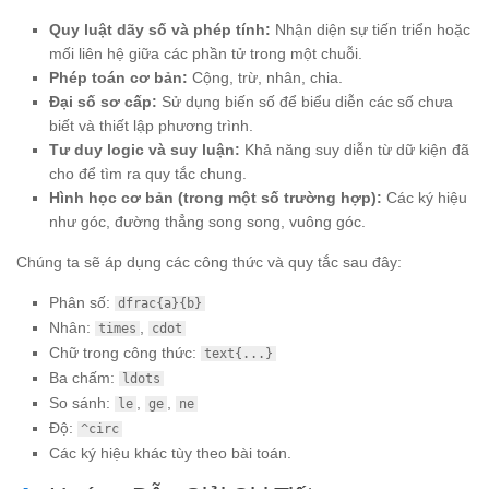
Quy luật dãy số và phép tính:
Nhận diện sự tiến triển hoặc
mối liên hệ giữa các phần tử trong một chuỗi.
Phép toán cơ bản:
Cộng, trừ, nhân, chia.
Đại số sơ cấp:
Sử dụng biến số để biểu diễn các số chưa
biết và thiết lập phương trình.
Tư duy logic và suy luận:
Khả năng suy diễn từ dữ kiện đã
cho để tìm ra quy tắc chung.
Hình học cơ bản (trong một số trường hợp):
Các ký hiệu
như góc, đường thẳng song song, vuông góc.
Chúng ta sẽ áp dụng các công thức và quy tắc sau đây:
Phân số:
dfrac{a}{b}
Nhân:
,
times
cdot
Chữ trong công thức:
text{...}
Ba chấm:
ldots
So sánh:
,
,
le
ge
ne
Độ:
^circ
Các ký hiệu khác tùy theo bài toán.