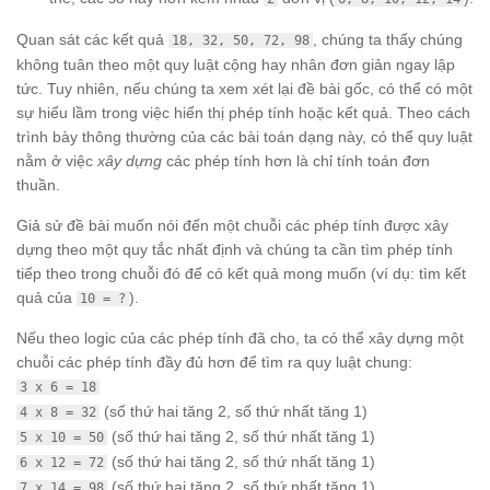
Quan sát các kết quả
, chúng ta thấy chúng
18, 32, 50, 72, 98
không tuân theo một quy luật cộng hay nhân đơn giản ngay lập
tức. Tuy nhiên, nếu chúng ta xem xét lại đề bài gốc, có thể có một
sự hiểu lầm trong việc hiển thị phép tính hoặc kết quả. Theo cách
trình bày thông thường của các bài toán dạng này, có thể quy luật
nằm ở việc
xây dựng
các phép tính hơn là chỉ tính toán đơn
thuần.
Giả sử đề bài muốn nói đến một chuỗi các phép tính được xây
dựng theo một quy tắc nhất định và chúng ta cần tìm phép tính
tiếp theo trong chuỗi đó để có kết quả mong muốn (ví dụ: tìm kết
quả của
).
10 = ?
Nếu theo logic của các phép tính đã cho, ta có thể xây dựng một
chuỗi các phép tính đầy đủ hơn để tìm ra quy luật chung:
3 x 6 = 18
(số thứ hai tăng 2, số thứ nhất tăng 1)
4 x 8 = 32
(số thứ hai tăng 2, số thứ nhất tăng 1)
5 x 10 = 50
(số thứ hai tăng 2, số thứ nhất tăng 1)
6 x 12 = 72
(số thứ hai tăng 2, số thứ nhất tăng 1)
7 x 14 = 98