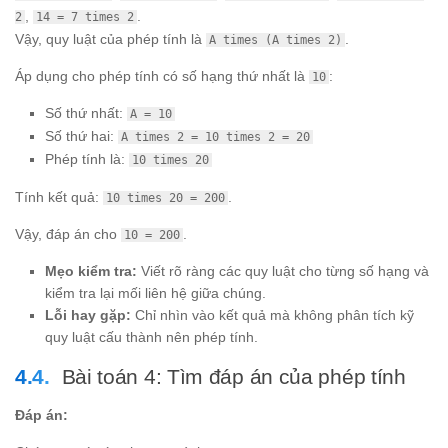
,
.
2
14 = 7 times 2
Vậy, quy luật của phép tính là
.
A times (A times 2)
Áp dụng cho phép tính có số hạng thứ nhất là
:
10
Số thứ nhất:
A = 10
Số thứ hai:
A times 2 = 10 times 2 = 20
Phép tính là:
10 times 20
Tính kết quả:
.
10 times 20 = 200
Vậy, đáp án cho
.
10 = 200
Mẹo kiểm tra:
Viết rõ ràng các quy luật cho từng số hạng và
kiểm tra lại mối liên hệ giữa chúng.
Lỗi hay gặp:
Chỉ nhìn vào kết quả mà không phân tích kỹ
quy luật cấu thành nên phép tính.
Bài toán 4: Tìm đáp án của phép tính
Đáp án: