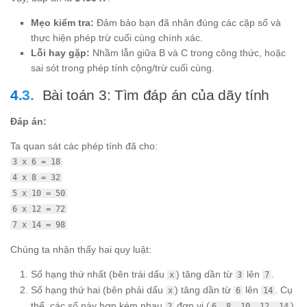
Mẹo kiểm tra:
Đảm bảo bạn đã nhân đúng các cặp số và
thực hiện phép trừ cuối cùng chính xác.
Lỗi hay gặp:
Nhầm lẫn giữa B và C trong công thức, hoặc
sai sót trong phép tính cộng/trừ cuối cùng.
Bài toán 3: Tìm đáp án của dãy tính
Đáp án:
Ta quan sát các phép tính đã cho:
3 x 6 = 18
4 x 8 = 32
5 x 10 = 50
6 x 12 = 72
7 x 14 = 98
Chúng ta nhận thấy hai quy luật:
Số hạng thứ nhất (bên trái dấu
) tăng dần từ
lên
.
x
3
7
Số hạng thứ hai (bên phải dấu
) tăng dần từ
lên
. Cụ
x
6
14
thể, các số này hơn kém nhau
đơn vị (
).
2
6, 8, 10, 12, 14