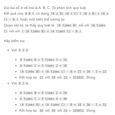
Gọi ba số ở vế trái là A, B, C. Ta phân tích quy luật:
Kết quả của
có dạng
A B C
(A x B) (A x C) ( (A x B) + (A x
hoặc một biến thể tương tự.
C) - B )
Quan sát kỹ, ta thấy quy luật là:
nối với
(A times B)
(A times
nối với
.
C)
( (A times B) + (A times C) - B )
Hãy kiểm tra:
Với
:
5 3 2
A times B = 5 times 3 = 15
A times C = 5 times 2 = 10
(A times B) + (A times C) - B = 15 + 10 - 3 = 22
Kết hợp lại:
nối
nối
=
. Đúng.
15
10
22
151022
Với
:
9 2 4
A times B = 9 times 2 = 18
A times C = 9 times 4 = 36
(A times B) + (A times C) - B = 18 + 36 - 2 = 52
Kết hợp lại:
nối
nối
=
. Đúng.
18
36
52
183652