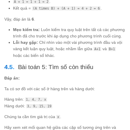
.
A + 1 = 1 + 1 = 2
Kết quả =
.
(A times B) + (A + 1) = 4 + 2 = 6
Vậy, đáp án là
6
.
Mẹo kiểm tra:
Luôn kiểm tra quy luật trên tất cả các phương
trình đã cho trước khi áp dụng cho phương trình cuối cùng.
Lỗi hay gặp:
Chỉ nhìn vào một vài phương trình đầu và vội
vàng kết luận quy luật, hoặc nhầm lẫn giữa
và
A+1
B+1
hoặc các biến số khác.
Bài toán 5: Tìm số còn thiếu
Đáp án:
Ta có sơ đồ với các số ở hàng trên và hàng dưới:
Hàng trên:
1, 4, 7, x
Hàng dưới:
3, 9, 15, 19
Chúng ta cần tìm giá trị của
.
x
Hãy xem xét mối quan hệ giữa các cặp số tương ứng trên và