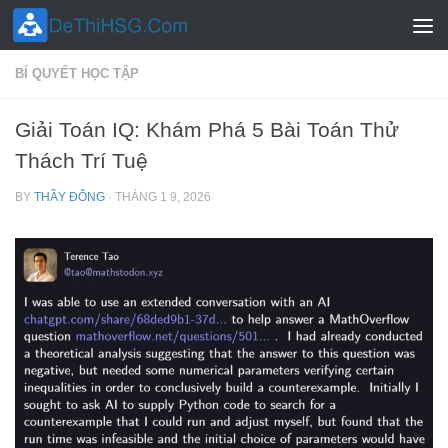
Skip to content
BÍ QUYẾT HỌC TẬP
Giải Toán IQ: Khám Phá 5 Bài Toán Thử
Thách Trí Tuệ
BY
THẦY ĐÔNG
·
THÁNG 1 9, 2026