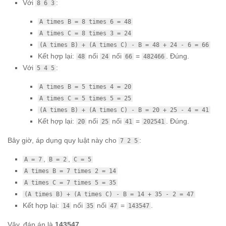
Với
:
8 6 3
A times B = 8 times 6 = 48
A times C = 8 times 3 = 24
(A times B) + (A times C) - B = 48 + 24 - 6 = 66
Kết hợp lại:
nối
nối
=
. Đúng.
48
24
66
482466
Với
:
5 4 5
A times B = 5 times 4 = 20
A times C = 5 times 5 = 25
(A times B) + (A times C) - B = 20 + 25 - 4 = 41
Kết hợp lại:
nối
nối
=
. Đúng.
20
25
41
202541
Bây giờ, áp dụng quy luật này cho
:
7 2 5
,
,
A = 7
B = 2
C = 5
A times B = 7 times 2 = 14
A times C = 7 times 5 = 35
(A times B) + (A times C) - B = 14 + 35 - 2 = 47
Kết hợp lại:
nối
nối
=
.
14
35
47
143547
Vậy, đáp án là
143547
.