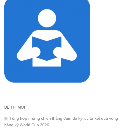
ĐỀ THI MỚI
Tổng hợp những chiến thắng đậm đà kỷ lục từ kết quả vòng
bảng kỳ World Cup 2026