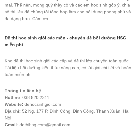
mại. Thế nên, mong quý thầy cô và các em học sinh góp ý, chia
sẻ tài liệu để chúng tôi tổng hợp làm cho nội dung phong phú và
đa dạng hơn. Cảm ơn.
Đề thi học sinh giỏi các môn - chuyên đề bồi dưỡng HSG
miễn phí
Kho đề thi học sinh giỏi các cấp và đề thi lớp chuyên toàn quốc.
Tài liệu bồi dưỡng kiến thức nâng cao, có lời giải chi tiết và hoàn
toàn miễn phí.
Thông tin liên hệ
Hotline
: 038 820 2311
Website:
dehocsinhgioi.com
Địa chỉ:
52 Ng. 177 P. Định Công, Định Công, Thanh Xuân, Hà
Nội
Gmail:
dethihsg.com@gmail.com