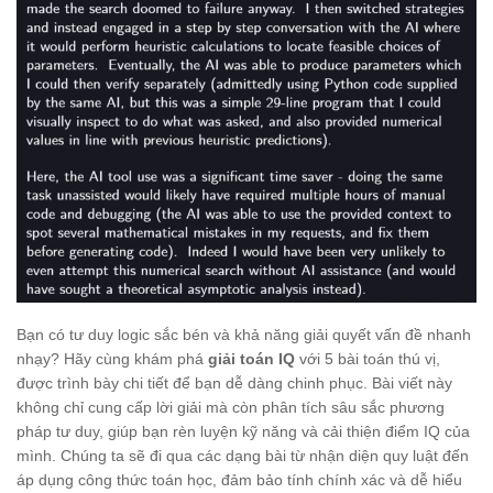
Bạn có tư duy logic sắc bén và khả năng giải quyết vấn đề nhanh
nhạy? Hãy cùng khám phá
giải toán IQ
với 5 bài toán thú vị,
được trình bày chi tiết để bạn dễ dàng chinh phục. Bài viết này
không chỉ cung cấp lời giải mà còn phân tích sâu sắc phương
pháp tư duy, giúp bạn rèn luyện kỹ năng và cải thiện điểm IQ của
mình. Chúng ta sẽ đi qua các dạng bài từ nhận diện quy luật đến
áp dụng công thức toán học, đảm bảo tính chính xác và dễ hiểu