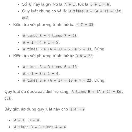
Số
này là gì? Nó là
, tức là
.
6
A + 1
5 + 1 = 6
Quy luật chung có vẻ là:
A times B + (A + 1) = Kết
.
quả
Kiểm tra với phương trình thứ ba
:
4 7 = 33
.
A times B = 4 times 7 = 28
.
A + 1 = 4 + 1 = 5
. Đúng.
A times B + (A + 1) = 28 + 5 = 33
Kiểm tra với phương trình thứ tư
:
3 6 = 22
.
A times B = 3 times 6 = 18
.
A + 1 = 3 + 1 = 4
. Đúng.
A times B + (A + 1) = 18 + 4 = 22
Quy luật đã được xác định rõ ràng:
A times B + (A + 1) = Kết
.
quả
Bây giờ, áp dụng quy luật này cho
:
1 4 = ?
,
.
A = 1
B = 4
.
A times B = 1 times 4 = 4