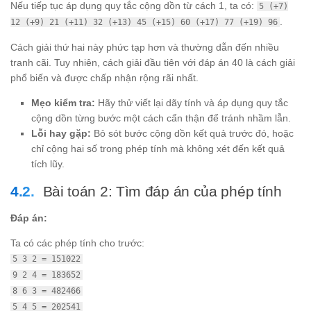
Nếu tiếp tục áp dụng quy tắc cộng dồn từ cách 1, ta có:
5 (+7)
.
12 (+9) 21 (+11) 32 (+13) 45 (+15) 60 (+17) 77 (+19) 96
Cách giải thứ hai này phức tạp hơn và thường dẫn đến nhiều
tranh cãi. Tuy nhiên, cách giải đầu tiên với đáp án 40 là cách giải
phổ biến và được chấp nhận rộng rãi nhất.
Mẹo kiểm tra:
Hãy thử viết lại dãy tính và áp dụng quy tắc
cộng dồn từng bước một cách cẩn thận để tránh nhầm lẫn.
Lỗi hay gặp:
Bỏ sót bước cộng dồn kết quả trước đó, hoặc
chỉ cộng hai số trong phép tính mà không xét đến kết quả
tích lũy.
Bài toán 2: Tìm đáp án của phép tính
Đáp án:
Ta có các phép tính cho trước:
5 3 2 = 151022
9 2 4 = 183652
8 6 3 = 482466
5 4 5 = 202541