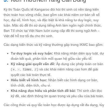
Kỳ thi Toán Quốc tế Kangaroo đòi hỏi thí sinh có nền tảng kiến
thức toán học vững chắc, bao gồm các khái niệm cơ bản về số
học, đại số, hình học, và đặc biệt là khả năng tư duy logic, suy
luận. Mặc dù đề thi sử dụng tiếng Anh làm ngôn ngữ chính thức,
Ban Tổ chức tại Việt Nam luôn cung cấp đề thi song ngữ Anh –
Việt để hỗ trợ tối đa cho thí sinh.
Các dạng kiến thức và kỹ năng thường gặp trong IKMC bao gồm:
Tư duy logic và suy luận:
Khả năng nhận diện quy luật, dự
đoán kết quả, phân tích mối quan hệ giữa các yếu tố.
Kỹ năng giải quyết vấn đề:
Áp dụng các phép toán cơ bản
(
,
,
,
) và các khái niệm nâng cao hơn để giải
+
-
times
/
quyết các bài toán thực tế.
Hiểu biết về hình học:
Nhận biết các hình dạng cơ bản,
tính chất, diện tích, chu vi.
Khả năng đọc hiểu và phân tích đề bài:
Thí sinh cần đọc
kỹ đề, xác định thông tin quan trọng và yêu cầu của bài toán.
Các công thức và quy tắc toán học được áp dụng rất đa dạng, tùy