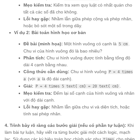
Mẹo kiểm tra:
Kiểm tra xem quy luật có nhất quán cho
tất cả các số đã cho không.
Lỗi hay gặp:
Nhầm lẫn giữa phép cộng và phép nhân,
hoặc bỏ sót một số trong dãy.
Ví dụ 2: Bài toán hình học cơ bản
Đề bài (minh họa):
Một hình vuông có cạnh là
.
5 cm
Chu vi của hình vuông đó là bao nhiêu?
Phân tích:
Chu vi hình vuông được tính bằng tổng độ
dài 4 cạnh bằng nhau.
Công thức cần dùng:
Chu vi hình vuông
P = 4 times
(với
là độ dài cạnh).
a
a
Giải:
.
P = 4 times 5 text{ cm} = 20 text{ cm}
Mẹo kiểm tra:
Đếm lại số cạnh của hình vuông và nhân
với độ dài cạnh.
Lỗi hay gặp:
Nhầm lẫn giữa chu vi và diện tích, hoặc
tính sai phép nhân.
4. Trình bày rõ ràng các bước giải (nếu có phần tự luận):
Khi
làm bài tự luận, hãy viết ra từng bước giải một cách logic, mạch
lạc. Sử dụng các ký hiệu toán học chính xác như
cho phép
times