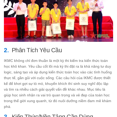
Phân Tích Yêu Cầu
IKMC không chỉ đơn thuần là một kỳ thi kiểm tra kiến thức toán
học khô khan. Yêu cầu cốt lõi mà kỳ thi đặt ra là khả năng tư duy
logic, sáng tạo và áp dụng kiến thức toán học vào các tình huống
thực tế, gần gũi với cuộc sống. Các câu hỏi của IKMC được thiết
kế để khơi gợi sự tò mò, khuyến khích thí sinh suy nghĩ độc lập
và tìm ra nhiều cách giải quyết vấn đề khác nhau. Mục tiêu là
giúp học sinh nhận ra vai trò quan trọng và vẻ đẹp của toán học
trong thế giới xung quanh, từ đó nuôi dưỡng niềm đam mê khám
phá.
Kiến Thức/Nền Tảng Cần Dùng