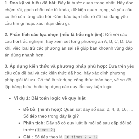
1. Đọc kỹ và hiểu đề bài:
Đây là bước quan trọng nhất. Hãy đọc
chậm rãi, gạch chân các từ khóa, dữ kiện quan trọng, và yêu cầu
cụ thể của từng câu hỏi. Đảm bảo bạn hiểu rõ đề bài đang yêu
cầu tìm gì hoặc xác nhận điều gì.
2. Phân tích các lựa chọn (nếu là trắc nghiệm):
Đối với các
câu hỏi trắc nghiệm, hãy xem xét từng phương án A, B, C, D. Đôi
khi, việc loại trừ các phương án sai sẽ giúp bạn khoanh vùng đáp
án đúng nhanh hơn.
3. Áp dụng kiến thức và phương pháp phù hợp:
Dựa trên yêu
cầu của đề bài và các kiến thức đã học, hãy xác định phương
pháp giải tối ưu. Có thể là sử dụng công thức toán học, vẽ sơ đồ,
lập bảng biểu, hoặc áp dụng các quy tắc suy luận logic.
Ví dụ 1: Bài toán logic về quy luật
Đề bài (minh họa):
Quan sát dãy số sau: 2, 4, 8, 16, …
Số tiếp theo trong dãy là gì?
Phân tích:
Dãy số có quy luật là mỗi số sau gấp đôi số
trước (
).
times 2
Giải:
Số tiếp theo là
.
16 times 2 = 32