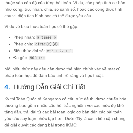
thuộc vào cấp độ của từng bài toán. Ví dụ, các phép tính cơ bản
như cộng, trừ, nhân, chia, so sánh số, hoặc các công thức tính
chu vi, diện tích hình học có thể được yêu cầu.
Ví dụ về biểu thức toán học có thể gặp:
Phép nhân:
a times b
Phép chia:
dfrac{c}{d}
Biểu thức đại số:
x^2 + 2x + 1
Đo góc:
90^circ
Mỗi biểu thức này đều cần được thể hiện chính xác về mặt cú
pháp toán học để đảm bảo tính rõ ràng và học thuật.
Hướng Dẫn Giải Chi Tiết
Kỳ thi Toán Quốc tế Kangaroo có cấu trúc đề thi được chuẩn hóa,
thường bao gồm nhiều câu hỏi trắc nghiệm với các mức độ khó
tăng dần, trải dài từ các bài toán logic cơ bản đến các bài toán
yêu cầu suy luận phức tạp hơn. Dưới đây là cách tiếp cận chung
để giải quyết các dạng bài trong IKMC: