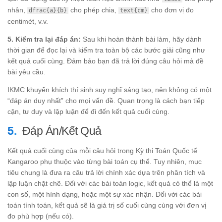
nhân,
cho phép chia,
cho đơn vị đo
dfrac{a}{b}
text{cm}
centimét, v.v.
5. Kiểm tra lại đáp án:
Sau khi hoàn thành bài làm, hãy dành
thời gian để đọc lại và kiểm tra toàn bộ các bước giải cũng như
kết quả cuối cùng. Đảm bảo bạn đã trả lời đúng câu hỏi mà đề
bài yêu cầu.
IKMC khuyến khích thí sinh suy nghĩ sáng tạo, nên không có một
“đáp án duy nhất” cho mọi vấn đề. Quan trọng là cách bạn tiếp
cận, tư duy và lập luận để đi đến kết quả cuối cùng.
Đáp Án/Kết Quả
Kết quả cuối cùng của mỗi câu hỏi trong Kỳ thi Toán Quốc tế
Kangaroo phụ thuộc vào từng bài toán cụ thể. Tuy nhiên, mục
tiêu chung là đưa ra câu trả lời chính xác dựa trên phân tích và
lập luận chặt chẽ. Đối với các bài toán logic, kết quả có thể là một
con số, một hình dạng, hoặc một sự xác nhận. Đối với các bài
toán tính toán, kết quả sẽ là giá trị số cuối cùng cùng với đơn vị
đo phù hợp (nếu có).