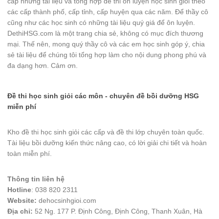
cấp những tài liệu và tổng hợp đề thi ôn luyện học sinh giỏi theo
các cấp thành phố, cấp tỉnh, cấp huyện qua các năm. Để thầy cô
cũng như các học sinh có những tài liệu quý giá để ôn luyện.
DethiHSG.com là một trang chia sẻ, không có mục đích thương
mại. Thế nên, mong quý thầy cô và các em học sinh góp ý, chia
sẻ tài liệu để chúng tôi tổng hợp làm cho nội dung phong phú và
đa dạng hơn. Cảm ơn.
Đề thi học sinh giỏi các môn - chuyên đề bồi dưỡng HSG
miễn phí
Kho đề thi học sinh giỏi các cấp và đề thi lớp chuyên toàn quốc.
Tài liệu bồi dưỡng kiến thức nâng cao, có lời giải chi tiết và hoàn
toàn miễn phí.
Thông tin liên hệ
Hotline
: 038 820 2311
Website:
dehocsinhgioi.com
Địa chỉ:
52 Ng. 177 P. Định Công, Định Công, Thanh Xuân, Hà