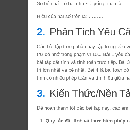
So bé nhất có hai chữ số giống nhau là: 
Hiệu của hai số trên là: ………
Phân Tích Yêu C
Các bài tập trong phần này tập trung vào 
trừ có nhớ trong phạm vi 100. Bài 1 yêu cầu
bài tập đặt tính và tính toán trực tiếp. Bà
trị lớn nhất và bé nhất. Bài 4 là bài toán c
tính có nhiều phép toán và tìm hiệu giữa h
Kiến Thức/Nền T
Để hoàn thành tốt các bài tập này, các em
Quy tắc đặt tính và thực hiện phép 