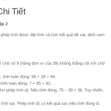
hi Tiết
ập 2
phép tính được đặt tính và tính kết quả để xác định xem
 vì chữ số 9 (hàng đơn vị của 39) không thẳng cột với chữ
, tính toán đúng: 66 + 28 = 94.
 tính toán đúng: 7 + 85 = 92.
như phép tính a). Nếu tính đúng, 75 – 39 = 36. Tuy nhiên,
tính sai. Phép tính d) có kết quả sai (nếu tính đúng là