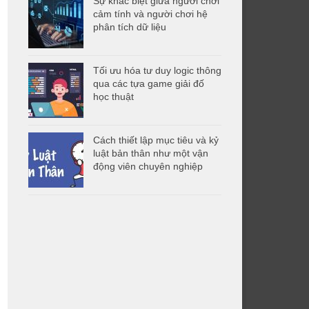
Sự khác biệt giữa người chơi
cảm tính và người chơi hệ
phân tích dữ liệu
Tối ưu hóa tư duy logic thông
qua các tựa game giải đố
học thuật
Cách thiết lập mục tiêu và kỷ
luật bản thân như một vận
động viên chuyên nghiệp