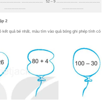
 88 ……………… ………………
52 – 9 ……………… ………………
………………
………………
ập 2
 kết quả bé nhất, màu tím vào quả bóng ghi phép tính có