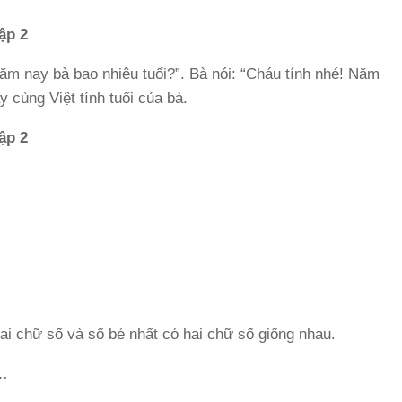
ập 2
 năm nay bà bao nhiêu tuổi?”. Bà nói: “Cháu tính nhé! Năm
 cùng Việt tính tuổi của bà.
ập 2
ai chữ số và số bé nhất có hai chữ số giống nhau.
……