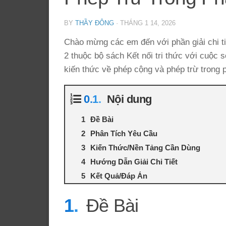
BY
THẦY ĐÔNG
·
THÁNG 1 14, 2026
Chào mừng các em đến với phần giải chi tiế
2 thuộc bộ sách Kết nối tri thức với cuộc 
kiến thức về phép cộng và phép trừ trong 
Nội dung
Đề Bài
Phân Tích Yêu Cầu
Kiến Thức/Nền Tảng Cần Dùng
Hướng Dẫn Giải Chi Tiết
Kết Quả/Đáp Án
Đề Bài