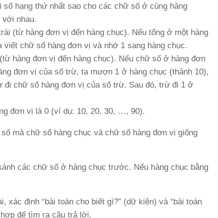
i số hạng thứ nhất sao cho các chữ số ở cùng hàng
 với nhau.
trái (từ hàng đơn vị đến hàng chục). Nếu tổng ở một hàng
a viết chữ số hàng đơn vị và nhớ 1 sang hàng chục.
i (từ hàng đơn vị đến hàng chục). Nếu chữ số ở hàng đơn
àng đơn vị của số trừ, ta mượn 1 ở hàng chục (thành 10),
ừ đi chữ số hàng đơn vị của số trừ. Sau đó, trừ đi 1 ở
 đơn vị là 0 (ví dụ: 10, 20, 30, …, 90).
số mà chữ số hàng chục và chữ số hàng đơn vị giống
 sánh các chữ số ở hàng chục trước. Nếu hàng chục bằng
, xác định “bài toán cho biết gì?” (dữ kiện) và “bài toán
hợp để tìm ra câu trả lời.