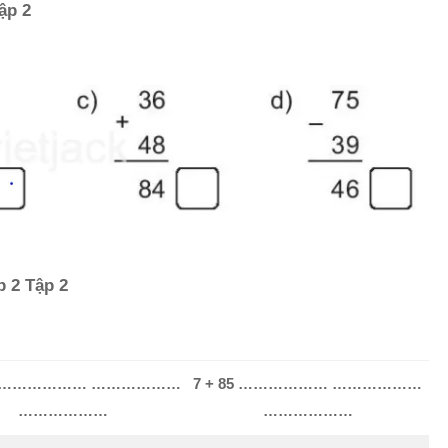
ập 2
p 2 Tập 2
 28 ……………… ………………
7 + 85 ……………… ………………
………………
………………