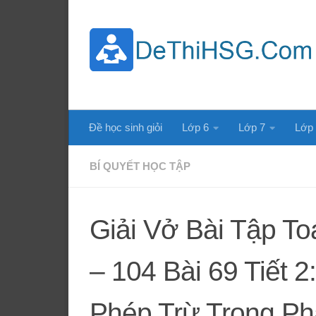
Skip to content
Đề học sinh giỏi
Lớp 6
Lớp 7
Lớp
BÍ QUYẾT HỌC TẬP
Giải Vở Bài Tập To
– 104 Bài 69 Tiết 
Phép Trừ Trong Ph