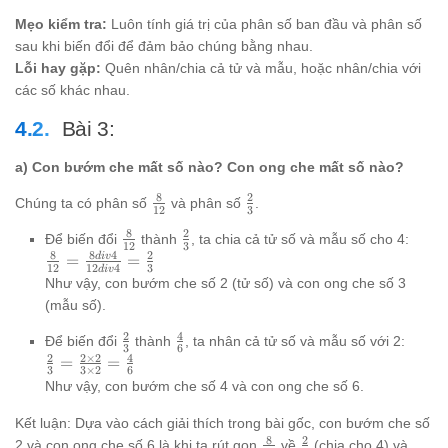
b
=
3)
=
Mẹo kiểm tra:
Luôn tính giá trị của phân số ban đầu và phân số
4
(a
sau khi biến đổi để đảm bảo chúng bằng nhau.
div
:
2
Lỗi hay gặp:
Quên nhân/chia cả tử và mẫu, hoặc nhân/chia với
2)
các số khác nhau.
:
(b
Bài 3:
:
2)
a) Con bướm che mất số nào? Con ong che mất số nào?
8
2
\frac{8}
\frac{2}
Chúng ta có phân số
và phân số
.
12
3
{12}
{3}
8
2
\frac{8}
\frac{2}
Để biến đổi
thành
, ta chia cả tử số và mẫu số cho 4:
12
3
{12}
{3}
8
8
4
2
\frac{8}
d
i
v
=
=
12
12
4
3
d
i
v
{12} =
Như vậy, con bướm che số 2 (tử số) và con ong che số 3
\frac{8
(mẫu số).
div 4}
2
4
{12 div
\frac{2}
\frac{4}
Để biến đổi
thành
, ta nhân cả tử số và mẫu số với 2:
3
6
4} =
{3}
{6}
2
2
×
2
4
\frac{2}
=
=
3
3
×
2
6
\frac{2}
{3} =
Như vậy, con bướm che số 4 và con ong che số 6.
{3}
\frac{2
\times
Kết luận: Dựa vào cách giải thích trong bài gốc, con bướm che số
2}{3
8
2
\frac{8}
\frac{2}
2 và con ong che số 6 là khi ta rút gọn
về
(chia cho 4) và