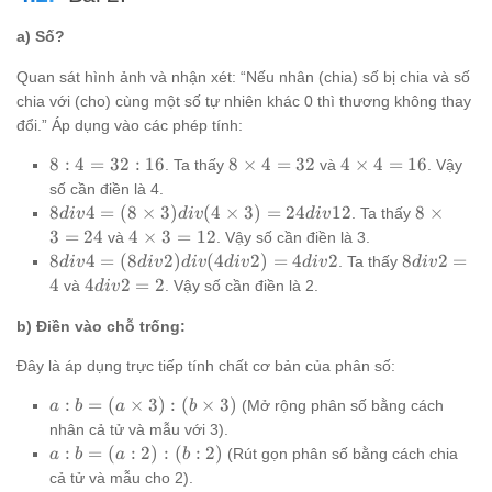
a) Số?
Quan sát hình ảnh và nhận xét: “Nếu nhân (chia) số bị chia và số
chia với (cho) cùng một số tự nhiên khác 0 thì thương không thay
đổi.” Áp dụng vào các phép tính:
8 :
8
4
8
:
4
=
32
:
16
8
×
4
=
32
4
×
4
=
16
. Ta thấy
và
. Vậy
4
\times
\times
số cần điền là 4.
=
4 = 32
4 = 16
8 div 4
8
8
4
=
(
8
×
3
)
(
4
×
3
)
=
24
12
8
×
. Ta thấy
d
i
v
d
i
v
d
i
v
32
= (8
\times
4
3
=
24
4
×
3
=
12
và
. Vậy số cần điền là 3.
:
\times
3 = 24
\times
8
8
8
4
=
(
8
2
)
(
4
2
)
=
4
2
8
2
=
. Ta thấy
d
i
v
d
i
v
d
i
v
d
i
v
d
i
v
d
i
v
16
3) div
3 = 12
div
div
4
4
4
2
=
2
và
. Vậy số cần điền là 2.
d
i
v
(4
4
2
div
\times
=
=
b) Điền vào chỗ trống:
2
3) =
(8
4
=
24 div
Đây là áp dụng trực tiếp tính chất cơ bản của phân số:
div
2
12
2)
a : b =
:
=
(
×
3
)
:
(
×
3
)
(Mở rộng phân số bằng cách
a
b
a
b
div
(a
nhân cả tử và mẫu với 3).
(4
\times
a
:
=
(
:
2
)
:
(
:
2
)
(Rút gọn phân số bằng cách chia
a
b
a
b
div
3) : (b
:
2)
cả tử và mẫu cho 2).
\times