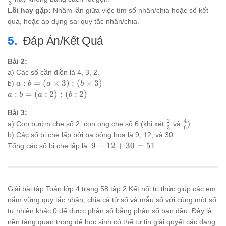
3
30
Lỗi hay gặp:
Nhầm lẫn giữa việc tìm số nhân/chia hoặc số kết
=
quả, hoặc áp dụng sai quy tắc nhân/chia.
51
Đáp Án/Kết Quả
Bài 2:
a) Các số cần điền là 4, 3, 2.
a : b =
:
=
(
×
3
)
:
(
×
3
)
b)
a
b
a
b
(a
a
:
=
(
:
2
)
:
(
:
2
)
a
b
a
b
\times
:
3) : (b
Bài 3:
b
2
4
\times
\frac{2}
\frac{4}
=
a) Con bướm che số 2, con ong che số 6 (khi xét
và
).
3
6
3)
{3}
{6}
(a
b) Các số bị che lấp bởi ba bông hoa là 9, 12, và 30.
:
9
9
+
12
+
30
=
51
Tổng các số bị che lấp là:
.
2)
+
:
12
(b
+
:
30
Giải bài tập Toán lớp 4 trang 58 tập 2 Kết nối tri thức giúp các em
2)
=
nắm vững quy tắc nhân, chia cả tử số và mẫu số với cùng một số
51
tự nhiên khác 0 để được phân số bằng phân số ban đầu. Đây là
nền tảng quan trọng để học sinh có thể tự tin giải quyết các dạng