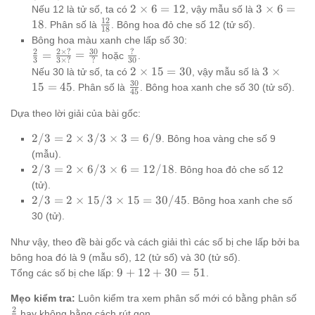
3}{3
{3} =
{12}
2
3
2
×
6
=
12
3
×
6
=
Nếu 12 là tử số, ta có
, vậy mẫu số là
\times
\frac{2
\times
\times
12
\frac{12}
18
. Phân số là
. Bông hoa đỏ che số 12 (tử số).
3} =
18
\times ?}
6 = 12
6 = 18
{18}
Bông hoa màu xanh che lấp số 30:
\frac{6}
{3 \times
2
2
×
?
30
?
\frac{2}
\frac{?}
=
=
hoặc
.
{9}
3
3
×
?
?
30
?} =
{3} =
{30}
2
3
2
×
15
=
30
3
×
Nếu 30 là tử số, ta có
, vậy mẫu số là
\frac{12}
\frac{2
\times
\times
30
\frac{30}
15
=
45
. Phân số là
. Bông hoa xanh che số 30 (tử số).
{?}
45
\times ?}
15 =
15 =
{45}
{3 \times
30
45
Dựa theo lời giải của bài gốc:
?} =
2/3 =
2/3
=
2
×
3/3
×
3
=
6/9
\frac{30}
. Bông hoa vàng che số 9
2
{?}
(mẫu).
\times
2/3 =
2/3
=
2
×
6/3
×
6
=
12/18
. Bông hoa đỏ che số 12
3 / 3
2
(tử).
\times
\times
2/3 =
2/3
=
2
×
15/3
×
15
=
30/45
. Bông hoa xanh che số
3 =
6 / 3
2
30 (tử).
6/9
\times
\times
6 =
15 / 3
Như vậy, theo đề bài gốc và cách giải thì các số bị che lấp bởi ba
12/18
\times
bông hoa đó là 9 (mẫu số), 12 (tử số) và 30 (tử số).
15 =
9
9
+
12
+
30
=
51
Tổng các số bị che lấp:
.
30/45
+
\fr
Mẹo kiểm tra:
Luôn kiểm tra xem phân số mới có bằng phân số
12
{3
2
+
hay không bằng cách rút gọn.