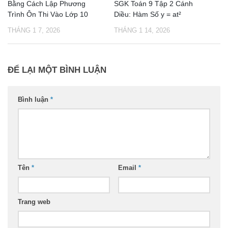
Bằng Cách Lập Phương
SGK Toán 9 Tập 2 Cánh
Trình Ôn Thi Vào Lớp 10
Diều: Hàm Số y = at²
THÁNG 1 7, 2026
THÁNG 1 14, 2026
ĐỂ LẠI MỘT BÌNH LUẬN
Bình luận
*
Tên
*
Email
*
Trang web