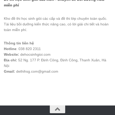
miễn phí
Kho đề thi học sinh giỏi các cấp và đề thi lớp chuyên toàn quốc.
Tài liệu bồi dưỡng kiến thức nâng cao, có lời giải chi tiết và hoàn
toàn miễn phí.
Thông tin liên hệ
Hotline
: 038 820 2311
Website:
dehocsinhgioi.com
Địa chỉ:
52 Ng. 177 P. Định Công, Định Công, Thanh Xuân, Hà
Nội
Gmail:
dethihsg.com@gmail.com
vin88
 , 
game bài đổi thưởng
 , 
iwin68
 , 
Good88