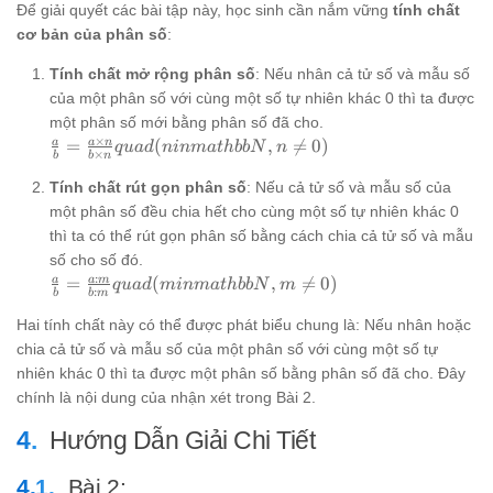
Để giải quyết các bài tập này, học sinh cần nắm vững
tính chất
cơ bản của phân số
:
Tính chất mở rộng phân số
: Nếu nhân cả tử số và mẫu số
của một phân số với cùng một số tự nhiên khác 0 thì ta được
một phân số mới bằng phân số đã cho.
×
\frac{a}{b}
a
a
n
=
(
,

=
0
)
q
u
a
d
ninma
t
hbb
N
n
×
b
b
n
= \frac{a
\times n}{b
Tính chất rút gọn phân số
: Nếu cả tử số và mẫu số của
\times n}
một phân số đều chia hết cho cùng một số tự nhiên khác 0
quad (n in
thì ta có thể rút gọn phân số bằng cách chia cả tử số và mẫu
mathbb{N},
số cho số đó.
n \ne 0)
:
\frac{a}{b}
a
a
m
=
(
,

=
0
)
q
u
a
d
minma
t
hbb
N
m
:
b
b
m
= \frac{a :
Hai tính chất này có thể được phát biểu chung là: Nếu nhân hoặc
m}{b : m}
quad (m in
chia cả tử số và mẫu số của một phân số với cùng một số tự
mathbb{N},
nhiên khác 0 thì ta được một phân số bằng phân số đã cho. Đây
m \ne 0)
chính là nội dung của nhận xét trong Bài 2.
Hướng Dẫn Giải Chi Tiết
Bài 2: