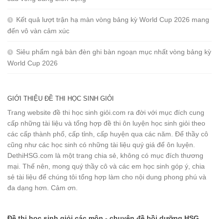
Kết quả lượt trận hạ màn vòng bảng kỳ World Cup 2026 mang
đến vô vàn cảm xúc
Siêu phẩm ngả bàn đèn ghi bàn ngoạn mục nhất vòng bảng kỳ
World Cup 2026
GIỚI THIỆU ĐỀ THI HỌC SINH GIỎI
Trang website đề thi học sinh giỏi.com ra đời với mục đích cung
cấp những tài liệu và tổng hợp đề thi ôn luyện học sinh giỏi theo
các cấp thành phố, cấp tỉnh, cấp huyện qua các năm. Để thầy cô
cũng như các học sinh có những tài liệu quý giá để ôn luyện.
DethiHSG.com là một trang chia sẻ, không có mục đích thương
mại. Thế nên, mong quý thầy cô và các em học sinh góp ý, chia
sẻ tài liệu để chúng tôi tổng hợp làm cho nội dung phong phú và
đa dạng hơn. Cảm ơn.
Đề thi học sinh giỏi các môn - chuyên đề bồi dưỡng HSG