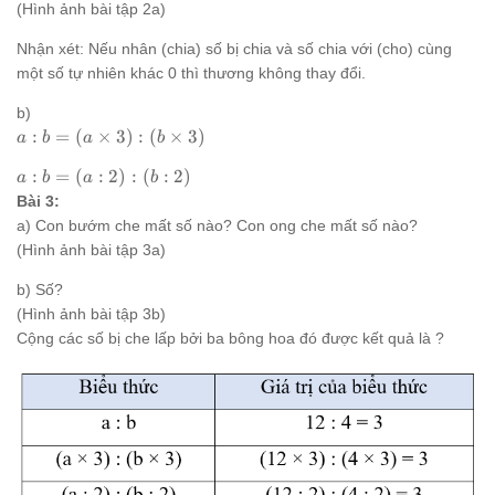
(Hình ảnh bài tập 2a)
Nhận xét: Nếu nhân (chia) số bị chia và số chia với (cho) cùng
một số tự nhiên khác 0 thì thương không thay đổi.
b)
a : b =
:
=
(
×
3
)
:
(
×
3
)
a
b
a
b
(a
a
:
=
(
:
2
)
:
(
:
2
)
\times
a
b
a
b
:
3) : (b
Bài 3:
b
\times
a) Con bướm che mất số nào? Con ong che mất số nào?
=
3)
(Hình ảnh bài tập 3a)
(a
:
b) Số?
2)
(Hình ảnh bài tập 3b)
:
Cộng các số bị che lấp bởi ba bông hoa đó được kết quả là ?
(b
:
2)