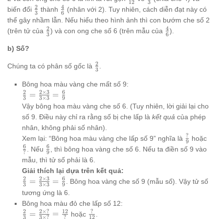
12
3
\times
{12}
{3}
2
4
\frac{2}
\frac{4}
biến đổi
thành
(nhân với 2). Tuy nhiên, cách diễn đạt này có
3
6
2} =
{3}
{6}
thể gây nhầm lẫn. Nếu hiểu theo hình ảnh thì con bướm che số 2
\frac{4}
2
4
\frac{2}
\frac{4}
(trên tử của
) và con ong che số 6 (trên mẫu của
).
3
6
{6}
{3}
{6}
b) Số?
2
\frac{2}
Chúng ta có phân số gốc là
.
3
{3}
Bông hoa màu vàng che mất số 9:
2
2
×
3
6
\frac{2}
=
=
3
3
×
3
9
{3} =
Vậy bông hoa màu vàng che số 6. (Tuy nhiên, lời giải lại cho
\frac{2
số 9. Điều này chỉ ra rằng số bị che lấp là
kết quả
của phép
\times
nhân, không phải số nhân).
3}{3
?
\frac{?}
\fr
Xem lại: “Bông hoa màu vàng che lấp số 9” nghĩa là
hoặc
9
\times
{9}
{?
6
6
\frac{6}
. Nếu
, thì bông hoa vàng che số 6. Nếu ta điền số 9 vào
3} =
?
9
{9}
mẫu, thì tử số phải là 6.
\frac{6}
Giải thích lại dựa trên kết quả:
{9}
2
2
×
3
6
\frac{2}
=
=
. Bông hoa vàng che số 9 (mẫu số). Vậy tử số
3
3
×
3
9
{3} =
tương ứng là 6.
\frac{2
Bông hoa màu đỏ che lấp số 12:
\times
2
2
×
?
12
?
\frac{2}
\frac{?}
=
=
hoặc
.
3
3
×
?
?
12