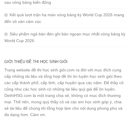
sau vòng bảng biến động
Kết quả lượt trận hạ màn vòng bảng kỳ World Cup 2026 mang
đến vô vàn cảm xúc
Siêu phẩm ngả bàn đèn ghi bàn ngoạn mục nhất vòng bảng kỳ
World Cup 2026
GIỚI THIỆU ĐỀ THI HỌC SINH GIỎI
Trang website đề thi học sinh giỏi.com ra đời với mục đích cung
cấp những tài liệu và tổng hợp đề thi ôn luyện học sinh giỏi theo
các cấp thành phố, cấp tỉnh, cấp huyện qua các năm. Để thầy cô
cũng như các học sinh có những tài liệu quý giá để ôn luyện.
DethiHSG.com là một trang chia sẻ, không có mục đích thương
mại. Thế nên, mong quý thầy cô và các em học sinh góp ý, chia
sẻ tài liệu để chúng tôi tổng hợp làm cho nội dung phong phú và
đa dạng hơn. Cảm ơn.