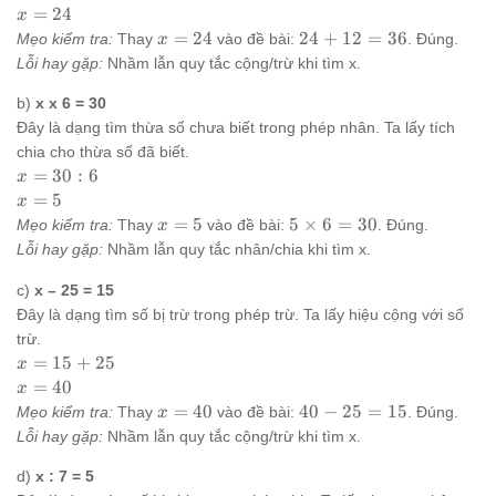
=
x
=
24
x
36
=
x
24
=
24
24
+
12
=
36
Mẹo kiểm tra:
Thay
vào đề bài:
. Đúng.
x
-
24
=
+
Lỗi hay gặp:
Nhầm lẫn quy tắc cộng/trừ khi tìm x.
12
24
12
=
b)
x x 6 = 30
36
Đây là dạng tìm thừa số chưa biết trong phép nhân. Ta lấy tích
chia cho thừa số đã biết.
x
=
30
:
6
x
=
x
=
5
x
30
=
x
5
=
5
5
×
6
=
30
Mẹo kiểm tra:
Thay
vào đề bài:
. Đúng.
x
: 6
5
=
\times
Lỗi hay gặp:
Nhầm lẫn quy tắc nhân/chia khi tìm x.
5
6 = 30
c)
x – 25 = 15
Đây là dạng tìm số bị trừ trong phép trừ. Ta lấy hiệu cộng với số
trừ.
x
=
15
+
25
x
=
x
=
40
x
15
=
x
40
=
40
40
−
25
=
15
Mẹo kiểm tra:
Thay
vào đề bài:
. Đúng.
x
+
40
=
-
Lỗi hay gặp:
Nhầm lẫn quy tắc cộng/trừ khi tìm x.
25
40
25
=
d)
x : 7 = 5