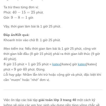
Ta trừ theo từng đơn vị:
40
40
−
15
=
25
Phút:
phút.
-
9
9
−
8
=
1
Giờ:
giờ.
15
-
=
Vậy, thời gian làm bài là 1 giờ 25 phút.
8
25
=
Đáp án/Kết quả:
1
Khoanh tròn vào chữ B: 1 giờ 25 phút.
Mẹo kiểm tra:
Nếu thời gian làm bài là 1 giờ 25 phút, cộng với
thời gian bắt đầu (8 giờ 15 phút) phải ra thời gian kết thúc (9 giờ
40 phút).
8
15
1
25
8
15
1
25
giờ
phút +
giờ
phút =
katex
[/katex] giờ
katex
[/katex]
9
40
9
40
phút =
giờ
phút. Đúng.
Lỗi hay gặp:
Nhầm lẫn khi trừ hoặc cộng giờ và phút, đặc biệt khi
cần “mượn” hoặc “nhớ” đơn vị.
Việc ôn tập các bài tập
giải toán lớp 3 trang 40
một cách kỹ
lưỡng sẽ giúp các em học sinh xây dựng nền tảng vững chắc về