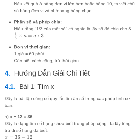
x = a :
Nếu kết quả ở hàng đơn vị lớn hơn hoặc bằng 10, ta viết chữ
b
số hàng đơn vị và nhớ sang hàng chục.
Phân số và phép chia:
Hiểu rằng “1/3 của một số” có nghĩa là lấy số đó chia cho 3.
1
\frac{1}
×
=
:
3
a
a
3
{3}
Đơn vị thời gian:
\times a
= a : 3
1 giờ = 60 phút.
Cần biết cách cộng, trừ thời gian.
Hướng Dẫn Giải Chi Tiết
Bài 1: Tìm x
Đây là bài tập củng cố quy tắc tìm ẩn số trong các phép tính cơ
bản.
a)
x + 12 = 36
Đây là dạng tìm số hạng chưa biết trong phép cộng. Ta lấy tổng
trừ đi số hạng đã biết.
x
=
36
−
12
x