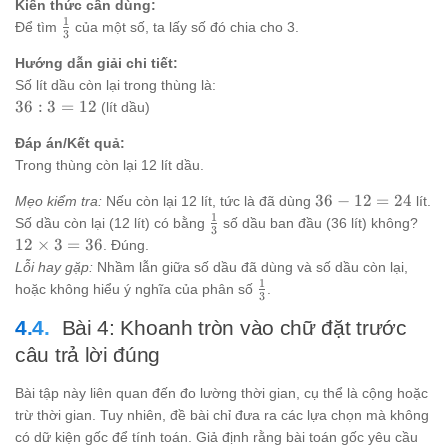
Kiến thức cần dùng:
1
\frac{1}
Để tìm
của một số, ta lấy số đó chia cho 3.
3
{3}
Hướng dẫn giải chi tiết:
Số lít dầu còn lại trong thùng là:
36
36
:
3
=
12
(lít dầu)
: 3
Đáp án/Kết quả:
=
12
Trong thùng còn lại 12 lít dầu.
36
36
−
12
=
24
Mẹo kiểm tra:
Nếu còn lại 12 lít, tức là đã dùng
lít.
-
1
\frac{1}
12
Số dầu còn lại (12 lít) có bằng
số dầu ban đầu (36 lít) không?
3
12
{3}
\ti
12
×
3
=
36
. Đúng.
=
3 =
Lỗi hay gặp:
Nhầm lẫn giữa số dầu đã dùng và số dầu còn lại,
24
1
\frac{1}
hoặc không hiểu ý nghĩa của phân số
.
3
{3}
Bài 4: Khoanh tròn vào chữ đặt trước
câu trả lời đúng
Bài tập này liên quan đến đo lường thời gian, cụ thể là cộng hoặc
trừ thời gian. Tuy nhiên, đề bài chỉ đưa ra các lựa chọn mà không
có dữ kiện gốc để tính toán. Giả định rằng bài toán gốc yêu cầu