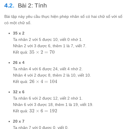
7
Bài 2: Tính
Bài tập này yêu cầu thực hiện phép nhân số có hai chữ số với số
có một chữ số.
35 x 2
Ta nhân 2 với 5 được 10, viết 0 nhớ 1.
Nhân 2 với 3 được 6, thêm 1 là 7, viết 7.
35
35
×
2
=
70
Kết quả:
\times
26 x 4
2 = 70
Ta nhân 4 với 6 được 24, viết 4 nhớ 2.
Nhân 4 với 2 được 8, thêm 2 là 10, viết 10.
26
26
×
4
=
104
Kết quả:
\times
32 x 6
4 =
104
Ta nhân 6 với 2 được 12, viết 2 nhớ 1.
Nhân 6 với 3 được 18, thêm 1 là 19, viết 19.
32
32
×
6
=
192
Kết quả:
\times
20 x 7
6 =
192
Ta nhân 7 với 0 được 0, viết 0.