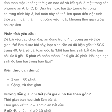
tính toán một khoảng thời gian nào đó và kết quả là một trong các
phương án A, B, C, D. Dựa trên các bài tập tương tự trong
chương trình lớp 3, bài toán này có thể liên quan đến việc tính
thời gian hoàn thành một công việc hoặc khoảng thời gian giữa
hai sự kiện.
Phân tích yêu cầu:
Đề bài yêu cầu chọn đáp án đúng trong 4 phương án về thời
gian. Để làm được bài này, học sinh cần có dữ kiện gốc từ SGK
trang 40. Giả sử bài toán gốc là “Một bạn học sinh bắt đầu làm
bài lúc 8 giờ 15 phút và hoàn thành lúc 9 giờ 40 phút. Hỏi bạn học
sinh đó làm bài trong bao lâu?”
Kiến thức cần dùng:
1 giờ = 60 phút.
Cộng, trừ thời gian.
Hướng dẫn giải chi tiết (với giả định bài toán gốc):
Thời gian bạn học sinh làm bài là:
Thời gian kết thúc – Thời gian bắt đầu
9
40
8
15
9
40
8
15
giờ
phút –
giờ
phút