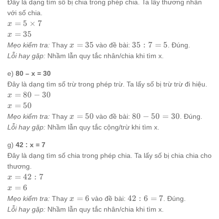
15
Đây là dạng tìm số bị chia trong phép chia. Ta lấy thương nhân
với số chia.
x = 5
=
5
×
7
x
\times
x
=
35
x
7
=
x
35
=
35
35
:
7
=
5
Mẹo kiểm tra:
Thay
vào đề bài:
. Đúng.
x
35
=
: 7
Lỗi hay gặp:
Nhầm lẫn quy tắc nhân/chia khi tìm x.
35
=
5
e)
80 – x = 30
Đây là dạng tìm số trừ trong phép trừ. Ta lấy số bị trừ trừ đi hiệu.
x
=
80
−
30
x
=
x
=
50
x
80
=
x
80
=
50
80
−
50
=
30
Mẹo kiểm tra:
Thay
vào đề bài:
. Đúng.
x
-
50
=
-
Lỗi hay gặp:
Nhầm lẫn quy tắc cộng/trừ khi tìm x.
30
50
50
=
g)
42 : x = 7
30
Đây là dạng tìm số chia trong phép chia. Ta lấy số bị chia chia cho
thương.
x
=
42
:
7
x
=
x
=
6
x
42
=
x
42
=
6
42
:
6
=
7
Mẹo kiểm tra:
Thay
vào đề bài:
. Đúng.
x
: 7
6
=
: 6
Lỗi hay gặp:
Nhầm lẫn quy tắc nhân/chia khi tìm x.
6
=