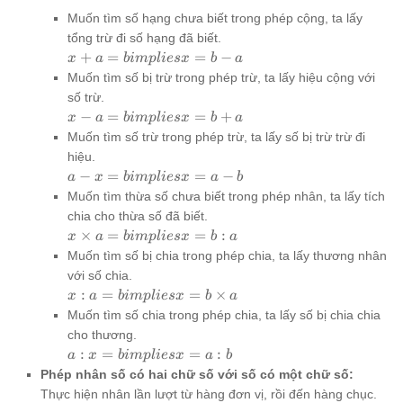
Muốn tìm số hạng chưa biết trong phép cộng, ta lấy
tổng trừ đi số hạng đã biết.
x + a
+
=
=
−
x
a
bim
pl
i
es
x
b
a
= b
Muốn tìm số bị trừ trong phép trừ, ta lấy hiệu cộng với
implies
số trừ.
x = b -
x - a =
−
=
=
+
x
a
bim
pl
i
es
x
b
a
a
b
Muốn tìm số trừ trong phép trừ, ta lấy số bị trừ trừ đi
implies
hiệu.
x = b
a - x =
−
=
=
−
a
x
bim
pl
i
es
x
a
b
+ a
b
Muốn tìm thừa số chưa biết trong phép nhân, ta lấy tích
implies
chia cho thừa số đã biết.
x = a -
x
×
=
=
:
x
a
bim
pl
i
es
x
b
a
b
\times
Muốn tìm số bị chia trong phép chia, ta lấy thương nhân
a = b
với số chia.
implies
x : a =
:
=
=
×
x
a
bim
pl
i
es
x
b
a
x = b :
b
Muốn tìm số chia trong phép chia, ta lấy số bị chia chia
a
implies
cho thương.
x = b
a : x =
:
=
=
:
a
x
bim
pl
i
es
x
a
b
\times
b
Phép nhân số có hai chữ số với số có một chữ số:
a
implies
Thực hiện nhân lần lượt từ hàng đơn vị, rồi đến hàng chục.