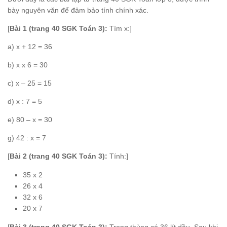
bày nguyên văn để đảm bảo tính chính xác.
[
Bài 1 (trang 40 SGK Toán 3):
Tìm x:]
a) x + 12 = 36
b) x x 6 = 30
c) x – 25 = 15
d) x : 7 = 5
e) 80 – x = 30
g) 42 : x = 7
[
Bài 2 (trang 40 SGK Toán 3):
Tính:]
35 x 2
26 x 4
32 x 6
20 x 7
[
Bài 3 (trang 40 SGK Toán 3):
Trong thùng có 36 lít dầu. Sau khi