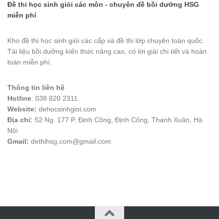
Đề thi học sinh giỏi các môn - chuyên đề bồi dưỡng HSG
miễn phí
Kho đề thi học sinh giỏi các cấp và đề thi lớp chuyên toàn quốc.
Tài liệu bồi dưỡng kiến thức nâng cao, có lời giải chi tiết và hoàn
toàn miễn phí.
Thông tin liên hệ
Hotline
: 038 820 2311
Website:
dehocsinhgioi.com
Địa chỉ:
52 Ng. 177 P. Định Công, Định Công, Thanh Xuân, Hà
Nội
Gmail:
dethihsg.com@gmail.com
vin88
 , 
game bài đổi thưởng
 , 
iwin68
 , 
Good88