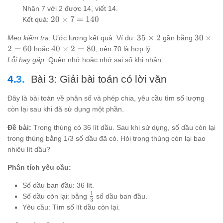
Nhân 7 với 2 được 14, viết 14.
20
20
×
7
=
140
Kết quả:
\times
35
30
35
×
2
30
×
Mẹo kiểm tra:
7 =
Ước lượng kết quả. Ví dụ:
gần bằng
\times
\times
40
2
=
60
140
40
×
2
=
80
hoặc
, nên 70 là hợp lý.
2
2 = 60
\times
Lỗi hay gặp:
Quên nhớ hoặc nhớ sai số khi nhân.
2 = 80
Bài 3: Giải bài toán có lời văn
Đây là bài toán về phân số và phép chia, yêu cầu tìm số lượng
còn lại sau khi đã sử dụng một phần.
Đề bài:
Trong thùng có 36 lít dầu. Sau khi sử dụng, số dầu còn lại
trong thùng bằng 1/3 số dầu đã có. Hỏi trong thùng còn lại bao
nhiêu lít dầu?
Phân tích yêu cầu:
Số dầu ban đầu: 36 lít.
1
\frac{1}
Số dầu còn lại: bằng
số dầu ban đầu.
3
{3}
Yêu cầu: Tìm số lít dầu còn lại.