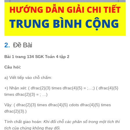
Đề Bài
Bài 1 trang 134 SGK Toán 4 tập 2
Câu hỏi:
a) Viết tiếp vào chỗ chấm:
+) Nhận xét: ( dfrac{2}{3} times dfrac{4}{5} = ;…;) ( dfrac{4}{5}
times dfrac{2}{3} = ; …)
Vậy: ( dfrac{2}{3} times dfrac{4}{5} cdots dfrac{4}{5} times
dfrac{2}{3}.)
Tính chất giao hoán:
Khi đổi chỗ các phân số trong một tích thì
tích của chúng không thay đổi.