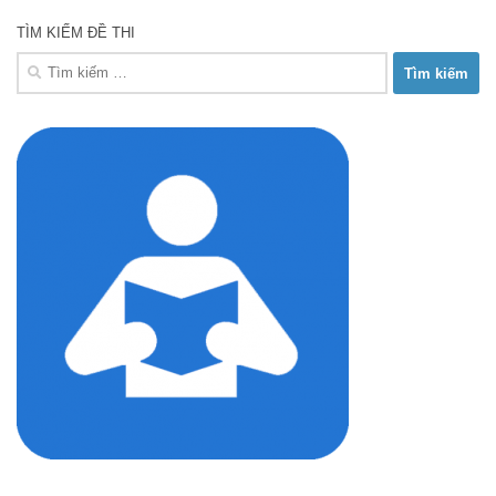
TÌM KIẾM ĐỀ THI
Tìm
kiếm
cho: