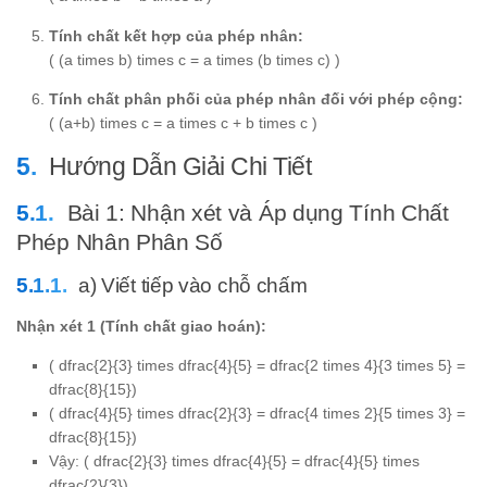
Tính chất kết hợp của phép nhân:
( (a times b) times c = a times (b times c) )
Tính chất phân phối của phép nhân đối với phép cộng:
( (a+b) times c = a times c + b times c )
Hướng Dẫn Giải Chi Tiết
Bài 1: Nhận xét và Áp dụng Tính Chất
Phép Nhân Phân Số
a) Viết tiếp vào chỗ chấm
Nhận xét 1 (Tính chất giao hoán):
( dfrac{2}{3} times dfrac{4}{5} = dfrac{2 times 4}{3 times 5} =
dfrac{8}{15})
( dfrac{4}{5} times dfrac{2}{3} = dfrac{4 times 2}{5 times 3} =
dfrac{8}{15})
Vậy: ( dfrac{2}{3} times dfrac{4}{5} = dfrac{4}{5} times
dfrac{2}{3})