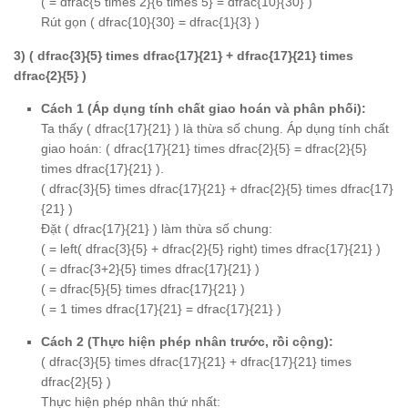
( = dfrac{5 times 2}{6 times 5} = dfrac{10}{30} )
Rút gọn ( dfrac{10}{30} = dfrac{1}{3} )
3) ( dfrac{3}{5} times dfrac{17}{21} + dfrac{17}{21} times
dfrac{2}{5} )
Cách 1 (Áp dụng tính chất giao hoán và phân phối):
Ta thấy ( dfrac{17}{21} ) là thừa số chung. Áp dụng tính chất
giao hoán: ( dfrac{17}{21} times dfrac{2}{5} = dfrac{2}{5}
times dfrac{17}{21} ).
( dfrac{3}{5} times dfrac{17}{21} + dfrac{2}{5} times dfrac{17}
{21} )
Đặt ( dfrac{17}{21} ) làm thừa số chung:
( = left( dfrac{3}{5} + dfrac{2}{5} right) times dfrac{17}{21} )
( = dfrac{3+2}{5} times dfrac{17}{21} )
( = dfrac{5}{5} times dfrac{17}{21} )
( = 1 times dfrac{17}{21} = dfrac{17}{21} )
Cách 2 (Thực hiện phép nhân trước, rồi cộng):
( dfrac{3}{5} times dfrac{17}{21} + dfrac{17}{21} times
dfrac{2}{5} )
Thực hiện phép nhân thứ nhất: