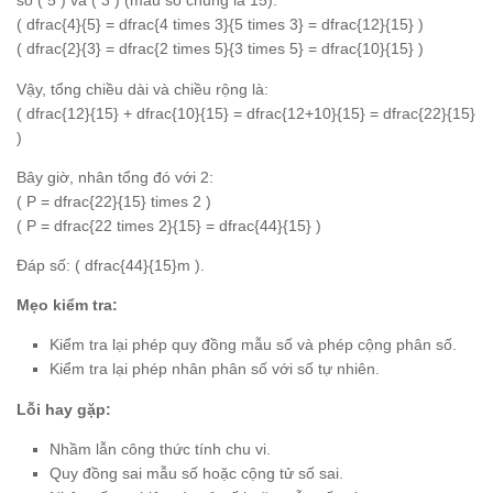
số ( 5 ) và ( 3 ) (mẫu số chung là 15):
( dfrac{4}{5} = dfrac{4 times 3}{5 times 3} = dfrac{12}{15} )
( dfrac{2}{3} = dfrac{2 times 5}{3 times 5} = dfrac{10}{15} )
Vậy, tổng chiều dài và chiều rộng là:
( dfrac{12}{15} + dfrac{10}{15} = dfrac{12+10}{15} = dfrac{22}{15}
)
Bây giờ, nhân tổng đó với 2:
( P = dfrac{22}{15} times 2 )
( P = dfrac{22 times 2}{15} = dfrac{44}{15} )
Đáp số: ( dfrac{44}{15}m ).
Mẹo kiểm tra:
Kiểm tra lại phép quy đồng mẫu số và phép cộng phân số.
Kiểm tra lại phép nhân phân số với số tự nhiên.
Lỗi hay gặp:
Nhầm lẫn công thức tính chu vi.
Quy đồng sai mẫu số hoặc cộng tử số sai.