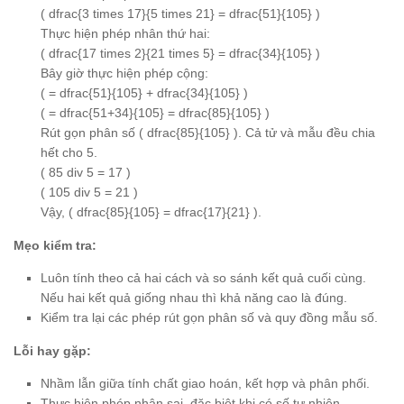
( dfrac{3 times 17}{5 times 21} = dfrac{51}{105} )
Thực hiện phép nhân thứ hai:
( dfrac{17 times 2}{21 times 5} = dfrac{34}{105} )
Bây giờ thực hiện phép cộng:
( = dfrac{51}{105} + dfrac{34}{105} )
( = dfrac{51+34}{105} = dfrac{85}{105} )
Rút gọn phân số ( dfrac{85}{105} ). Cả tử và mẫu đều chia
hết cho 5.
( 85 div 5 = 17 )
( 105 div 5 = 21 )
Vậy, ( dfrac{85}{105} = dfrac{17}{21} ).
Mẹo kiểm tra:
Luôn tính theo cả hai cách và so sánh kết quả cuối cùng.
Nếu hai kết quả giống nhau thì khả năng cao là đúng.
Kiểm tra lại các phép rút gọn phân số và quy đồng mẫu số.
Lỗi hay gặp:
Nhầm lẫn giữa tính chất giao hoán, kết hợp và phân phối.
Thực hiện phép nhân sai, đặc biệt khi có số tự nhiên.