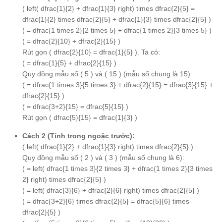
( left( dfrac{1}{2} + dfrac{1}{3} right) times dfrac{2}{5} =
dfrac{1}{2} times dfrac{2}{5} + dfrac{1}{3} times dfrac{2}{5} )
( = dfrac{1 times 2}{2 times 5} + dfrac{1 times 2}{3 times 5} )
( = dfrac{2}{10} + dfrac{2}{15} )
Rút gọn ( dfrac{2}{10} = dfrac{1}{5} ). Ta có:
( = dfrac{1}{5} + dfrac{2}{15} )
Quy đồng mẫu số ( 5 ) và ( 15 ) (mẫu số chung là 15):
( = dfrac{1 times 3}{5 times 3} + dfrac{2}{15} = dfrac{3}{15} +
dfrac{2}{15} )
( = dfrac{3+2}{15} = dfrac{5}{15} )
Rút gọn ( dfrac{5}{15} = dfrac{1}{3} )
Cách 2 (Tính trong ngoặc trước):
( left( dfrac{1}{2} + dfrac{1}{3} right) times dfrac{2}{5} )
Quy đồng mẫu số ( 2 ) và ( 3 ) (mẫu số chung là 6):
( = left( dfrac{1 times 3}{2 times 3} + dfrac{1 times 2}{3 times
2} right) times dfrac{2}{5} )
( = left( dfrac{3}{6} + dfrac{2}{6} right) times dfrac{2}{5} )
( = dfrac{3+2}{6} times dfrac{2}{5} = dfrac{5}{6} times
dfrac{2}{5} )