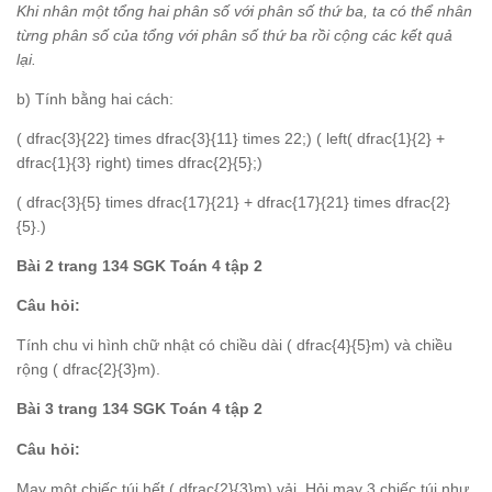
Khi nhân một tổng hai phân số với phân số thứ ba, ta có thể nhân
từng phân số của tổng với phân số thứ ba rồi cộng các kết quả
lại.
b) Tính bằng hai cách:
( dfrac{3}{22} times dfrac{3}{11} times 22;) ( left( dfrac{1}{2} +
dfrac{1}{3} right) times dfrac{2}{5};)
( dfrac{3}{5} times dfrac{17}{21} + dfrac{17}{21} times dfrac{2}
{5}.)
Bài 2 trang 134 SGK Toán 4 tập 2
Câu hỏi:
Tính chu vi hình chữ nhật có chiều dài ( dfrac{4}{5}m) và chiều
rộng ( dfrac{2}{3}m).
Bài 3 trang 134 SGK Toán 4 tập 2
Câu hỏi:
May một chiếc túi hết ( dfrac{2}{3}m) vải. Hỏi may 3 chiếc túi như