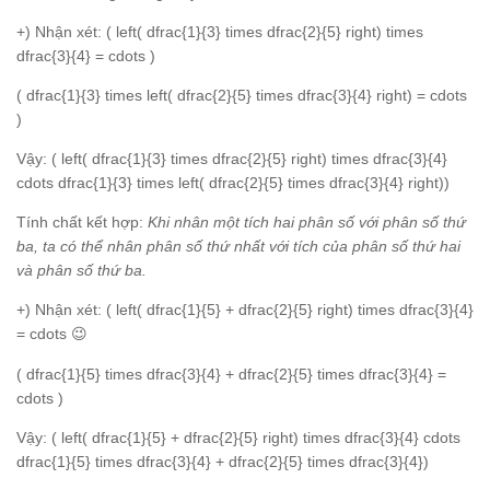
+) Nhận xét: ( left( dfrac{1}{3} times dfrac{2}{5} right) times
dfrac{3}{4} = cdots )
( dfrac{1}{3} times left( dfrac{2}{5} times dfrac{3}{4} right) = cdots
)
Vậy: ( left( dfrac{1}{3} times dfrac{2}{5} right) times dfrac{3}{4}
cdots dfrac{1}{3} times left( dfrac{2}{5} times dfrac{3}{4} right))
Tính chất kết hợp:
Khi nhân một tích hai phân số với phân số thứ
ba, ta có thể nhân phân số thứ nhất với tích của phân số thứ hai
và phân số thứ ba.
+) Nhận xét: ( left( dfrac{1}{5} + dfrac{2}{5} right) times dfrac{3}{4}
= cdots 😉
( dfrac{1}{5} times dfrac{3}{4} + dfrac{2}{5} times dfrac{3}{4} =
cdots )
Vậy: ( left( dfrac{1}{5} + dfrac{2}{5} right) times dfrac{3}{4} cdots
dfrac{1}{5} times dfrac{3}{4} + dfrac{2}{5} times dfrac{3}{4})