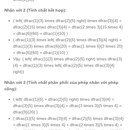
Nhận xét 2 (Tính chất kết hợp):
( left( dfrac{1}{3} times dfrac{2}{5} right) times dfrac{3}{4} =
dfrac{2}{15} times dfrac{3}{4} = dfrac{2 times 3}{15 times 4}
= dfrac{6}{60} = dfrac{1}{10} )
( dfrac{1}{3} times left( dfrac{2}{5} times dfrac{3}{4} right) =
dfrac{1}{3} times dfrac{6}{20} = dfrac{1 times 6}{3 times 20}
= dfrac{6}{60} = dfrac{1}{10} )
Vậy: ( left( dfrac{1}{3} times dfrac{2}{5} right) times dfrac{3}
{4} = dfrac{1}{3} times left( dfrac{2}{5} times dfrac{3}{4}
right))
Nhận xét 3 (Tính chất phân phối của phép nhân với phép
cộng):
( left( dfrac{1}{5} + dfrac{2}{5} right) times dfrac{3}{4} =
dfrac{3}{5} times dfrac{3}{4} = dfrac{3 times 3}{5 times 4} =
dfrac{9}{20} )
( dfrac{1}{5} times dfrac{3}{4} + dfrac{2}{5} times dfrac{3}{4}
= dfrac{1 times 3}{5 times 4} + dfrac{2 times 3}{5 times 4} =