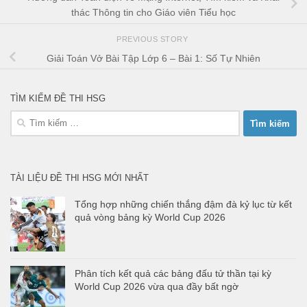
thác Thông tin cho Giáo viên Tiểu học
PREVIOUS STORY
Giải Toán Vở Bài Tập Lớp 6 – Bài 1: Số Tự Nhiên
TÌM KIẾM ĐỀ THI HSG
Tìm
kiếm
cho:
TÀI LIỆU ĐỀ THI HSG MỚI NHẤT
Tổng hợp những chiến thắng đậm đà kỷ lục từ kết
quả vòng bảng kỳ World Cup 2026
Phân tích kết quả các bảng đấu tử thần tại kỳ
World Cup 2026 vừa qua đầy bất ngờ