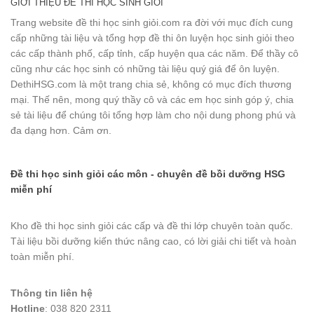
GIỚI THIỆU ĐỀ THI HỌC SINH GIỎI
Trang website đề thi học sinh giỏi.com ra đời với mục đích cung
cấp những tài liệu và tổng hợp đề thi ôn luyện học sinh giỏi theo
các cấp thành phố, cấp tỉnh, cấp huyện qua các năm. Để thầy cô
cũng như các học sinh có những tài liệu quý giá để ôn luyện.
DethiHSG.com là một trang chia sẻ, không có mục đích thương
mại. Thế nên, mong quý thầy cô và các em học sinh góp ý, chia
sẻ tài liệu để chúng tôi tổng hợp làm cho nội dung phong phú và
đa dạng hơn. Cảm ơn.
Đề thi học sinh giỏi các môn - chuyên đề bồi dưỡng HSG
miễn phí
Kho đề thi học sinh giỏi các cấp và đề thi lớp chuyên toàn quốc.
Tài liệu bồi dưỡng kiến thức nâng cao, có lời giải chi tiết và hoàn
toàn miễn phí.
Thông tin liên hệ
Hotline
: 038 820 2311