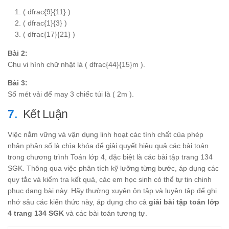
( dfrac{9}{11} )
( dfrac{1}{3} )
( dfrac{17}{21} )
Bài 2:
Chu vi hình chữ nhật là ( dfrac{44}{15}m ).
Bài 3:
Số mét vải để may 3 chiếc túi là ( 2m ).
Kết Luận
Việc nắm vững và vận dụng linh hoạt các tính chất của phép
nhân phân số là chìa khóa để giải quyết hiệu quả các bài toán
trong chương trình Toán lớp 4, đặc biệt là các bài tập trang 134
SGK. Thông qua việc phân tích kỹ lưỡng từng bước, áp dụng các
quy tắc và kiểm tra kết quả, các em học sinh có thể tự tin chinh
phục dạng bài này. Hãy thường xuyên ôn tập và luyện tập để ghi
nhớ sâu các kiến thức này, áp dụng cho cả
giải bài tập toán lớp
4 trang 134 SGK
và các bài toán tương tự.