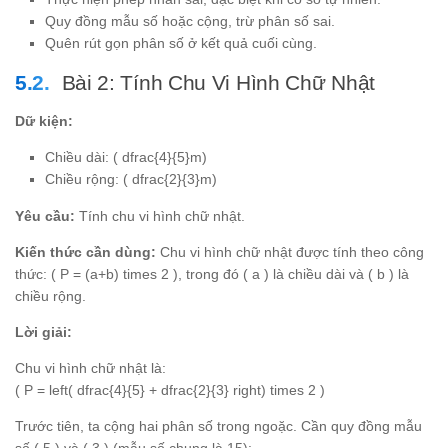
Quy đồng mẫu số hoặc cộng, trừ phân số sai.
Quên rút gọn phân số ở kết quả cuối cùng.
Bài 2: Tính Chu Vi Hình Chữ Nhật
Dữ kiện:
Chiều dài: ( dfrac{4}{5}m)
Chiều rộng: ( dfrac{2}{3}m)
Yêu cầu:
Tính chu vi hình chữ nhật.
Kiến thức cần dùng:
Chu vi hình chữ nhật được tính theo công
thức: ( P = (a+b) times 2 ), trong đó ( a ) là chiều dài và ( b ) là
chiều rộng.
Lời giải:
Chu vi hình chữ nhật là:
( P = left( dfrac{4}{5} + dfrac{2}{3} right) times 2 )
Trước tiên, ta cộng hai phân số trong ngoặc. Cần quy đồng mẫu