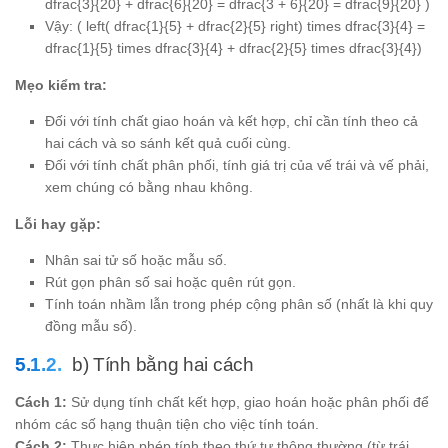
dfrac{3}{20} + dfrac{6}{20} = dfrac{3 + 6}{20} = dfrac{9}{20} )
Vậy: ( left( dfrac{1}{5} + dfrac{2}{5} right) times dfrac{3}{4} =
dfrac{1}{5} times dfrac{3}{4} + dfrac{2}{5} times dfrac{3}{4})
Mẹo kiểm tra:
Đối với tính chất giao hoán và kết hợp, chỉ cần tính theo cả
hai cách và so sánh kết quả cuối cùng.
Đối với tính chất phân phối, tính giá trị của vế trái và vế phải,
xem chúng có bằng nhau không.
Lỗi hay gặp:
Nhân sai tử số hoặc mẫu số.
Rút gọn phân số sai hoặc quên rút gọn.
Tính toán nhầm lẫn trong phép cộng phân số (nhất là khi quy
đồng mẫu số).
b) Tính bằng hai cách
Cách 1:
Sử dụng tính chất kết hợp, giao hoán hoặc phân phối để
nhóm các số hạng thuận tiện cho việc tính toán.
Cách 2:
Thực hiện phép tính theo thứ tự thông thường (từ trái