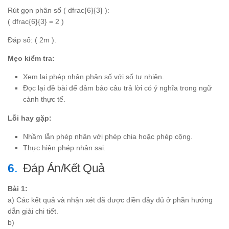
Rút gọn phân số ( dfrac{6}{3} ):
( dfrac{6}{3} = 2 )
Đáp số: ( 2m ).
Mẹo kiểm tra:
Xem lại phép nhân phân số với số tự nhiên.
Đọc lại đề bài để đảm bảo câu trả lời có ý nghĩa trong ngữ
cảnh thực tế.
Lỗi hay gặp:
Nhầm lẫn phép nhân với phép chia hoặc phép cộng.
Thực hiện phép nhân sai.
Đáp Án/Kết Quả
Bài 1:
a) Các kết quả và nhận xét đã được điền đầy đủ ở phần hướng
dẫn giải chi tiết.
b)