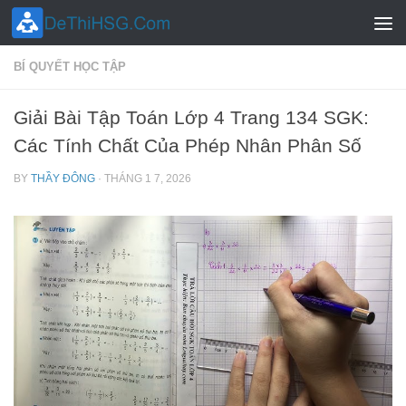
Skip to content
BÍ QUYẾT HỌC TẬP
Giải Bài Tập Toán Lớp 4 Trang 134 SGK:
Các Tính Chất Của Phép Nhân Phân Số
BY
THẦY ĐÔNG
·
THÁNG 1 7, 2026