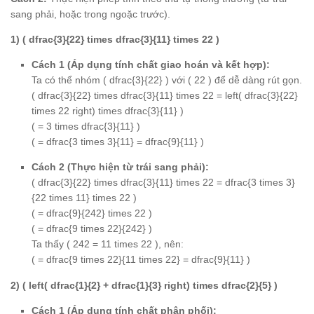
sang phải, hoặc trong ngoặc trước).
1) ( dfrac{3}{22} times dfrac{3}{11} times 22 )
Cách 1 (Áp dụng tính chất giao hoán và kết hợp):
Ta có thể nhóm ( dfrac{3}{22} ) với ( 22 ) để dễ dàng rút gọn.
( dfrac{3}{22} times dfrac{3}{11} times 22 = left( dfrac{3}{22}
times 22 right) times dfrac{3}{11} )
( = 3 times dfrac{3}{11} )
( = dfrac{3 times 3}{11} = dfrac{9}{11} )
Cách 2 (Thực hiện từ trái sang phải):
( dfrac{3}{22} times dfrac{3}{11} times 22 = dfrac{3 times 3}
{22 times 11} times 22 )
( = dfrac{9}{242} times 22 )
( = dfrac{9 times 22}{242} )
Ta thấy ( 242 = 11 times 22 ), nên:
( = dfrac{9 times 22}{11 times 22} = dfrac{9}{11} )
2) ( left( dfrac{1}{2} + dfrac{1}{3} right) times dfrac{2}{5} )
Cách 1 (Áp dụng tính chất phân phối):