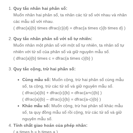
Quy tắc nhân hai phân số:
Muốn nhân hai phân số, ta nhân các tử số với nhau và nhân
các mẫu số với nhau.
( dfrac{a}{b} times dfrac{c}{d} = dfrac{a times c}{b times d} )
Quy tắc nhân phân số với số tự nhiên:
Muốn nhân một phân số với một số tự nhiên, ta nhân số tự
nhiên với tử số của phân số và giữ nguyên mẫu số.
( dfrac{a}{b} times c = dfrac{a times c}{b} )
Quy tắc cộng, trừ hai phân số:
Cùng mẫu số:
Muốn cộng, trừ hai phân số cùng mẫu
số, ta cộng, trừ các tử số và giữ nguyên mẫu số.
( dfrac{a}{b} + dfrac{c}{b} = dfrac{a+c}{b} )
( dfrac{a}{b} – dfrac{c}{b} = dfrac{a-c}{b} )
Khác mẫu số:
Muốn cộng, trừ hai phân số khác mẫu
số, ta quy đồng mẫu số rồi cộng, trừ các tử số và giữ
nguyên mẫu số.
Tính chất giao hoán của phép nhân:
( a times b = b times a )