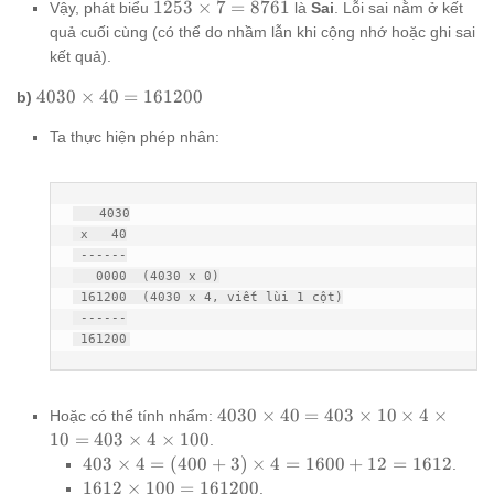
7 = 7
1
1253
1253
×
7
=
8761
Vậy, phát biểu
là
Sai
. Lỗi sai nằm ở kết
=
\times
quả cuối cùng (có thể do nhầm lẫn khi cộng nhớ hoặc ghi sai
8
7 =
kết quả).
8761
4030
4030
×
40
=
161200
b)
\times
Ta thực hiện phép nhân:
40 =
161200
   4030

 x   40

 ------

   0000  (4030 x 0)

 161200  (4030 x 4, viết lùi 1 cột)

 ------

 161200
4030
4030
×
40
=
403
×
10
×
4
×
Hoặc có thể tính nhẩm:
\times
10
=
403
×
4
×
100
.
40 =
403
403
×
4
=
(
400
+
3
)
×
4
=
1600
+
12
=
1612
.
403
\times
1612
1612
×
100
=
161200
.