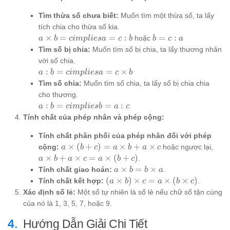
Tìm thừa số chưa biết:
Muốn tìm một thừa số, ta lấy
tích chia cho thừa số kia.
a
b
×
=
=
:
=
:
hoặc
a
b
c
im
pl
i
es
a
c
b
b
c
a
\times
=
Tìm số bị chia:
Muốn tìm số bị chia, ta lấy thương nhân
b = c
c
với số chia.
implies
:
a : b =
:
=
=
×
a
b
c
im
pl
i
es
a
c
b
a = c :
a
c
Tìm số chia:
Muốn tìm số chia, ta lấy số bị chia chia
b
implies
cho thương.
a = c
a : b =
:
=
=
:
a
b
c
im
pl
i
es
b
a
c
\times
c
Tính chất của phép nhân và phép cộng:
b
implies
b = a :
Tính chất phân phối của phép nhân đối với phép
c
a
a
×
(
+
)
=
×
+
×
cộng:
hoặc ngược lại,
a
b
c
a
b
a
c
\times
\ti
×
+
×
=
×
(
+
)
.
a
b
a
c
a
b
c
(b +
b + 
a
×
=
×
Tính chất giao hoán:
.
a
b
b
a
c) = a
\ti
\times
(a
(
×
)
×
=
×
(
×
)
Tính chất kết hợp:
.
a
b
c
a
b
c
\times
c = 
b = b
\times
Xác định số lẻ:
Một số tự nhiên là số lẻ nếu chữ số tận cùng
b + a
\ti
\times
b)
của nó là 1, 3, 5, 7, hoặc 9.
\times
(b 
a
\times
c
c)
c = a
Hướng Dẫn Giải Chi Tiết