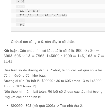
 x 35

 ----

  120 (24 x 5)

  720 (24 x 3, viết lùi 1 cột)

 ----

  840
Chữ số tận cùng là 0, nên đây là số chẵn.
90090
90090
:
30
=
Kết luận:
Các phép tính có kết quả là số lẻ là:
: 30 =
605
145000
163
3003
605
×
13
=
7865
145000
:
1000
=
145
163
×
7
=
,
,
,
3003
\times
: 1000
\times
1141
.
13 =
= 145
7 =
7865
1141
Dựa trên sơ đồ đường đi của Rô-bốt, ta nối các kết quả số lẻ lại
để tìm đường đến kho báu.
Đường đi của Rô-bốt là: $90090 : 30 to 605 times 13 to 145000 :
1000 to 163 times 7$.
Nếu theo hình ảnh bài toán, Rô-bốt sẽ đi qua các tòa nhà tương
ứng với các phép tính lẻ.
$90090 : 30$ (kết quả 3003) -> Tòa nhà thứ 2.