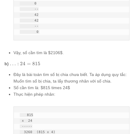
       0

       --

       42

       42

       --

        0
Vậy, số cần tìm là $2106$.
\ldots
…
:
24
=
815
b)
: 24 =
Đây là bài toán tìm số bị chia chưa biết. Ta áp dụng quy tắc:
815
Muốn tìm số bị chia, ta lấy thương nhân với số chia.
Số cần tìm là: $815 times 24$
Thực hiện phép nhân:
   815

 x  24

 -----

  3260  (815 x 4)
