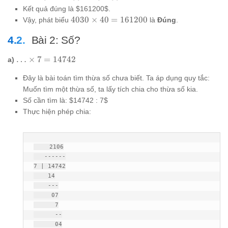
\times
4 =
\times
Kết quả đúng là $161200$.
10
(400
100 =
4030
4030
×
40
=
161200
Vậy, phát biểu
là
Đúng
.
\times
+ 3)
161200
\times
4
\times
Bài 2: Số?
40 =
\times
4 =
161200
10 =
1600
\ldots
…
×
7
=
14742
a)
403
+ 12
\times
\times
=
Đây là bài toán tìm thừa số chưa biết. Ta áp dụng quy tắc:
7 =
4
1612
14742
Muốn tìm một thừa số, ta lấy tích chia cho thừa số kia.
\times
Số cần tìm là: $14742 : 7$
100
Thực hiện phép chia:
    2106

   ------

7 | 14742

    14

    ---

     07

      7

      --

      04
