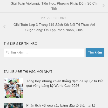
Giải Toán Violympic Tiểu Học: Phương Pháp Đếm Số Chi
Tiết
PREVIOUS STORY
Giải Toán Lớp 3 Trang 119 Sách Kết Nối Tri Thức Với
Cuộc Sống: Ôn Tập Phép Nhân, Chia
TÌM KIẾM ĐỀ THI HSG
Tìm
kiếm
cho:
TÀI LIỆU ĐỀ THI HSG MỚI NHẤT
Tổng hợp những chiến thắng đậm đà kỷ lục từ kết
quả vòng bảng kỳ World Cup 2026
Phân tích kết quả các bảng đấu tử thần tại kỳ