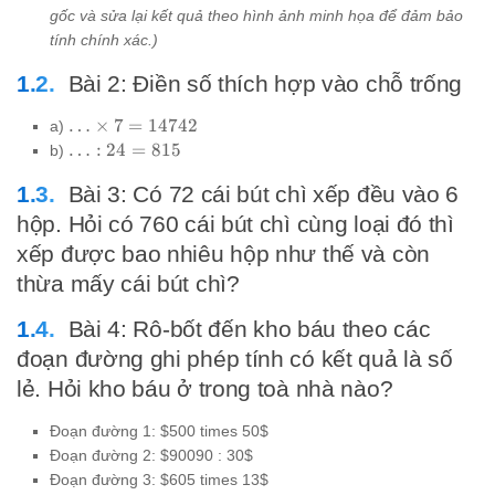
8771
gốc và sửa lại kết quả theo hình ảnh minh họa để đảm bảo
tính chính xác.)
Bài 2: Điền số thích hợp vào chỗ trống
\ldots
…
×
7
=
14742
a)
\times
\ldots
…
:
24
=
815
b)
7 =
: 24 =
14742
Bài 3: Có 72 cái bút chì xếp đều vào 6
815
hộp. Hỏi có 760 cái bút chì cùng loại đó thì
xếp được bao nhiêu hộp như thế và còn
thừa mấy cái bút chì?
Bài 4: Rô-bốt đến kho báu theo các
đoạn đường ghi phép tính có kết quả là số
lẻ. Hỏi kho báu ở trong toà nhà nào?
Đoạn đường 1: $500 times 50$
Đoạn đường 2: $90090 : 30$
Đoạn đường 3: $605 times 13$