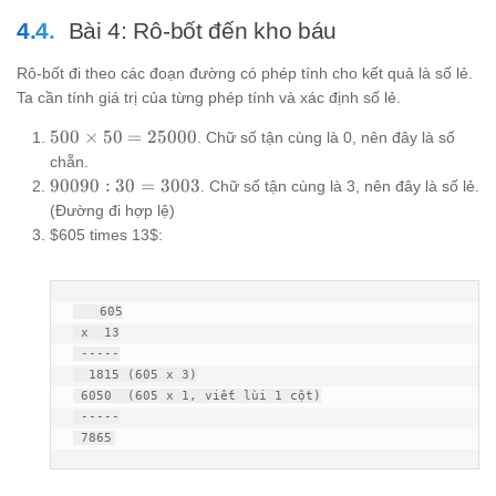
Bài 4: Rô-bốt đến kho báu
Rô-bốt đi theo các đoạn đường có phép tính cho kết quả là số lẻ.
Ta cần tính giá trị của từng phép tính và xác định số lẻ.
500
500
×
50
=
25000
. Chữ số tận cùng là 0, nên đây là số
\times
chẵn.
50 =
90090
90090
:
30
=
3003
. Chữ số tận cùng là 3, nên đây là số lẻ.
25000
: 30 =
(Đường đi hợp lệ)
3003
$605 times 13$:
   605

 x  13

 -----

  1815 (605 x 3)

 6050  (605 x 1, viết lùi 1 cột)

 -----

 7865