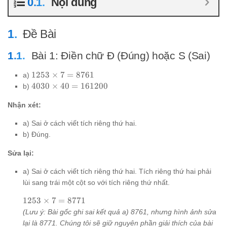
Nội dung
Đề Bài
Bài 1: Điền chữ Đ (Đúng) hoặc S (Sai)
1253
1253
×
7
=
8761
a)
\times
4030
4030
×
40
=
161200
b)
7 =
\times
8761
Nhận xét:
40 =
161200
a) Sai ở cách viết tích riêng thứ hai.
b) Đúng.
Sửa lại:
a) Sai ở cách viết tích riêng thứ hai. Tích riêng thứ hai phải
lùi sang trái một cột so với tích riêng thứ nhất.
1253
1253
×
7
=
8771
\times
(Lưu ý: Bài gốc ghi sai kết quả a) 8761, nhưng hình ảnh sửa
7 =
lại là 8771. Chúng tôi sẽ giữ nguyên phần giải thích của bài