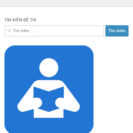
TÌM KIẾM ĐỀ THI
Tìm
kiếm
cho: