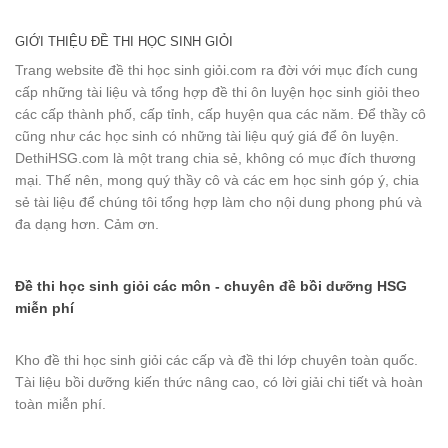
GIỚI THIỆU ĐỀ THI HỌC SINH GIỎI
Trang website đề thi học sinh giỏi.com ra đời với mục đích cung
cấp những tài liệu và tổng hợp đề thi ôn luyện học sinh giỏi theo
các cấp thành phố, cấp tỉnh, cấp huyện qua các năm. Để thầy cô
cũng như các học sinh có những tài liệu quý giá để ôn luyện.
DethiHSG.com là một trang chia sẻ, không có mục đích thương
mại. Thế nên, mong quý thầy cô và các em học sinh góp ý, chia
sẻ tài liệu để chúng tôi tổng hợp làm cho nội dung phong phú và
đa dạng hơn. Cảm ơn.
Đề thi học sinh giỏi các môn - chuyên đề bồi dưỡng HSG
miễn phí
Kho đề thi học sinh giỏi các cấp và đề thi lớp chuyên toàn quốc.
Tài liệu bồi dưỡng kiến thức nâng cao, có lời giải chi tiết và hoàn
toàn miễn phí.