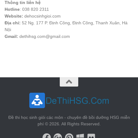
Thông tin liên hệ
Hotline
: 038 820 2311
Website:
dehocsinhgioi.com
Địa chỉ:
52 Ng. 177 P. Định Công, Định Công, Thanh Xuân, Hà
Nội
Gmail:
dethihsg.com@gmail.com
vin88
 , 
game bài đổi thưởng
 , 
iwin68
 , 
Good88
Đề thi học sinh giỏi các môn - chuyên đề bồi dưỡng HSG miễn
phí © 2026. All Rights Reserved.