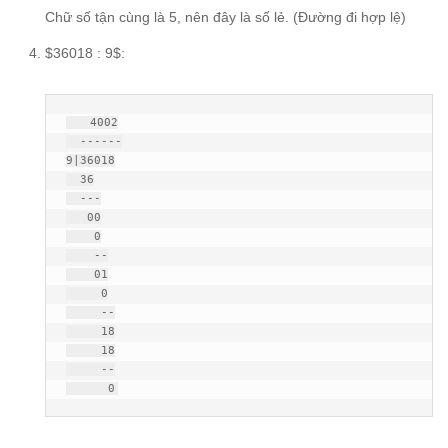
Chữ số tận cùng là 5, nên đây là số lẻ. (Đường đi hợp lệ)
$36018 : 9$:
   4002

  ------

9|36018

  36

  ---

   00

    0

    --

    01

     0

     --

     18

     18

     --

      0