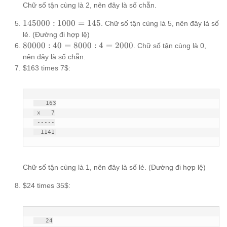
Chữ số tận cùng là 2, nên đây là số chẵn.
145000
145000
:
1000
=
145
. Chữ số tận cùng là 5, nên đây là số
: 1000
lẻ. (Đường đi hợp lệ)
= 145
80000
80000
:
40
=
8000
:
4
=
2000
. Chữ số tận cùng là 0,
: 40 =
nên đây là số chẵn.
8000 :
$163 times 7$:
4 =
2000
   163

 x   7

 -----

  1141
Chữ số tận cùng là 1, nên đây là số lẻ. (Đường đi hợp lệ)
$24 times 35$:
   24
