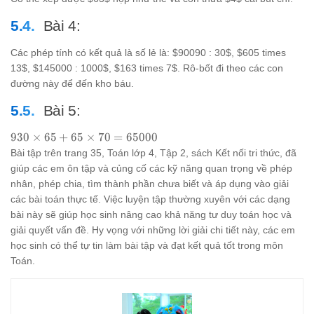
Bài 4:
Các phép tính có kết quả là số lẻ là: $90090 : 30$, $605 times
13$, $145000 : 1000$, $163 times 7$. Rô-bốt đi theo các con
đường này để đến kho báu.
Bài 5:
930
930
×
65
+
65
×
70
=
65000
\times
Bài tập trên trang 35, Toán lớp 4, Tập 2, sách Kết nối tri thức, đã
65 +
giúp các em ôn tập và củng cố các kỹ năng quan trọng về phép
65
nhân, phép chia, tìm thành phần chưa biết và áp dụng vào giải
\times
các bài toán thực tế. Việc luyện tập thường xuyên với các dạng
70 =
bài này sẽ giúp học sinh nâng cao khả năng tư duy toán học và
65000
giải quyết vấn đề. Hy vọng với những lời giải chi tiết này, các em
học sinh có thể tự tin làm bài tập và đạt kết quả tốt trong môn
Toán.