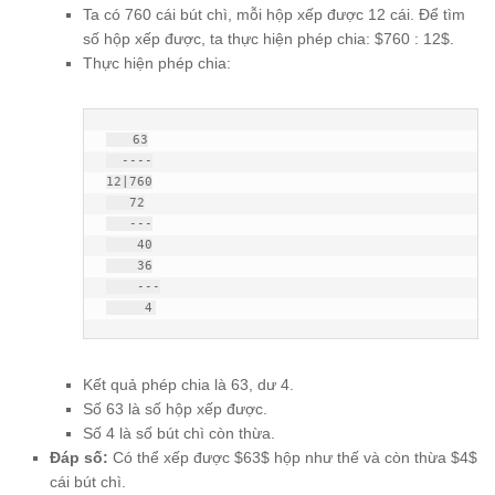
Ta có 760 cái bút chì, mỗi hộp xếp được 12 cái. Để tìm
số hộp xếp được, ta thực hiện phép chia: $760 : 12$.
Thực hiện phép chia:
   63

  ----

12|760

   72

   ---

    40

    36

    ---

     4
Kết quả phép chia là 63, dư 4.
Số 63 là số hộp xếp được.
Số 4 là số bút chì còn thừa.
Đáp số:
Có thể xếp được $63$ hộp như thế và còn thừa $4$
cái bút chì.