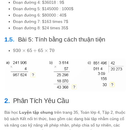
Đoạn đường 4: $36018 : 9$
Đoạn đường 5: $145000 : 1000$
Đoạn đường 6: $80000 : 40$
Đoạn đường 7: $163 times 7$
Đoạn đường 8: $24 times 35$
Bài 5: Tính bằng cách thuận tiện
930
930
×
65
+
65
×
70
\times
65 +
65
\times
70
Phân Tích Yêu Cầu
Bài học
Luyện tập chung
trên trang 35, Toán lớp 4, Tập 2, thuộc
bộ sách Kết nối tri thức, bao gồm các dạng bài tập nhằm củng cố
và nâng cao kỹ năng về phép nhân, phép chia số tự nhiên, các