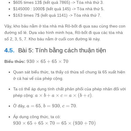
$605 times 13$ (kết quả 7865) -> Tòa nhà thứ 3.
$145000 : 1000$ (kết quả 145) -> Tòa nhà thứ 5.
$163 times 7$ (kết quả 1141) -> Tòa nhà thứ 7.
Vậy, kho báu nằm ở tòa nhà mà Rô-bốt đi qua sau cùng theo con
đường số lẻ. Dựa vào hình minh họa, Rô-bốt đi qua các tòa nhà
số 2, 3, 5, 7. Kho báu nằm ở cuối con đường lẻ này.
Bài 5: Tính bằng cách thuận tiện
930
930
×
65
+
65
×
70
Biểu thức:
\times
Quan sát biểu thức, ta thấy có thừa số chung là 65 xuất hiện
65 +
65
ở cả hai vế của phép cộng.
\times
Ta có thể áp dụng tính chất phân phối của phép nhân đối với
70
a
×
+
×
=
×
(
+
)
phép cộng:
.
a
b
a
c
a
b
c
\times
a
b =
c
=
65
=
930
=
70
Ở đây,
,
,
.
b + a
a
b
c
=
930
=
\times
Áp dụng công thức, ta có:
65
70
c = a
930
930
×
65
+
65
×
70
=
65
×
(
930
+
70
)
\times
\times
(b +