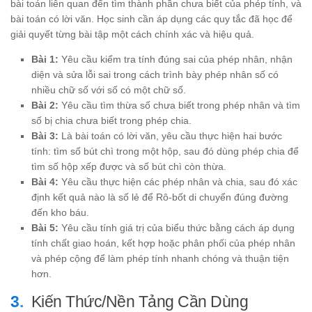
bài toán liên quan đến tìm thành phần chưa biết của phép tính, và
bài toán có lời văn. Học sinh cần áp dụng các quy tắc đã học để
giải quyết từng bài tập một cách chính xác và hiệu quả.
Bài 1:
Yêu cầu kiểm tra tính đúng sai của phép nhân, nhận
diện và sửa lỗi sai trong cách trình bày phép nhân số có
nhiều chữ số với số có một chữ số.
Bài 2:
Yêu cầu tìm thừa số chưa biết trong phép nhân và tìm
số bị chia chưa biết trong phép chia.
Bài 3:
Là bài toán có lời văn, yêu cầu thực hiện hai bước
tính: tìm số bút chì trong một hộp, sau đó dùng phép chia để
tìm số hộp xếp được và số bút chì còn thừa.
Bài 4:
Yêu cầu thực hiện các phép nhân và chia, sau đó xác
định kết quả nào là số lẻ để Rô-bốt di chuyển đúng đường
đến kho báu.
Bài 5:
Yêu cầu tính giá trị của biểu thức bằng cách áp dụng
tính chất giao hoán, kết hợp hoặc phân phối của phép nhân
và phép cộng để làm phép tính nhanh chóng và thuận tiện
hơn.
Kiến Thức/Nền Tảng Cần Dùng