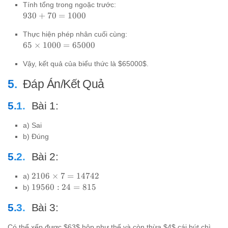
Tính tổng trong ngoặc trước:
65 +
c)
930
930
+
70
=
1000
65
+ 70
\times
Thực hiện phép nhân cuối cùng:
=
70 =
65
65
×
1000
=
65000
1000
65
\times
\times
Vậy, kết quả của biểu thức là $65000$.
1000
(930
=
+ 70)
Đáp Án/Kết Quả
65000
Bài 1:
a) Sai
b) Đúng
Bài 2:
2106
2106
×
7
=
14742
a)
\times
19560
19560
:
24
=
815
b)
7 =
: 24 =
14742
Bài 3:
815
Có thể xếp được $63$ hộp như thế và còn thừa $4$ cái bút chì.