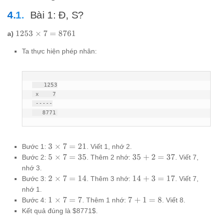
\times
(b
Bài 1: Đ, S?
\times
c)
1253
1253
×
7
=
8761
a)
\times
Ta thực hiện phép nhân:
7 =
8761
   1253

 x    7

 -----

   8771
3
3
×
7
=
21
Bước 1:
. Viết 1, nhớ 2.
\times
5
35
5
×
7
=
35
35
+
2
=
37
Bước 2:
. Thêm 2 nhớ:
. Viết 7,
7 = 21
\times
+
nhớ 3.
7 = 35
2
2
14
2
×
7
=
14
14
+
3
=
17
Bước 3:
. Thêm 3 nhớ:
. Viết 7,
=
\times
+
nhớ 1.
37
7 = 14
3
1
7
1
×
7
=
7
7
+
1
=
8
Bước 4:
. Thêm 1 nhớ:
. Viết 8.
=
\times
+
Kết quả đúng là $8771$.
17