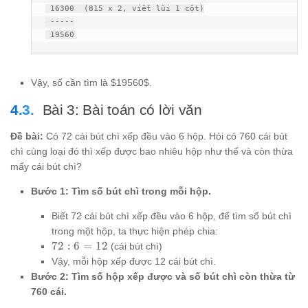
 16300  (815 x 2, viết lùi 1 cột)

 -----

 19560
Vậy, số cần tìm là $19560$.
Bài 3: Bài toán có lời văn
Đề bài:
Có 72 cái bút chì xếp đều vào 6 hộp. Hỏi có 760 cái bút
chì cùng loại đó thì xếp được bao nhiêu hộp như thế và còn thừa
mấy cái bút chì?
Bước 1: Tìm số bút chì trong mỗi hộp.
Biết 72 cái bút chì xếp đều vào 6 hộp, để tìm số bút chì
trong một hộp, ta thực hiện phép chia:
72
72
:
6
=
12
(cái bút chì)
: 6
Vậy, mỗi hộp xếp được 12 cái bút chì.
=
Bước 2: Tìm số hộp xếp được và số bút chì còn thừa từ
12
760 cái.