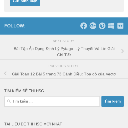
FOLLOW:
NEXT STORY
Bài Tập Áp Dụng Định Lý Pytago: Lý Thuyết Và Lời Giải
Chi Tiết
PREVIOUS STORY
Giải Toán 12 Bài 5 trang 73 Cánh Diều: Tọa độ của Vectơ
TÌM KIẾM ĐỀ THI HSG
Tìm
kiếm
cho:
TÀI LIỆU ĐỀ THI HSG MỚI NHẤT