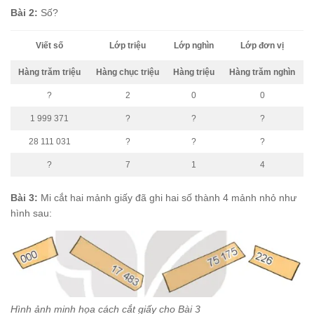
Bài 2:
Số?
Viết số
Lớp triệu
Lớp nghìn
Lớp đơn vị
Hàng trăm triệu
Hàng chục triệu
Hàng triệu
Hàng trăm nghìn
?
2
0
0
1 999 371
?
?
?
28 111 031
?
?
?
?
7
1
4
Bài 3:
Mi cắt hai mảnh giấy đã ghi hai số thành 4 mảnh nhỏ như
hình sau:
Hình ảnh minh họa cách cắt giấy cho Bài 3