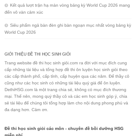
Kết quả lượt trận hạ màn vòng bảng kỳ World Cup 2026 mang
đến vô vàn cảm xúc
Siêu phẩm ngả bàn đèn ghi bàn ngoạn mục nhất vòng bảng kỳ
World Cup 2026
GIỚI THIỆU ĐỀ THI HỌC SINH GIỎI
Trang website đề thi học sinh giỏi.com ra đời với mục đích cung
cấp những tài liệu và tổng hợp đề thi ôn luyện học sinh giỏi theo
các cấp thành phố, cấp tỉnh, cấp huyện qua các năm. Để thầy cô
cũng như các học sinh có những tài liệu quý giá để ôn luyện.
DethiHSG.com là một trang chia sẻ, không có mục đích thương
mại. Thế nên, mong quý thầy cô và các em học sinh góp ý, chia
sẻ tài liệu để chúng tôi tổng hợp làm cho nội dung phong phú và
đa dạng hơn. Cảm ơn.
Đề thi học sinh giỏi các môn - chuyên đề bồi dưỡng HSG
miễn phí