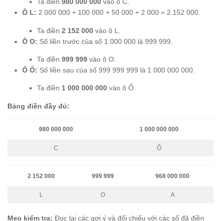
Ta điền
980 000 000
vào ô C.
Ô L:
2 000 000 + 100 000 + 50 000 + 2 000 = 2 152 000.
Ta điền
2 152 000
vào ô L.
Ô O:
Số liền trước của số 1 000 000 là 999 999.
Ta điền
999 999
vào ô O.
Ô Ổ:
Số liền sau của số 999 999 999 là 1 000 000 000.
Ta điền
1 000 000 000
vào ô Ổ.
Bảng điền đầy đủ:
980 000 000
1 000 000 000
C
Ổ
2 152 000
999 999
968 000 000
L
O
A
Mẹo kiểm tra:
Đọc lại các gợi ý và đối chiếu với các số đã điền