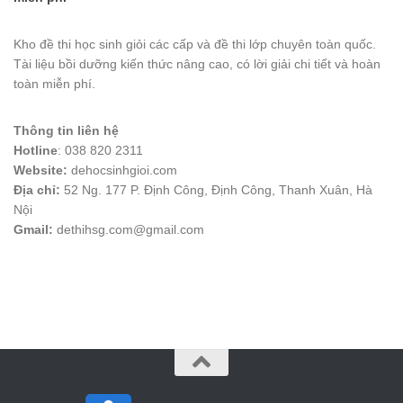
Kho đề thi học sinh giỏi các cấp và đề thi lớp chuyên toàn quốc.
Tài liệu bồi dưỡng kiến thức nâng cao, có lời giải chi tiết và hoàn
toàn miễn phí.
Thông tin liên hệ
Hotline
: 038 820 2311
Website:
dehocsinhgioi.com
Địa chỉ:
52 Ng. 177 P. Định Công, Định Công, Thanh Xuân, Hà
Nội
Gmail:
dethihsg.com@gmail.com
vin88
 , 
game bài đổi thưởng
 , 
iwin68
 , 
Good88