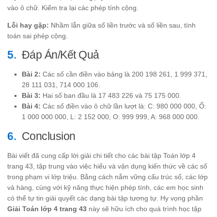
vào ô chữ. Kiểm tra lại các phép tính cộng.
Lỗi hay gặp:
Nhầm lẫn giữa số liền trước và số liền sau, tính
toán sai phép cộng.
Đáp Án/Kết Quả
Bài 2:
Các số cần điền vào bảng là 200 198 261, 1 999 371,
28 111 031, 714 000 106.
Bài 3:
Hai số ban đầu là 17 483 226 và 75 175 000.
Bài 4:
Các số điền vào ô chữ lần lượt là: C: 980 000 000, Ổ:
1 000 000 000, L: 2 152 000, O: 999 999, A: 968 000 000.
Conclusion
Bài viết đã cung cấp lời giải chi tiết cho các bài tập Toán lớp 4
trang 43, tập trung vào việc hiểu và vận dụng kiến thức về các số
trong phạm vi lớp triệu. Bằng cách nắm vững cấu trúc số, các lớp
và hàng, cùng với kỹ năng thực hiện phép tính, các em học sinh
có thể tự tin giải quyết các dạng bài tập tương tự. Hy vọng phần
Giải Toán lớp 4 trang 43
này sẽ hữu ích cho quá trình học tập