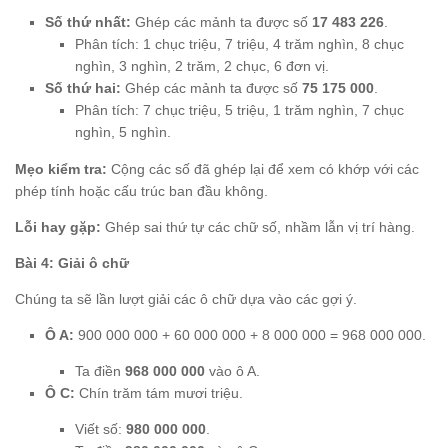
Số thứ nhất:
Ghép các mảnh ta được số
17 483 226
.
Phân tích: 1 chục triệu, 7 triệu, 4 trăm nghìn, 8 chục
nghìn, 3 nghìn, 2 trăm, 2 chục, 6 đơn vị.
Số thứ hai:
Ghép các mảnh ta được số
75 175 000
.
Phân tích: 7 chục triệu, 5 triệu, 1 trăm nghìn, 7 chục
nghìn, 5 nghìn.
Mẹo kiểm tra:
Cộng các số đã ghép lại để xem có khớp với các
phép tính hoặc cấu trúc ban đầu không.
Lỗi hay gặp:
Ghép sai thứ tự các chữ số, nhầm lẫn vị trí hàng.
Bài 4: Giải ô chữ
Chúng ta sẽ lần lượt giải các ô chữ dựa vào các gợi ý.
Ô A:
900 000 000 + 60 000 000 + 8 000 000 = 968 000 000.
Ta điền
968 000 000
vào ô A.
Ô C:
Chín trăm tám mươi triệu.
Viết số:
980 000 000
.