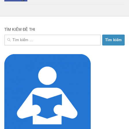
TÌM KIẾM ĐỀ THI
Tìm
kiếm
cho: