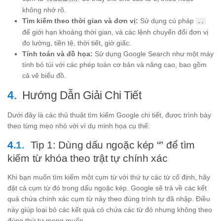
không nhớ rõ.
Tìm kiếm theo thời gian và đơn vị:
Sử dụng cú pháp
..
để giới hạn khoảng thời gian, và các lệnh chuyển đổi đơn vị
đo lường, tiền tệ, thời tiết, giờ giấc.
Tính toán và đồ họa:
Sử dụng Google Search như một máy
tính bỏ túi với các phép toán cơ bản và nâng cao, bao gồm
cả vẽ biểu đồ.
Hướng Dẫn Giải Chi Tiết
Dưới đây là các thủ thuật tìm kiếm Google chi tiết, được trình bày
theo từng mẹo nhỏ với ví dụ minh họa cụ thể:
Tip 1: Dùng dấu ngoặc kép “” để tìm
kiếm từ khóa theo trật tự chính xác
Khi bạn muốn tìm kiếm một cụm từ với thứ tự các từ cố định, hãy
đặt cả cụm từ đó trong dấu ngoặc kép. Google sẽ trả về các kết
quả chứa chính xác cụm từ này theo đúng trình tự đã nhập. Điều
này giúp loại bỏ các kết quả có chứa các từ đó nhưng không theo
đúng thứ tự mong muốn.