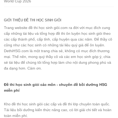
World Cup 2026
GIỚI THIỆU ĐỀ THI HỌC SINH GIỎI
Trang website đề thi học sinh giỏi.com ra đời với mục đích cung
cấp những tài liệu và tổng hợp đề thi ôn luyện học sinh giỏi theo
các cấp thành phố, cấp tỉnh, cấp huyện qua các năm. Để thầy cô
cũng như các học sinh có những tài liệu quý giá để ôn luyện.
DethiHSG.com là một trang chia sẻ, không có mục đích thương
mại. Thế nên, mong quý thầy cô và các em học sinh góp ý, chia
sẻ tài liệu để chúng tôi tổng hợp làm cho nội dung phong phú và
đa dạng hơn. Cảm ơn.
Đề thi học sinh giỏi các môn - chuyên đề bồi dưỡng HSG
miễn phí
Kho đề thi học sinh giỏi các cấp và đề thi lớp chuyên toàn quốc.
Tài liệu bồi dưỡng kiến thức nâng cao, có lời giải chi tiết và hoàn
toàn miễn phí.