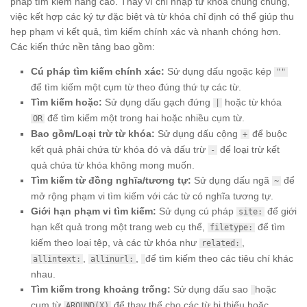
pháp tìm kiếm nâng cao. Thay vì chỉ nhập từ khóa chung chung,
việc kết hợp các ký tự đặc biệt và từ khóa chỉ định có thể giúp thu
hẹp phạm vi kết quả, tìm kiếm chính xác và nhanh chóng hơn.
Các kiến thức nền tảng bao gồm:
Cú pháp tìm kiếm chính xác:
Sử dụng dấu ngoặc kép
""
để tìm kiếm một cụm từ theo đúng thứ tự các từ.
Tìm kiếm hoặc:
Sử dụng dấu gạch đứng
hoặc từ khóa
|
để tìm kiếm một trong hai hoặc nhiều cụm từ.
OR
Bao gồm/Loại trừ từ khóa:
Sử dụng dấu cộng
để buộc
+
kết quả phải chứa từ khóa đó và dấu trừ
để loại trừ kết
-
quả chứa từ khóa không mong muốn.
Tìm kiếm từ đồng nghĩa/tương tự:
Sử dụng dấu ngã
để
~
mở rộng phạm vi tìm kiếm với các từ có nghĩa tương tự.
Giới hạn phạm vi tìm kiếm:
Sử dụng cú pháp
để giới
site:
hạn kết quả trong một trang web cụ thể,
để tìm
filetype:
kiếm theo loại tệp, và các từ khóa như
,
related:
,
,
để tìm kiếm theo các tiêu chí khác
allintext:
allinurl:
nhau.
Tìm kiếm trong khoảng trống:
Sử dụng dấu sao
hoặc
cụm từ
để thay thế cho các từ bị thiếu hoặc
AROUND(X)