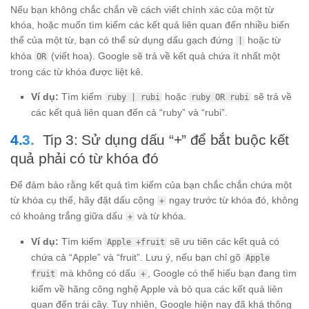
Nếu bạn không chắc chắn về cách viết chính xác của một từ
khóa, hoặc muốn tìm kiếm các kết quả liên quan đến nhiều biến
thể của một từ, bạn có thể sử dụng dấu gạch đứng
hoặc từ
|
khóa
(viết hoa). Google sẽ trả về kết quả chứa ít nhất một
OR
trong các từ khóa được liệt kê.
Ví dụ:
Tìm kiếm
hoặc
sẽ trả về
ruby | rubi
ruby OR rubi
các kết quả liên quan đến cả “ruby” và “rubi”.
Tip 3: Sử dụng dấu “+” để bắt buộc kết
quả phải có từ khóa đó
Để đảm bảo rằng kết quả tìm kiếm của bạn chắc chắn chứa một
từ khóa cụ thể, hãy đặt dấu cộng
ngay trước từ khóa đó, không
+
có khoảng trắng giữa dấu
và từ khóa.
+
Ví dụ:
Tìm kiếm
sẽ ưu tiên các kết quả có
Apple +fruit
chứa cả “Apple” và “fruit”. Lưu ý, nếu bạn chỉ gõ
Apple
mà không có dấu
, Google có thể hiểu bạn đang tìm
fruit
+
kiếm về hãng công nghệ Apple và bỏ qua các kết quả liên
quan đến trái cây. Tuy nhiên, Google hiện nay đã khá thông