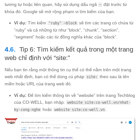
tương tự hoặc liên quan, hãy sử dụng dấu ngã
đặt trước từ
~
khóa đó. Google sẽ mở rộng phạm vi tìm kiếm của bạn.
Ví dụ:
Tìm kiếm
sẽ tìm các trang có chứa từ
"ruby" ~block
“ruby” và cả những từ như “block”, “chunk”, “section”,
“segment” hoặc các từ đồng nghĩa khác của “block”.
Tip 6: Tìm kiếm kết quả trong một trang
web chỉ định với “site:”
Nếu bạn tin rằng một thông tin cụ thể có thể nằm trên một trang
web nhất định, bạn có thể dùng cú pháp
theo sau là tên
site:
miền hoặc URL của trang web đó.
Ví dụ:
Để tìm kiếm thông tin về “website” trên trang Techblog
của CO-WELL, bạn nhập:
website site:co-well.vn/nhat-
hoặc
.
ky-cong-nghe
website site:co-well.vn