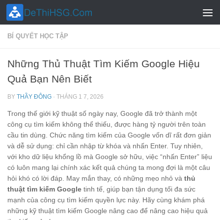
Skip to content
BÍ QUYẾT HỌC TẬP
Những Thủ Thuật Tìm Kiếm Google Hiệu
Quả Bạn Nên Biết
BY
THẦY ĐÔNG
·
THÁNG 1 7, 2026
Trong thế giới kỹ thuật số ngày nay, Google đã trở thành một
công cụ tìm kiếm không thể thiếu, được hàng tỷ người trên toàn
cầu tin dùng. Chức năng tìm kiếm của Google vốn dĩ rất đơn giản
và dễ sử dụng: chỉ cần nhập từ khóa và nhấn Enter. Tuy nhiên,
với kho dữ liệu khổng lồ mà Google sở hữu, việc “nhấn Enter” liệu
có luôn mang lại chính xác kết quả chúng ta mong đợi là một câu
hỏi khó có lời đáp. May mắn thay, có những mẹo nhỏ và
thủ
thuật tìm kiếm Google
tinh tế, giúp bạn tận dụng tối đa sức
mạnh của công cụ tìm kiếm quyền lực này. Hãy cùng khám phá
những kỹ thuật tìm kiếm Google nâng cao để nâng cao hiệu quả