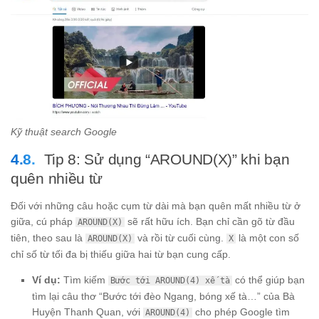
Kỹ thuật search Google
Tip 8: Sử dụng “AROUND(X)” khi bạn
quên nhiều từ
Đối với những câu hoặc cụm từ dài mà bạn quên mất nhiều từ ở
giữa, cú pháp
sẽ rất hữu ích. Bạn chỉ cần gõ từ đầu
AROUND(X)
tiên, theo sau là
và rồi từ cuối cùng.
là một con số
AROUND(X)
X
chỉ số từ tối đa bị thiếu giữa hai từ bạn cung cấp.
Ví dụ:
Tìm kiếm
có thể giúp bạn
Bước tới AROUND(4) xế tà
tìm lại câu thơ “Bước tới đèo Ngang, bóng xế tà…” của Bà
Huyện Thanh Quan, với
cho phép Google tìm
AROUND(4)