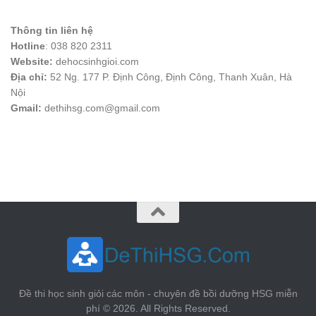
Thông tin liên hệ
Hotline
: 038 820 2311
Website:
dehocsinhgioi.com
Địa chỉ:
52 Ng. 177 P. Định Công, Định Công, Thanh Xuân, Hà
Nội
Gmail:
dethihsg.com@gmail.com
vin88
 , 
game bài đổi thưởng
 , 
iwin68
 , 
Good88
Đề thi học sinh giỏi các môn - chuyên đề bồi dưỡng HSG miễn
phí © 2026. All Rights Reserved.