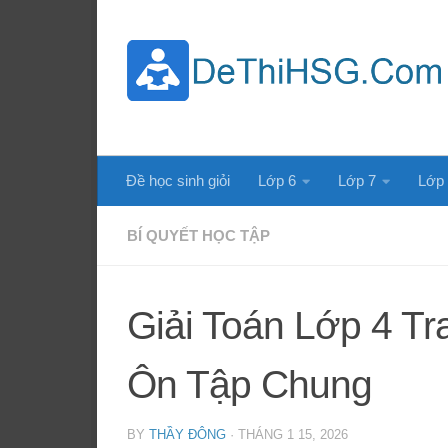
Skip to content
Đề học sinh giỏi
Lớp 6
Lớp 7
Lớp
BÍ QUYẾT HỌC TẬP
Giải Toán Lớp 4 Tr
Ôn Tập Chung
BY
THẦY ĐÔNG
·
THÁNG 1 15, 2026