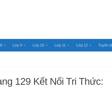
 8
Lớp 9
Lớp 10
Lớp 11
Lớp 12
Tuyển tậ
ang 129 Kết Nối Tri Thức: