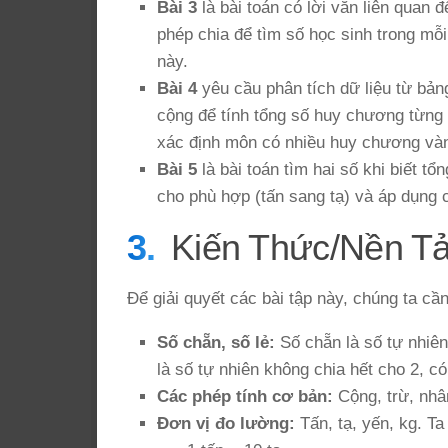
Bài 3
là bài toán có lời văn liên quan 
phép chia để tìm số học sinh trong mỗi
này.
Bài 4
yêu cầu phân tích dữ liệu từ bản
cộng để tính tổng số huy chương từng
xác định môn có nhiều huy chương vàn
Bài 5
là bài toán tìm hai số khi biết t
cho phù hợp (tấn sang tạ) và áp dụng c
Kiến Thức/Nền T
Để giải quyết các bài tập này, chúng ta cần
Số chẵn, số lẻ:
Số chẵn là số tự nhiên 
là số tự nhiên không chia hết cho 2, có 
Các phép tính cơ bản:
Cộng, trừ, nhân
Đơn vị đo lường:
Tấn, tạ, yến, kg. Ta