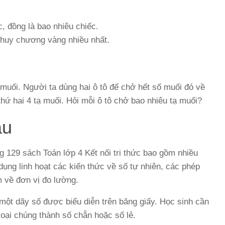
, đồng là bao nhiêu chiếc.
 huy chương vàng nhiều nhất.
muối. Người ta dùng hai ô tô để chở hết số muối đó về
thứ hai 4 tạ muối. Hỏi mỗi ô tô chở bao nhiêu tạ muối?
ầu
g 129 sách Toán lớp 4 Kết nối tri thức bao gồm nhiều
dụng linh hoạt các kiến thức về số tự nhiên, các phép
m về đơn vị đo lường.
một dãy số được biểu diễn trên băng giấy. Học sinh cần
loại chúng thành số chẵn hoặc số lẻ.